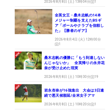
2026年8月8日 (土) 13時04分
1
全英女王・桑木志帆の14本
メジャー制覇を支えたBSギ
ア「ボールやクラブを信頼し
た」【勝者のギア】
2026年8月4日 (火) 12時00分
1
桑木志帆の優勝に「もう到達しない
んじゃないか」 全英帰りの永井花
奈が受け止めた現実
2026年8月8日 (土) 10時30分
19
岩永杏奈が16強進出 大会は3日連
続で悪天候順延/全米女子アマ
2026年8月8日 (土) 10時20分
1