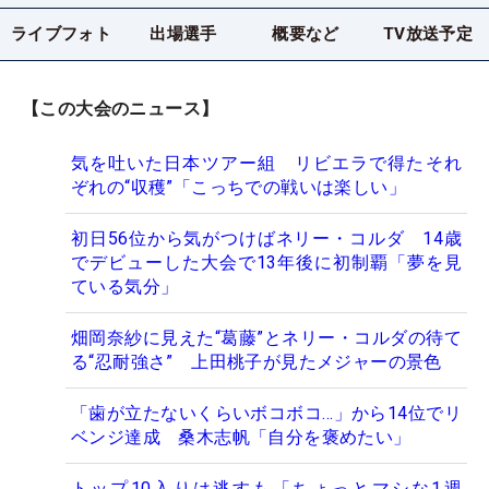
ライブフォト
出場選手
概要など
TV放送予定
【この大会のニュース】
気を吐いた日本ツアー組 リビエラで得たそれ
ぞれの“収穫”「こっちでの戦いは楽しい」
初日56位から気がつけばネリー・コルダ 14歳
でデビューした大会で13年後に初制覇「夢を見
ている気分」
畑岡奈紗に見えた“葛藤”とネリー・コルダの待て
る“忍耐強さ” 上田桃子が見たメジャーの景色
「歯が立たないくらいボコボコ…」から14位でリ
ベンジ達成 桑木志帆「自分を褒めたい」
トップ10入りは逃すも「ちょっとマシな1週