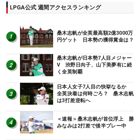
LPGA公式 週間アクセスランキング
桑木志帆が全英最高額2億3000万
1
円ゲット 日本勢の獲得賞金は？
桑木志帆が日本勢7人目メジャー
2
V 渋野日向子、山下美夢有に続
く全英制覇
日本人女子7人目の快挙なるか
3
全英決着は何時ごろ？ 桑木志帆
は3打差逆転へ
＜速報＞桑木志帆が首位浮上 勝
4
みなみは2打差で後半プレー中