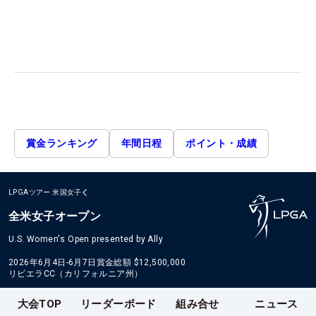
賞金ランキング
年間日程
ポイント・成績
LPGAツアー
米国女子
全米女子オープン
U.S. Women's Open presented by Ally
2026年6月4日-6月7日
賞金総額
$12,500,000
リビエラCC（カリフォルニア州）
大会TOP
リーダーボード
組み合せ
ニュース