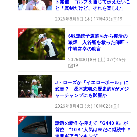
ト開催 ゴルフを通じて伝えたいこ
と「真剣だけど、それを楽しむ」
2026年8月6日 (木) 17時43分
19
6戦連続予選落ちから復活の
狼煙 入谷響を救った師匠・
中嶋常幸の助言
2026年8月8日 (土) 07時45分
19
J・ローズが『イエローボール』に
変更？ 桑木志帆の歴史的Vがメジ
ャーチャンプにも影響か
2026年8月4日 (火) 10時02分
1
話題の新作を抑えて『G440 K』が
首位 “10Ｋ”人気は未だに継続中 #
週間ギアランキング