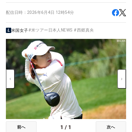
配信日時：
2026年6月4日 12時54分
#
米ツアー日本人NEWS
#
西郷真央
米国女子
1
/
1
前へ
次へ