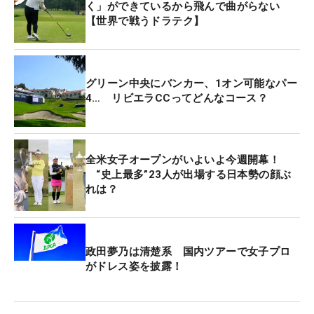
く」ができているから飛んで曲がらない
【世界で戦うドラテク】
グリーン中央にバンカー、1オン可能なパー
4… リビエラCCってどんなコース？
全米女子オープンがいよいよ今週開幕！
“史上最多”23人が出場する日本勢の顔ぶ
れは？
政田夢乃は清楚系 国内ツアーで女子プロ
がドレス姿を披露！