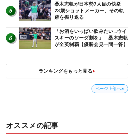
桑木志帆が日本勢7人目の快挙
5
23歳ショットメーカー、その軌
跡を振り返る
「お酒をいっぱい飲みたい…ウイ
6
スキーのソーダ割を」 桑木志帆
が全英制覇【優勝会見一問一答】
ランキングをもっと見る
ページ上部へ
オススメの記事