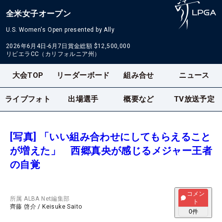
全米女子オープン
U.S. Women's Open presented by Ally
2026年6月4日-6月7日
賞金総額
$12,500,000
リビエラCC（カリフォルニア州）
大会TOP
リーダーボード
組み合せ
ニュース
ライブフォト
出場選手
概要など
TV放送予定
[写真] 「いい組み合わせにしてもらえること
が増えた」 西郷真央が感じるメジャー王者
の自覚
コメン
所属
ALBA Net編集部
ト
齊藤 啓介
/
Keisuke Saito
0
件