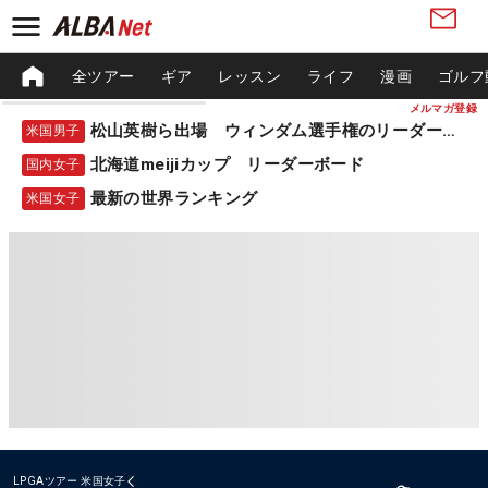
全ツアー
ギア
レッスン
ライフ
漫画
ゴルフ
メルマガ登録
松山英樹ら出場 ウィンダム選手権のリーダーボード
米国男子
北海道meijiカップ リーダーボード
国内女子
最新の世界ランキング
米国女子
LPGAツアー
米国女子