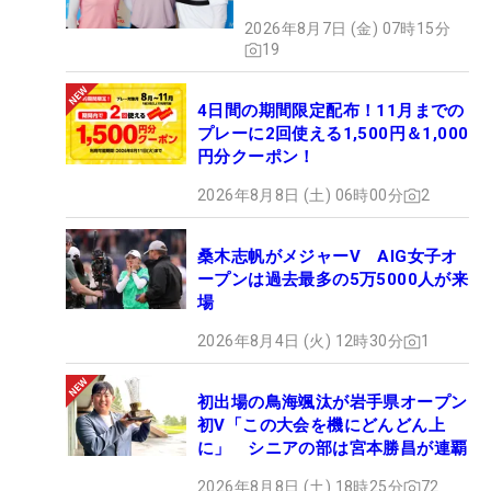
2026年8月7日 (金) 07時15分
19
4日間の期間限定配布！11月までの
プレーに2回使える1,500円＆1,000
円分クーポン！
2026年8月8日 (土) 06時00分
2
桑木志帆がメジャーV AIG女子オ
ープンは過去最多の5万5000人が来
場
2026年8月4日 (火) 12時30分
1
初出場の鳥海颯汰が岩手県オープン
初V「この大会を機にどんどん上
に」 シニアの部は宮本勝昌が連覇
2026年8月8日 (土) 18時25分
72