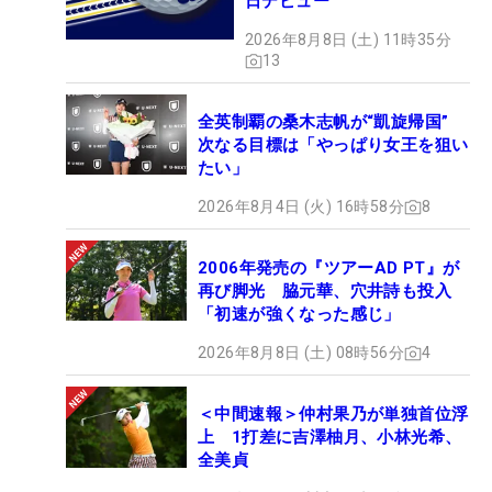
日デビュー
2026年8月8日 (土) 11時35分
13
全英制覇の桑木志帆が“凱旋帰国”
次なる目標は「やっぱり女王を狙い
たい」
2026年8月4日 (火) 16時58分
8
2006年発売の『ツアーAD PT』が
再び脚光 脇元華、穴井詩も投入
「初速が強くなった感じ」
2026年8月8日 (土) 08時56分
4
＜中間速報＞仲村果乃が単独首位浮
上 1打差に吉澤柚月、小林光希、
全美貞