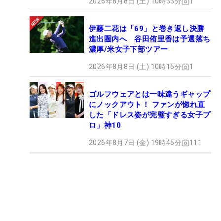
2026年8月8日 (土) 10時33分
1
伊藤二花は「69」と巻き返し決勝
進出圏内へ 谷田侑里香は予選落ち
濃厚/米女子下部ツアー
2026年8月8日 (土) 10時15分
1
ゴルフウェアとは一味違うギャップ
にノックアウト！ ファンが惚れ直
した「ドレス姿が完璧すぎる女子プ
ロ」神10
2026年8月7日 (金) 19時45分
111