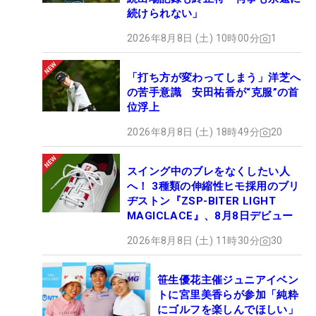
続けられない」
2026年8月8日 (土) 10時00分
1
「打ち方が変わってしまう」洋芝へ
の苦手意識 安田祐香が“克服”の首
位浮上
2026年8月8日 (土) 18時49分
20
スイング中のブレをなくしたい人
へ！ 3種類の伸縮性ヒモ採用のブリ
ヂストン『ZSP-BITER LIGHT
MAGICLACE』、8月8日デビュー
2026年8月8日 (土) 11時30分
30
笹生優花主催ジュニアイベン
トに宮里美香らが参加「純粋
にゴルフを楽しんでほしい」