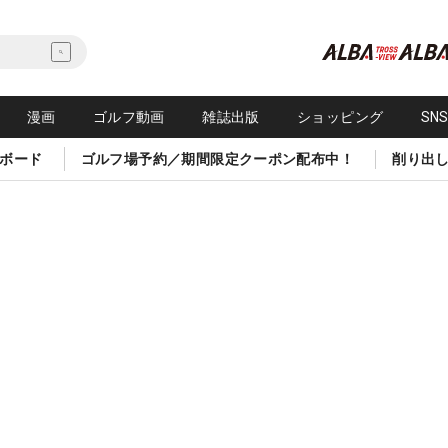
漫画
ゴルフ動画
雑誌出版
ショッピング
SN
ボード
ゴルフ場予約／期間限定クーポン配布中！
削り出