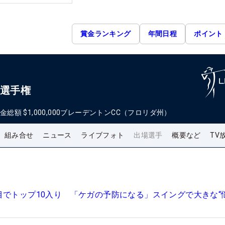
賞金ランキング
年間日程
ポイント
ン選手権
金総額
$1,000,000
ブレーデントンCC（フロリダ州）
組み合せ
ニュース
ライブフォト
出場選手
概要など
TV
目でトップ10入り 「ケガの予防になる」スイングで大きな“