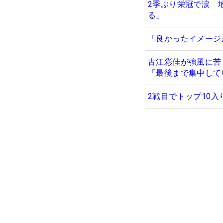
2季ぶり栄冠で涙 
る」
「良かったイメージ
古江彩佳が強風に苦
「最後まで集中して
2戦目でトップ10