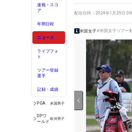
速報・スコ
ア
配信日時：
2024年1月29日 0
年間日程
#
米国女子ツアー
米国女子
ニュース
ライブフォ
ト
ツアー登録
選手
記録・成績
PGA
米国男子
DPワ
欧州男子
ールド