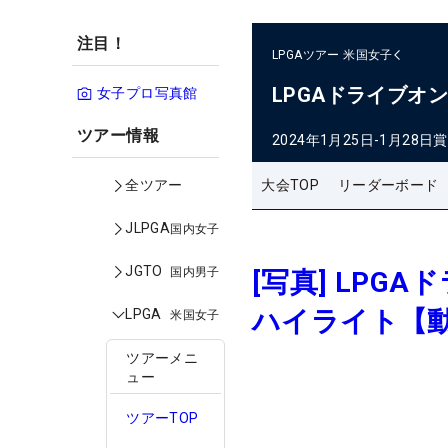
注目！
LPGAツアー
米国女子
LPGAドライブオ
女子プロ写真館
ツアー情報
2024年1月25日-1月28日
賞
大会TOP
リーダーボード
全ツアー
JLPGA
国内女子
JGTO
国内男子
[写真] LP
ハイライト【
LPGA
米国女子
ツアーメニ
ュー
ツアーTOP