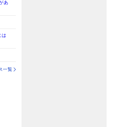
があ
には
」
ス一覧