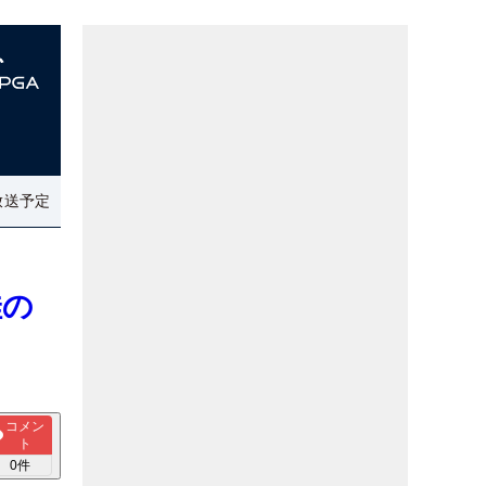
放送予定
佳の
コメン
ト
0
件