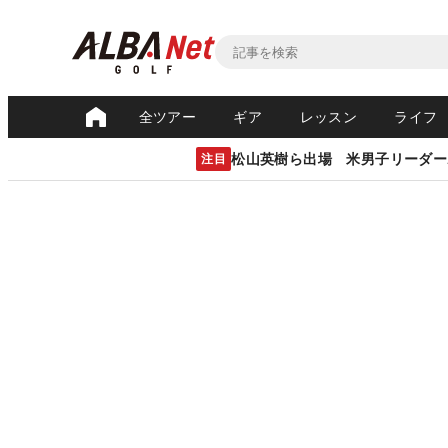
全ツアー
ギア
レッスン
ライフ
松山英樹ら出場 米男子リーダー
注目