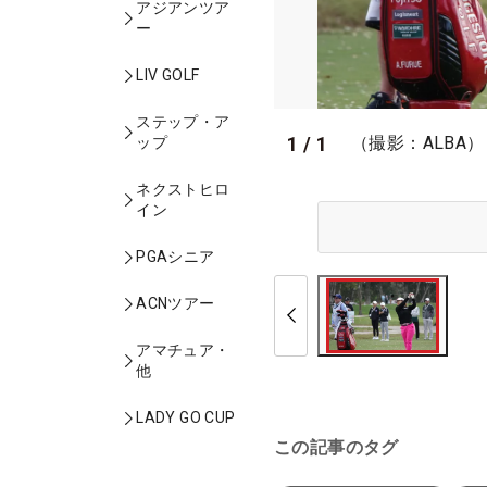
アジアンツア
ー
LIV GOLF
ステップ・ア
1
/
1
（撮影：ALBA）
ップ
ネクストヒロ
イン
PGAシニア
ACNツアー
アマチュア・
他
LADY GO CUP
この記事のタグ