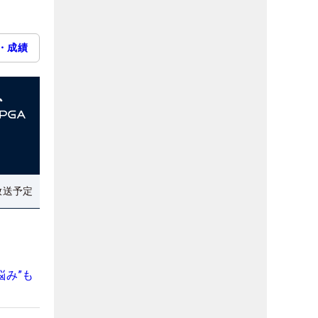
・成績
放送予定
悩み”も