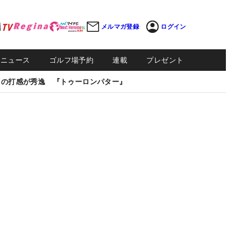
メルマガ登録
ログイン
Sニュース
ゴルフ場予約
連載
プレゼント
しの打感が秀逸 『トゥーロンパター』