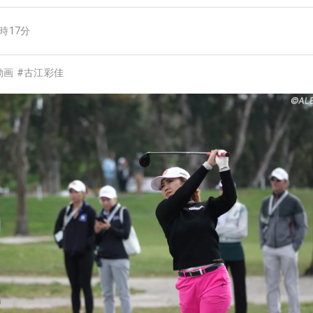
9時17分
動画
#
古江彩佳