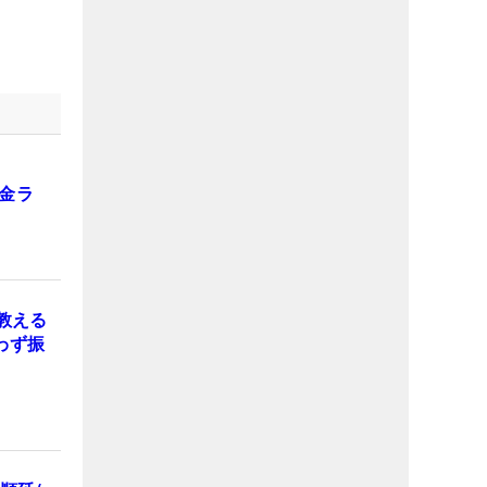
金ラ
教える
わず振