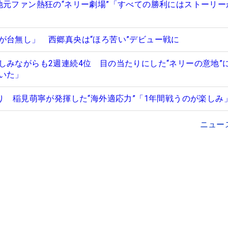
地元ファン熱狂の“ネリー劇場”「すべての勝利にはストーリー
が台無し」 西郷真央は“ほろ苦い”デビュー戦に
しみながらも2週連続4位 目の当たりにした“ネリーの意地”
いた」
入り 稲見萌寧が発揮した“海外適応力”「1年間戦うのが楽しみ
ニュー