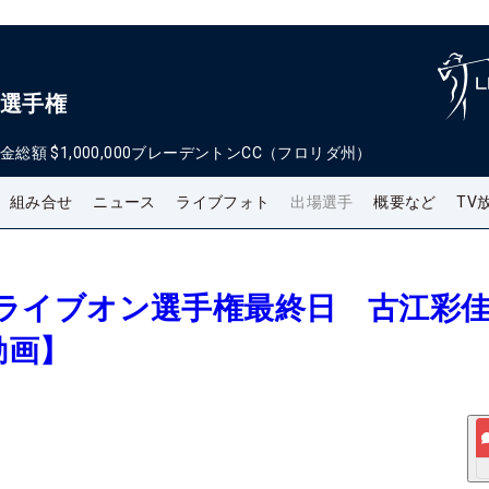
ン選手権
金総額
$1,000,000
ブレーデントンCC（フロリダ州）
組み合せ
ニュース
ライブフォト
出場選手
概要など
TV
GAドライブオン選手権最終日 古江彩
動画】