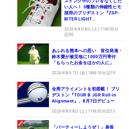
スイング中のブレをなくした
い人へ！ 3種類の伸縮性ヒモ
採用のブリヂストン『ZSP-
BITER LIGHT
MAGICLACE』、8月8日デビ
2026年8月8日 (土) 11時30分
ュー
30
あふれる熊本への思い 首位発進・
鈴木愛が被災地に1000万円寄付
「もらったお金をほかの人に」
2026年8月7日 (金) 18時10分
19
全周アライメントを初搭載！ ブリ
ヂストン『TOUR B JGR Roll-in
Alignment』、8月7日デビュー
2026年8月8日 (土) 11時35分
13
「パーティーしようぜ！」身長