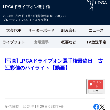
LPGAドライブオン選手権
2024年1月25日-1月28日
賞金総額
$1,000,000
ブレーデントンCC（フロリダ州）
大会TOP
リーダーボード
組み合せ
ニュース
ライブフォト
出場選手
概要など
TV放送予定
[写真] LPGAドライブオン選手権最終日 古
江彩佳のハイライト【動画】
コメン
ト
0
件
配信日時：
2024年1月29日 09時17分