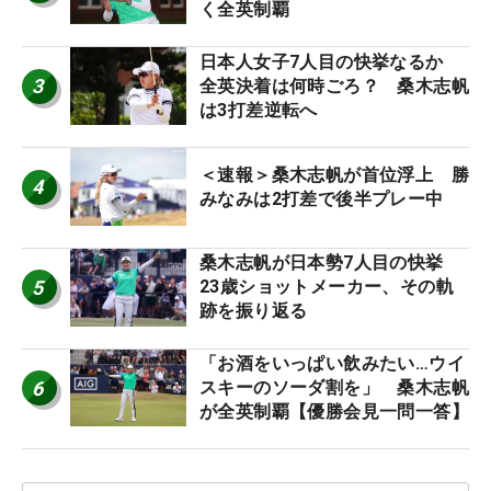
く全英制覇
日本人女子7人目の快挙なるか
3
全英決着は何時ごろ？ 桑木志帆
は3打差逆転へ
＜速報＞桑木志帆が首位浮上 勝
4
みなみは2打差で後半プレー中
桑木志帆が日本勢7人目の快挙
5
23歳ショットメーカー、その軌
跡を振り返る
「お酒をいっぱい飲みたい…ウイ
6
スキーのソーダ割を」 桑木志帆
が全英制覇【優勝会見一問一答】