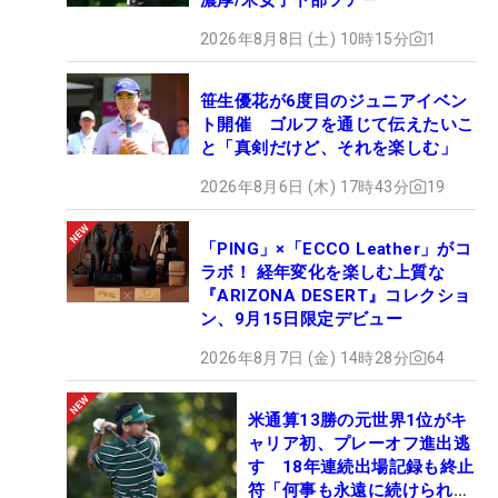
2026年8月8日 (土) 10時15分
1
笹生優花が6度目のジュニアイベン
ト開催 ゴルフを通じて伝えたいこ
と「真剣だけど、それを楽しむ」
2026年8月6日 (木) 17時43分
19
「PING」×「ECCO Leather」がコ
ラボ！ 経年変化を楽しむ上質な
『ARIZONA DESERT』コレクショ
ン、9月15日限定デビュー
2026年8月7日 (金) 14時28分
64
米通算13勝の元世界1位がキ
ャリア初、プレーオフ進出逃
す 18年連続出場記録も終止
符「何事も永遠に続けられな