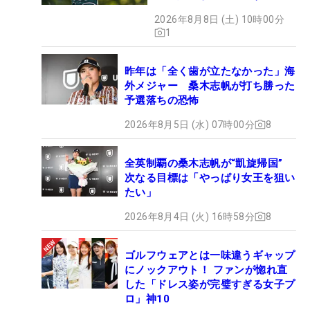
い」
2026年8月8日 (土) 10時00分
1
昨年は「全く歯が立たなかった」海
外メジャー 桑木志帆が打ち勝った
予選落ちの恐怖
2026年8月5日 (水) 07時00分
8
全英制覇の桑木志帆が“凱旋帰国”
次なる目標は「やっぱり女王を狙い
たい」
2026年8月4日 (火) 16時58分
8
ゴルフウェアとは一味違うギャップ
にノックアウト！ ファンが惚れ直
した「ドレス姿が完璧すぎる女子プ
ロ」神10