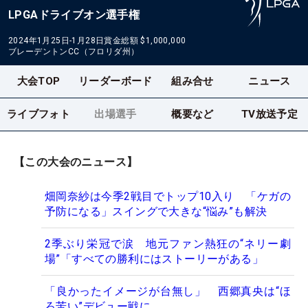
LPGAドライブオン選手権
2024年1月25日-1月28日
賞金総額
$1,000,000
ブレーデントンCC（フロリダ州）
大会TOP
リーダーボード
組み合せ
ニュース
ライブフォト
出場選手
概要など
TV放送予定
【この大会のニュース】
畑岡奈紗は今季2戦目でトップ10入り 「ケガの
予防になる」スイングで大きな“悩み”も解決
2季ぶり栄冠で涙 地元ファン熱狂の“ネリー劇
場”「すべての勝利にはストーリーがある」
「良かったイメージが台無し」 西郷真央は“ほ
ろ苦い”デビュー戦に