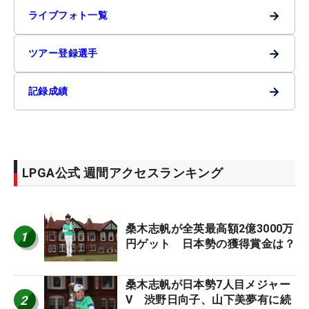
→
ライブフォト一覧
→
ツアー登録選手
→
記録成績
LPGA公式 週間アクセスランキング
桑木志帆が全英最高額2億3000万
1
円ゲット 日本勢の獲得賞金は？
桑木志帆が日本勢7人目メジャー
2
V 渋野日向子、山下美夢有に続