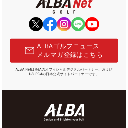
ALBAゴルフニュース
メルマガ登録はこちら
ALBA NetはR&Aのオフィシャルデジタルパートナー、および
USLPGAの日本公式サイトパートナーです。