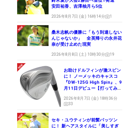
鈴木愛が大会2勝目へ首位T発進
安田祐香、吉澤柚月ら5位
2026年8月7日 (金) 16時14分
1
桑木志帆の優勝に「もう到達しない
んじゃないか」 全英帰りの永井花
奈が受け止めた現実
2026年8月8日 (土) 10時30分
19
お助けドルフィンが激スピン
に！ ノーメッキのキャスコ
『DW-125G High Spin』、9
月11日デビュー【打ってみ
た】
2026年8月7日 (金) 18時36分
33
セキ・ユウティンが前髪パッツン
に！ 新ヘアスタイルに「美しすぎ