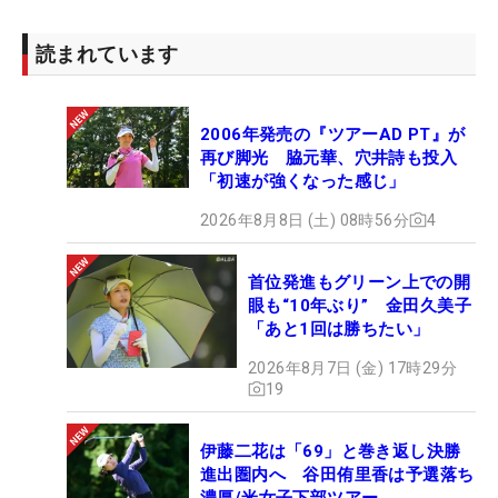
読まれています
2006年発売の『ツアーAD PT』が
再び脚光 脇元華、穴井詩も投入
「初速が強くなった感じ」
2026年8月8日 (土) 08時56分
4
首位発進もグリーン上での開
眼も“10年ぶり” 金田久美子
「あと1回は勝ちたい」
2026年8月7日 (金) 17時29分
19
伊藤二花は「69」と巻き返し決勝
進出圏内へ 谷田侑里香は予選落ち
濃厚/米女子下部ツアー