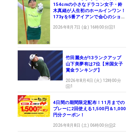
154cmの小さなドラコン女子・鈴
木真緒が人生初のホールインワン！
173yを5番アイアンで会心のショッ
ト
2026年8月7日 (金) 16時00分
1
竹田麗央が13ランクアップ
山下美夢有は7位【米国女子
賞金ランキング】
2026年8月4日 (火) 12時00分
1
4日間の期間限定配布！11月までの
プレーに2回使える1,500円＆1,000
円分クーポン！
2026年8月8日 (土) 06時00分
2