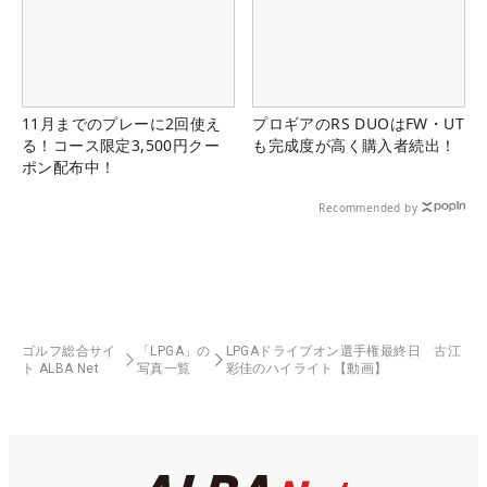
11月までのプレーに2回使え
プロギアのRS DUOはFW・UT
る！コース限定3,500円クー
も完成度が高く購入者続出！
ポン配布中！
Recommended by
ゴルフ総合サイ
「LPGA」の
LPGAドライブオン選手権最終日 古江
ト ALBA Net
写真一覧
彩佳のハイライト【動画】