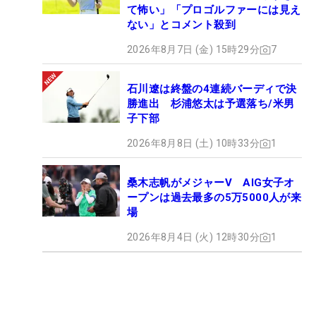
て怖い」「プロゴルファーには見え
ない」とコメント殺到
2026年8月7日 (金) 15時29分
7
石川遼は終盤の4連続バーディで決
勝進出 杉浦悠太は予選落ち/米男
子下部
2026年8月8日 (土) 10時33分
1
桑木志帆がメジャーV AIG女子オ
ープンは過去最多の5万5000人が来
場
2026年8月4日 (火) 12時30分
1