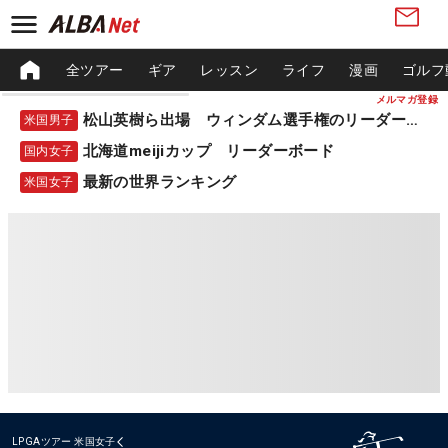
全ツアー
ギア
レッスン
ライフ
漫画
ゴルフ
メルマガ登録
松山英樹ら出場 ウィンダム選手権のリーダーボード
米国男子
北海道meijiカップ リーダーボード
国内女子
最新の世界ランキング
米国女子
LPGAツアー
米国女子