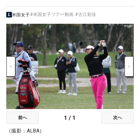
#
米国女子ツアー動画
#
古江彩佳
米国女子
1
/
1
前へ
次へ
（撮影：ALBA）