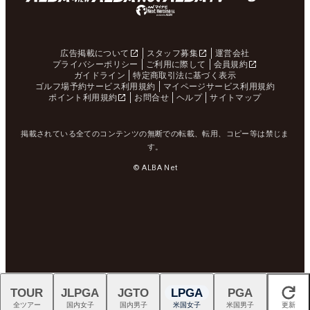
広告掲載について
スタッフ募集
運営会社
プライバシーポリシー
ご利用に際して
会員規約
ガイドライン
特定商取引法に基づく表示
ゴルフ場予約サービス利用規約
マイページサービス利用規約
ポイント利用規約
お問合せ
ヘルプ
サイトマップ
掲載されている全てのコンテンツの無断での転載、転用、コピー等は禁じま
す。
© ALBA Net
TOUR
JLPGA
JGTO
LPGA
PGA
閉じる
全ツアー
国内女子
国内男子
米国女子
米国男子
更新