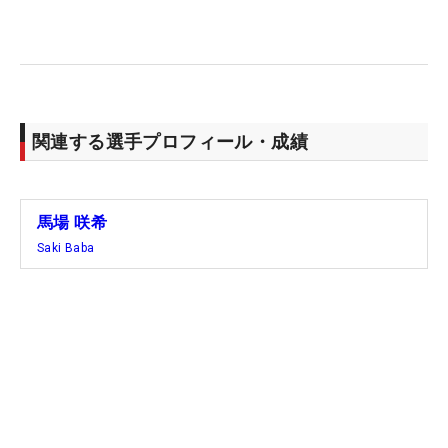
がる手ごたえを見いだしていた。
試行錯誤を重ねながら迎える今週。ポイント争いへ
のプレッシャーもあるが「そこを前向き捉えていき
たい」と、3週後に迫るメジャーへの切符を手繰り
関連する選手プロフィール・成績
寄せに行く。（文・齊藤啓介）
馬場 咲希
Saki Baba