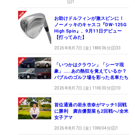
1
お助けドルフィンが激スピンに！
ノーメッキのキャスコ『DW-125G
High Spin』、9月11日デビュー
【打ってみた】
2026年8月7日 (金) 18時36分
33
「いつかはクラウン」「シーマ現
象」……あの熱狂を覚えているか？
バブルのゴルフ場を彩った名車たち
2026年8月7日 (金) 11時30分
10
首位通過の岩永杏奈がマッチ1回戦
に勝利 廣吉優梨菜も2回戦へ/全米
女子アマ
2026年8月7日 (金) 10時04分
1