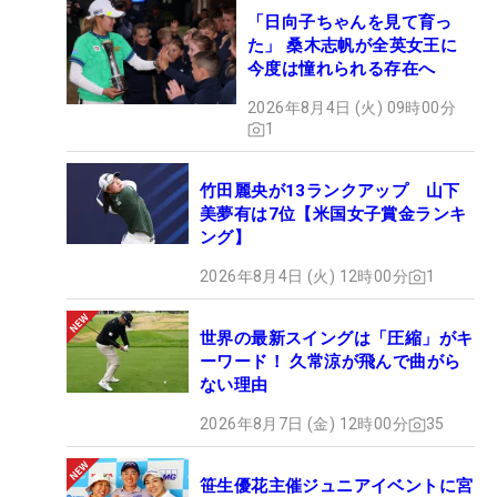
「日向子ちゃんを見て育っ
た」 桑木志帆が全英女王に
今度は憧れられる存在へ
2026年8月4日 (火) 09時00分
1
竹田麗央が13ランクアップ 山下
美夢有は7位【米国女子賞金ランキ
ング】
2026年8月4日 (火) 12時00分
1
世界の最新スイングは「圧縮」がキ
ーワード！ 久常涼が飛んで曲がら
ない理由
2026年8月7日 (金) 12時00分
35
笹生優花主催ジュニアイベントに宮