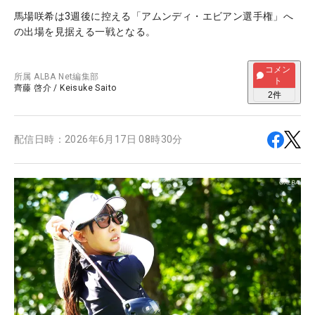
馬場咲希は3週後に控える「アムンディ・エビアン選手権」へ
の出場を見据える一戦となる。
コメン
所属
ALBA Net編集部
ト
齊藤 啓介
/
Keisuke Saito
2
件
配信日時：
2026年6月17日 08時30分