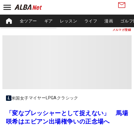
全ツアー
ギア
レッスン
ライフ
漫画
ゴルフ
メルマガ登録
マイヤーLPGAクラシック
米国女子
「変なプレッシャーとして捉えない」 馬場
咲希はエビアン出場権争いの正念場へ