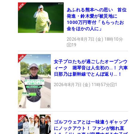
あふれる熊本への思い 首位
発進・鈴木愛が被災地に
1000万円寄付「もらったお
金をほかの人に」
2026年8月7日 (金) 18時10分
19
女子プロたちが過ごしたオープンウ
ィーク 堀琴音は人生初の…！ 六車
日那乃は新幹線でとんぼ返り…！
2026年8月7日 (金) 11時57分
1
ゴルフウェアとは一味違うギャップ
にノックアウト！ ファンが惚れ直