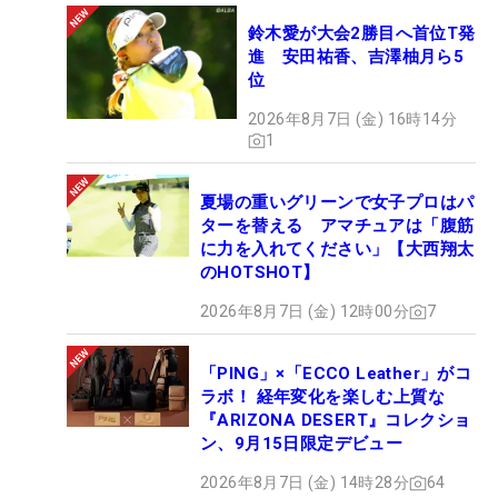
鈴木愛が大会2勝目へ首位T発
進 安田祐香、吉澤柚月ら5
位
2026年8月7日 (金) 16時14分
1
夏場の重いグリーンで女子プロはパ
ターを替える アマチュアは「腹筋
に力を入れてください」【大西翔太
のHOTSHOT】
2026年8月7日 (金) 12時00分
7
「PING」×「ECCO Leather」がコ
ラボ！ 経年変化を楽しむ上質な
『ARIZONA DESERT』コレクショ
ン、9月15日限定デビュー
2026年8月7日 (金) 14時28分
64