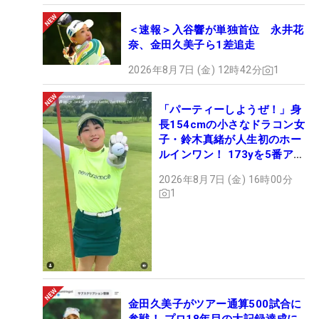
＜速報＞入谷響が単独首位 永井花
奈、金田久美子ら1差追走
2026年8月7日 (金) 12時42分
1
「パーティーしようぜ！」身
長154cmの小さなドラコン女
子・鈴木真緒が人生初のホー
ルインワン！ 173yを5番アイ
アンで会心のショット
2026年8月7日 (金) 16時00分
1
金田久美子がツアー通算500試合に
参戦！ プロ18年目の大記録達成に