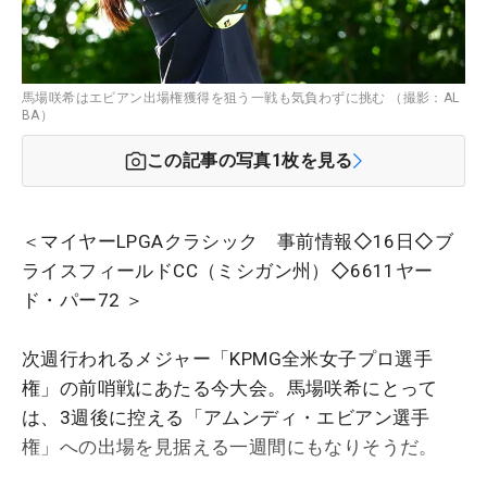
馬場咲希はエビアン出場権獲得を狙う一戦も気負わずに挑む （撮影：AL
BA）
この記事の写真
1
枚を見る
＜マイヤーLPGAクラシック 事前情報◇16日◇ブ
ライスフィールドCC（ミシガン州）◇6611ヤー
ド・パー72 ＞
次週行われるメジャー「KPMG全米女子プロ選手
権」の前哨戦にあたる今大会。馬場咲希にとって
は、3週後に控える「アムンディ・エビアン選手
権」への出場を見据える一週間にもなりそうだ。