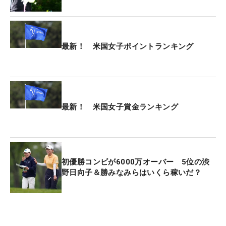
しさをにじませながら、今大会を迎えた。
昨年大会で10位に入った。再びこの地に戻ってきた
が、「なかなか改善せずにここまで来てしまった」
最新！ 米国女子ポイントランキング
と、納得のいく状態には至っていないという。
今季の自己最高成績は「みずほアメリカズ・オープ
ン」での25位。昨年から状態の良くなかったショッ
最新！ 米国女子賞金ランキング
トが、今年に入っても尾を引いている。「去年は調
整できるくらいの感じでしたが、今年は予想以上に
良くない感じが続いている」と、もどかしさを口に
した。
初優勝コンビが6000万オーバー 5位の渋
野日向子＆勝みなみらはいくら稼いだ？
それでも、先週は初日にティショットが乱れるなか
で、「体の動きを捕まり系のほうに変えた」と修正
力も見せた。「ガラッと変えてみていい感覚があっ
た」と、予選落ちという結果のなかにも今後につな