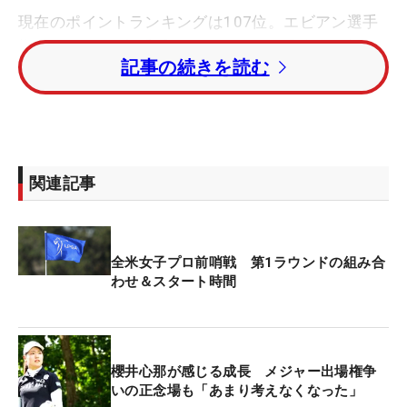
現在のポイントランキングは107位。エビアン選手
権ではリザーブ2番手につけている。「結果は出さ
記事の続きを読む
なきゃいけない大会とは思っていますが、それを変
なプレッシャーとして捉えないようにしたほうが結
果が出るんじゃないかと思う」と、現状を受け止め
ている。
関連記事
先週もそのことは頭にあった。ツアー唯一のダブル
ス戦ということもあり、通常大会とは違った気持ち
で臨める。また、先輩・吉田優利と組んでプレーで
全米女子プロ前哨戦 第1ラウンドの組み合
きることも「いつもの試合より切り替えられると思
わせ＆スタート時間
った」と、ポイント争いより目の前の一打に集中で
きる機会と考えていた。
ただ、結果は予選落ち。「チャンスの試合であるか
櫻井心那が感じる成長 メジャー出場権争
ら結果を出したかった。それができなかった」と悔
いの正念場も「あまり考えなくなった」