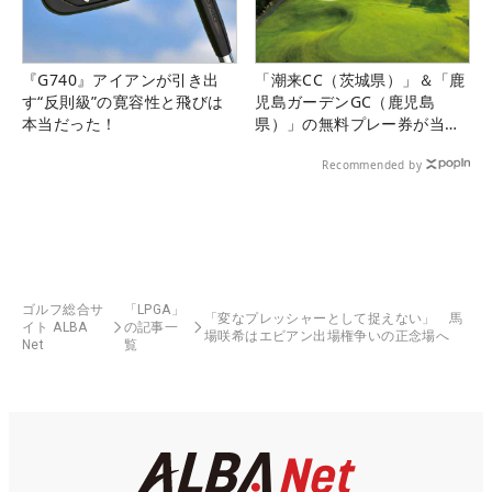
『G740』アイアンが引き出
「潮来CC（茨城県）」＆「鹿
す“反則級”の寛容性と飛びは
児島ガーデンGC（鹿児島
本当だった！
県）」の無料プレー券が当た
る！！
Recommended by
ゴルフ総合サ
「LPGA」
「変なプレッシャーとして捉えない」 馬
イト ALBA
の記事一
場咲希はエビアン出場権争いの正念場へ
Net
覧