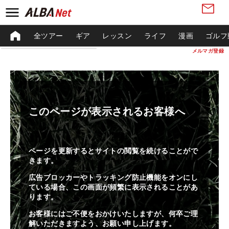
全ツアー
ギア
レッスン
ライフ
漫画
ゴルフ
メルマガ登録
このページが表示されるお客様へ
ページを更新するとサイトの閲覧を続けることがで
きます。
広告ブロッカーやトラッキング防止機能をオンにし
ている場合、この画面が頻繁に表示されることがあ
ります。
お客様にはご不便をおかけいたしますが、何卒ご理
解いただきますよう、お願い申し上げます。