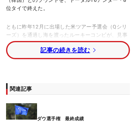
（韓国）とのラウンドを、トータル16アンダー・8
位タイで終えた。
ともに昨年12月に出場した米ツアー予選会（Qシリ
ーズ）を通過し海を渡ったルーキーコンビが、見事
トップ10入り。大会を中継するWOWOWのインタビ
記事の続きを読む
ューでは、西郷はツアーで唯一のチーム戦を、「改
めてゴルフの楽しさや、自分がゴルフが大好きだな
と思えた1週間」と振り返った。そして「こうして
アメリカツアーで出会った選手と力を合わせてプレ
ーすることができたことはすごくうれしい」と、“相
関連記事
棒”への感謝の気持ちを言葉にする。
お互いがプレーし、いい方のスコアを採用するフォ
アボール方式で行われた最終日、西郷はボギーフリ
ダウ選手権 最終成績
ーのラウンドを続けた。ユジンがボギーを叩いた4
番、8番を西郷はパー、バーディで切り抜け、相棒