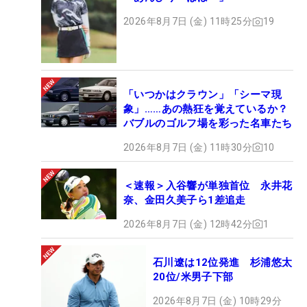
2026年8月7日 (金) 11時25分
19
「いつかはクラウン」「シーマ現
象」……あの熱狂を覚えているか？
バブルのゴルフ場を彩った名車たち
2026年8月7日 (金) 11時30分
10
＜速報＞入谷響が単独首位 永井花
奈、金田久美子ら1差追走
2026年8月7日 (金) 12時42分
1
石川遼は12位発進 杉浦悠太
20位/米男子下部
2026年8月7日 (金) 10時29分