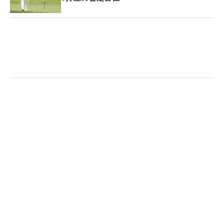
も噛みしめた大会だ。
「予選落ちした試合でもあるけどそこは考えない。
いつも通り自分らしいプレーができれば」と、欧州
での活躍を誓う。