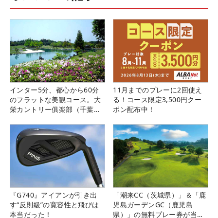
インター5分、都心から60分
11月までのプレーに2回使え
のフラットな美観コース。大
る！コース限定3,500円クー
栄カントリー俱楽部（千葉
ポン配布中！
県）
『G740』アイアンが引き出
「潮来CC（茨城県）」＆「鹿
す“反則級”の寛容性と飛びは
児島ガーデンGC（鹿児島
本当だった！
県）」の無料プレー券が当た