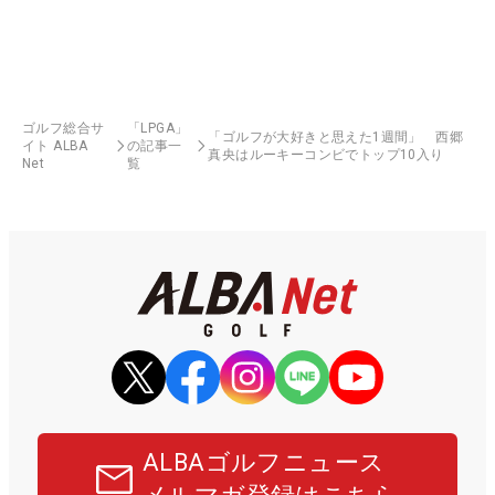
ゴルフ総合サ
「LPGA」
「ゴルフが大好きと思えた1週間」 西郷
イト ALBA
の記事一
真央はルーキーコンビでトップ10入り
Net
覧
ALBAゴルフニュース