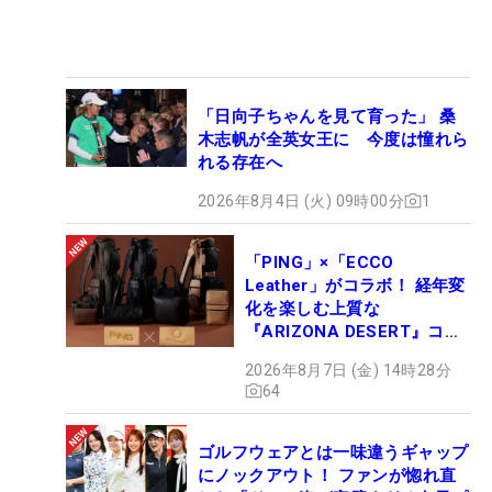
「日向子ちゃんを見て育った」 桑
木志帆が全英女王に 今度は憧れら
れる存在へ
2026年8月4日 (火) 09時00分
1
「PING」×「ECCO
Leather」がコラボ！ 経年変
化を楽しむ上質な
『ARIZONA DESERT』コレ
クション、9月15日限定デビ
2026年8月7日 (金) 14時28分
ュー
64
ゴルフウェアとは一味違うギャップ
にノックアウト！ ファンが惚れ直