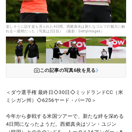
楽しそうに話す姿も見られた4日間。西郷真央は新たなゴルフの魅力に触
れる一週間だった（写真は2日目） （撮影：GettyImages）
この記事の写真
6
枚を見る
＜ダウ選手権 最終日◇30日◇ミッドランドCC（米
ミシガン州）◇6256ヤード・パー70＞
今年から参戦する米国ツアーで、新たな絆を深める
4日間になったようだ。西郷真央はソン・ユジン