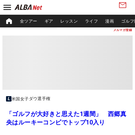
全ツアー
ギア
レッスン
ライフ
漫画
ゴルフ
メルマガ登録
ダウ選手権
米国女子
「ゴルフが大好きと思えた1週間」 西郷真
央はルーキーコンビでトップ10入り