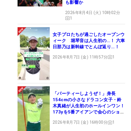
も影響か
2026年8月4日 (火) 10時02分
1
女子プロたちが過ごしたオープンウ
ィーク 堀琴音は人生初の…！ 六車
日那乃は新幹線でとんぼ返り…！
2026年8月7日 (金) 11時57分
1
「パーティーしようぜ！」身長
154cmの小さなドラコン女子・鈴
木真緒が人生初のホールインワン！
173yを5番アイアンで会心のショッ
ト
2026年8月7日 (金) 16時00分
1