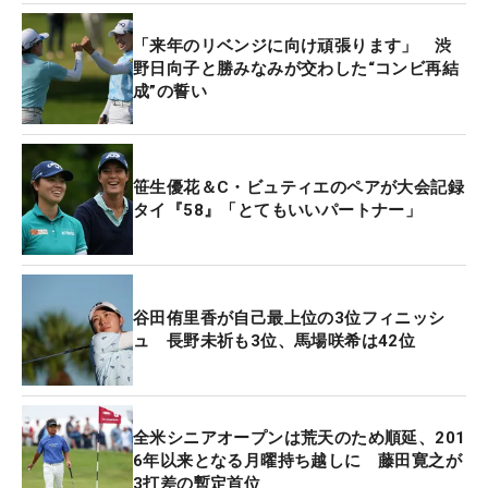
のミスを帳消しに。力を合わせる時間だった。「4
「来年のリベンジに向け頑張ります」 渋
日間通してショットはそこまで悪くなかった。上位
野日向子と勝みなみが交わした“コンビ再結
でこういうフォーマットの大会で戦えたのはいい経
成”の誓い
験」。個人戦とは違うゴルフの魅力を感じ取った。
24歳のユジンも、22歳の西郷とのプレーについて、
笹生優花＆C・ビュティエのペアが大会記録
「日本人を選ぶこともできたなか、私とプレーして
タイ『58』「とてもいいパートナー」
くれてうれしかった」と話し、そして「また来年も
一緒にプレーしたい」という希望も明かした。
これで「全米女子オープン」、「KPMG全米女子プ
谷田侑里香が自己最上位の3位フィニッシ
ュ 長野未祈も3位、馬場咲希は42位
ロ」のメジャー2試合を含む5連戦も終わり。だが中
1週を挟むと、すぐに次はフランスでのメジャー大
会「エビアン選手権」（7月11日～、エビアンリゾ
ートGC）を迎える。2年前は最終日に「64」を出し
全米シニアオープンは荒天のため順延、201
3位になっているが、昨年は予選落ち。酸いも甘い
6年以来となる月曜持ち越しに 藤田寛之が
3打差の暫定首位