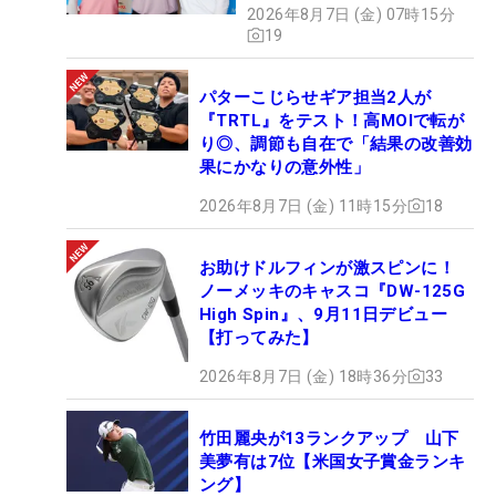
2026年8月7日 (金) 07時15分
19
パターこじらせギア担当2人が
『TRTL』をテスト！高MOIで転が
り◎、調節も自在で「結果の改善効
果にかなりの意外性」
2026年8月7日 (金) 11時15分
18
お助けドルフィンが激スピンに！
ノーメッキのキャスコ『DW-125G
High Spin』、9月11日デビュー
【打ってみた】
2026年8月7日 (金) 18時36分
33
竹田麗央が13ランクアップ 山下
美夢有は7位【米国女子賞金ランキ
ング】