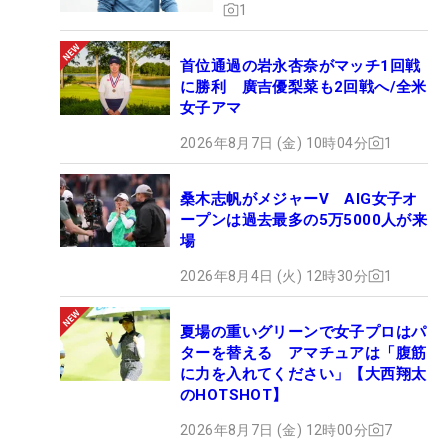
1
首位通過の岩永杏奈がマッチ1回戦
に勝利 廣吉優梨菜も2回戦へ/全米
女子アマ
2026年8月7日 (金) 10時04分
1
桑木志帆がメジャーV AIG女子オ
ープンは過去最多の5万5000人が来
場
2026年8月4日 (火) 12時30分
1
夏場の重いグリーンで女子プロはパ
ターを替える アマチュアは「腹筋
に力を入れてください」【大西翔太
のHOTSHOT】
2026年8月7日 (金) 12時00分
7