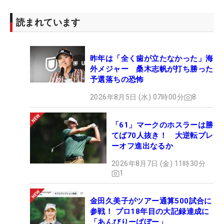
読まれています
昨年は「全く歯が立たなかった」海
外メジャー 桑木志帆が打ち勝った
予選落ちの恐怖
2026年8月5日 (水) 07時00分
8
「61」マークのホスラーは勝
てば70人抜き！ 大逆転プレ
ーオフ進出なるか
2026年8月7日 (金) 11時30分
1
金田久美子がツアー通算500試合に
参戦！ プロ18年目の大記録達成に
「あんびりーばぼー」