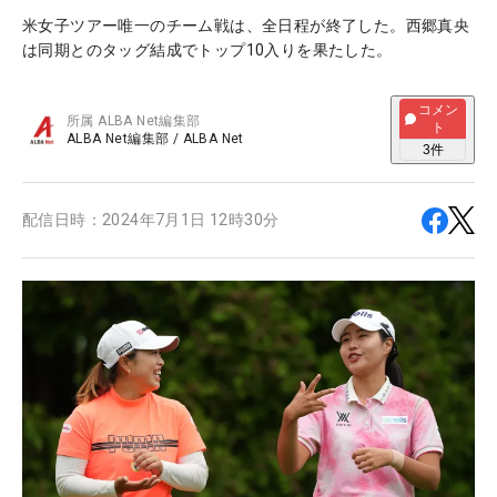
米女子ツアー唯一のチーム戦は、全日程が終了した。西郷真央
は同期とのタッグ結成でトップ10入りを果たした。
コメン
所属
ALBA Net編集部
ト
ALBA Net編集部
/
ALBA Net
3
件
配信日時：
2024年7月1日 12時30分