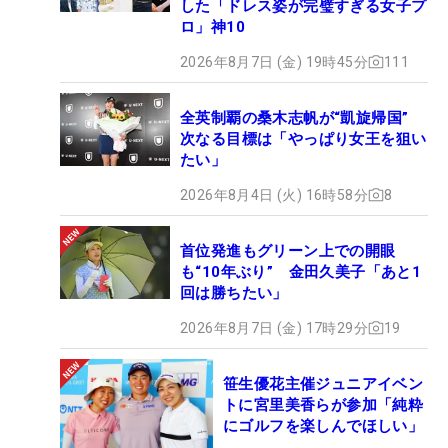
した「ドレス姿が完璧すぎる女子プ
ロ」神10
2026年8月7日 (金) 19時45分
111
全英制覇の桑木志帆が“凱旋帰国”
次なる目標は「やっぱり女王を狙い
たい」
2026年8月4日 (火) 16時58分
8
首位発進もグリーン上での開眼
も“10年ぶり” 金田久美子「あと1
回は勝ちたい」
2026年8月7日 (金) 17時29分
19
笹生優花主催ジュニアイベン
トに宮里美香らが参加「純粋
にゴルフを楽しんでほしい」