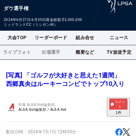
ダウ選手権
2024年6月27日-6月30日
賞金総額
$3,000,000
ミッドランドCC（ミシガン州）
大会TOP
リーダーボード
組み合せ
ニュース
ライブフォト
出場選手
概要など
TV放送予定
[写真] 「ゴルフが大好きと思えた1週間」
西郷真央はルーキーコンビでトップ10入り
コメン
所属
ALBA Net編集部
ト
ALBA Net編集部
/
ALBA Net
1
件
配信日時：
2024年7月1日 12時30分