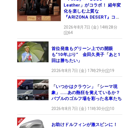
Leather」がコラボ！ 経年変
化を楽しむ上質な
『ARIZONA DESERT』コレ
クション、9月15日限定デビ
2026年8月7日 (金) 14時28分
ュー
64
首位発進もグリーン上での開眼
も“10年ぶり” 金田久美子「あと1
回は勝ちたい」
2026年8月7日 (金) 17時29分
19
「いつかはクラウン」「シーマ現
象」……あの熱狂を覚えているか？
バブルのゴルフ場を彩った名車たち
2026年8月7日 (金) 11時30分
10
お助けドルフィンが激スピンに！