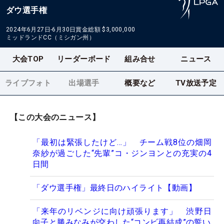
ダウ選手権
2024年6月27日-6月30日
賞金総額
$3,000,000
ミッドランドCC（ミシガン州）
大会TOP
リーダーボード
組み合せ
ニュース
ライブフォト
出場選手
概要など
TV放送予定
【この大会のニュース】
「最初は緊張したけど…」 チーム戦8位の畑岡
奈紗が過ごした“先輩”コ・ジンヨンとの充実の4
日間
「ダウ選手権」最終日のハイライト【動画】
「来年のリベンジに向け頑張ります」 渋野日
向子と勝みなみが交わした“コンビ再結成”の誓い