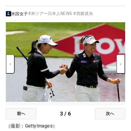
#
米ツアー日本人NEWS
#
西郷真央
米国女子
3
/
6
前へ
次へ
（撮影：GettyImages）