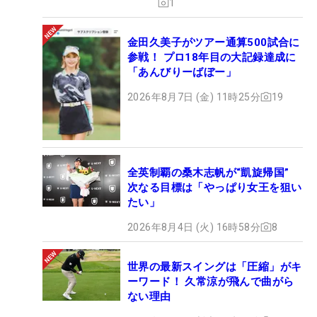
1
金田久美子がツアー通算500試合に
参戦！ プロ18年目の大記録達成に
「あんびりーばぼー」
2026年8月7日 (金) 11時25分
19
全英制覇の桑木志帆が“凱旋帰国”
次なる目標は「やっぱり女王を狙い
たい」
2026年8月4日 (火) 16時58分
8
世界の最新スイングは「圧縮」がキ
ーワード！ 久常涼が飛んで曲がら
ない理由