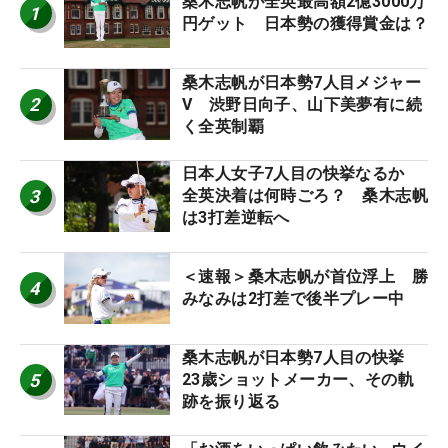
桑木志帆が全英最高額2億3000万
1
円ゲット 日本勢の獲得賞金は？
桑木志帆が日本勢7人目メジャー
2
V 渋野日向子、山下美夢有に続
く全英制覇
日本人女子7人目の快挙なるか
3
全英決着は何時ごろ？ 桑木志帆
は3打差逆転へ
＜速報＞桑木志帆が首位浮上 勝
4
みなみは2打差で後半プレー中
桑木志帆が日本勢7人目の快挙
5
23歳ショットメーカー、その軌
跡を振り返る