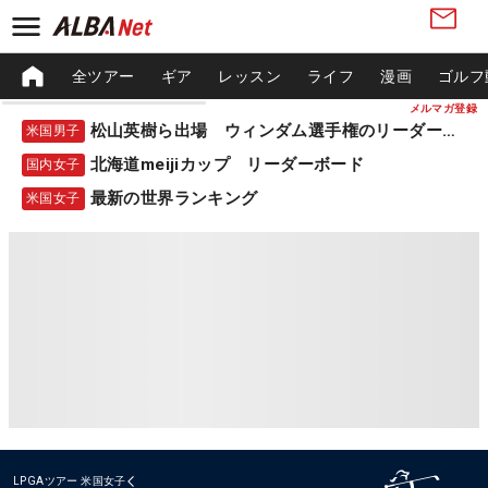
全ツアー
ギア
レッスン
ライフ
漫画
ゴルフ
メルマガ登録
松山英樹ら出場 ウィンダム選手権のリーダーボード
米国男子
北海道meijiカップ リーダーボード
国内女子
最新の世界ランキング
米国女子
LPGAツアー
米国女子