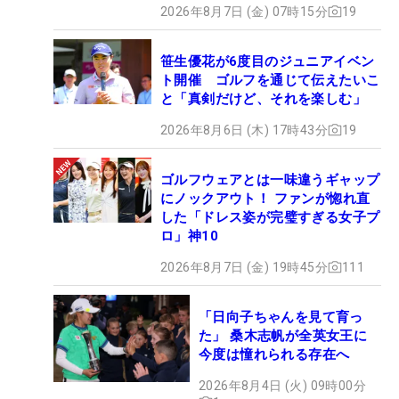
2026年8月7日 (金) 07時15分
19
笹生優花が6度目のジュニアイベン
ト開催 ゴルフを通じて伝えたいこ
と「真剣だけど、それを楽しむ」
2026年8月6日 (木) 17時43分
19
ゴルフウェアとは一味違うギャップ
にノックアウト！ ファンが惚れ直
した「ドレス姿が完璧すぎる女子プ
ロ」神10
2026年8月7日 (金) 19時45分
111
「日向子ちゃんを見て育っ
た」 桑木志帆が全英女王に
今度は憧れられる存在へ
2026年8月4日 (火) 09時00分