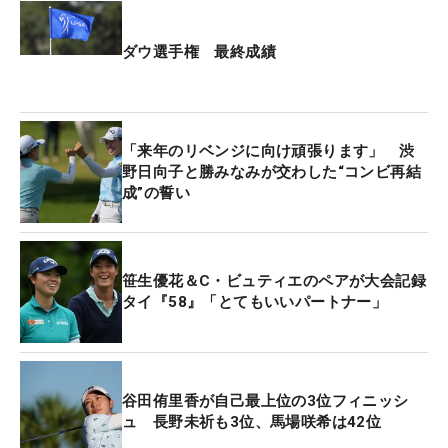
ダウ選手権 最終成績
「来年のリベンジに向け頑張ります」 渋
野日向子と勝みなみが交わした“コンビ再結
成”の誓い
笹生優花＆C・ビュティエのペアが大会記録
タイ『58』「とてもいいパートナー」
谷田侑里香が自己最上位の3位フィニッシ
ュ 長野未祈も3位、馬場咲希は42位