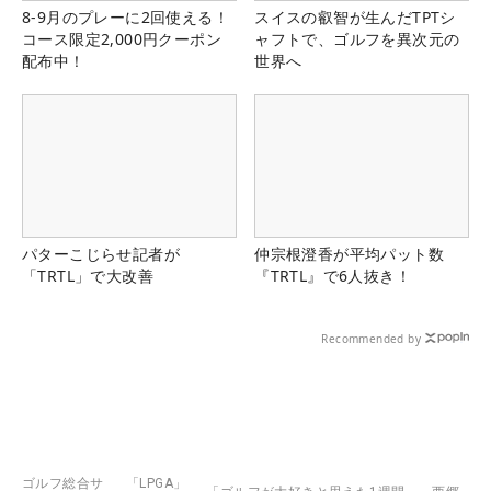
8-9月のプレーに2回使える！
スイスの叡智が生んだTPTシ
コース限定2,000円クーポン
ャフトで、ゴルフを異次元の
配布中！
世界へ
パターこじらせ記者が
仲宗根澄香が平均パット数
「TRTL」で大改善
『TRTL』で6人抜き！
Recommended by
ゴルフ総合サ
「LPGA」