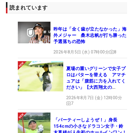
読まれています
昨年は「全く歯が立たなかった」海
外メジャー 桑木志帆が打ち勝った
予選落ちの恐怖
2026年8月5日 (水) 07時00分
8
夏場の重いグリーンで女子プ
ロはパターを替える アマチ
ュアは「腹筋に力を入れてく
ださい」【大西翔太の
HOTSHOT】
2026年8月7日 (金) 12時00分
7
「パーティーしようぜ！」身長
154cmの小さなドラコン女子・鈴
木真緒が人生初のホールインワン！