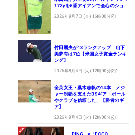
173yを5番アイアンで会心のショッ
ト
2026年8月7日 (金) 16時00分
1
竹田麗央が13ランクアップ 山下
美夢有は7位【米国女子賞金ランキ
ング】
2026年8月4日 (火) 12時00分
1
全英女王・桑木志帆の14本 メジ
ャー制覇を支えたBSギア「ボール
やクラブを信頼した」【勝者のギ
ア】
2026年8月4日 (火) 12時00分
1
「PING」×「ECCO