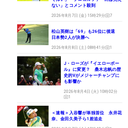
ない」とコメント殺到
2026年8月7日 (金) 15時29分
7
松山英樹は「69」も26位に後退
日本勢2人が決勝へ
2026年8月8日 (土) 08時41分
1
J・ローズが『イエローボー
ル』に変更？ 桑木志帆の歴
史的Vがメジャーチャンプに
も影響か
2026年8月4日 (火) 10時02分
1
＜速報＞入谷響が単独首位 永井花
奈、金田久美子ら1差追走