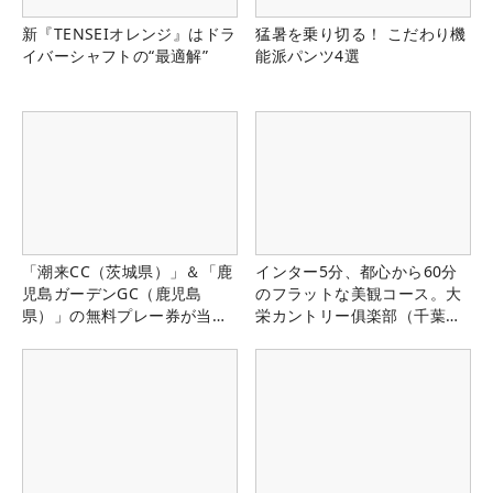
新『TENSEIオレンジ』はドラ
猛暑を乗り切る！ こだわり機
イバーシャフトの“最適解”
能派パンツ4選
「潮来CC（茨城県）」＆「鹿
インター5分、都心から60分
児島ガーデンGC（鹿児島
のフラットな美観コース。大
県）」の無料プレー券が当た
栄カントリー俱楽部（千葉
る！！
県）