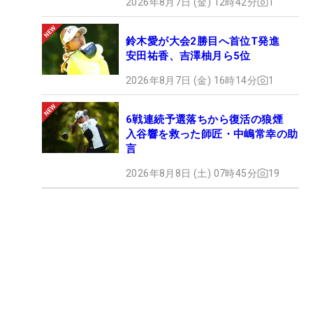
2026年8月7日 (金) 12時42分
1
鈴木愛が大会2勝目へ首位T発進
安田祐香、吉澤柚月ら5位
2026年8月7日 (金) 16時14分
1
6戦連続予選落ちから復活の狼煙
入谷響を救った師匠・中嶋常幸の助
言
2026年8月8日 (土) 07時45分
19