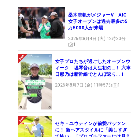
桑木志帆がメジャーV AIG
女子オープンは過去最多の5
万5000人が来場
2026年8月4日 (火) 12時30分
1
女子プロたちが過ごしたオープンウ
ィーク 堀琴音は人生初の…！ 六車
日那乃は新幹線でとんぼ返り…！
2026年8月7日 (金) 11時57分
1
セキ・ユウティンが前髪パッツン
に！ 新ヘアスタイルに「美しすぎ
て怖い」「プロゴルファーには見え