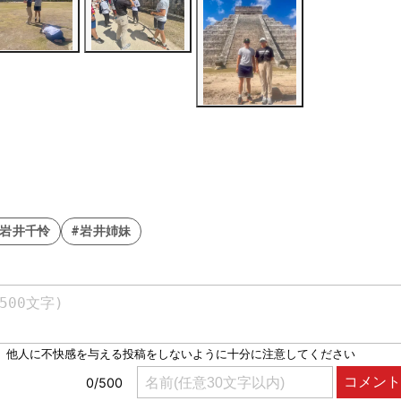
#岩井千怜
#岩井姉妹