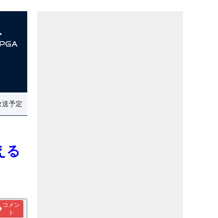
放送予定
える
コメン
ト