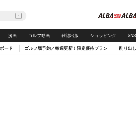
漫画
ゴルフ動画
雑誌出版
ショッピング
SN
ボード
ゴルフ場予約／毎週更新！限定優待プラン
削り出