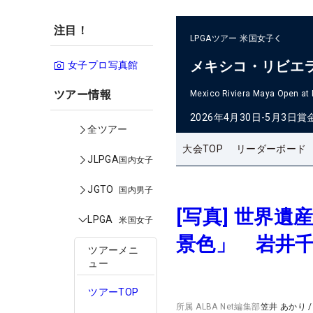
注目！
LPGAツアー
米国女子
メキシコ・リビエ
女子プロ写真館
ツアー情報
Mexico Riviera Maya Open at
2026年4月30日-5月3日
賞
全ツアー
大会TOP
リーダーボード
JLPGA
国内女子
JGTO
国内男子
[写真] 世界
LPGA
米国女子
景色」 岩井
ツアーメニ
ュー
ツアーTOP
所属
ALBA Net編集部
笠井 あかり