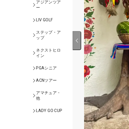
アジアンツア
ー
LIV GOLF
ステップ・ア
ップ
ネクストヒロ
イン
PGAシニア
ACNツアー
アマチュア・
他
LADY GO CUP