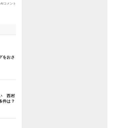
グをおさ
い 西村
条件は？