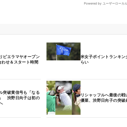
リビエラマヤオープン
米女子ポイントランキン
合わせ＆スタート時間
らい
ル突破黄信号も「なる
リシャッフルへ最後の戦
」 渋野日向子は初の
優菜、渋野日向子の突破
へ