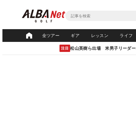
全ツアー
ギア
レッスン
ライフ
松山英樹ら出場 米男子リーダー
注目