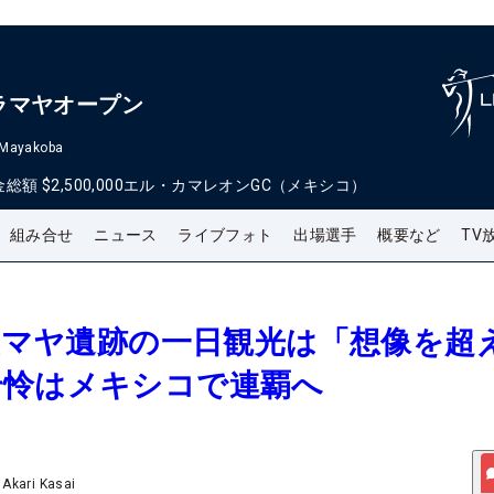
ラマヤオープン
 Mayakoba
金総額
$2,500,000
エル・カマレオンGC（メキシコ）
組み合せ
ニュース
ライブフォト
出場選手
概要など
TV
遺産マヤ遺跡の一日観光は「想像を超
千怜はメキシコで連覇へ
/
Akari Kasai