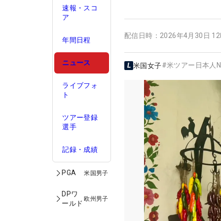
速報・スコ
ア
配信日時：
2026年4月30日 1
年間日程
ニュース
#
米ツアー日本人N
米国女子
ライブフォ
ト
ツアー登録
選手
記録・成績
PGA
米国男子
DPワ
欧州男子
ールド