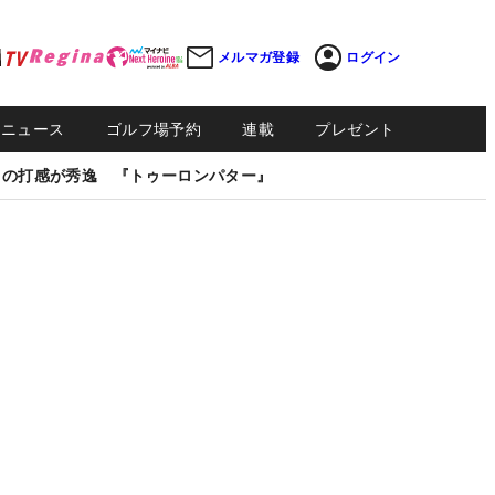
メルマガ登録
ログイン
Sニュース
ゴルフ場予約
連載
プレゼント
しの打感が秀逸 『トゥーロンパター』