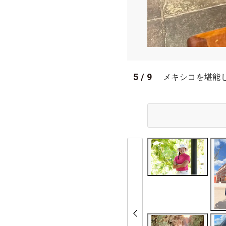
5
/
9
メキシコを堪能