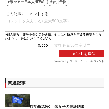
#米ツアー日本人NEWS
#岩井千怜
関連記事
原英莉花9位 米女子の最終結果