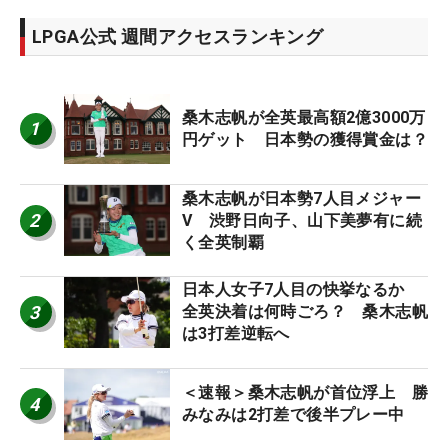
LPGA公式 週間アクセスランキング
桑木志帆が全英最高額2億3000万
1
円ゲット 日本勢の獲得賞金は？
桑木志帆が日本勢7人目メジャー
2
V 渋野日向子、山下美夢有に続
く全英制覇
日本人女子7人目の快挙なるか
3
全英決着は何時ごろ？ 桑木志帆
は3打差逆転へ
＜速報＞桑木志帆が首位浮上 勝
4
みなみは2打差で後半プレー中