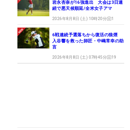
岩永杏奈が16強進出 大会は3日連
続で悪天候順延/全米女子アマ
2026年8月8日 (土) 10時20分
1
6戦連続予選落ちから復活の狼煙
入谷響を救った師匠・中嶋常幸の助
言
2026年8月8日 (土) 07時45分
19