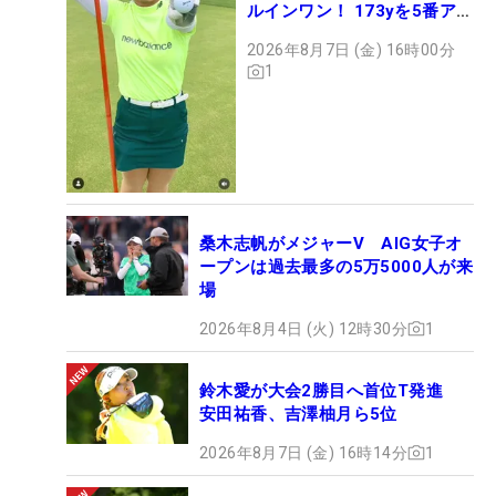
ルインワン！ 173yを5番アイ
アンで会心のショット
2026年8月7日 (金) 16時00分
1
桑木志帆がメジャーV AIG女子オ
ープンは過去最多の5万5000人が来
場
2026年8月4日 (火) 12時30分
1
鈴木愛が大会2勝目へ首位T発進
安田祐香、吉澤柚月ら5位
2026年8月7日 (金) 16時14分
1