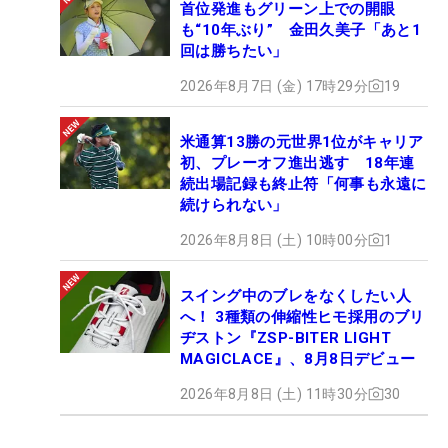
首位発進もグリーン上での開眼
も“10年ぶり” 金田久美子「あと1
回は勝ちたい」
2026年8月7日 (金) 17時29分
19
米通算13勝の元世界1位がキャリア
初、プレーオフ進出逃す 18年連
続出場記録も終止符「何事も永遠に
続けられない」
2026年8月8日 (土) 10時00分
1
スイング中のブレをなくしたい人
へ！ 3種類の伸縮性ヒモ採用のブリ
ヂストン『ZSP-BITER LIGHT
MAGICLACE』、8月8日デビュー
2026年8月8日 (土) 11時30分
30