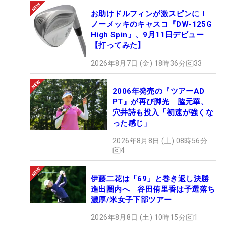
お助けドルフィンが激スピンに！
ノーメッキのキャスコ『DW-125G
High Spin』、9月11日デビュー
【打ってみた】
2026年8月7日 (金) 18時36分
33
2006年発売の『ツアーAD
PT』が再び脚光 脇元華、
穴井詩も投入「初速が強くな
った感じ」
2026年8月8日 (土) 08時56分
4
伊藤二花は「69」と巻き返し決勝
進出圏内へ 谷田侑里香は予選落ち
濃厚/米女子下部ツアー
2026年8月8日 (土) 10時15分
1