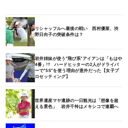
リシャッフルへ最後の戦い 西村優菜、渋
野日向子の突破条件は？
岩井姉妹が使う”飛び系”アイアンは「もはや
4番」!? ハードヒッターの2人がドライバ
ーで”5S”を使う理由が意外だった【女子プ
ロセッティング】
世界遺産マヤ遺跡の一日観光は「想像を超
える景色」 岩井千怜はメキシコで連覇へ