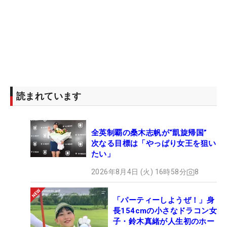
読まれています
全英制覇の桑木志帆が“凱旋帰国”
次なる目標は「やっぱり女王を狙い
たい」
2026年8月4日 (火) 16時58分
8
「パーティーしようぜ！」身
長154cmの小さなドラコン女
子・鈴木真緒が人生初のホー