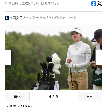
配信日時：
2026年5月4日 07時48分
#
米ツアー日本人NEWS
#
岩井千怜
米国女子
4
/
9
前へ
次へ
（撮影：ALBA）