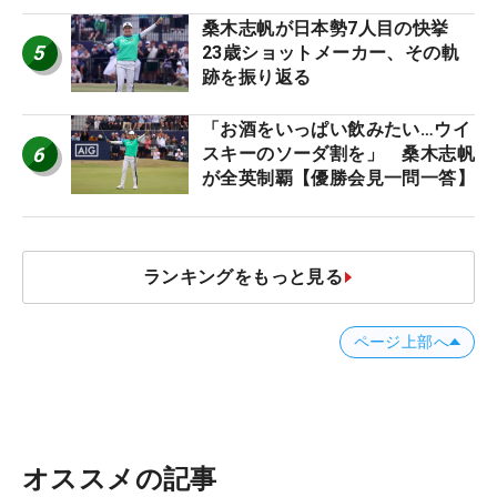
桑木志帆が日本勢7人目の快挙
5
23歳ショットメーカー、その軌
跡を振り返る
「お酒をいっぱい飲みたい…ウイ
6
スキーのソーダ割を」 桑木志帆
が全英制覇【優勝会見一問一答】
ランキングをもっと見る
ページ上部へ
オススメの記事