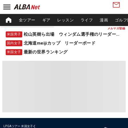
全ツアー
ギア
レッスン
ライフ
漫画
ゴルフ
メルマガ登録
松山英樹ら出場 ウィンダム選手権のリーダーボード
米国男子
北海道meijiカップ リーダーボード
国内女子
最新の世界ランキング
米国女子
LPGAツアー
米国女子