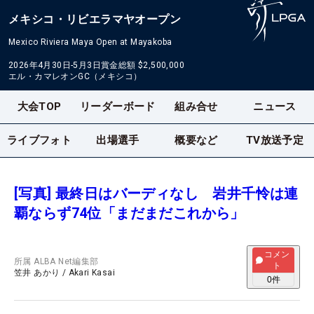
メキシコ・リビエラマヤオープン
Mexico Riviera Maya Open at Mayakoba
2026年4月30日-5月3日
賞金総額
$2,500,000
エル・カマレオンGC（メキシコ）
大会TOP
リーダーボード
組み合せ
ニュース
ライブフォト
出場選手
概要など
TV放送予定
[写真] 最終日はバーディなし 岩井千怜は連
覇ならず74位「まだまだこれから」
コメン
所属
ALBA Net編集部
ト
笠井 あかり
/
Akari Kasai
0
件