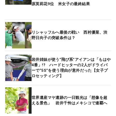
原英莉花9位 米女子の最終結果
リシャッフルへ最後の戦い 西村優菜、渋
野日向子の突破条件は？
岩井姉妹が使う”飛び系”アイアンは「もはや
4番」!? ハードヒッターの2人がドライバ
ーで”5S”を使う理由が意外だった【女子プ
ロセッティング】
世界遺産マヤ遺跡の一日観光は「想像を超
える景色」 岩井千怜はメキシコで連覇へ