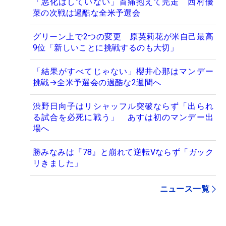
「悪化はしていない」首痛抱えて完走 西村優
菜の次戦は過酷な全米予選会
グリーン上で2つの変更 原英莉花が米自己最高
9位「新しいことに挑戦するのも大切」
「結果がすべてじゃない」櫻井心那はマンデー
挑戦→全米予選会の過酷な2週間へ
渋野日向子はリシャッフル突破ならず「出られ
る試合を必死に戦う」 あすは初のマンデー出
場へ
勝みなみは『78』と崩れて逆転Vならず「ガック
リきました」
ニュース一覧