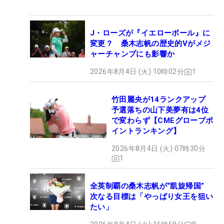
J・ローズが『イエローボール』に
変更？ 桑木志帆の歴史的Vがメジ
ャーチャンプにも影響か
2026年8月4日 (火) 10時02分
1
竹田麗央が14ランクアップ
予選落ちの山下美夢有は4位
で変わらず【CMEグローブポ
イントランキング】
2026年8月4日 (火) 07時30分
1
全英制覇の桑木志帆が“凱旋帰国”
次なる目標は「やっぱり女王を狙い
たい」