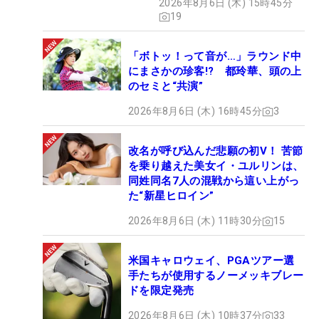
2026年8月6日 (木) 15時45分
19
「ボトッ！って音が…」ラウンド中
にまさかの珍客!? 都玲華、頭の上
のセミと“共演”
2026年8月6日 (木) 16時45分
3
改名が呼び込んだ悲願の初V！ 苦節
を乗り越えた美女イ・ユルリンは、
同姓同名7人の混戦から這い上がっ
た“新星ヒロイン”
2026年8月6日 (木) 11時30分
15
米国キャロウェイ、PGAツアー選
手たちが使用するノーメッキブレー
ドを限定発売
2026年8月6日 (木) 10時37分
33