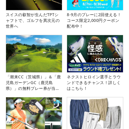
スイスの叡智が生んだTPTシ
8-9月のプレーに2回使える！
ャフトで、ゴルフを異次元の
コース限定2,000円クーポン
世界へ
配布中！
「潮来CC（茨城県）」＆「鹿
ネクストヒロイン選手とラウ
児島ガーデンGC（鹿児島
ンドできるチャンス！詳しく
県）」の無料プレー券が当た
はこちら！
る！！