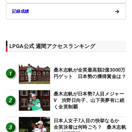
→
記録成績
LPGA公式 週間アクセスランキング
桑木志帆が全英最高額2億3000万
1
円ゲット 日本勢の獲得賞金は？
桑木志帆が日本勢7人目メジャー
2
V 渋野日向子、山下美夢有に続
く全英制覇
日本人女子7人目の快挙なるか
3
全英決着は何時ごろ？ 桑木志帆