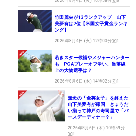
2026年8月4日 (火) 16時58分
8
竹田麗央が13ランクアップ 山下
美夢有は7位【米国女子賞金ランキ
ング】
2026年8月4日 (火) 12時00分
1
若きスター候補やメジャーハンター
も PGAプレーオフ争い、当落線
上の大物選手は？
2026年8月6日 (木) 14時02分
1
無念の「全英女子」を終えた
山下美夢有が帰国 きょうだ
い揃って神戸の寿司屋で「バ
ースデーディナー？」
2026年8月6日 (木) 10時59分
1