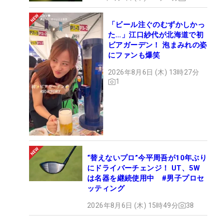
「ビール注ぐのむずかしかっ
た…」江口紗代が北海道で初
ビアガーデン！ 泡まみれの姿
にファンも爆笑
2026年8月6日 (木) 13時27分
1
“替えないプロ”今平周吾が10年ぶり
にドライバーチェンジ！ UT、5W
は名器を継続使用中 #男子プロセ
ッティング
2026年8月6日 (木) 15時49分
38