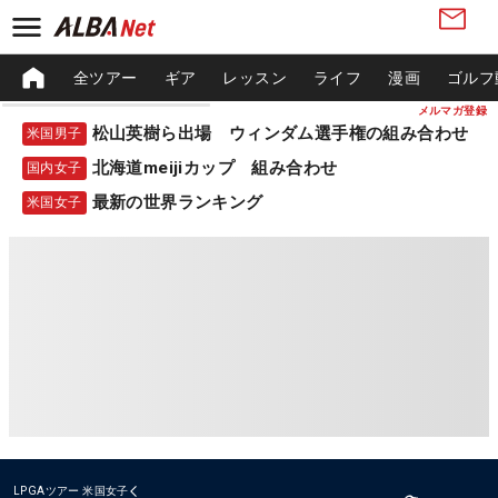
全ツアー
ギア
レッスン
ライフ
漫画
ゴルフ
メルマガ登録
松山英樹ら出場 ウィンダム選手権の組み合わせ
米国男子
北海道meijiカップ 組み合わせ
国内女子
最新の世界ランキング
米国女子
LPGAツアー
米国女子