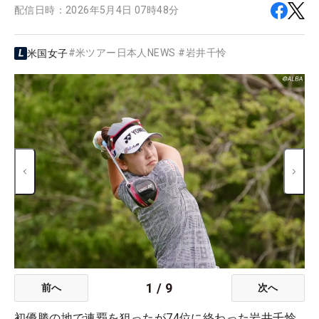
配信日時：
2026年5月4日 07時48分
#
米ツアー日本人NEWS
#
岩井千怜
米国女子
1
/
9
前へ
次へ
初優勝の地で連覇を狙ったが74位に終わった岩井千怜