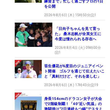
練習まで」忙しく過ごすプロの1日
を公開
2026年8月6日 (木) 15時50分
1
「日向子ちゃんを見て育っ
た」 桑木志帆が全英女王に
今度は憧れられる存在へ
2026年8月4日 (火) 09時00分
1
笹生優花が6度目のジュニアイベン
ト開催 ゴルフを通じて伝えたいこ
と「真剣だけど、それを楽しむ」
2026年8月6日 (木) 17時43分
19
身長154cmのドラコン女子が大会
で2階級制覇！「40°近い気温」の
激闘後は“2日連続もつ鍋”でスタミ