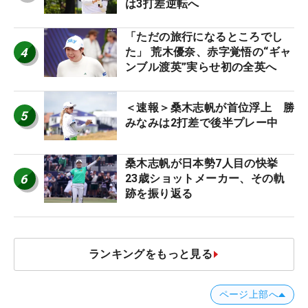
は3打差逆転へ
「ただの旅行になるところでし
4
た」 荒木優奈、赤字覚悟の“ギャ
ンブル渡英”実らせ初の全英へ
＜速報＞桑木志帆が首位浮上 勝
5
みなみは2打差で後半プレー中
桑木志帆が日本勢7人目の快挙
6
23歳ショットメーカー、その軌
跡を振り返る
ランキングをもっと見る
ページ上部へ