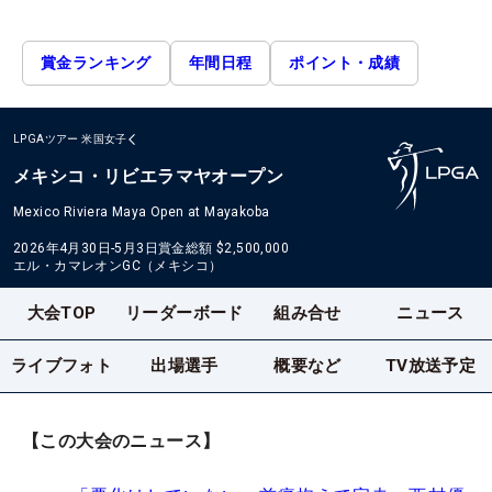
賞金ランキング
年間日程
ポイント・成績
LPGAツアー
米国女子
メキシコ・リビエラマヤオープン
Mexico Riviera Maya Open at Mayakoba
2026年4月30日-5月3日
賞金総額
$2,500,000
エル・カマレオンGC（メキシコ）
大会TOP
リーダーボード
組み合せ
ニュース
ライブフォト
出場選手
概要など
TV放送予定
【この大会のニュース】