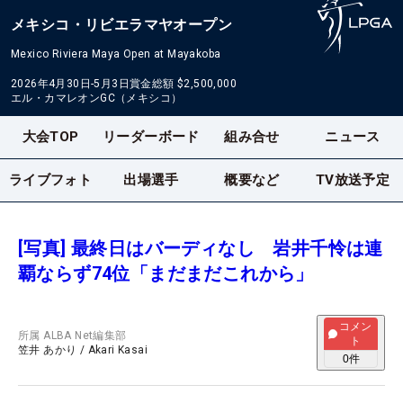
メキシコ・リビエラマヤオープン
Mexico Riviera Maya Open at Mayakoba
2026年4月30日-5月3日
賞金総額
$2,500,000
エル・カマレオンGC（メキシコ）
大会TOP
リーダーボード
組み合せ
ニュース
ライブフォト
出場選手
概要など
TV放送予定
[写真] 最終日はバーディなし 岩井千怜は連
覇ならず74位「まだまだこれから」
コメン
所属
ALBA Net編集部
ト
笠井 あかり
/
Akari Kasai
0
件