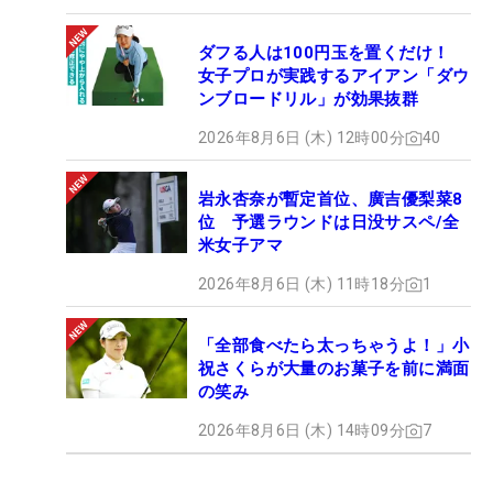
ダフる人は100円玉を置くだけ！
女子プロが実践するアイアン「ダウ
ンブロードリル」が効果抜群
2026年8月6日 (木) 12時00分
40
岩永杏奈が暫定首位、廣吉優梨菜8
位 予選ラウンドは日没サスペ/全
米女子アマ
2026年8月6日 (木) 11時18分
1
「全部食べたら太っちゃうよ！」小
祝さくらが大量のお菓子を前に満面
の笑み
2026年8月6日 (木) 14時09分
7