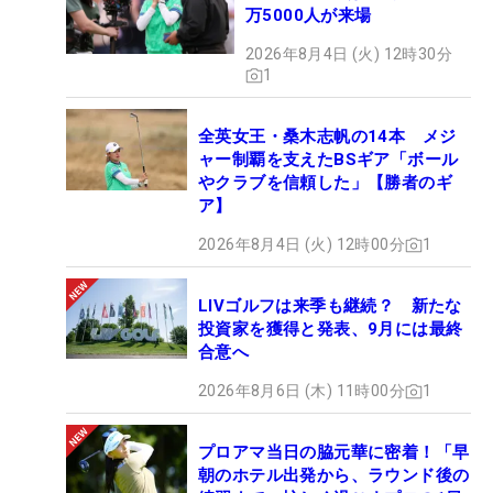
万5000人が来場
2026年8月4日 (火) 12時30分
1
全英女王・桑木志帆の14本 メジ
ャー制覇を支えたBSギア「ボール
やクラブを信頼した」【勝者のギ
ア】
2026年8月4日 (火) 12時00分
1
LIVゴルフは来季も継続？ 新たな
投資家を獲得と発表、9月には最終
合意へ
2026年8月6日 (木) 11時00分
1
プロアマ当日の脇元華に密着！「早
朝のホテル出発から、ラウンド後の