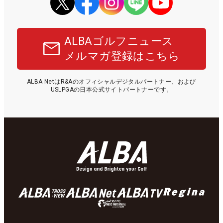
ALBAゴルフニュース
メルマガ登録はこちら
ALBA NetはR&Aのオフィシャルデジタルパートナー、および
USLPGAの日本公式サイトパートナーです。