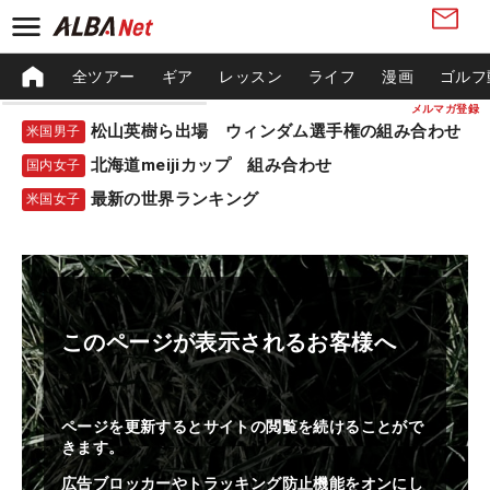
全ツアー
ギア
レッスン
ライフ
漫画
ゴルフ
メルマガ登録
松山英樹ら出場 ウィンダム選手権の組み合わせ
米国男子
北海道meijiカップ 組み合わせ
国内女子
最新の世界ランキング
米国女子
このページが表示されるお客様へ
ページを更新するとサイトの閲覧を続けることがで
きます。
広告ブロッカーやトラッキング防止機能をオンにし