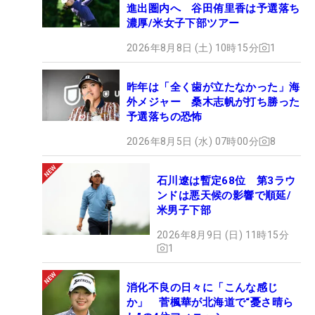
進出圏内へ 谷田侑里香は予選落ち
濃厚/米女子下部ツアー
2026年8月8日 (土) 10時15分
1
昨年は「全く歯が立たなかった」海
外メジャー 桑木志帆が打ち勝った
予選落ちの恐怖
2026年8月5日 (水) 07時00分
8
石川遼は暫定68位 第3ラウ
ンドは悪天候の影響で順延/
米男子下部
2026年8月9日 (日) 11時15分
1
消化不良の日々に「こんな感じ
か」 菅楓華が北海道で“憂さ晴ら