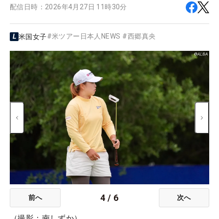
配信日時：
2026年4月27日 11時30分
#
米ツアー日本人NEWS
#
西郷真央
米国女子
4
/
6
前へ
次へ
（撮影：南しずか）