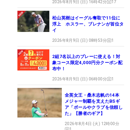
2026年8月9日 (日) 16時42分
17
松山英樹はイーグル奪取で11位に
浮上 ホスラー、ブレナンが首位タ
イ
2026年8月9日 (日) 08時53分
1
2組7名以上のプレーに使える！対
象コース限定4,000円分クーポン配
布中！
2026年8月9日 (日) 06時00分
1
全英女王・桑木志帆の14本
メジャー制覇を支えたBSギ
ア「ボールやクラブを信頼し
た」【勝者のギア】
2026年8月4日 (火) 12時00分
1