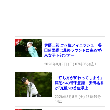
伊藤二花は52位フィニッシュ 谷
田侑里香は最終ラウンドに進めず/
米女子下部ツアー
2026年8月9日 (日) 07時35分
1
「打ち方が変わってしまう」
洋芝への苦手意識 安田祐香
が“克服”の首位浮上
2026年8月8日 (土) 18時49分
20