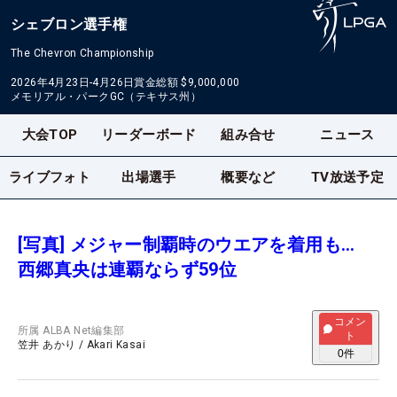
シェブロン選手権
The Chevron Championship
2026年4月23日-4月26日
賞金総額
$9,000,000
メモリアル・パークGC（テキサス州）
大会TOP
リーダーボード
組み合せ
ニュース
ライブフォト
出場選手
概要など
TV放送予定
[写真] メジャー制覇時のウエアを着用も…
西郷真央は連覇ならず59位
コメン
所属
ALBA Net編集部
ト
笠井 あかり
/
Akari Kasai
0
件