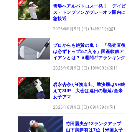
雪辱へアルバトロス一発！ デイビ
ス・トンプソンがプレーオフ圏内に
急接近
2026年8月9日 (日) 14時31分
1
プロからも絶賛の嵐！ 「発売直後
は必ずトップ3に入る」国産軟鉄ア
イアンとは？ #週間ギアランキング
2026年8月9日 (日) 18時00分
11
岩永杏奈が4強進出、準決勝は9H終
えて3UP 大会は連日の順延/全米
女子アマ
2026年8月9日 (日) 09時39分
1
竹田麗央が13ランクアップ
山下美夢有は7位【米国女子