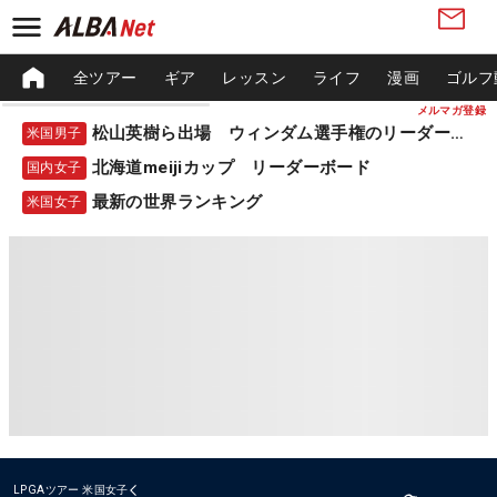
全ツアー
ギア
レッスン
ライフ
漫画
ゴルフ
メルマガ登録
松山英樹ら出場 ウィンダム選手権のリーダーボード
米国男子
北海道meijiカップ リーダーボード
国内女子
最新の世界ランキング
米国女子
LPGAツアー
米国女子