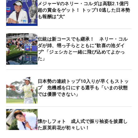
メジャーVのネリー・コルダは高額2.1億円
超の賞金をゲット！ トップ10逃した日本勢
も報酬は“大”
伝統は新コースでも継承！ ネリー・コル
ダが姉、甥っ子らとともに“歓喜の池ダイ
ブ”「ジェシカと一緒に飛び込めてよかっ
た」
日本勢の連続トップ10入りが早くもストッ
プ 危機感を口にする選手も「いまの状態
では優勝できない」
懐かしフォト 成人式で振り袖姿を披露し
た原英莉花が初々しい！