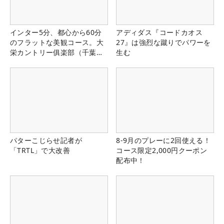
インター5分、都心から60分
アディダス『コードカオス
のフラットな美観コース。大
27』は強烈な蹴りでパワーを
栄カントリー俱楽部（千葉
生む
県）
パターこじらせ記者が
8-9月のプレーに2回使える！
「TRTL」で大改善
コース限定2,000円クーポン
配布中！