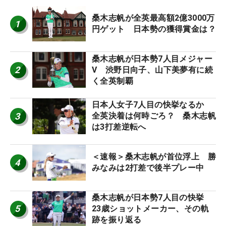
桑木志帆が全英最高額2億3000万
1
円ゲット 日本勢の獲得賞金は？
桑木志帆が日本勢7人目メジャー
2
V 渋野日向子、山下美夢有に続
く全英制覇
日本人女子7人目の快挙なるか
3
全英決着は何時ごろ？ 桑木志帆
は3打差逆転へ
＜速報＞桑木志帆が首位浮上 勝
4
みなみは2打差で後半プレー中
桑木志帆が日本勢7人目の快挙
5
23歳ショットメーカー、その軌
跡を振り返る