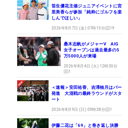
笹生優花主催ジュニアイベントに宮
里美香らが参加「純粋にゴルフを楽
しんでほしい」
2026年8月7日 (金) 07時15分
19
桑木志帆がメジャーV AIG
女子オープンは過去最多の5
万5000人が来場
2026年8月4日 (火) 12時30分
1
＜速報＞安田祐香、吉澤柚月はパー
発進 大混戦の最終ラウンドがスタ
ート
2026年8月9日 (日) 09時28分
1
伊藤二花は「69」と巻き返し決勝