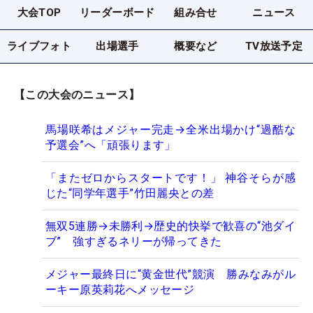
大会TOP
リーダーボード
組み合せ
ニュース
ライブフォト
出場選手
概要など
TV放送予定
【この大会のニュース】
馬場咲希はメジャー完走→全米出場かけ“過酷な
予選会”へ「頑張ります」
「またゼロからスタートです！」 神谷そらが感
じた“同学年選手”竹田麗央との差
無双5連勝→未勝利→歴史的快挙で歓喜の“池ダイ
ブ” 強すぎるネリーが帰ってきた
メジャー最終日に“黄金世代”競演 勝みなみがル
ーキー原英莉花へメッセージ