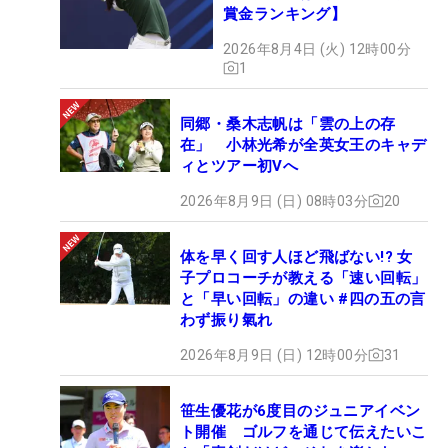
賞金ランキング】
2026年8月4日 (火) 12時00分
1
同郷・桑木志帆は「雲の上の存
在」 小林光希が全英女王のキャデ
ィとツアー初Vへ
2026年8月9日 (日) 08時03分
20
体を早く回す人ほど飛ばない!? 女
子プロコーチが教える「速い回転」
と「早い回転」の違い #四の五の言
わず振り氣れ
2026年8月9日 (日) 12時00分
31
笹生優花が6度目のジュニアイベン
ト開催 ゴルフを通じて伝えたいこ