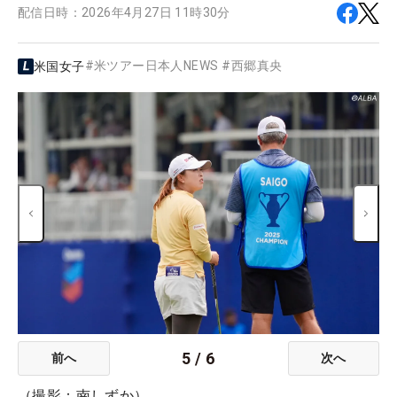
配信日時：
2026年4月27日 11時30分
#
米ツアー日本人NEWS
#
西郷真央
米国女子
5
/
6
前へ
次へ
（撮影：南しずか）