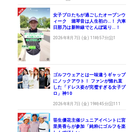
女子プロたちが過ごしたオープンウ
ィーク 堀琴音は人生初の…！ 六車
日那乃は新幹線でとんぼ返り…！
2026年8月7日 (金) 11時57分
1
ゴルフウェアとは一味違うギャップ
にノックアウト！ ファンが惚れ直
した「ドレス姿が完璧すぎる女子プ
ロ」神10
2026年8月7日 (金) 19時45分
111
笹生優花主催ジュニアイベントに宮
里美香らが参加「純粋にゴルフを楽