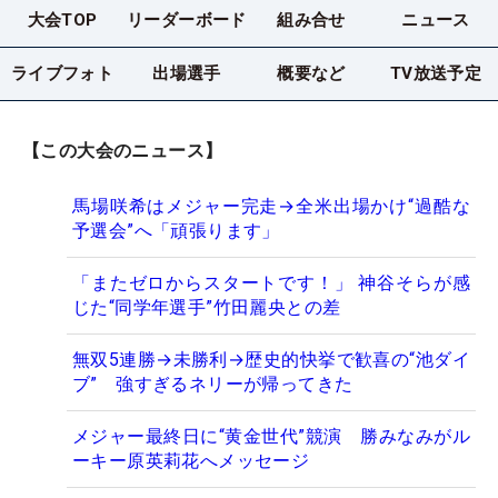
大会TOP
リーダーボード
組み合せ
ニュース
ライブフォト
出場選手
概要など
TV放送予定
【この大会のニュース】
馬場咲希はメジャー完走→全米出場かけ“過酷な
予選会”へ「頑張ります」
「またゼロからスタートです！」 神谷そらが感
じた“同学年選手”竹田麗央との差
無双5連勝→未勝利→歴史的快挙で歓喜の“池ダイ
ブ” 強すぎるネリーが帰ってきた
メジャー最終日に“黄金世代”競演 勝みなみがル
ーキー原英莉花へメッセージ