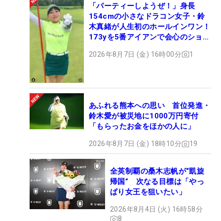
「パーティーしようぜ！」身長
154cmの小さなドラコン女子・鈴
木真緒が人生初のホールインワン！
173yを5番アイアンで会心のショッ
ト
2026年8月7日 (金) 16時00分
1
あふれる熊本への思い 首位発進・
鈴木愛が被災地に1000万円寄付
「もらったお金をほかの人に」
2026年8月7日 (金) 18時10分
19
全英制覇の桑木志帆が“凱旋
帰国” 次なる目標は「やっ
ぱり女王を狙いたい」
2026年8月4日 (火) 16時58分
8