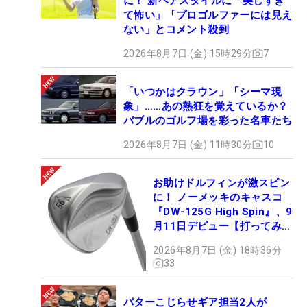
に！ 新ヘアスタイルに「美しすぎ
て怖い」「プロゴルファーには見え
ない」とコメント殺到
2026年8月7日 (金) 15時29分
7
「いつかはクラウン」「シーマ現
象」……あの熱狂を覚えているか？
バブルのゴルフ場を彩った名車たち
2026年8月7日 (金) 11時30分
10
お助けドルフィンが激スピン
に！ ノーメッキのキャスコ
『DW-125G High Spin』、9
月11日デビュー【打ってみ
た】
2026年8月7日 (金) 18時36分
33
パターこじらせギア担当2人が