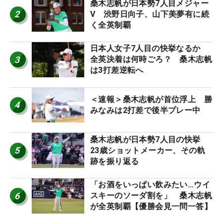
桑木志帆が日本勢7人目メジャー
2
V 渋野日向子、山下美夢有に続
く全英制覇
日本人女子7人目の快挙なるか
3
全英決着は何時ごろ？ 桑木志帆
は3打差逆転へ
＜速報＞桑木志帆が首位浮上 勝
4
みなみは2打差で後半プレー中
桑木志帆が日本勢7人目の快挙
5
23歳ショットメーカー、その軌
跡を振り返る
「お酒をいっぱい飲みたい…ウイ
6
スキーのソーダ割を」 桑木志帆
が全英制覇【優勝会見一問一答】