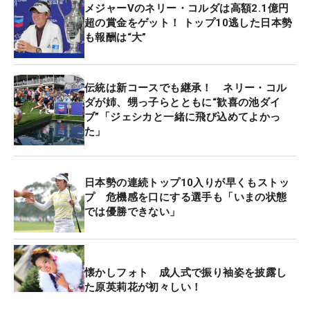
メジャーVのネリー・コルダは高額2.1億円
超の賞金をゲット！ トップ10逃した日本勢
も報酬は“大”
伝統は新コースでも継承！ ネリー・コル
ダが姉、甥っ子らとともに“歓喜の池ダイ
ブ”「ジェシカと一緒に飛び込めてよかっ
た」
日本勢の連続トップ10入りが早くもストッ
プ 危機感を口にする選手も「いまの状態
では優勝できない」
懐かしフォト 成人式で振り袖姿を披露し
た原英莉花が初々しい！