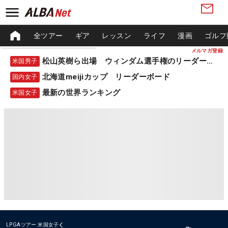
全ツアー
ギア
レッスン
ライフ
漫画
ゴルフ
メルマガ登録
松山英樹ら出場 ウィンダム選手権のリーダーボード
米国男子
北海道meijiカップ リーダーボード
国内女子
最新の世界ランキング
米国女子
LPGAツアー
米国女子