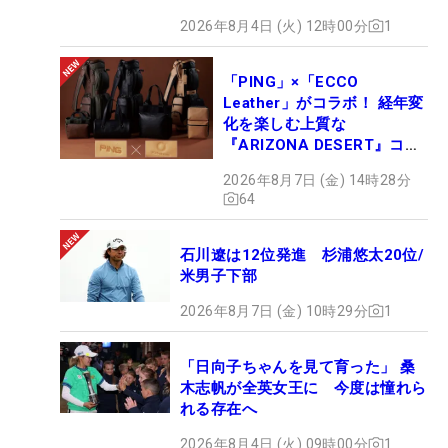
2026年8月4日 (火) 12時00分
1
「PING」×「ECCO
Leather」がコラボ！ 経年変
化を楽しむ上質な
『ARIZONA DESERT』コレ
クション、9月15日限定デビ
2026年8月7日 (金) 14時28分
ュー
64
石川遼は12位発進 杉浦悠太20位/
米男子下部
2026年8月7日 (金) 10時29分
1
「日向子ちゃんを見て育った」 桑
木志帆が全英女王に 今度は憧れら
れる存在へ
2026年8月4日 (火) 09時00分
1