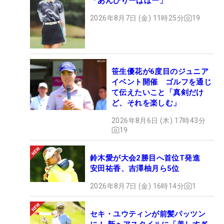
「あんびりーばぼー」
2026年8月7日 (金) 11時25分
19
笹生優花が6度目のジュニア
イベント開催 ゴルフを通じ
て伝えたいこと「真剣だけ
ど、それを楽しむ」
2026年8月6日 (木) 17時43分
19
鈴木愛が大会2勝目へ首位T発進
安田祐香、吉澤柚月ら5位
2026年8月7日 (金) 16時14分
1
セキ・ユウティンが前髪パッツン