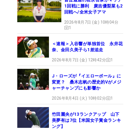
1回戦に勝利 廣吉優梨菜も2
回戦へ/全米女子アマ
2026年8月7日 (金) 10時04分
1
＜速報＞入谷響が単独首位 永井花
奈、金田久美子ら1差追走
2026年8月7日 (金) 12時42分
1
J・ローズが『イエローボール』に
変更？ 桑木志帆の歴史的Vがメジ
ャーチャンプにも影響か
2026年8月4日 (火) 10時02分
1
竹田麗央が13ランクアップ 山下
美夢有は7位【米国女子賞金ランキ
ング】