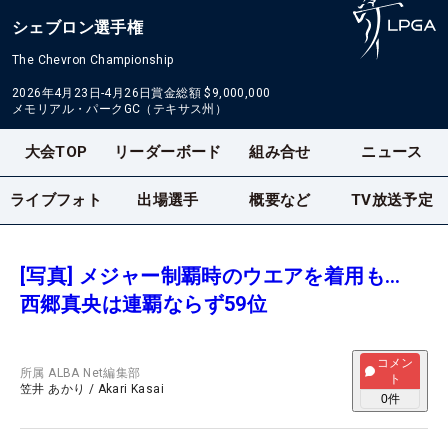
シェブロン選手権
The Chevron Championship
2026年4月23日-4月26日
賞金総額
$9,000,000
メモリアル・パークGC（テキサス州）
大会TOP
リーダーボード
組み合せ
ニュース
ライブフォト
出場選手
概要など
TV放送予定
[写真] メジャー制覇時のウエアを着用も…
西郷真央は連覇ならず59位
コメン
所属
ALBA Net編集部
ト
笠井 あかり
/
Akari Kasai
0
件