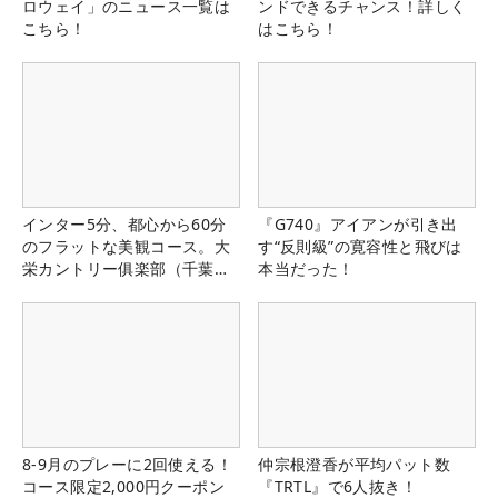
ロウェイ」のニュース一覧は
ンドできるチャンス！詳しく
こちら！
はこちら！
インター5分、都心から60分
『G740』アイアンが引き出
のフラットな美観コース。大
す“反則級”の寛容性と飛びは
栄カントリー俱楽部（千葉
本当だった！
県）
8-9月のプレーに2回使える！
仲宗根澄香が平均パット数
コース限定2,000円クーポン
『TRTL』で6人抜き！