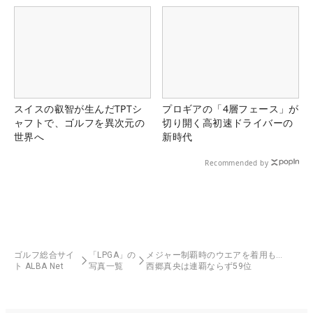
スイスの叡智が生んだTPTシ
プロギアの「4層フェース」が
ャフトで、ゴルフを異次元の
切り開く高初速ドライバーの
世界へ
新時代
Recommended by
ゴルフ総合サイ
「LPGA」の
メジャー制覇時のウエアを着用も…
ト ALBA Net
写真一覧
西郷真央は連覇ならず59位