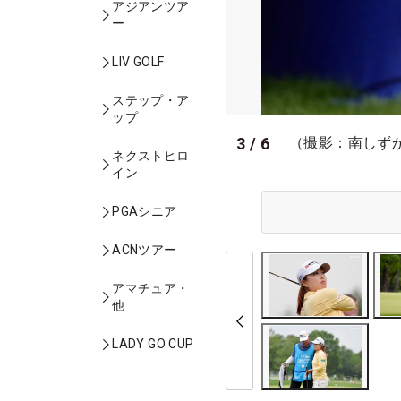
アジアンツア
ー
LIV GOLF
ステップ・ア
ップ
3
/
6
（撮影：南しず
ネクストヒロ
イン
PGAシニア
ACNツアー
アマチュア・
他
LADY GO CUP