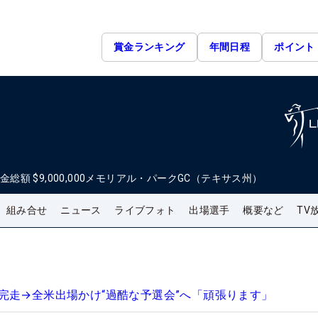
賞金ランキング
年間日程
ポイント
金総額
$9,000,000
メモリアル・パークGC（テキサス州）
組み合せ
ニュース
ライブフォト
出場選手
概要など
TV
完走→全米出場かけ“過酷な予選会”へ「頑張ります」