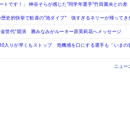
ートです！」 神谷そらが感じた“同学年選手”竹田麗央との差
→歴史的快挙で歓喜の“池ダイブ” 強すぎるネリーが帰ってき
黄金世代”競演 勝みなみがルーキー原英莉花へメッセージ
10入りが早くもストップ 危機感を口にする選手も「いまの
ニュー