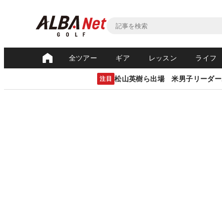
全ツアー
ギア
レッスン
ライフ
松山英樹ら出場 米男子リーダー
注目