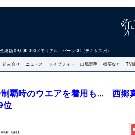
金総額
$9,000,000
メモリアル・パークGC（テキサス州）
組み合せ
ニュース
ライブフォト
出場選手
概要など
TV
ャー制覇時のウエアを着用も… 西郷
9位
/
Akari Kasai