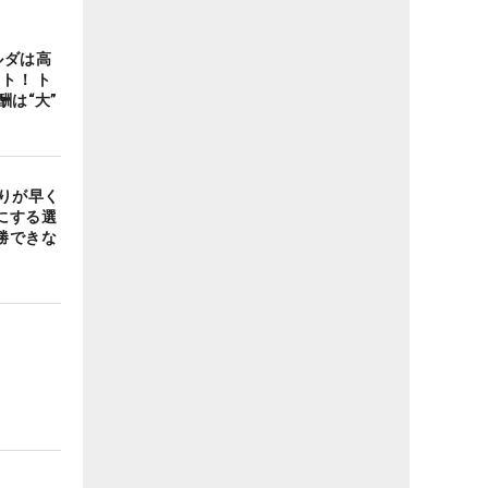
ルダは高
ト！ ト
酬は“大”
りが早く
にする選
勝できな