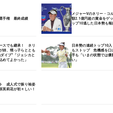
メジャーVのネリー・コ
選手権 最終成績
額2.1億円超の賞金をゲッ
ップ10逃した日本勢も報
ースでも継承！ ネリ
日本勢の連続トップ10入
が姉、甥っ子らととも
もストップ 危機感を口
池ダイブ”「ジェシカと
手も「いまの状態では優
込めてよかった」
い」
ト 成人式で振り袖姿
原英莉花が初々しい！