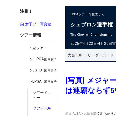
注目！
LPGAツアー
米国女子
シェブロン選手権
女子プロ写真館
ツアー情報
The Chevron Championship
2026年4月23日-4月26日
賞
全ツアー
大会TOP
リーダーボード
JLPGA
国内女子
JGTO
国内男子
[写真] メジ
LPGA
米国女子
は連覇ならず5
ツアーメニ
ュー
ツアーTOP
所属
ALBA Net編集部
笠井 あかり