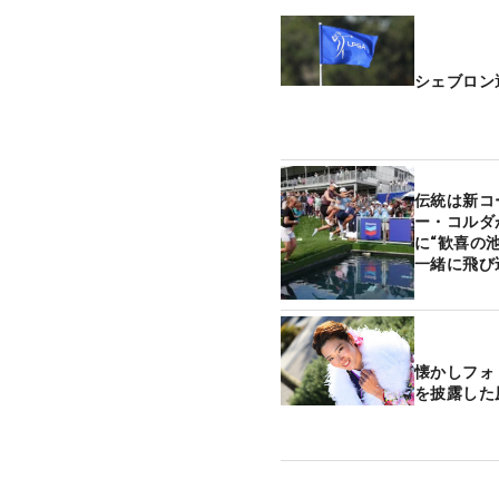
シェブロン
伝統は新コ
ー・コルダ
に“歓喜の
一緒に飛び
懐かしフォ
を披露した