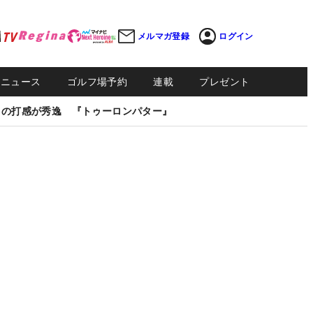
メルマガ登録
ログイン
Sニュース
ゴルフ場予約
連載
プレゼント
しの打感が秀逸 『トゥーロンパター』