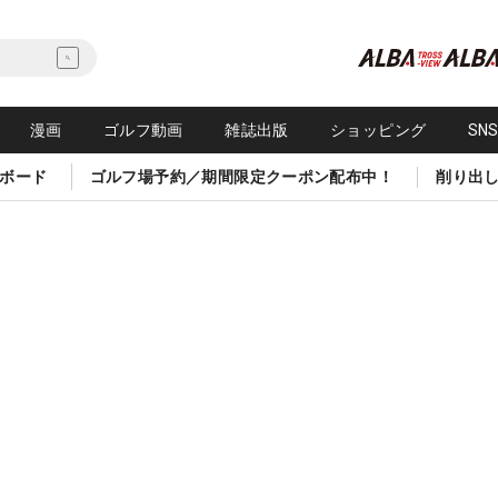
漫画
ゴルフ動画
雑誌出版
ショッピング
SN
ボード
ゴルフ場予約／期間限定クーポン配布中！
削り出