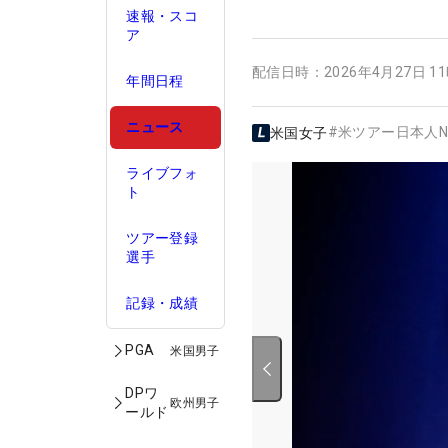
速報・スコ
ア
配信日時：
2026年4月27日 1
年間日程
ニュース
#
米ツアー日本人N
米国女子
ライブフォ
ト
ツアー登録
選手
記録・成績
PGA
米国男子
DPワ
欧州男子
ールド