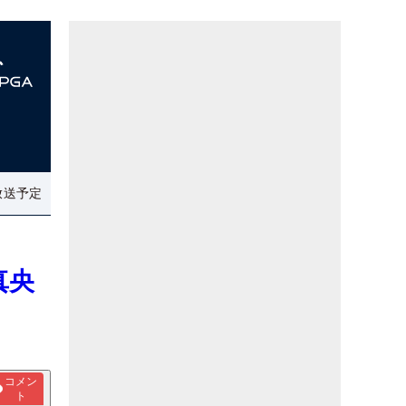
放送予定
真央
コメン
ト