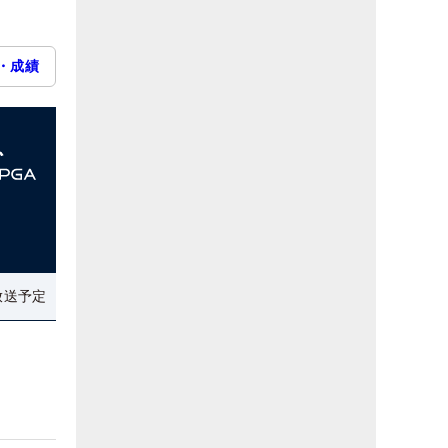
・成績
放送予定