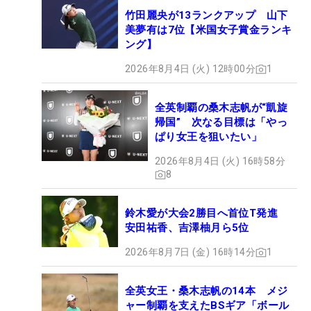
竹田麗央が13ランクアップ 山下
美夢有は7位【米国女子賞金ランキ
ング】
2026年8月4日 (火) 12時00分
1
全英制覇の桑木志帆が“凱旋
帰国” 次なる目標は「やっ
ぱり女王を狙いたい」
2026年8月4日 (火) 16時58分
8
鈴木愛が大会2勝目へ首位T発進
安田祐香、吉澤柚月ら5位
2026年8月7日 (金) 16時14分
1
全英女王・桑木志帆の14本 メジ
ャー制覇を支えたBSギア「ボール