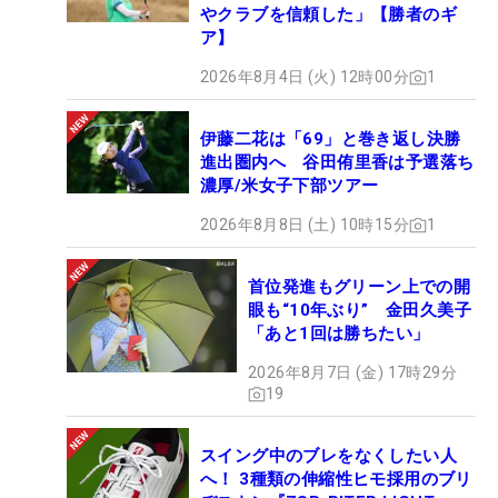
やクラブを信頼した」【勝者のギ
ア】
2026年8月4日 (火) 12時00分
1
伊藤二花は「69」と巻き返し決勝
進出圏内へ 谷田侑里香は予選落ち
濃厚/米女子下部ツアー
2026年8月8日 (土) 10時15分
1
首位発進もグリーン上での開
眼も“10年ぶり” 金田久美子
「あと1回は勝ちたい」
2026年8月7日 (金) 17時29分
19
スイング中のブレをなくしたい人
へ！ 3種類の伸縮性ヒモ採用のブリ