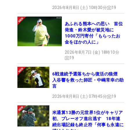
2026年8月8日 (土) 10時30分
19
あふれる熊本への思い 首位
発進・鈴木愛が被災地に
1000万円寄付「もらったお
金をほかの人に」
2026年8月7日 (金) 18時10分
19
6戦連続予選落ちから復活の狼煙
入谷響を救った師匠・中嶋常幸の助
言
2026年8月8日 (土) 07時45分
19
米通算13勝の元世界1位がキャリア
初、プレーオフ進出逃す 18年連
続出場記録も終止符「何事も永遠に