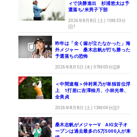
ィで決勝進出 杉浦悠太は予
選落ち/米男子下部
2026年8月8日 (土) 10時33分
1
昨年は「全く歯が立たなかった」海
外メジャー 桑木志帆が打ち勝った
予選落ちの恐怖
2026年8月5日 (水) 07時00分
8
＜中間速報＞仲村果乃が単独首位浮
上 1打差に吉澤柚月、小林光希、
全美貞
2026年8月8日 (土) 13時04分
1
桑木志帆がメジャーV AIG女子オ
ープンは過去最多の5万5000人が来