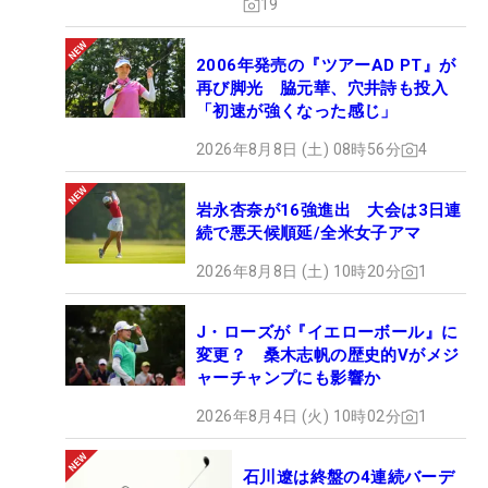
19
ーズカップ」で4日間60台をマークし、4位タイの
上々デビュー。その後も5度のトップ10入りを記録
2006年発売の『ツアーAD PT』が
するなど、初優勝は時間の問題とみられていた。
再び脚光 脇元華、穴井詩も投入
「初速が強くなった感じ」
そして迎えた全英で、ついに初のトロフィーを掲げ
2026年8月8日 (土) 08時56分
4
た。樋口久子、渋野日向子、笹生優花、古江彩佳、
西郷真央に続く日本勢6人目の快挙。小さな巨人
岩永杏奈が16強進出 大会は3日連
が、米ツアーの歴史にしっかりとその名を刻んだ。
続で悪天候順延/全米女子アマ
2026年8月8日 (土) 10時20分
1
J・ローズが『イエローボール』に
変更？ 桑木志帆の歴史的Vがメジ
ャーチャンプにも影響か
2026年8月4日 (火) 10時02分
1
石川遼は終盤の4連続バーデ