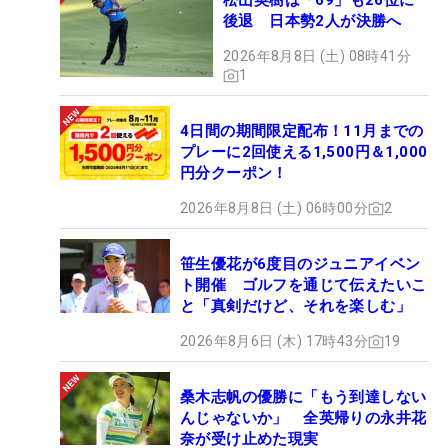
松山英樹は「69」も26位に
後退 日本勢2人が決勝へ
2026年8月8日 (土) 08時41分
1
4日間の期間限定配布！11月までの
プレーに2回使える1,500円＆1,000
円分クーポン！
2026年8月8日 (土) 06時00分
2
笹生優花が6度目のジュニアイベン
ト開催 ゴルフを通じて伝えたいこ
と「真剣だけど、それを楽しむ」
2026年8月6日 (木) 17時43分
19
桑木志帆の優勝に「もう到達しない
んじゃないか」 全英帰りの永井花
奈が受け止めた現実