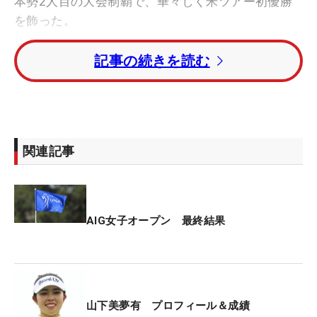
本勢2人目の大会制覇で、華々しく米ツアー初優勝
を飾った。
記事の続きを読む
山下は2001年8月2日生まれ。前日に24歳の誕生日
を迎えたばかりだった。類いまれなるショット力を
武器に、2019年のプロ入りから日本ツアー通算13
勝をマーク。2022年からは2季連続で年間女王に輝
いた。そんな山下が、全英制覇に至るまでの軌跡を
関連記事
振り返る。
■2020-21年
AIG女子オープン 最終結果
コロナ禍によって統合されたシーズン。山下はスー
パールーキーとして早くも存在感を発揮した。ツア
ーデビューから3試合連続で予選落ちを喫したもの
の、2020年「スタンレーレディス」で初のトップ
山下美夢有 プロフィール＆成績
10入り（5位）。以降は予選落ちを大幅に減らし、