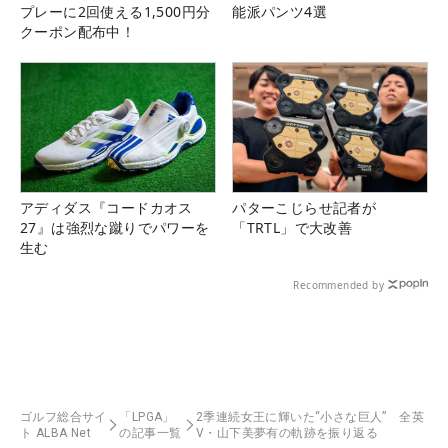
プレーに2回使える1,500円分
能派パンツ4選
クーポン配布中！
アディダス『コードカオス
パターこじらせ記者が
27』は強烈な蹴りでパワーを
「TRTL」で大改善
生む
Recommended by
ゴルフ総合サイ
「LPGA」
2季連続女王に輝いた“小さな巨人” 全英
ト ALBA Net
の記事一覧
V・山下美夢有の軌跡を振り返る