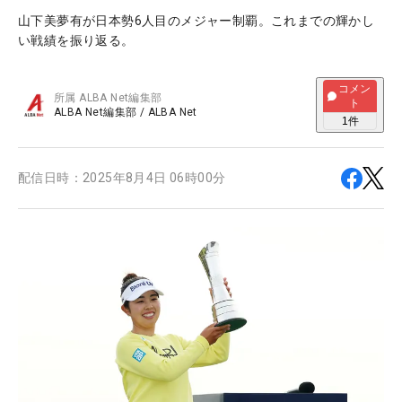
山下美夢有が日本勢6人目のメジャー制覇。これまでの輝かし
い戦績を振り返る。
コメン
所属
ALBA Net編集部
ト
ALBA Net編集部
/
ALBA Net
1
件
配信日時：
2025年8月4日 06時00分