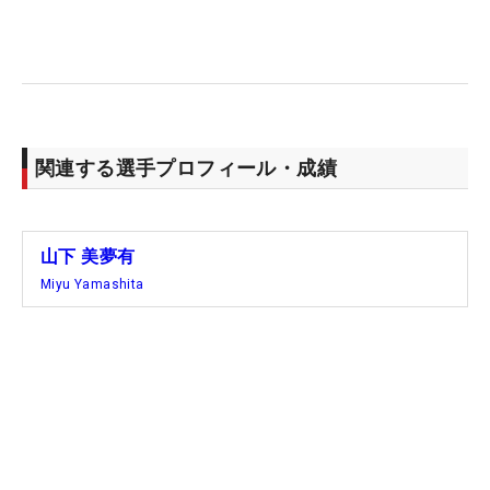
クし、初の年間女王に輝いた。
■2023年
この年はまさに“絶対女王”としての地位を築いたシ
ーズンとなった。「富士フイルム・スタジオアリス
関連する選手プロフィール・成績
女子オープン」で初勝利を挙げると、5月には2週連
続優勝を達成。最終戦のリコーカップを連覇で締め
くくり、通算5勝を積み上げた。
山下 美夢有
Miyu Yamashita
出場32試合中、1試合の棄権を除き予選落ちはゼロ
という驚異的な安定感を誇った。2季連続の年間女
王を戴冠。そして、ツアー史上初の2年連続賞金2億
円超えという記録を打ち立て、最強プレーヤーとし
て日本ツアーに君臨した。
■2024年