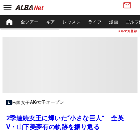
全ツアー
ギア
レッスン
ライフ
漫画
ゴルフ
メルマガ登録
AIG女子オープン
米国女子
2季連続女王に輝いた“小さな巨人” 全英
V・山下美夢有の軌跡を振り返る