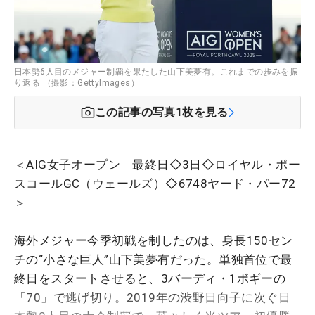
日本勢6人目のメジャー制覇を果たした山下美夢有。これまでの歩みを振
り返る （撮影：GettyImages）
この記事の写真
1
枚を見る
＜AIG女子オープン 最終日◇3日◇ロイヤル・ポー
スコールGC（ウェールズ）◇6748ヤード・パー72
＞
海外メジャー今季初戦を制したのは、身長150セン
チの“小さな巨人”山下美夢有だった。単独首位で最
終日をスタートさせると、3バーディ・1ボギーの
「70」で逃げ切り。2019年の渋野日向子に次ぐ日