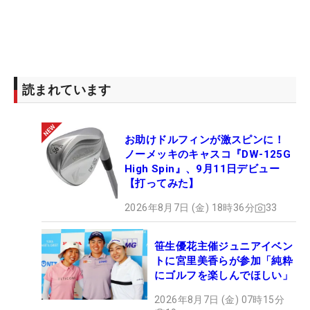
シーズン前半は、優勝が遠くフラストレーションの
残る展開が続いた。9月までにトップ5入り12回と安
定した成績を残しながらも、2位が7回と惜敗が続い
た。
読まれています
10月の「富士通レディース」でようやくシーズン初
お助けドルフィンが激スピンに！
勝利。「大王製紙エリエールレディス」で2勝目を
ノーメッキのキャスコ『DW-125G
挙げた。年間女王の座こそ竹田麗央に譲ったもの
High Spin』、9月11日デビュー
の、平均ストローク『69.1478』で1位を記録。どの
【打ってみた】
コースでも力を発揮する実力を証明した。12月には
2026年8月7日 (金) 18時36分
33
米国女子ツアーの最終予選会に参加。見事トップ合
格を果たし、主戦場を米国に移した。
笹生優花主催ジュニアイベン
トに宮里美香らが参加「純粋
■2025年
にゴルフを楽しんでほしい」
2026年8月7日 (金) 07時15分
米ツアー初戦から存在感を発揮した。「ファウンダ