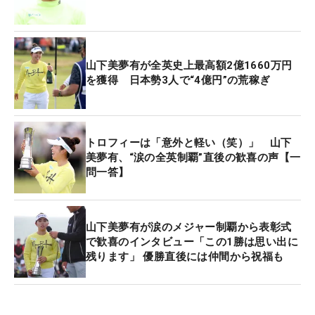
2021年「KKT杯バンテリンレディス」で初優勝を手
にした。
山下美夢有が全英史上最高額2億1660万円
ルーキーながらメルセデス・ランキング12位でシー
を獲得 日本勢3人で“4億円”の荒稼ぎ
ドを獲得。トップ10入りはツアー7位の16回を数
え、パーセーブ率87.8553％で5位、リカバリー率
70.0127％で1位と、すでに高い安定感を見せてい
トロフィーは「意外と軽い（笑）」 山下
た。
美夢有、“涙の全英制覇”直後の歓喜の声【一
問一答】
■2022年
この年、山下は一気にスターダムを駆け上がった。
山下美夢有が涙のメジャー制覇から表彰式
「ワールドレディスサロンパスカップ」で2勝目を
で歓喜のインタビュー「この1勝は思い出に
残ります」 優勝直後には仲間から祝福も
挙げると、「サントリーレディス」（優勝）から13
試合連続トップ10入りを記録。最終戦「JLPGAツア
ー選手権リコーカップ」を含むシーズン5勝をマー