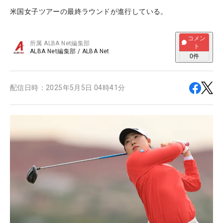
米国女子ツアーの最終ラウンドが進行している。
コメン
所属
ALBA Net編集部
ト
ALBA Net編集部
/
ALBA Net
0
件
配信日時：
2025年5月5日 04時41分