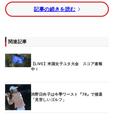
ギーを喫したが、12番から3連続バーディで再浮
記事の続きを読む
上。上位勢も伸ばしたため、現時点で首位と7打差
がついているが、3日連続の60台と堂々のスコアで
新規大会を終えた。
大会を放送するWOWOWのインタビューでは、「前
関連記事
半からバーディが取れましたが、もう少し伸ばした
かった。（後半で）3連続が取れて良かったんです
けど、終盤でも伸ばしたかったです」と悔しさをの
【LIVE】米国女子ユタ大会 スコア速報
ぞかせた。
中！
それでも「最初の方は強い風や雨も降っていて難し
かったんですけど、その中でもうまくプレーでき
た。自信になった部分や課題も見つかりました。来
渋野日向子は今季ワースト『78』で後退
週も自分のプレーができるように頑張ります」と、
「見苦しいゴルフ」
今季2勝目へ視線を向けた。