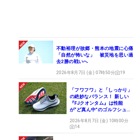
不動裕理が故郷・熊本の地震に心痛
「自然が怖いな」 被災地を思い過
去2勝の戦いへ
2026年8月7日 (金) 07時50分
19
「フワフワ」と「しっかり」
の絶妙なバランス！ 新しい
『FJクオンタム』は性能
が“ど真ん中”のゴルフシュー
ズだった
2026年8月7日 (金) 10時00分
14