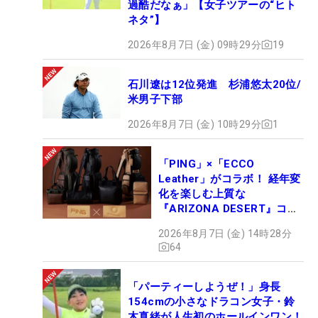
過酷だなぁ」【女子ツアーの“ヒト
ネタ”】
2026年8月7日 (金) 09時29分
19
石川遼は12位発進 杉浦悠太20位/
米男子下部
2026年8月7日 (金) 10時29分
1
「PING」×「ECCO
Leather」がコラボ！ 経年変
化を楽しむ上質な
『ARIZONA DESERT』コレ
クション、9月15日限定デビ
2026年8月7日 (金) 14時28分
ュー
64
「パーティーしようぜ！」身長
154cmの小さなドラコン女子・鈴
木真緒が人生初のホールインワン！