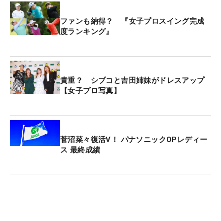
山下美夢有はトータル12アンダー・21位タイ。先週
ファンも納得？ 『女子プロスイング完成
に海外メジャーを制した西郷真央はトータル10アン
度ランキング』
ダー・31位タイでホールアウトしている。
勝みなみはトータル7アンダー・45位タイ。古江彩
佳はトータル6アンダー・48位タイ、馬場咲希はト
貴重？ シブコと吉田姉妹がドレスアップ
【女子プロ写真】
ータル4アンダー・55位タイで4日間を終えた。
渋野日向子はトータル3アンダー・59位タイで後半
をプレーしている。
菅沼菜々復活V！ パナソニックOPレディー
ス 最終成績
トータル25アンダー・単独首位にユ・ヘラン（韓
国）。5打差2位にエスター・ヘンセライト（ドイ
ツ）が続いている。