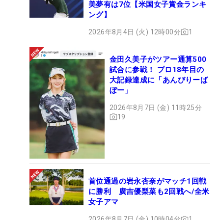
美夢有は7位【米国女子賞金ランキ
ング】
2026年8月4日 (火) 12時00分
1
金田久美子がツアー通算500
試合に参戦！ プロ18年目の
大記録達成に「あんびりーば
ぼー」
2026年8月7日 (金) 11時25分
19
首位通過の岩永杏奈がマッチ1回戦
に勝利 廣吉優梨菜も2回戦へ/全米
女子アマ
2026年8月7日 (金) 10時04分
1