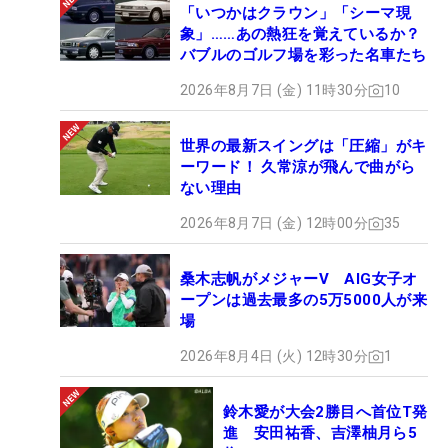
「いつかはクラウン」「シーマ現
象」……あの熱狂を覚えているか？
バブルのゴルフ場を彩った名車たち
2026年8月7日 (金) 11時30分
10
世界の最新スイングは「圧縮」がキ
ーワード！ 久常涼が飛んで曲がら
ない理由
2026年8月7日 (金) 12時00分
35
桑木志帆がメジャーV AIG女子オ
ープンは過去最多の5万5000人が来
場
2026年8月4日 (火) 12時30分
1
鈴木愛が大会2勝目へ首位T発
進 安田祐香、吉澤柚月ら5