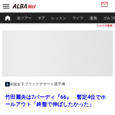
全ツアー
ギア
レッスン
ライフ
漫画
ゴルフ
メルマガ登録
ブラックデザート選手権
米国女子
竹田麗央は7バーディ『66』 暫定4位でホ
ールアウト「終盤で伸ばしたかった」