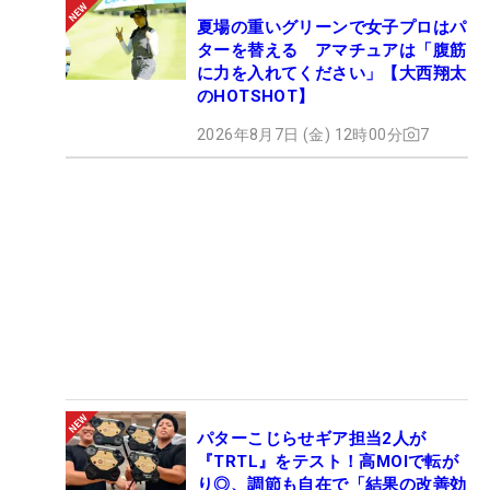
夏場の重いグリーンで女子プロはパ
ターを替える アマチュアは「腹筋
に力を入れてください」【大西翔太
のHOTSHOT】
2026年8月7日 (金) 12時00分
7
パターこじらせギア担当2人が
『TRTL』をテスト！高MOIで転が
り◎、調節も自在で「結果の改善効