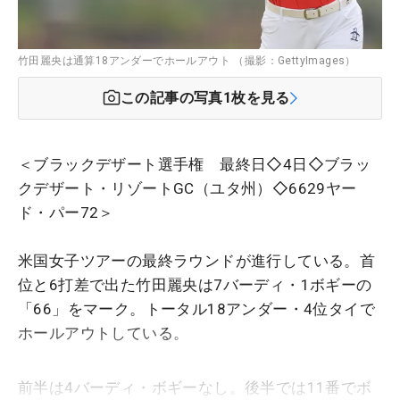
竹田麗央は通算18アンダーでホールアウト （撮影：GettyImages）
この記事の写真
1
枚を見る
＜ブラックデザート選手権 最終日◇4日◇ブラッ
クデザート・リゾートGC（ユタ州）◇6629ヤー
ド・パー72＞
米国女子ツアーの最終ラウンドが進行している。首
位と6打差で出た竹田麗央は7バーディ・1ボギーの
「66」をマーク。トータル18アンダー・4位タイで
ホールアウトしている。
前半は4バーディ・ボギーなし。後半では11番でボ