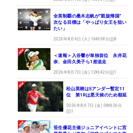
全英制覇の桑木志帆が“凱旋帰国”
次なる目標は「やっぱり女王を狙い
たい」
2026年8月4日 (火) 16時58分
8
＜速報＞入谷響が単独首位 永井花
奈、金田久美子ら1差追走
2026年8月7日 (金) 12時42分
1
松山英樹は5アンダー暫定11
位 第1Rは悪天候のため順延
2026年8月7日 (金) 08時26分
1
笹生優花主催ジュニアイベントに宮