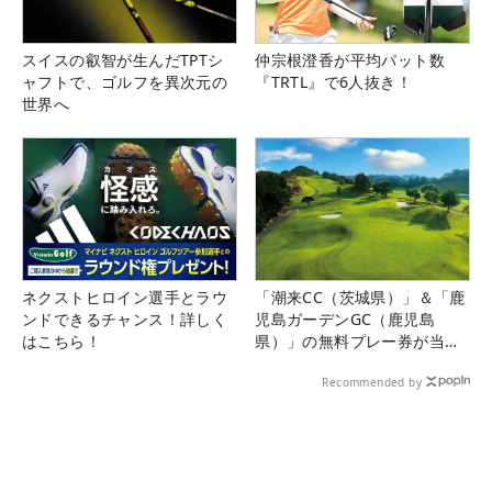
スイスの叡智が生んだTPTシ
仲宗根澄香が平均パット数
ャフトで、ゴルフを異次元の
『TRTL』で6人抜き！
世界へ
ネクストヒロイン選手とラウ
「潮来CC（茨城県）」＆「鹿
ンドできるチャンス！詳しく
児島ガーデンGC（鹿児島
はこちら！
県）」の無料プレー券が当た
る！！
Recommended by