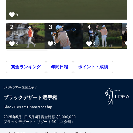
6
2
3
4
5
3
3
3
賞金ランキング
年間日程
ポイント・成績
LPGAツアー
米国女子
ブラックデザート選手権
Black Desert Championship
2025年5月1日-5月4日
賞金総額
$3,000,000
ブラックデザート・リゾートGC（ユタ州）