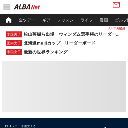
全ツアー
ギア
レッスン
ライフ
漫画
ゴルフ
メルマガ登録
松山英樹ら出場 ウィンダム選手権のリーダーボード
米国男子
北海道meijiカップ リーダーボード
国内女子
最新の世界ランキング
米国女子
LPGAツアー
米国女子