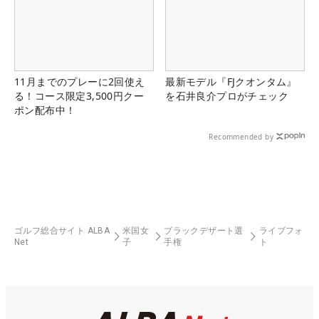
11月までのプレーに2回使え
最新モデル『FJクオンタム』
る！コース限定3,500円クー
を石井良介プロがチェック
ポン配布中！
Recommended by
ゴルフ総合サイト ALBA
米国女
ブラックデザート選
ライブフォ
Net
子
手権
ト