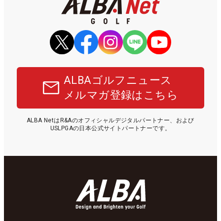
ALBAゴルフニュース
メルマガ登録はこちら
ALBA NetはR&Aのオフィシャルデジタルパートナー、および
USLPGAの日本公式サイトパートナーです。