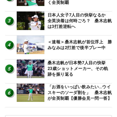
く全英制覇
日本人女子7人目の快挙なるか
3
全英決着は何時ごろ？ 桑木志帆
は3打差逆転へ
＜速報＞桑木志帆が首位浮上 勝
4
みなみは2打差で後半プレー中
桑木志帆が日本勢7人目の快挙
5
23歳ショットメーカー、その軌
跡を振り返る
「お酒をいっぱい飲みたい…ウイ
6
スキーのソーダ割を」 桑木志帆
が全英制覇【優勝会見一問一答】