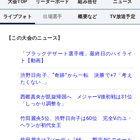
大会TOP
リーダーボード
組み合せ
ニュース
ライブフォト
出場選手
概要など
TV放送予定
【この大会のニュース】
「ブラックデザート選手権」最終日のハイライ
ト【動画】
渋野日向子、“奇跡”から一転 決勝で+7「考え
たくない…」
西郷真央が凱旋帰国へ メジャーV後初戦は31位
「しっかり調整を」
竹田麗央5位、渋野日向子は60位 完全Vのユ・
ヘランが初代女王
竹田麗央は7バーディ『66』 暫定4位でホール