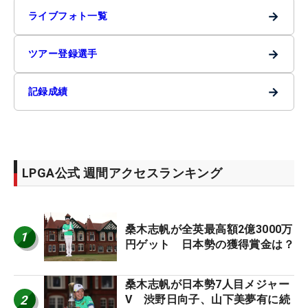
→
ライブフォト一覧
→
ツアー登録選手
→
記録成績
LPGA公式 週間アクセスランキング
桑木志帆が全英最高額2億3000万
1
円ゲット 日本勢の獲得賞金は？
桑木志帆が日本勢7人目メジャー
2
V 渋野日向子、山下美夢有に続