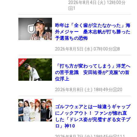
2026年8月4日 (火) 12時00分
1
昨年は「全く歯が立たなかった」海
外メジャー 桑木志帆が打ち勝った
予選落ちの恐怖
2026年8月5日 (水) 07時00分
8
「打ち方が変わってしまう」洋芝へ
の苦手意識 安田祐香が“克服”の首
位浮上
2026年8月8日 (土) 18時49分
20
ゴルフウェアとは一味違うギャップ
にノックアウト！ ファンが惚れ直
した「ドレス姿が完璧すぎる女子プ
ロ」神10
2026年8月7日 (金) 19時45分
111