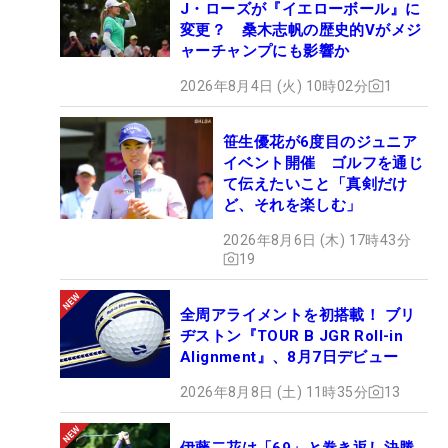
J・ローズが『イエローボール』に
変更？ 桑木志帆の歴史的Vがメジ
ャーチャンプにも影響か
2026年8月4日 (火) 10時02分
1
笹生優花が6度目のジュニア
イベント開催 ゴルフを通じ
て伝えたいこと「真剣だけ
ど、それを楽しむ」
2026年8月6日 (木) 17時43分
19
全周アライメントを初搭載！ ブリ
ヂストン『TOUR B JGR Roll-in
Alignment』、8月7日デビュー
2026年8月8日 (土) 11時35分
13
伊藤二花は「69」と巻き返し決勝