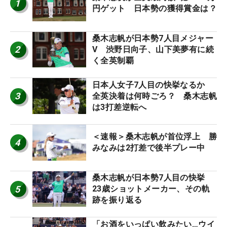
1
円ゲット 日本勢の獲得賞金は？
桑木志帆が日本勢7人目メジャー
2
V 渋野日向子、山下美夢有に続
く全英制覇
日本人女子7人目の快挙なるか
3
全英決着は何時ごろ？ 桑木志帆
は3打差逆転へ
＜速報＞桑木志帆が首位浮上 勝
4
みなみは2打差で後半プレー中
桑木志帆が日本勢7人目の快挙
5
23歳ショットメーカー、その軌
跡を振り返る
「お酒をいっぱい飲みたい…ウイ