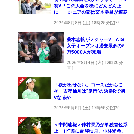
初V「この大会を機にどんどん上
に」 シニアの部は宮本勝昌が連覇
2026年8月8日 (土) 18時25分
72
桑木志帆がメジャーV AIG
女子オープンは過去最多の5
万5000人が来場
2026年8月4日 (火) 12時30分
1
「欲が出せない」コースだからこ
そ 吉澤柚月は“鬼門”の決勝Rで初
Vなるか
2026年8月8日 (土) 17時58分
20
＜中間速報＞仲村果乃が単独首位浮
上 1打差に吉澤柚月、小林光希、