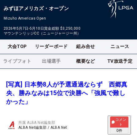
みずほアメリカズ・オープン
Mizuho Americas Open
2026年5月7日-5月10日
賞金総額
$3,250,000
マウンテンリッジCC（ニュージャージー州）
大会TOP
リーダーボード
組み合せ
ニュース
ライブフォト
出場選手
概要など
TV放送予定
[写真] 日本勢8人が予選通過ならず 西郷真
央、勝みなみは15位で決勝へ「強風で難し
かった」
コメン
所属
ALBA Net編集部
ト
ALBA Net編集部
/
ALBA Net
0
件