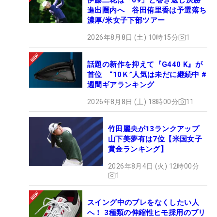
進出圏内へ 谷田侑里香は予選落ち
濃厚/米女子下部ツアー
2026年8月8日 (土) 10時15分
1
話題の新作を抑えて『G440 K』が
首位 “10Ｋ”人気は未だに継続中 #
週間ギアランキング
2026年8月8日 (土) 18時00分
11
竹田麗央が13ランクアップ
山下美夢有は7位【米国女子
賞金ランキング】
2026年8月4日 (火) 12時00分
1
スイング中のブレをなくしたい人
へ！ 3種類の伸縮性ヒモ採用のブリ