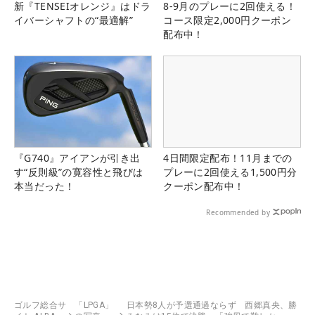
新『TENSEIオレンジ』はドラ
8-9月のプレーに2回使える！
イバーシャフトの“最適解”
コース限定2,000円クーポン
配布中！
『G740』アイアンが引き出
4日間限定配布！11月までの
す“反則級”の寛容性と飛びは
プレーに2回使える1,500円分
本当だった！
クーポン配布中！
Recommended by
ゴルフ総合サ
「LPGA」
日本勢8人が予選通過ならず 西郷真央、勝