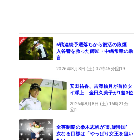
6戦連続予選落ちから復活の狼煙
入谷響を救った師匠・中嶋常幸の助
言
2026年8月8日 (土) 07時45分
19
安田祐香、吉澤柚月が首位タ
イ浮上 金田久美子が1差3位
2026年8月8日 (土) 16時21分
1
全英制覇の桑木志帆が“凱旋帰国”
次なる目標は「やっぱり女王を狙い