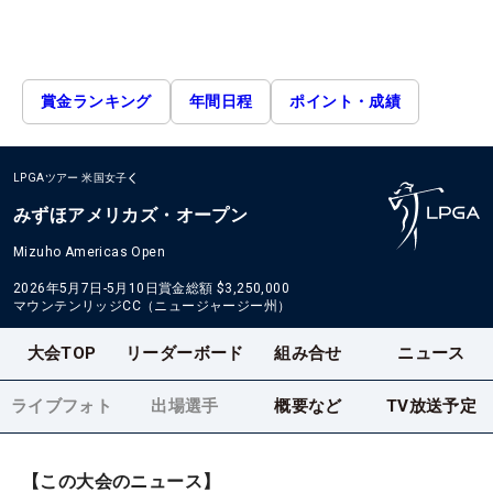
賞金ランキング
年間日程
ポイント・成績
LPGAツアー
米国女子
みずほアメリカズ・オープン
Mizuho Americas Open
2026年5月7日-5月10日
賞金総額
$3,250,000
マウンテンリッジCC（ニュージャージー州）
大会TOP
リーダーボード
組み合せ
ニュース
ライブフォト
出場選手
概要など
TV放送予定
【この大会のニュース】