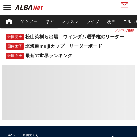
全ツアー
ギア
レッスン
ライフ
漫画
ゴルフ
メルマガ登録
松山英樹ら出場 ウィンダム選手権のリーダーボード
米国男子
北海道meijiカップ リーダーボード
国内女子
最新の世界ランキング
米国女子
LPGAツアー
米国女子