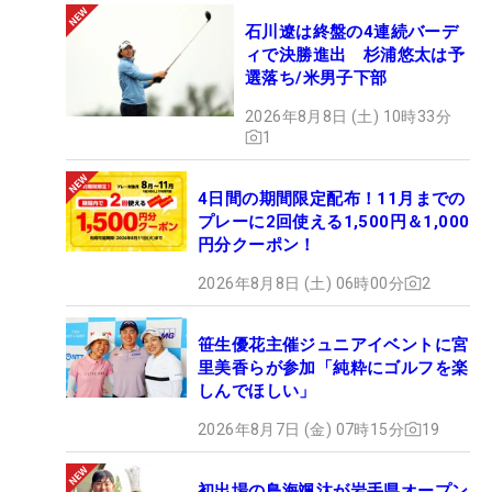
石川遼は終盤の4連続バーデ
ィで決勝進出 杉浦悠太は予
選落ち/米男子下部
2026年8月8日 (土) 10時33分
1
4日間の期間限定配布！11月までの
プレーに2回使える1,500円＆1,000
円分クーポン！
2026年8月8日 (土) 06時00分
2
笹生優花主催ジュニアイベントに宮
里美香らが参加「純粋にゴルフを楽
しんでほしい」
2026年8月7日 (金) 07時15分
19
初出場の鳥海颯汰が岩手県オープン