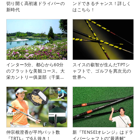
切り開く高初速ドライバーの
ンドできるチャンス！詳しく
新時代
はこちら！
インター5分、都心から60分
スイスの叡智が生んだTPTシ
のフラットな美観コース。大
ャフトで、ゴルフを異次元の
栄カントリー俱楽部（千葉
世界へ
県）
仲宗根澄香が平均パット数
新『TENSEIオレンジ』はドラ
『TRTL』で6人抜き！
イバーシャフトの“最適解”