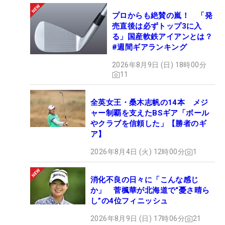
プロからも絶賛の嵐！ 「発
売直後は必ずトップ3に入
る」国産軟鉄アイアンとは？
#週間ギアランキング
2026年8月9日 (日) 18時00分
11
全英女王・桑木志帆の14本 メジ
ャー制覇を支えたBSギア「ボール
やクラブを信頼した」【勝者のギ
ア】
2026年8月4日 (火) 12時00分
1
消化不良の日々に「こんな感じ
か」 菅楓華が北海道で“憂さ晴ら
し”の4位フィニッシュ
2026年8月9日 (日) 17時06分
21