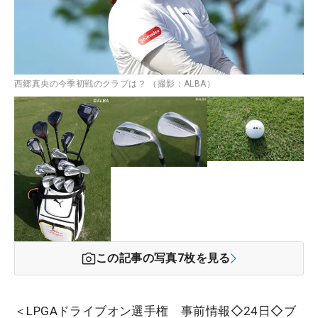
西郷真央の今季初戦のクラブは？ （撮影：ALBA）
この記事の写真
7
枚を見る
＜LPGAドライブオン選手権 事前情報◇24日◇ブ