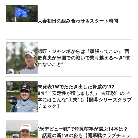
も含めて、より良いクラブセッティングにしていき
たい。試合を重ねながら調整したいですね」と、こ
こからガラリと変化する…ということも十分に考え
大会初日の組み合わせ＆スタート時間
られる。
そのなかで、初戦を迎えるにあたり「迷っていま
師匠・ジャンボからは『頑張ってこい』 西
す」と話していたのがウェッジだ。ともにタイトリ
郷真央が米国での戦いで乗り越えるべき“慣
ストの『ボーケイ SM9ウェッジ』と『ボーケイデザ
れないこと”
イン フォージド・ウェッジ』の2本を練習ラウンド
に持ち込み、ジャッジした。
未発表1Wでたたき出した脅威の“92.
8％”「安定性が増しました」 古江彩佳の14
「アプローチの時は、芝の抜け感やクラブの滑り方
本にはこんな“工夫”も【開幕シリーズクラブ
を一番に考えています。去年も2～3本の選択肢があ
チェック】
るなかで選んでいたので、今年も会場に来てから決
めようと思いました」
“米デビュー戦”で稲見萌寧が選ぶ14本は？
今週のブレーデントンCCはバミューダ芝。その芝に
話題の新1Wの姿も【開幕戦クラブチェッ