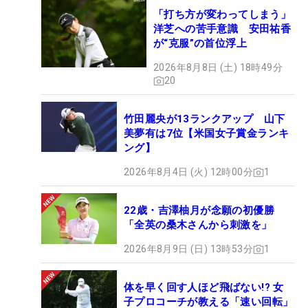
「打ち方が変わってしまう」
洋芝への苦手意識 安田祐香
が“克服”の首位浮上
2026年8月8日 (土) 18時49分
20
竹田麗央が13ランクアップ 山下
美夢有は7位【米国女子賞金ランキ
ング】
2026年8月4日 (火) 12時00分
1
22歳・吉澤柚月が念願の初優勝
「全英の桑木さんから刺激を」
2026年8月9日 (日) 13時53分
1
体を早く回す人ほど飛ばない!? 女
子プロコーチが教える「速い回転」