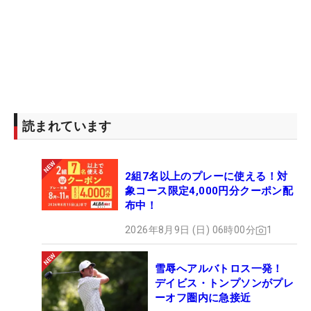
ジ
（NSプロ 950GH S）
PT：オデッセイ ホワイト・ホット OG ROSSIE
BALL：ブリヂストン ツアーB XS
※58度はタイトリストのボーケイデザイン フォージ
ド・ウェッジの場合もある
読まれています
2組7名以上のプレーに使える！対
象コース限定4,000円分クーポン配
布中！
2026年8月9日 (日) 06時00分
1
雪辱へアルバトロス一発！
デイビス・トンプソンがプレ
ーオフ圏内に急接近