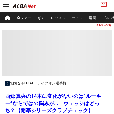
全ツアー
ギア
レッスン
ライフ
漫画
ゴルフ
メルマガ登録
LPGAドライブオン選手権
米国女子
西郷真央の14本に変化がないのは“ルーキ
ー”ならではの悩みが… ウェッジはどっ
ち？【開幕シリーズクラブチェック】