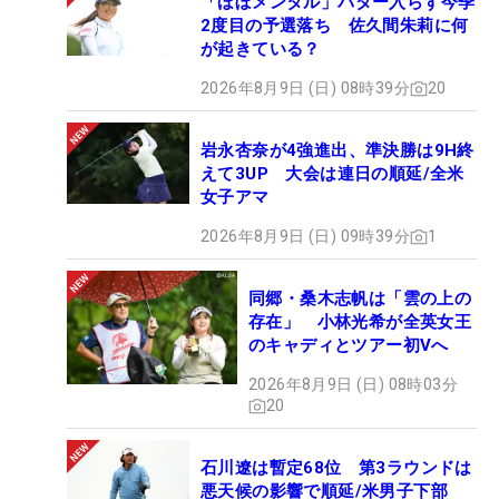
「ほぼメンタル」パター入らず今季
2度目の予選落ち 佐久間朱莉に何
が起きている？
2026年8月9日 (日) 08時39分
20
岩永杏奈が4強進出、準決勝は9H終
えて3UP 大会は連日の順延/全米
女子アマ
2026年8月9日 (日) 09時39分
1
同郷・桑木志帆は「雲の上の
存在」 小林光希が全英女王
のキャディとツアー初Vへ
2026年8月9日 (日) 08時03分
20
石川遼は暫定68位 第3ラウンドは
悪天候の影響で順延/米男子下部