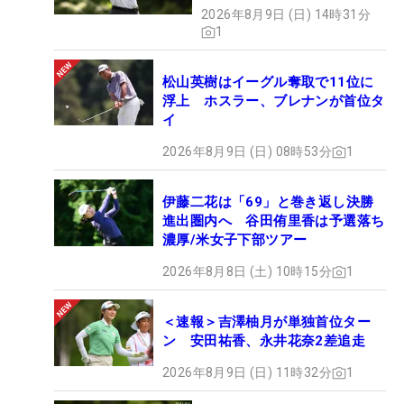
2026年8月9日 (日) 14時31分
1
松山英樹はイーグル奪取で11位に
浮上 ホスラー、ブレナンが首位タ
イ
2026年8月9日 (日) 08時53分
1
伊藤二花は「69」と巻き返し決勝
進出圏内へ 谷田侑里香は予選落ち
濃厚/米女子下部ツアー
2026年8月8日 (土) 10時15分
1
＜速報＞吉澤柚月が単独首位ター
ン 安田祐香、永井花奈2差追走
2026年8月9日 (日) 11時32分
1