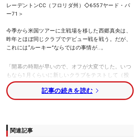
レーデントンCC（フロリダ州）◇6557ヤード・パ
ー71＞
今季から米国ツアーに主戦場を移した西郷真央は、
昨年とほぼ同じクラブでデビュー戦を戦う。だが、
これには“ルーキー”ならではの事情が…。
「開幕の時期が早いので、オフが大変でした。いつ
もなら1月くらいに新しいクラブをテストして（投
入の可否を決めていた）いたけど、今年はテストだ
記事の続きを読む
けして、替えることができなかった。それは初めて
の経験で難しいですね」
2月末に開幕する日本ツアーに比べて、米国の開幕
は約1カ月ほど早い。それも初めてとあって、うま
関連記事
くペースをつかめなかったのが理由。「シーズン中