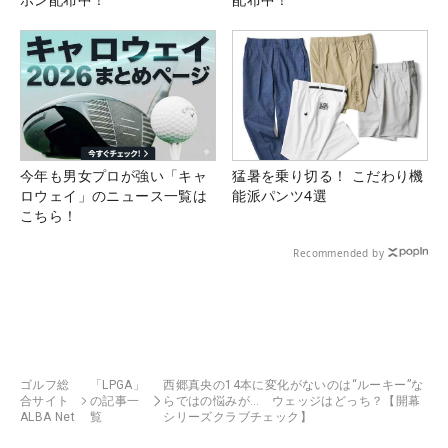
今年も男女プロが強い「キャ
猛暑を乗り切る！ こだわり機
ロウェイ」のニュース一覧は
能派パンツ4選
こちら！
Recommended by
ゴルフ総
「LPGA」
西郷真央の14本に変化がないのは“ルーキー”な
合サイト
の記事一
らではの悩みが… ウェッジはどっち？【開幕
ALBA Net
覧
シリーズクラブチェック】