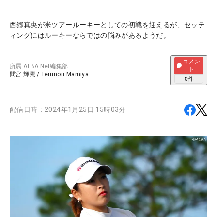
西郷真央が米ツアールーキーとしての初戦を迎えるが、セッテ
ィングにはルーキーならではの悩みがあるようだ。
コメン
所属
ALBA Net編集部
ト
間宮 輝憲
/
Terunori Mamiya
0
件
配信日時：
2024年1月25日 15時03分