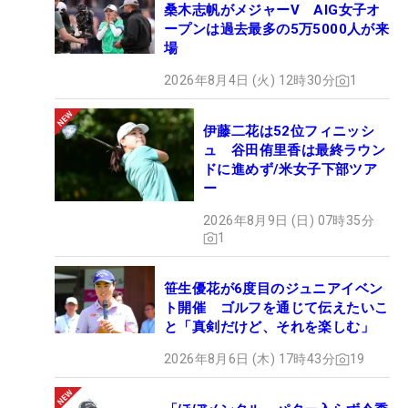
桑木志帆がメジャーV AIG女子オ
ープンは過去最多の5万5000人が来
場
2026年8月4日 (火) 12時30分
1
伊藤二花は52位フィニッシ
ュ 谷田侑里香は最終ラウン
ドに進めず/米女子下部ツア
ー
2026年8月9日 (日) 07時35分
1
笹生優花が6度目のジュニアイベン
ト開催 ゴルフを通じて伝えたいこ
と「真剣だけど、それを楽しむ」
2026年8月6日 (木) 17時43分
19