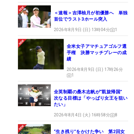
＜速報＞吉澤柚月が初優勝へ 単独
首位でラスト3ホール突入
2026年8月9日 (日) 13時04分
1
全米女子アマチュアゴルフ選
手権 決勝マッチプレーの成
績
2026年8月9日 (日) 17時26分
1
全英制覇の桑木志帆が“凱旋帰国”
次なる目標は「やっぱり女王を狙い
たい」
2026年8月4日 (火) 16時58分
8
“生き残り”をかけた争い 第2回女