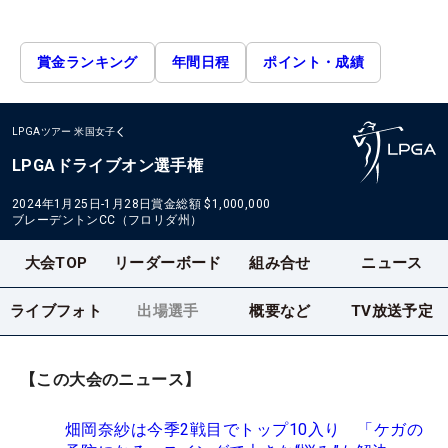
賞金ランキング
年間日程
ポイント・成績
LPGAツアー
米国女子
LPGAドライブオン選手権
2024年1月25日-1月28日
賞金総額
$1,000,000
ブレーデントンCC（フロリダ州）
大会TOP
リーダーボード
組み合せ
ニュース
ライブフォト
出場選手
概要など
TV放送予定
【この大会のニュース】
畑岡奈紗は今季2戦目でトップ10入り 「ケガの