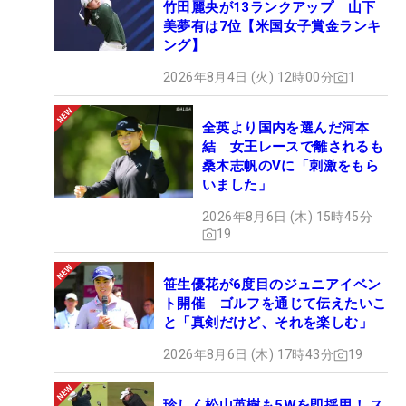
竹田麗央が13ランクアップ 山下
美夢有は7位【米国女子賞金ランキ
ング】
2026年8月4日 (火) 12時00分
1
全英より国内を選んだ河本
結 女王レースで離されるも
桑木志帆のVに「刺激をもら
いました」
2026年8月6日 (木) 15時45分
19
笹生優花が6度目のジュニアイベン
ト開催 ゴルフを通じて伝えたいこ
と「真剣だけど、それを楽しむ」
2026年8月6日 (木) 17時43分
19
珍しく松山英樹も5Wを即採用！ ス