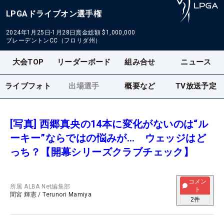
LPGAドライブオン選手権
2024年1月25日-1月28日
賞金総額
$1,000,000
ブレーデントンCC（フロリダ州）
大会TOP
リーダーボード
組み合せ
ニュース
ライブフォト
出場選手
概要など
TV放送予定
[写真] 西郷真央の14本に変化がないのは“ル
ーキー”ならではの悩みが… ウェッジはど
っち？【開幕シリーズクラブチェック】
コメン
所属
ALBA Net編集部
ト
間宮 輝憲
/
Terunori Mamiya
2
件