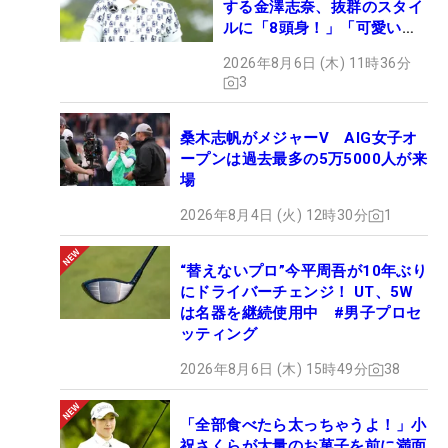
する金澤志奈、抜群のスタイ
ルに「8頭身！」「可愛いに
も程がある」
2026年8月6日 (木) 11時36分
3
桑木志帆がメジャーV AIG女子オ
ープンは過去最多の5万5000人が来
場
2026年8月4日 (火) 12時30分
1
“替えないプロ”今平周吾が10年ぶり
にドライバーチェンジ！ UT、5W
は名器を継続使用中 #男子プロセ
ッティング
2026年8月6日 (木) 15時49分
38
「全部食べたら太っちゃうよ！」小
祝さくらが大量のお菓子を前に満面