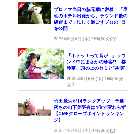
プロアマ当日の脇元華に密着！「早
朝のホテル出発から、ラウンド後の
練習まで」忙しく過ごすプロの1日
を公開
2026年8月6日 (木) 15時50分
1
「ボトッ！って音が…」ラウ
ンド中にまさかの珍客!? 都
玲華、頭の上のセミと“共演”
2026年8月6日 (木) 16時45分
3
竹田麗央が14ランクアップ 予選
落ちの山下美夢有は4位で変わらず
【CMEグローブポイントランキン
グ】
2026年8月4日 (火) 07時30分
1