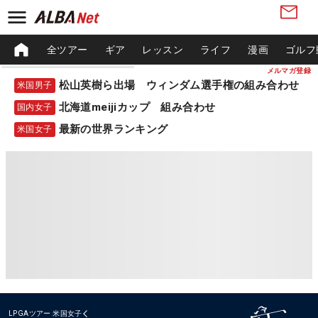
全ツアー
ギア
レッスン
ライフ
漫画
ゴルフ
メルマガ登録
松山英樹ら出場 ウィンダム選手権の組み合わせ
米国男子
北海道meijiカップ 組み合わせ
国内女子
最新の世界ランキング
米国女子
LPGAツアー
米国女子