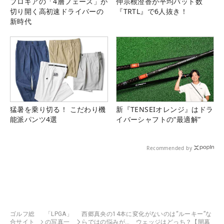
プロギアの「4層フェース」が
仲宗根澄香が平均パット数
切り開く高初速ドライバーの
『TRTL』で6人抜き！
新時代
猛暑を乗り切る！ こだわり機
新『TENSEIオレンジ』はドラ
能派パンツ4選
イバーシャフトの“最適解”
Recommended by
ゴルフ総
「LPGA」
西郷真央の14本に変化がないのは“ルーキー”な
合サイト
の写真一
らではの悩みが… ウェッジはどっち？【開幕