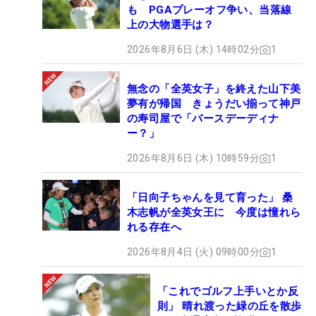
も PGAプレーオフ争い、当落線
上の大物選手は？
2026年8月6日 (木) 14時02分
1
無念の「全英女子」を終えた山下美
夢有が帰国 きょうだい揃って神戸
の寿司屋で「バースデーディナ
ー？」
2026年8月6日 (木) 10時59分
1
「日向子ちゃんを見て育った」 桑
木志帆が全英女王に 今度は憧れら
れる存在へ
2026年8月4日 (火) 09時00分
1
「これでゴルフ上手いとか反
則」 晴れ渡った緑の丘を散歩