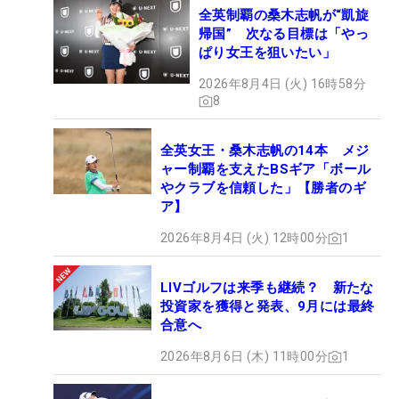
全英制覇の桑木志帆が“凱旋
帰国” 次なる目標は「やっ
ぱり女王を狙いたい」
2026年8月4日 (火) 16時58分
8
全英女王・桑木志帆の14本 メジ
ャー制覇を支えたBSギア「ボール
やクラブを信頼した」【勝者のギ
ア】
2026年8月4日 (火) 12時00分
1
LIVゴルフは来季も継続？ 新たな
投資家を獲得と発表、9月には最終
合意へ
2026年8月6日 (木) 11時00分
1