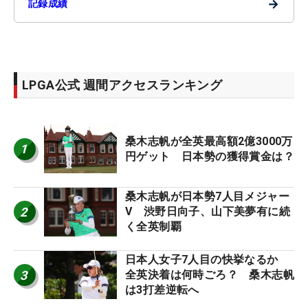
→
記録成績
LPGA公式 週間アクセスランキング
桑木志帆が全英最高額2億3000万
1
円ゲット 日本勢の獲得賞金は？
桑木志帆が日本勢7人目メジャー
2
V 渋野日向子、山下美夢有に続
く全英制覇
日本人女子7人目の快挙なるか
3
全英決着は何時ごろ？ 桑木志帆
は3打差逆転へ