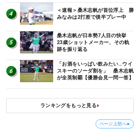
＜速報＞桑木志帆が首位浮上 勝
4
みなみは2打差で後半プレー中
桑木志帆が日本勢7人目の快挙
5
23歳ショットメーカー、その軌
跡を振り返る
「お酒をいっぱい飲みたい…ウイ
6
スキーのソーダ割を」 桑木志帆
が全英制覇【優勝会見一問一答】
ランキングをもっと見る
ページ上部へ