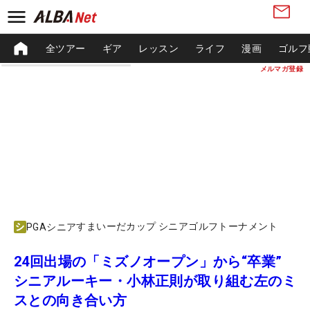
全ツアー
ギア
レッスン
ライフ
漫画
ゴルフ
メルマガ登録
すまいーだカップ シニアゴルフトーナメント
PGAシニア
24回出場の「ミズノオープン」から“卒業”
シニアルーキー・小林正則が取り組む左のミ
スとの向き合い方