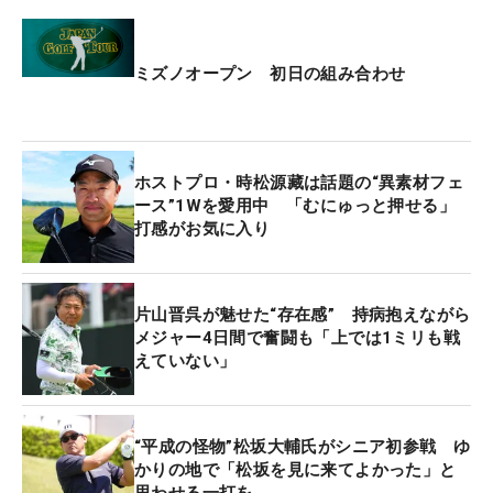
きた。今年は断腸の思いで栃木入り…ではなかっ
た。「もしかしたら予選は通るかもしれないけど、
4日間で上位に行けるかと言ったら、そりゃ無理で
ミズノオープン 初日の組み合わせ
すよ」と笑い飛ばす。自身は加齢により「下手にな
っている」といい、若い選手は「飛ぶし上手いし」
と昨年大会でその差を肌で感じ、いさぎよく「ミズ
ホストプロ・時松源藏は話題の“異素材フェ
ノオープン卒業」を決められたという。
ース”1Wを愛用中 「むにゅっと押せる」
打感がお気に入り
「レギュラーツアー2勝以上、『公式戦』1勝以上」
の資格で、今季開幕からシニアの舞台に足を踏み入
れた。今季のルーキーではレギュラーツアーでもっ
片山晋呉が魅せた“存在感” 持病抱えながら
とも結果を残している“大型ルーキー”である。
メジャー4日間で奮闘も「上では1ミリも戦
えていない」
シニアツアーは予選落ちの試合が少なく、レギュラ
ーツアー時代戦っていた選手たちと再び50歳以上の
“平成の怪物”松坂大輔氏がシニア初参戦 ゆ
舞台で真剣勝負ができる。また、レギュラー時代は
かりの地で「松坂を見に来てよかった」と
活躍できなかったが、50歳を機にシニア挑戦を狙う