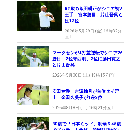
52歳の飯田耕正がシニア初V
王手 宮本勝昌、片山晋呉ら
は13位
2026年5月29日 (金) 16時32分
1
マークセンが4打差逆転でシニア26
勝目 2位寺西明、3位に藤田寛之
と片山晋呉
2026年5月30日 (土) 19時15分
1
安田祐香、吉澤柚月が首位タイ浮
上 金田久美子が1差3位
2026年8月8日 (土) 16時21分
1
30歳で「日本ミッド」制覇＆45歳
でプロテスト合格 飯田耕正がシニ