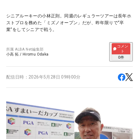
シニアルーキーの小林正則。同週のレギュラーツアーは長年ホ
ストプロを務めた「ミズノオープン」だが、昨年限りで”卒
業”をしてシニアで戦う。
コメン
所属
ALBA Net編集部
ト
小高 拓
/
Hiromu Odaka
0
件
配信日時：
2026年5月28日 09時00分