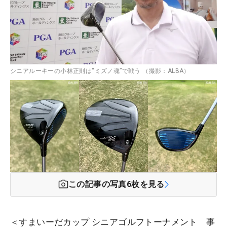
シニアルーキーの小林正則は“ミズノ魂”で戦う （撮影：ALBA）
この記事の写真
6
枚を見る
＜すまいーだカップ シニアゴルフトーナメント 事