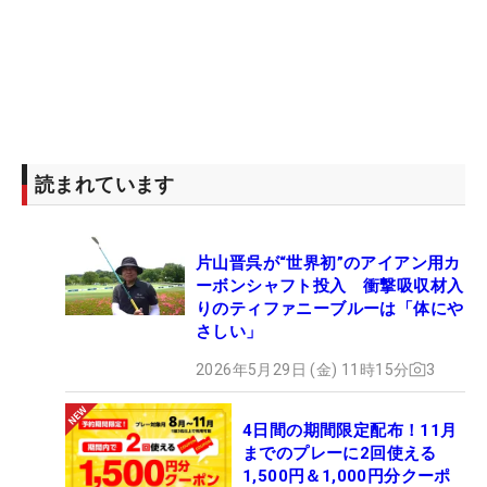
みて、何かヒントをつかめればね」とツアーが本格
化する秋の陣に向けて、大事な一戦となる。
身長186センチで今でもドライバーは300ヤード近
く飛ばす飛距離はシニアでも屈指。キャディバッグ
を見るとシニアの開幕戦から最新モデルの「JPX
ONE SELECT」をはじめ、多くのミズノ製クラブが
読まれています
入っている。レギュラーツアーの会場（岡山）とは
離れているが、栃木でも“ミズノ魂”で戦う。（文・
片山晋呉が“世界初”のアイアン用カ
小高拓）
ーボンシャフト投入 衝撃吸収材入
りのティファニーブルーは「体にや
さしい」
2026年5月29日 (金) 11時15分
3
4日間の期間限定配布！11月
までのプレーに2回使える
1,500円＆1,000円分クーポ