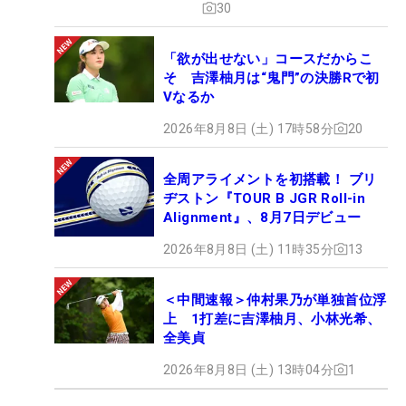
30
「欲が出せない」コースだからこ
そ 吉澤柚月は“鬼門”の決勝Rで初
Vなるか
2026年8月8日 (土) 17時58分
20
全周アライメントを初搭載！ ブリ
ヂストン『TOUR B JGR Roll-in
Alignment』、8月7日デビュー
2026年8月8日 (土) 11時35分
13
＜中間速報＞仲村果乃が単独首位浮
上 1打差に吉澤柚月、小林光希、
全美貞
2026年8月8日 (土) 13時04分
1