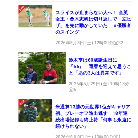
スライスが止まらない人へ！ 全英
女王・桑木志帆は切り返しで「左ヒ
ザ」を先に動かしていた #優勝者
のスイング
2026年8月8日 (土) 12時00分
32
鈴木亨は60歳誕生日に
『66』 還暦を迎えて思うこ
と「あの3人は異常です」
2026年5月29日 (金) 10時13分
6
米通算13勝の元世界1位がキャリア
初、プレーオフ進出逃す 18年連
続出場記録も終止符「何事も永遠に
続けられない」
2026年8月8日 (土) 10時00分
1