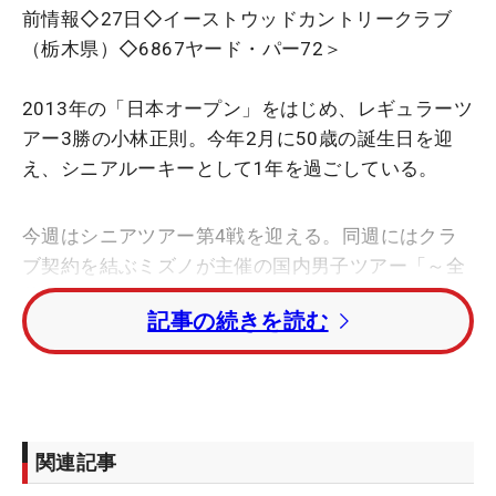
前情報◇27日◇イーストウッドカントリークラブ
（栃木県）◇6867ヤード・パー72＞
2013年の「日本オープン」をはじめ、レギュラーツ
アー3勝の小林正則。今年2月に50歳の誕生日を迎
え、シニアルーキーとして1年を過ごしている。
今週はシニアツアー第4戦を迎える。同週にはクラ
ブ契約を結ぶミズノが主催の国内男子ツアー「～全
英への道～ミズノオープン」が開催される。1999年
記事の続きを読む
のプロデビュー戦であり、ホストプロとして24回出
場している。昨年は予選落ち後、決勝ラウンドは解
説業で大会に関わった。
18年大会では2位タイに入り、「全英オープン」の
関連記事
切符をつかむなど契約選手として長らく盛り上げて