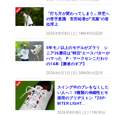
「打ち方が変わってしまう」洋芝へ
の苦手意識 安田祐香が“克服”の首
位浮上
2026年8月8日 (土) 18時49分
20
5年モノ以上のモデルがズラリ シ
ニア26勝目は“特注”エースパターが
ハマった P・マークセンこだわり
の14本【勝者のギア】
2026年6月1日 (月) 20時06分
10
スイング中のブレをなくした
い人へ！ 3種類の伸縮性ヒモ
採用のブリヂストン『ZSP-
BITER LIGHT
MAGICLACE』、8月8日デビ
2026年8月8日 (土) 11時30分
ュー