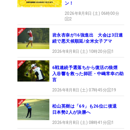
ン！
2026年8月8日 (土) 06時00分
2
岩永杏奈が16強進出 大会は3日連
続で悪天候順延/全米女子アマ
2026年8月8日 (土) 10時20分
1
6戦連続予選落ちから復活の狼煙
入谷響を救った師匠・中嶋常幸の助
言
2026年8月8日 (土) 07時45分
19
松山英樹は「69」も26位に後退
日本勢2人が決勝へ
2026年8月8日 (土) 08時41分
1