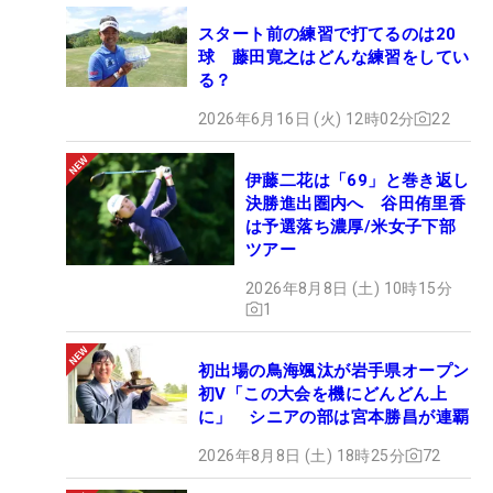
スタート前の練習で打てるのは20
球 藤田寛之はどんな練習をしてい
る？
2026年6月16日 (火) 12時02分
22
伊藤二花は「69」と巻き返し
決勝進出圏内へ 谷田侑里香
は予選落ち濃厚/米女子下部
ツアー
2026年8月8日 (土) 10時15分
1
初出場の鳥海颯汰が岩手県オープン
初V「この大会を機にどんどん上
に」 シニアの部は宮本勝昌が連覇
2026年8月8日 (土) 18時25分
72