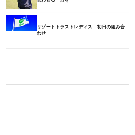
思わせる一打を
選手も多い。“第二のプロゴルファー人生”のスター
トともいえるが、小林には悩みがある。
リゾートトラストレディス 初日の組み合
「先輩たちと同じ土俵で戦える楽しみはありました
わせ
けど、いま調子が悪くて戦える次元にないんです。
自分のゴルフがよくないと、楽しめないです…」。
開幕から33位、18位、43位と必死にもがいてい
る。
もともとドローヒッターだが、左のミスが嫌で40代
後半からフェードに変えた。下部ツアーで優勝など
一時は結果もついてきたが、「やっぱり左に行かせ
ないだけのフェードでは戦えません。今はドローに
戻して、左のミスが出ないドローの感覚を高めてい
ます。大事なところでドローとフェードが打ち分け
られることが大切だと思います。この試合で試して