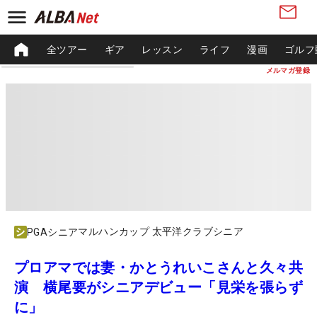
全ツアー
ギア
レッスン
ライフ
漫画
ゴルフ
メルマガ登録
マルハンカップ 太平洋クラブシニア
PGAシニア
プロアマでは妻・かとうれいこさんと久々共
演 横尾要がシニアデビュー「見栄を張らず
に」