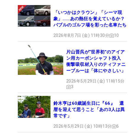
「いつかはクラウン」「シーマ現
象」……あの熱狂を覚えているか？
バブルのゴルフ場を彩った名車たち
2026年8月7日 (金) 11時30分
10
片山晋呉が“世界初”のアイア
ン用カーボンシャフト投入
衝撃吸収材入りのティファニ
ーブルーは「体にやさしい」
2026年5月29日 (金) 11時15分
3
鈴木亨は60歳誕生日に『66』 還
暦を迎えて思うこと「あの3人は異
常です」
2026年5月29日 (金) 10時13分
6