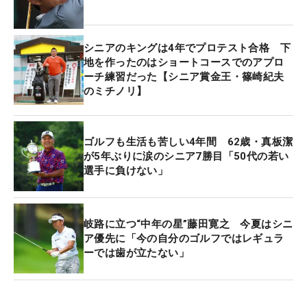
日本大学ゴルフ部出身の横尾は同期の片山晋呉、宮
本勝昌とともに活躍し、「日大三羽ガラス」と呼ば
れた。1995年にプロテストに合格し、正確なショッ
シニアのキングは4年でプロテスト合格 下
トとショートゲームを武器に98年に「アコムインタ
地を作ったのはショートコースでのアプロ
ーナショナル」でツアー初優勝を遂げる。2002年の
ーチ練習だった【シニア賞金王・篠崎紀夫
のミチノリ】
「
ダンロップ
フェニックス」では
タイガー・ウッズ
（米国）や
セルヒオ・ガルシア
（スペイン）らを抑
えて優勝を挙げた。
ゴルフも生活も苦しい4年間 62歳・真板潔
が5年ぶりに涙のシニア7勝目「50代の若い
06年の「三菱ダイヤモンドカップ」での優勝が最後
選手に負けない」
だが、42歳となった14年まで賞金シードを保持し
た。現在は、主催者推薦でレギュラーツアーにスポ
ットで参戦しており、国内男子の下部にあたる
岐路に立つ“中年の星”藤田寛之 今夏はシニ
ア優先に「今の自分のゴルフではレギュラ
ABEMAツアーにも出場している。
ーでは歯が立たない」