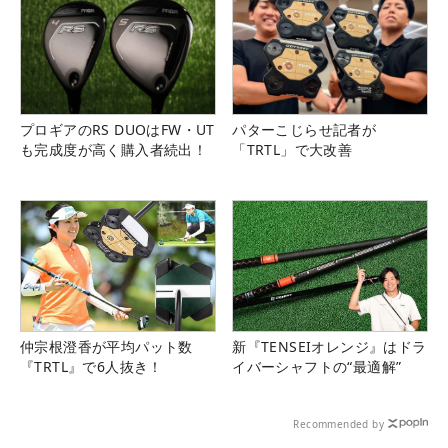
プロギアのRS DUOはFW・UT
パターこじらせ記者が
も完成度が高く購入者続出！
「TRTL」で大改善
仲宗根澄香が平均パット数
新『TENSEIオレンジ』はドラ
『TRTL』で6人抜き！
イバーシャフトの“最適解”
Recommended by