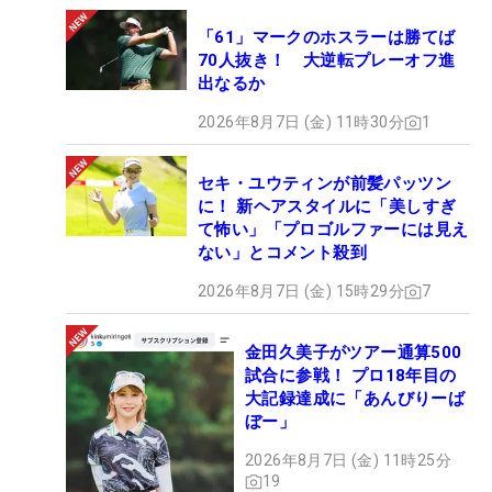
「61」マークのホスラーは勝てば
70人抜き！ 大逆転プレーオフ進
出なるか
2026年8月7日 (金) 11時30分
1
セキ・ユウティンが前髪パッツン
に！ 新ヘアスタイルに「美しすぎ
て怖い」「プロゴルファーには見え
ない」とコメント殺到
2026年8月7日 (金) 15時29分
7
金田久美子がツアー通算500
試合に参戦！ プロ18年目の
大記録達成に「あんびりーば
ぼー」
2026年8月7日 (金) 11時25分
19