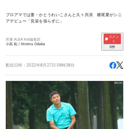
プロアマでは妻・かとうれいこさんと久々共演 横尾要がシニ
アデビュー「見栄を張らずに」
コメン
所属
ALBA Net編集部
ト
小高 拓
/
Hiromu Odaka
0
件
配信日時：
2022年8月27日 08時38分