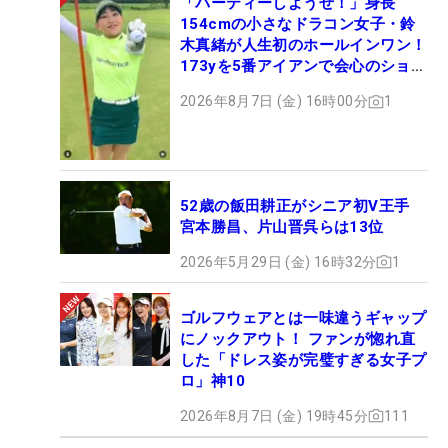
「パーティーしようぜ！」身長
154cmの小さなドラコン女子・鈴
木真緒が人生初のホールインワン！
173yを5番アイアンで会心のショッ
ト
2026年8月7日 (金) 16時00分
1
52歳の飯田耕正がシニア初V王手
宮本勝昌、片山晋呉らは13位
2026年5月29日 (金) 16時32分
1
ゴルフウェアとは一味違うギャップ
にノックアウト！ ファンが惚れ直
した「ドレス姿が完璧すぎる女子プ
ロ」神10
2026年8月7日 (金) 19時45分
111