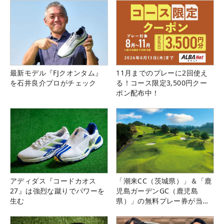
最新モデル『FJクオンタム』
11月までのプレーに2回使え
を石井良介プロがチェック
る！コース限定3,500円クー
ポン配布中！
アディダス『コードカオス
「潮来CC（茨城県）」＆「鹿
27』は強烈な蹴りでパワーを
児島ガーデンGC（鹿児島
生む
県）」の無料プレー券が当た
る！！