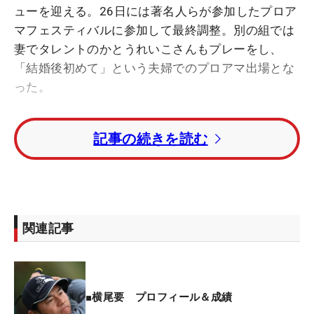
ューを迎える。26日には著名人らが参加したプロア
マフェスティバルに参加して最終調整。別の組では
妻でタレントのかとうれいこさんもプレーをし、
「結婚後初めて」という夫婦でのプロアマ出場とな
った。
妻・かとうれいこさんと久々ツーショット【写真】
記事の続きを読む
国内男子ツアー通算5勝、米国男子ツアーに参戦経
験のある横尾のデビュー戦は、プロアマ形式の2日
間競技。「お祭りみたいな感じだから、（プレッシ
ャーもなく）よかったかもしれないね。（シニアに
関連記事
向けて）特別準備をしてないですね、なりゆきで
す。自分に期待もしていないから不安もないですよ
（笑）」とリラックスムードで初陣に臨む。
■横尾要 プロフィール＆成績