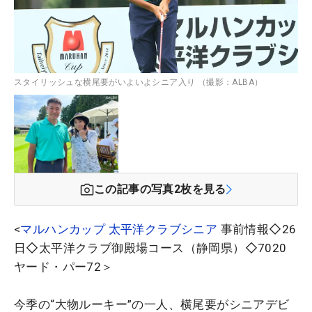
スタイリッシュな横尾要がいよいよシニア入り （撮影：ALBA）
この記事の写真
2
枚を見る
<
マルハンカップ 太平洋クラブシニア
事前情報◇26
日◇太平洋クラブ御殿場コース（静岡県）◇7020
ヤード・パー72＞
今季の“大物ルーキー”の一人、横尾要がシニアデビ