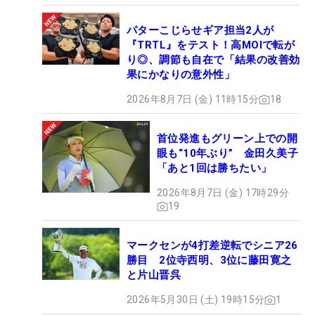
パターこじらせギア担当2人が
『TRTL』をテスト！高MOIで転が
り◎、調節も自在で「結果の改善効
果にかなりの意外性」
2026年8月7日 (金) 11時15分
18
首位発進もグリーン上での開
眼も“10年ぶり” 金田久美子
「あと1回は勝ちたい」
2026年8月7日 (金) 17時29分
19
マークセンが4打差逆転でシニア26
勝目 2位寺西明、3位に藤田寛之
と片山晋呉
2026年5月30日 (土) 19時15分
1