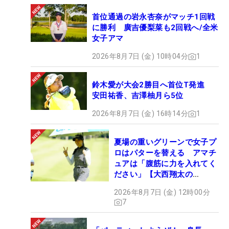
首位通過の岩永杏奈がマッチ1回戦
に勝利 廣吉優梨菜も2回戦へ/全米
女子アマ
2026年8月7日 (金) 10時04分
1
鈴木愛が大会2勝目へ首位T発進
安田祐香、吉澤柚月ら5位
2026年8月7日 (金) 16時14分
1
夏場の重いグリーンで女子プ
ロはパターを替える アマチ
ュアは「腹筋に力を入れてく
ださい」【大西翔太の
HOTSHOT】
2026年8月7日 (金) 12時00分
7