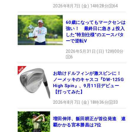
2026年8月7日 (金) 14時28分
64
60歳になってもマークセンは
強い！ 最終日に急きょ投入
した“特別仕様”のエースパタ
ーで逆転V
2026年5月31日 (日) 12時00分
6
お助けドルフィンが激スピンに！
ノーメッキのキャスコ『DW-125G
High Spin』、9月11日デビュー
【打ってみた】
2026年8月7日 (金) 18時36分
33
増田伸洋、飯田耕正が首位発進 連
覇かかる宮本勝昌は7位