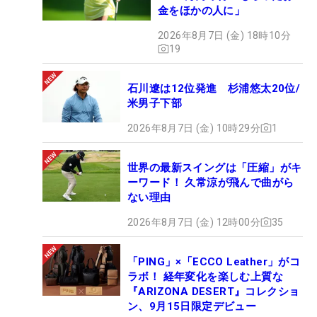
金をほかの人に」
2026年8月7日 (金) 18時10分
19
石川遼は12位発進 杉浦悠太20位/
米男子下部
2026年8月7日 (金) 10時29分
1
世界の最新スイングは「圧縮」がキ
ーワード！ 久常涼が飛んで曲がら
ない理由
2026年8月7日 (金) 12時00分
35
「PING」×「ECCO Leather」がコ
ラボ！ 経年変化を楽しむ上質な
『ARIZONA DESERT』コレクショ
ン、9月15日限定デビュー