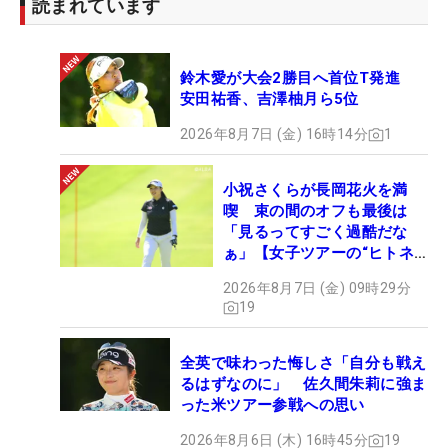
読まれています
鈴木愛が大会2勝目へ首位T発進
安田祐香、吉澤柚月ら5位
2026年8月7日 (金) 16時14分
1
小祝さくらが長岡花火を満
喫 束の間のオフも最後は
「見るってすごく過酷だな
ぁ」【女子ツアーの“ヒトネ
タ”】
2026年8月7日 (金) 09時29分
19
全英で味わった悔しさ「自分も戦え
るはずなのに」 佐久間朱莉に強ま
った米ツアー参戦への思い
2026年8月6日 (木) 16時45分
19