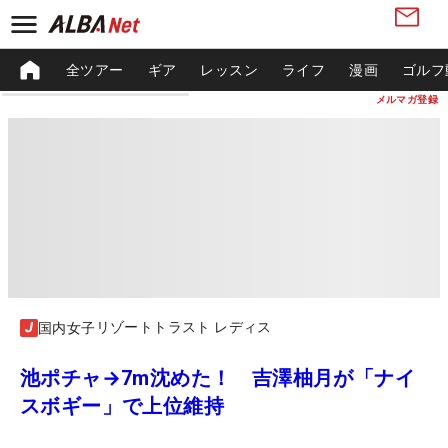
全ツアー
ギア
レッスン
ライフ
漫画
ゴルフ
メルマガ登録
リゾートトラスト レディス
国内女子
池ポチャ→7m沈めた！ 吉澤柚月が「ナイ
スボギー」で上位維持