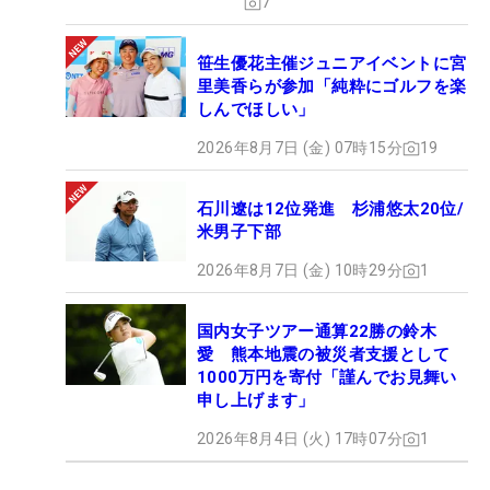
7
笹生優花主催ジュニアイベントに宮
里美香らが参加「純粋にゴルフを楽
しんでほしい」
2026年8月7日 (金) 07時15分
19
石川遼は12位発進 杉浦悠太20位/
米男子下部
2026年8月7日 (金) 10時29分
1
国内女子ツアー通算22勝の鈴木
愛 熊本地震の被災者支援として
1000万円を寄付「謹んでお見舞い
申し上げます」
2026年8月4日 (火) 17時07分
1