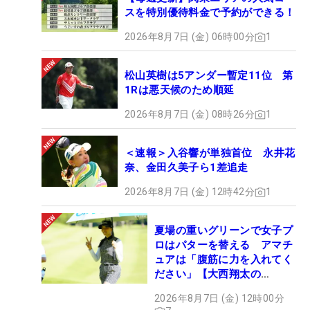
スを特別優待料金で予約ができる！
2026年8月7日 (金) 06時00分
1
松山英樹は5アンダー暫定11位 第
1Rは悪天候のため順延
2026年8月7日 (金) 08時26分
1
＜速報＞入谷響が単独首位 永井花
奈、金田久美子ら1差追走
2026年8月7日 (金) 12時42分
1
夏場の重いグリーンで女子プ
ロはパターを替える アマチ
ュアは「腹筋に力を入れてく
ださい」【大西翔太の
HOTSHOT】
2026年8月7日 (金) 12時00分