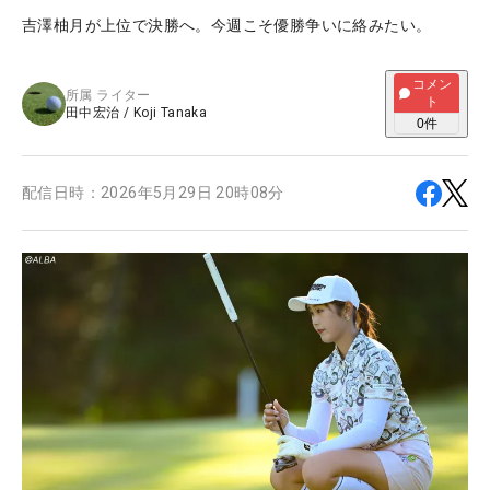
吉澤柚月が上位で決勝へ。今週こそ優勝争いに絡みたい。
コメン
所属
ライター
ト
田中宏治
/
Koji Tanaka
0
件
配信日時：
2026年5月29日 20時08分