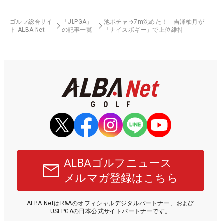
ゴルフ総合サイ
「JLPGA」
池ポチャ→7m沈めた！ 吉澤柚月が
ト ALBA Net
の記事一覧
「ナイスボギー」で上位維持
ALBAゴルフニュース
メルマガ登録はこちら
ALBA NetはR&Aのオフィシャルデジタルパートナー、および
USLPGAの日本公式サイトパートナーです。