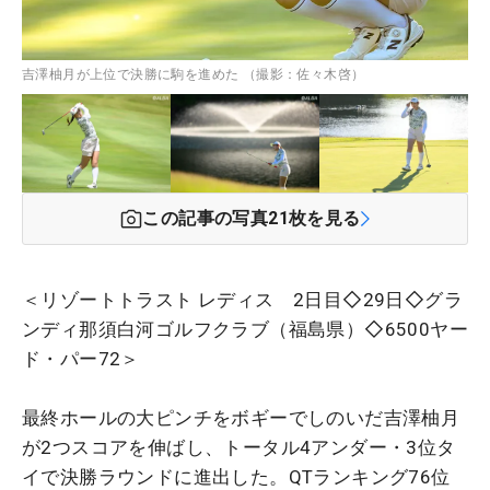
吉澤柚月が上位で決勝に駒を進めた （撮影：佐々木啓）
この記事の写真
21
枚を見る
＜リゾートトラスト レディス 2日目◇29日◇グラ
ンディ那須白河ゴルフクラブ（福島県）◇6500ヤー
ド・パー72＞
最終ホールの大ピンチをボギーでしのいだ吉澤柚月
が2つスコアを伸ばし、トータル4アンダー・3位タ
イで決勝ラウンドに進出した。QTランキング76位