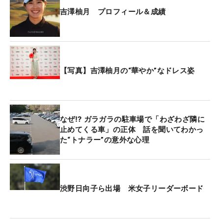
吉澤柚月 プロフィール＆成績
前半は快調だった。初日に3連続バーディでスター
トしたのに続き、この日も10、11番で連続バーデ
ィ。18番パー5では4メートルのバーディパットを沈
めて折り返した。「前半は他にもチャンスがあった
けど、後半は風も出てグリーンに乗らないホールも
【写真】吉澤柚月の“華やか”なドレス姿
増えたので、耐えるゴルフでした」。それでも、ア
プローチとパットでしのぎ、大きくスコアを崩すこ
とはなかった。
なぜ⁉ ガラガラの駐車場で「わざわざ隣に
止めてくる車」の正体 話を聞いてわかっ
ホールアウト時点では首位タイだったが、本人は全
た“トナラー”の意外な心理
く気づいておらず「そうなんですか？ コースと風
に負けないように頑張っていたので知りませんでし
た」。まだ予選ラウンドということもあり、自分の
プレーに集中していた。
渋野日向子ら出場 米女子リーダーボード
とはいえ、これが決勝ラウンド、特に最終日となる