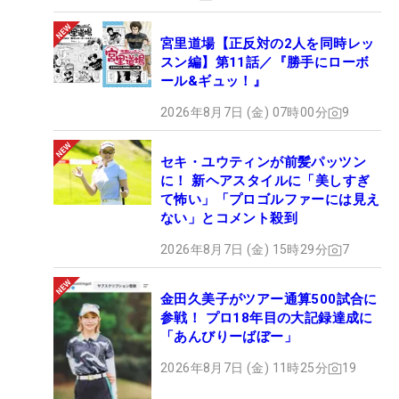
宮里道場【正反対の2人を同時レッ
スン編】第11話／『勝手にローボ
ール&ギュッ！』
2026年8月7日 (金) 07時00分
9
セキ・ユウティンが前髪パッツン
に！ 新ヘアスタイルに「美しすぎ
て怖い」「プロゴルファーには見え
ない」とコメント殺到
2026年8月7日 (金) 15時29分
7
金田久美子がツアー通算500試合に
参戦！ プロ18年目の大記録達成に
「あんびりーばぼー」
2026年8月7日 (金) 11時25分
19