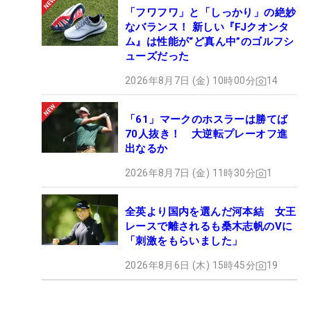
「フワフワ」と「しっかり」の絶妙
なバランス！ 新しい『FJクオンタ
ム』は性能が“ど真ん中”のゴルフシ
ューズだった
2026年8月7日 (金) 10時00分
14
「61」マークのホスラーは勝てば
70人抜き！ 大逆転プレーオフ進
出なるか
2026年8月7日 (金) 11時30分
1
全英より国内を選んだ河本結 女王
レースで離されるも桑木志帆のVに
「刺激をもらいました」
2026年8月6日 (木) 15時45分
19