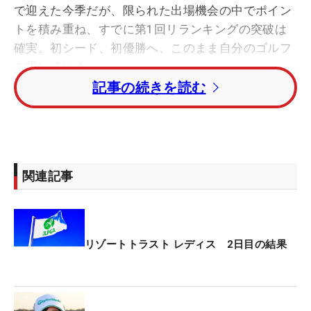
で迎えた今季だが、限られた出場機会の中でポイン
トを積み重ね、すでに第1回リランキングの突破は
確実。初シード、初優勝へ、このまま自分のゴルフ
を貫いていく。
記事の続きを読む
単独首位で迎えた9番パー4。吉澤のティショットは
右の池に沈んだ。「そんなに悪いショットではなか
ったんですけど、ブワーッと風に流されて…」。残
り95ヤードの3打目はグリーンをショート。4打目の
関連記事
アプローチもショートし、7メートルが残った。
「アプローチをミスっちゃって焦りました。ボギー
パットは上りのスライスライン。お願いだから入っ
リゾートトラスト レディス 2日目の結果
てくれって（笑）。あれで全部のミスが帳消しにな
ったのでナイスボギーです」。最後のパットが決ま
ったからこそ、笑顔で振り返ることができた。