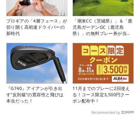
プロギアの「4層フェース」が
「潮来CC（茨城県）」＆「鹿
切り開く高初速ドライバーの
児島ガーデンGC（鹿児島
新時代
県）」の無料プレー券が当た
る！！
『G740』アイアンが引き出
11月までのプレーに2回使え
す“反則級”の寛容性と飛びは
る！コース限定3,500円クー
本当だった！
ポン配布中！
Recommended by