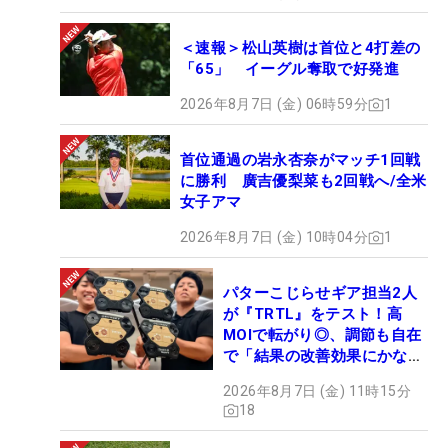
＜速報＞松山英樹は首位と4打差の
「65」 イーグル奪取で好発進
2026年8月7日 (金) 06時59分
1
首位通過の岩永杏奈がマッチ1回戦
に勝利 廣吉優梨菜も2回戦へ/全米
女子アマ
2026年8月7日 (金) 10時04分
1
パターこじらせギア担当2人
が『TRTL』をテスト！高
MOIで転がり◎、調節も自在
で「結果の改善効果にかなり
の意外性」
2026年8月7日 (金) 11時15分
18