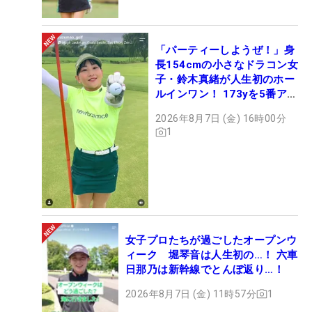
「パーティーしようぜ！」身
長154cmの小さなドラコン女
子・鈴木真緒が人生初のホー
ルインワン！ 173yを5番アイ
アンで会心のショット
2026年8月7日 (金) 16時00分
1
女子プロたちが過ごしたオープンウ
ィーク 堀琴音は人生初の…！ 六車
日那乃は新幹線でとんぼ返り…！
2026年8月7日 (金) 11時57分
1