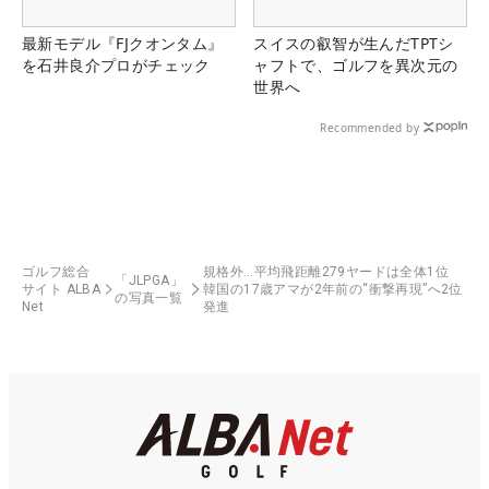
最新モデル『FJクオンタム』
スイスの叡智が生んだTPTシ
を石井良介プロがチェック
ャフトで、ゴルフを異次元の
世界へ
Recommended by
ゴルフ総合
規格外…平均飛距離279ヤードは全体1位
「JLPGA」
サイト ALBA
韓国の17歳アマが2年前の“衝撃再現”へ2位
の写真一覧
Net
発進