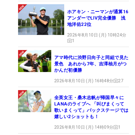
ホアキン・ニーマンが通算16
アンダーでLIV完全優勝 浅
地洋佑22位
2026年8月10日 (月) 10時24分
1
アマ時代に渋野日向子と同組で見た
景色 あれから7年、吉澤柚月がつ
かんだ初優勝
2026年8月10日 (月) 16時48分
27
全英女王・桑木志帆が帰国早々に
LANAのライブへ 「叫びまくって
歌いまくって」バックステージでは
嬉しい2ショットも！
2026年8月10日 (月) 14時09分
1