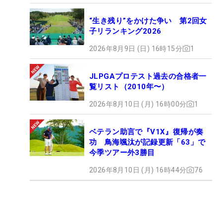
“生き残り”をかけた争い 第2回女
子リランキング2026
2026年8月9日 (日) 16時15分
1
JLPGAプロテスト過去の合格者一
覧リスト（2010年〜）
2026年8月10日 (月) 16時00分
1
ベテラン助言で『V1X』復帰が奏
功 鳥海颯汰が記録更新「63」で
今季ツアー外3勝目
2026年8月10日 (月) 16時44分
76