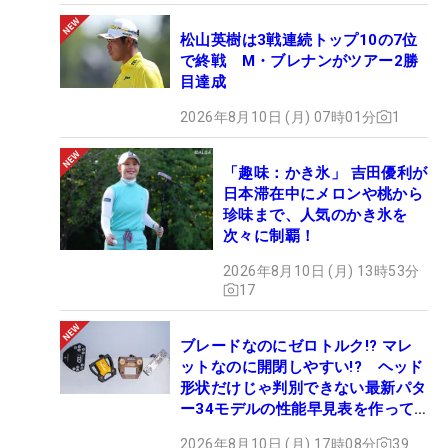
松山英樹は3戦連続トップ10の7位
で終戦 M・ブレナンがツアー2勝
目達成
2026年8月10日 (月) 07時01分
1
「趣味：かき氷」 吉田優利が
日本滞在中にメロンや桃から
珍味まで、人気のかき氷を
次々に制覇！
2026年8月10日 (月) 13時53分
17
ブレードなのにゼロトルク!? マレ
ットなのに開閉しやすい!? ヘッド
形状だけじゃ判別できない最新パタ
ー34モデルの性能早見表を作って
みた #ギアカタログ2026
2026年8月10日 (月) 17時08分
39