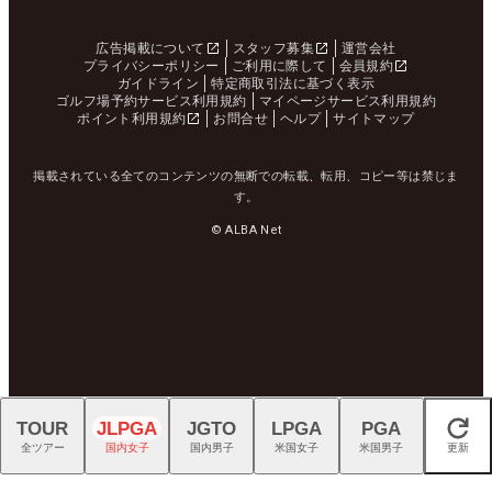
広告掲載について
スタッフ募集
運営会社
プライバシーポリシー
ご利用に際して
会員規約
ガイドライン
特定商取引法に基づく表示
ゴルフ場予約サービス利用規約
マイページサービス利用規約
ポイント利用規約
お問合せ
ヘルプ
サイトマップ
掲載されている全てのコンテンツの無断での転載、転用、コピー等は禁じま
す。
© ALBA Net
TOUR
JLPGA
JGTO
LPGA
PGA
閉じる
全ツアー
国内女子
国内男子
米国女子
米国男子
更新