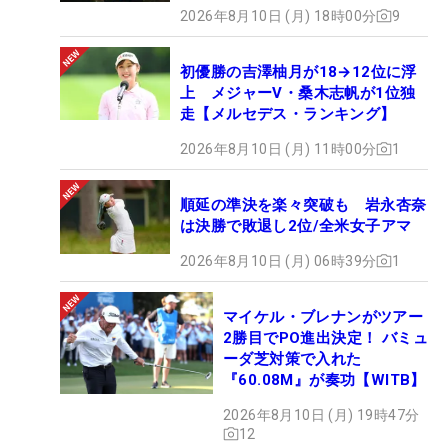
2026年8月10日 (月) 18時00分
9
初優勝の吉澤柚月が18→12位に浮
上 メジャーV・桑木志帆が1位独
走【メルセデス・ランキング】
2026年8月10日 (月) 11時00分
1
順延の準決を楽々突破も 岩永杏奈
は決勝で敗退し2位/全米女子アマ
2026年8月10日 (月) 06時39分
1
マイケル・ブレナンがツアー
2勝目でPO進出決定！ バミュ
ーダ芝対策で入れた
『60.08M』が奏功【WITB】
2026年8月10日 (月) 19時47分
12