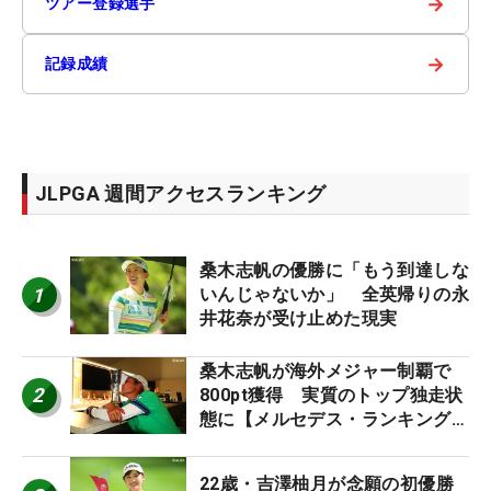
→
ツアー登録選手
→
記録成績
JLPGA 週間アクセスランキング
桑木志帆の優勝に「もう到達しな
1
いんじゃないか」 全英帰りの永
井花奈が受け止めた現実
桑木志帆が海外メジャー制覇で
2
800pt獲得 実質のトップ独走状
態に【メルセデス・ランキング番
外編】
22歳・吉澤柚月が念願の初優勝