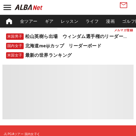
全ツアー
ギア
レッスン
ライフ
漫画
ゴルフ
メルマガ登録
松山英樹ら出場 ウィンダム選手権のリーダーボード
米国男子
北海道meijiカップ リーダーボード
国内女子
最新の世界ランキング
米国女子
JLPGAツアー
国内女子