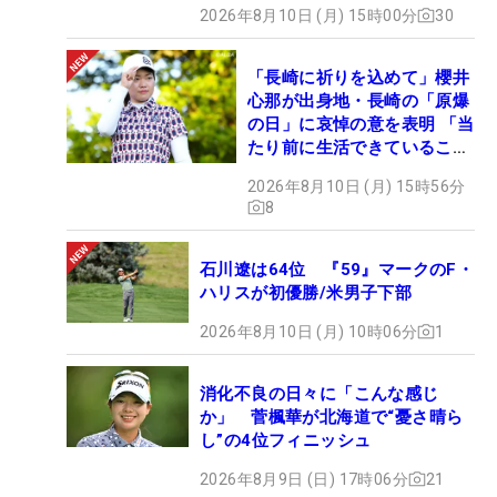
2026年8月10日 (月) 15時00分
30
「長崎に祈りを込めて」櫻井
心那が出身地・長崎の「原爆
の日」に哀悼の意を表明 「当
たり前に生活できていること
に感謝」
2026年8月10日 (月) 15時56分
8
石川遼は64位 『59』マークのF・
ハリスが初優勝/米男子下部
2026年8月10日 (月) 10時06分
1
消化不良の日々に「こんな感じ
か」 菅楓華が北海道で“憂さ晴ら
し”の4位フィニッシュ
2026年8月9日 (日) 17時06分
21