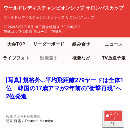
ワールドレディスチャンピオンシップ サロンパスカップ
ワールドレディスチャンピオンシップ サロンパスカップ
2026年5月7日-5月10日
賞金総額
¥150,000,000
茨城ゴルフ倶楽部 西コース（茨城県）
大会TOP
リーダーボード
組み合せ
ニュース
ライブフォト
出場選手
概要など
TV放送予定
[写真] 規格外…平均飛距離279ヤードは全体1
位 韓国の17歳アマが2年前の“衝撃再現”へ
2位発進
コメン
所属
ALBA Net編集部
ト
間宮 輝憲
/
Terunori Mamiya
0
件