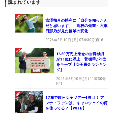
読まれています
吉澤柚月の勝利に「自分を知ったん
だと思います」 高校の先輩・六車
日那乃が見た後輩の変化
2026年8月10日 (月) 07時30分
18
1620万円上乗せの吉澤柚月
が11位に浮上 菅楓華が1位
をキープ【女子賞金ランキン
グ】
2026年8月10日 (月) 11時30分
1
17歳で欧州女子ツアー4勝目！ ア
ンナ・ファンは、キャロウェイの何
を使ってる？【WITB】