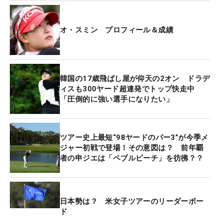
オ・スミン プロフィール＆成績
韓国の17歳飛ばし屋が仰天の2オン ドラデ
ィスも300ヤード超連発でトップ快走中
「圧倒的に強い選手になりたい」
ツアー史上最短“98ヤードのパー3”が今季メ
ジャー初戦で登場！その意図は？ 前年覇
者の申ジエは「ペブルビーチ」を彷彿？？
日本勢は？ 米女子ツアーのリーダーボー
ド