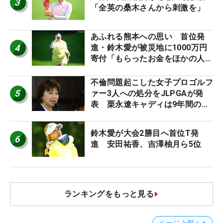
3
「全英の桑木さんから刺激を」
あふれる熊本への思い 首位発
4
進・鈴木愛が被災地に1000万円
寄付「もらったお金をほかの人
に」
不倫問題起こした女子プロゴルフ
5
ァー3人への処分をJLPGAが発
表 栗永遼キャディは9年間の立
ち入り禁止
鈴木愛が大会2勝目へ首位T発
6
進 安田祐香、吉澤柚月ら5位
ランキングをもっと見る
ページ上部へ