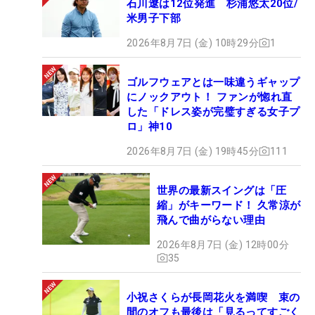
石川遼は12位発進 杉浦悠太20位/
米男子下部
2026年8月7日 (金) 10時29分
1
ゴルフウェアとは一味違うギャップ
にノックアウト！ ファンが惚れ直
した「ドレス姿が完璧すぎる女子プ
ロ」神10
2026年8月7日 (金) 19時45分
111
世界の最新スイングは「圧
縮」がキーワード！ 久常涼が
飛んで曲がらない理由
2026年8月7日 (金) 12時00分
35
小祝さくらが長岡花火を満喫 束の
間のオフも最後は「見るってすごく