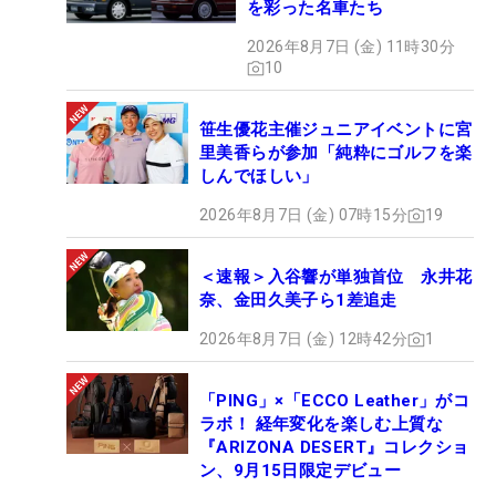
を彩った名車たち
2026年8月7日 (金) 11時30分
10
笹生優花主催ジュニアイベントに宮
里美香らが参加「純粋にゴルフを楽
しんでほしい」
2026年8月7日 (金) 07時15分
19
＜速報＞入谷響が単独首位 永井花
奈、金田久美子ら1差追走
2026年8月7日 (金) 12時42分
1
「PING」×「ECCO Leather」がコ
ラボ！ 経年変化を楽しむ上質な
『ARIZONA DESERT』コレクショ
ン、9月15日限定デビュー