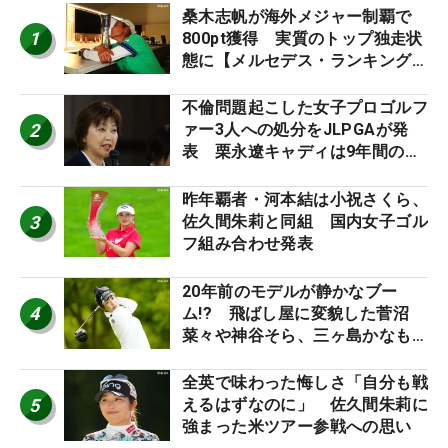
桑木志帆が海外メジャー制覇で
1
800pt獲得 実質のトップ独走状
態に【メルセデス・ランキング番
外編】
不倫問題起こした女子プロゴルフ
2
ァー3人への処分をJLPGAが発
表 栗永遼キャディは9年間の立
ち入り禁止
昨年覇者・河本結は小祝さくら、
3
佐久間朱莉と同組 国内女子ゴル
フ組み合わせ発表
20年前のモデルが静かなブー
4
ム!? 飛ばし屋に変貌した菅沼
菜々や神谷そら、三ヶ島かなも使
う“名器”が人気な理由【ツアープ
ロたちの“飛ばしギア”】
全英で味わった悔しさ「自分も戦
5
えるはずなのに」 佐久間朱莉に
強まった米ツアー参戦への思い