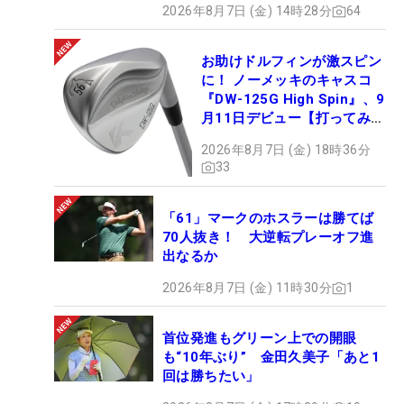
2026年8月7日 (金) 14時28分
64
お助けドルフィンが激スピン
に！ ノーメッキのキャスコ
『DW-125G High Spin』、9
月11日デビュー【打ってみ
た】
2026年8月7日 (金) 18時36分
33
「61」マークのホスラーは勝てば
70人抜き！ 大逆転プレーオフ進
出なるか
2026年8月7日 (金) 11時30分
1
首位発進もグリーン上での開眼
も“10年ぶり” 金田久美子「あと1
回は勝ちたい」