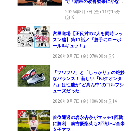
で「結果の改善効果にかなり
の意外性」
2026年8月7日 (金) 11時15分
18
宮里道場【正反対の2人を同時レッ
スン編】第11話／『勝手にローボ
ール&ギュッ！』
2026年8月7日 (金) 07時00分
9
「フワフワ」と「しっかり」の絶妙
なバランス！ 新しい『FJクオンタ
ム』は性能が“ど真ん中”のゴルフシ
ューズだった
2026年8月7日 (金) 10時00分
14
首位通過の岩永杏奈がマッチ1回戦
に勝利 廣吉優梨菜も2回戦へ/全米
女子アマ