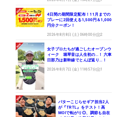
4日間の期間限定配布！11月までの
プレーに2回使える1,500円＆1,000
円分クーポン！
2026年8月8日 (土) 06時00分
2
女子プロたちが過ごしたオープンウ
ィーク 堀琴音は人生初の…！ 六車
日那乃は新幹線でとんぼ返り…！
2026年8月7日 (金) 11時57分
1
パターこじらせギア担当2人
が『TRTL』をテスト！高
MOIで転がり◎、調節も自在