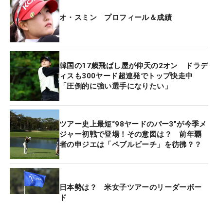
オ・スミン プロフィール＆成績
韓国の17歳飛ばし屋が仰天の2オン ドラデ
ィスも300ヤード超連発でトップ快走中
「圧倒的に強い選手になりたい」
ツアー史上最短“98ヤードのパー3”が今季メ
ジャー初戦で登場！その意図は？ 前年覇
者の申ジエは「ペブルビーチ」を彷彿？？
日本勢は？ 米女子ツアーのリーダーボー
ド