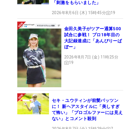
「刺激をもらいました」
2026年8月6日 (木) 15時45分
19
金田久美子がツアー通算500
試合に参戦！ プロ18年目の
大記録達成に「あんびりーば
ぼー」
2026年8月7日 (金) 11時25分
19
セキ・ユウティンが前髪パッツン
に！ 新ヘアスタイルに「美しすぎ
て怖い」「プロゴルファーには見え
ない」とコメント殺到
2026年8月7日 (金) 15時29分
7