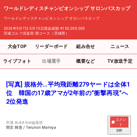
ワールドレディスチャンピオンシップ サロンパスカップ
ワールドレディスチャンピオンシップ サロンパスカップ
2026年5月7日-5月10日
賞金総額
¥150,000,000
茨城ゴルフ倶楽部 西コース（茨城県）
大会TOP
リーダーボード
組み合せ
ニュース
ライブフォト
出場選手
概要など
TV放送予定
[写真] 規格外…平均飛距離279ヤードは全体1
位 韓国の17歳アマが2年前の“衝撃再現”へ
2位発進
コメン
所属
ALBA Net編集部
ト
間宮 輝憲
/
Terunori Mamiya
0
件