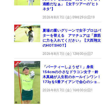
過酷だなぁ」【女子ツアーの“ヒト
ネタ”】
2026年8月7日 (金) 09時29分
19
夏場の重いグリーンで女子プロはパ
ターを替える アマチュアは「腹筋
に力を入れてください」【大西翔太
のHOTSHOT】
2026年8月7日 (金) 12時00分
7
「パーティーしようぜ！」身長
154cmの小さなドラコン女子・鈴
木真緒が人生初のホールインワン！
173yを5番アイアンで会心のショッ
ト
2026年8月7日 (金) 16時00分
1