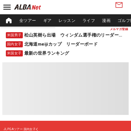
全ツアー
ギア
レッスン
ライフ
漫画
ゴルフ
メルマガ登録
松山英樹ら出場 ウィンダム選手権のリーダーボード
米国男子
北海道meijiカップ リーダーボード
国内女子
最新の世界ランキング
米国女子
JLPGAツアー
国内女子