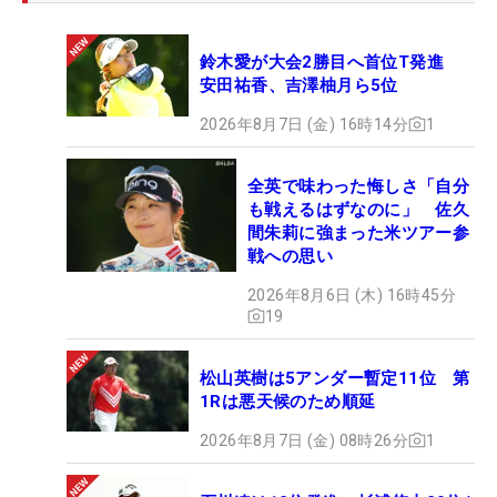
鈴木愛が大会2勝目へ首位T発進
安田祐香、吉澤柚月ら5位
2026年8月7日 (金) 16時14分
1
全英で味わった悔しさ「自分
も戦えるはずなのに」 佐久
間朱莉に強まった米ツアー参
戦への思い
2026年8月6日 (木) 16時45分
19
松山英樹は5アンダー暫定11位 第
1Rは悪天候のため順延
2026年8月7日 (金) 08時26分
1