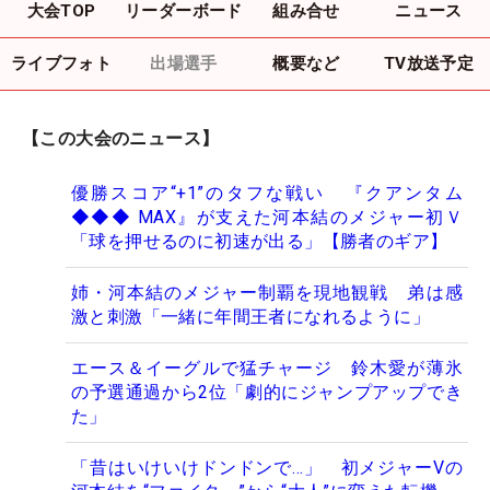
大会TOP
リーダーボード
組み合せ
ニュース
ライブフォト
出場選手
概要など
TV放送予定
【この大会のニュース】
優勝スコア“+1”のタフな戦い 『クアンタム
◆◆◆ MAX』が支えた河本結のメジャー初Ｖ
「球を押せるのに初速が出る」【勝者のギア】
姉・河本結のメジャー制覇を現地観戦 弟は感
激と刺激「一緒に年間王者になれるように」
エース＆イーグルで猛チャージ 鈴木愛が薄氷
の予選通過から2位「劇的にジャンプアップでき
た」
「昔はいけいけドンドンで…」 初メジャーVの