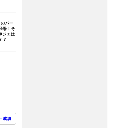
ドのパー
登場！そ
申ジエは
？？
・成績