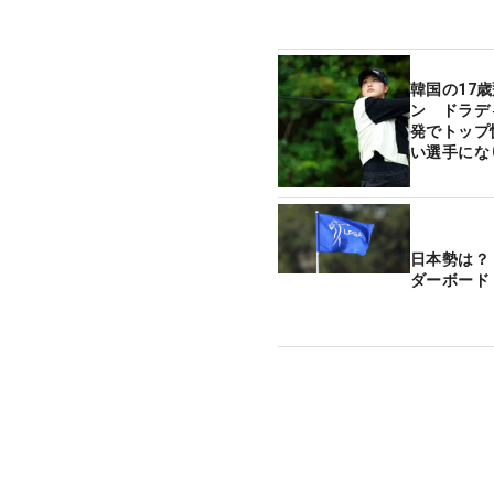
韓国の17
ン ドラデ
発でトップ
い選手にな
日本勢は？
ダーボード