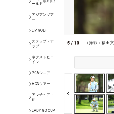
欧州男子
ールド
アジアンツア
ー
LIV GOLF
ステップ・ア
5
/
10
（撮影：福田
ップ
ネクストヒロ
イン
PGAシニア
ACNツアー
アマチュア・
他
LADY GO CUP