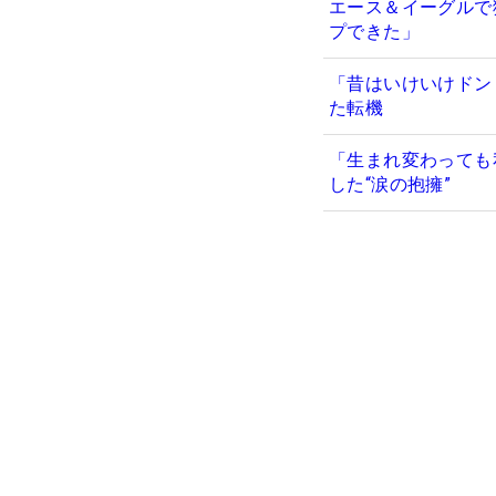
エース＆イーグルで
プできた」
「昔はいけいけドン
た転機
「生まれ変わっても
した“涙の抱擁”