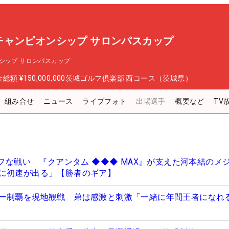
チャンピオンシップ サロンパスカップ
シップ サロンパスカップ
金総額
¥150,000,000
茨城ゴルフ倶楽部 西コース（茨城県）
組み合せ
ニュース
ライブフォト
出場選手
概要など
TV
タフな戦い 『クアンタム ◆◆◆ MAX』が支えた河本結のメ
に初速が出る」【勝者のギア】
ー制覇を現地観戦 弟は感激と刺激「一緒に年間王者になれ