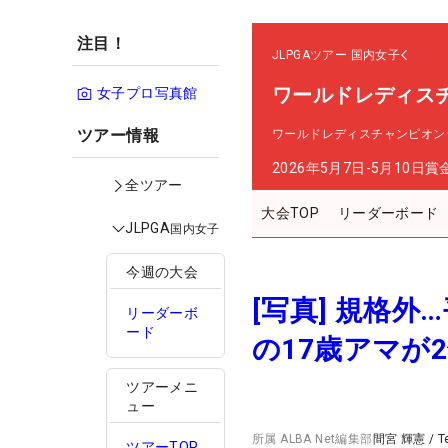
注目！
JLPGAツアー
国内女子
ワールドレディス
女子プロ写真館
ツアー情報
ワールドレディスチャンピオン
2026年5月7日-5月10日
賞
全ツアー
大会TOP
リーダーボード
JLPGA
国内女子
今週の大会
[写真] 規格外
リーダーボ
ード
の17歳アマが
ツアーメニ
ュー
所属
ALBA Net編集部
間宮 輝憲
/
T
ツアーTOP