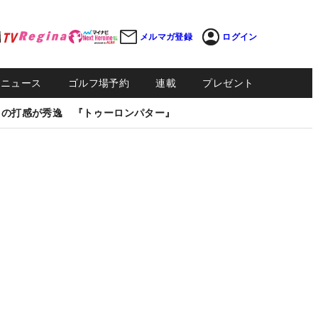
メルマガ登録
ログイン
Sニュース
ゴルフ場予約
連載
プレゼント
しの打感が秀逸 『トゥーロンパター』