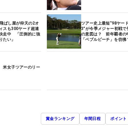
歳飛ばし屋が仰天の2オ
ツアー史上最短“98ヤー
ィスも300ヤード超連
3”が今季メジャー初戦で
快走中 「圧倒的に強
の意図は？ 前年覇者の
りたい」
「ペブルビーチ」を彷彿
 米女子ツアーのリー
賞金ランキング
年間日程
ポイント