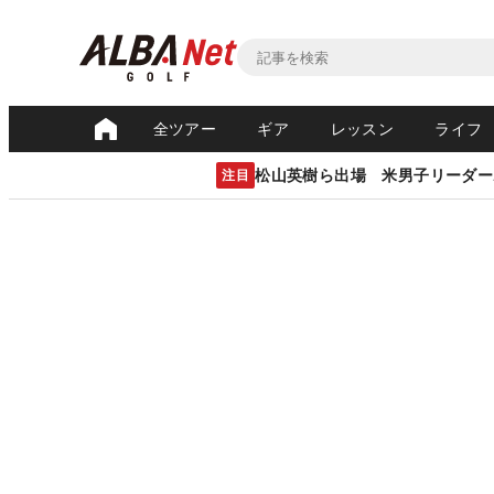
全ツアー
ギア
レッスン
ライフ
松山英樹ら出場 米男子リーダー
注目