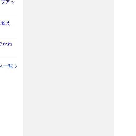
ンプアッ
に変え
でかわ
ス一覧