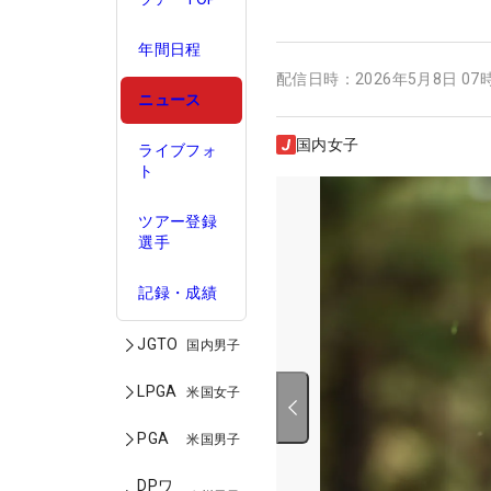
年間日程
配信日時：
2026年5月8日 07
ニュース
国内女子
ライブフォ
ト
ツアー登録
選手
記録・成績
JGTO
国内男子
LPGA
米国女子
PGA
米国男子
DPワ