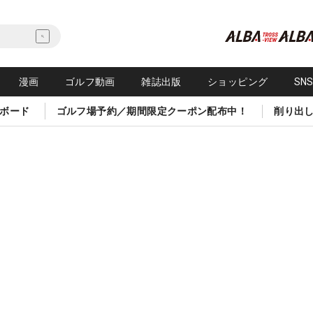
漫画
ゴルフ動画
雑誌出版
ショッピング
SN
ボード
ゴルフ場予約／期間限定クーポン配布中！
削り出