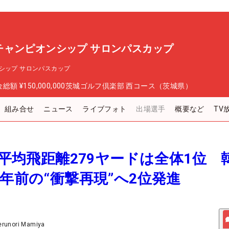
チャンピオンシップ サロンパスカップ
シップ サロンパスカップ
金総額
¥150,000,000
茨城ゴルフ倶楽部 西コース（茨城県）
組み合せ
ニュース
ライブフォト
出場選手
概要など
TV
…平均飛距離279ヤードは全体1位 
2年前の“衝撃再現”へ2位発進
erunori Mamiya