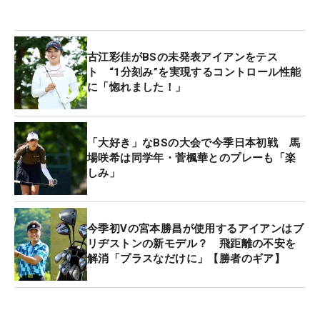
古江彩佳がBSの未発表アイアンをテス
ト “1分刻み”を実現するコントロール性能
に「惚れました！」
「大好き」なBSの大会で今季日本初戦 馬
場咲希は同学年・菅楓華とのプレーも「楽
しみ」
今季初Vの宮本勝昌が使用するアイアンはブ
リヂストンの新モデル？ 飛距離の不安を
解消「プラスなだけに」【勝者のギア】