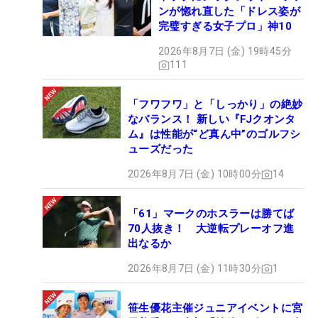
ンが惚れ直した「ドレス姿が
完璧すぎる女子プロ」神10
2026年8月7日 (金) 19時45分
111
「フワフワ」と「しっかり」の絶妙
なバランス！ 新しい『FJクオンタ
ム』は性能が“ど真ん中”のゴルフシ
ューズだった
2026年8月7日 (金) 10時00分
14
「61」マークのホスラーは勝てば
70人抜き！ 大逆転プレーオフ進
出なるか
2026年8月7日 (金) 11時30分
1
笹生優花主催ジュニアイベントに宮