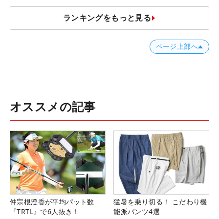
ランキングをもっと見る
ページ上部へ
オススメの記事
仲宗根澄香が平均パット数
猛暑を乗り切る！ こだわり機
『TRTL』で6人抜き！
能派パンツ4選