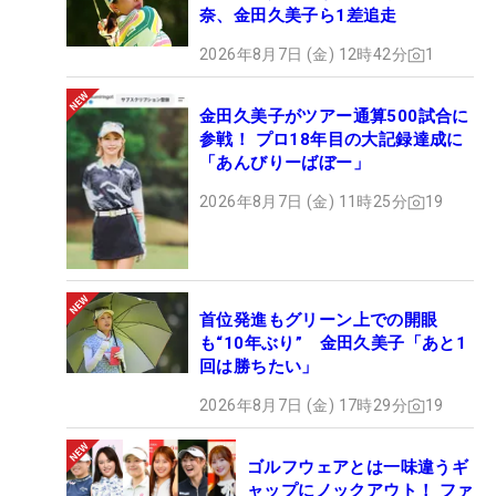
奈、金田久美子ら1差追走
2026年8月7日 (金) 12時42分
1
金田久美子がツアー通算500試合に
参戦！ プロ18年目の大記録達成に
「あんびりーばぼー」
2026年8月7日 (金) 11時25分
19
首位発進もグリーン上での開眼
も“10年ぶり” 金田久美子「あと1
回は勝ちたい」
2026年8月7日 (金) 17時29分
19
ゴルフウェアとは一味違うギ
ャップにノックアウト！ ファ