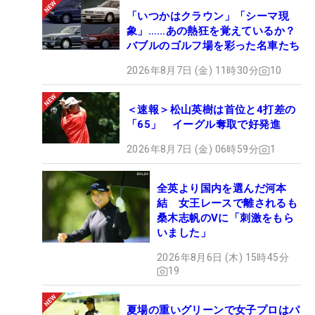
「いつかはクラウン」「シーマ現
象」……あの熱狂を覚えているか？
バブルのゴルフ場を彩った名車たち
2026年8月7日 (金) 11時30分
10
＜速報＞松山英樹は首位と4打差の
「65」 イーグル奪取で好発進
2026年8月7日 (金) 06時59分
1
全英より国内を選んだ河本
結 女王レースで離されるも
桑木志帆のVに「刺激をもら
いました」
2026年8月6日 (木) 15時45分
19
夏場の重いグリーンで女子プロはパ