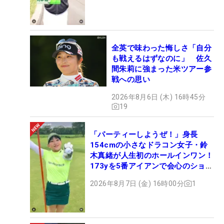
全英で味わった悔しさ「自分
も戦えるはずなのに」 佐久
間朱莉に強まった米ツアー参
戦への思い
2026年8月6日 (木) 16時45分
19
「パーティーしようぜ！」身長
154cmの小さなドラコン女子・鈴
木真緒が人生初のホールインワン！
173yを5番アイアンで会心のショッ
ト
2026年8月7日 (金) 16時00分
1