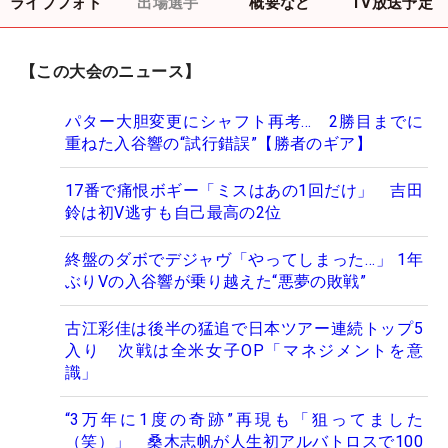
ライブフォト
出場選手
概要など
TV放送予定
【この大会のニュース】
パター大胆変更にシャフト再考… 2勝目までに
重ねた入谷響の“試行錯誤”【勝者のギア】
17番で痛恨ボギー「ミスはあの1回だけ」 吉田
鈴は初V逃すも自己最高の2位
終盤のダボでデジャヴ「やってしまった…」 1年
ぶりVの入谷響が乗り越えた“悪夢の敗戦”
古江彩佳は後半の猛追で日本ツアー連続トップ5
入り 次戦は全米女子OP「マネジメントを意
識」
“3万年に1度の奇跡”再現も「狙ってました
（笑）」 桑木志帆が人生初アルバトロスで100