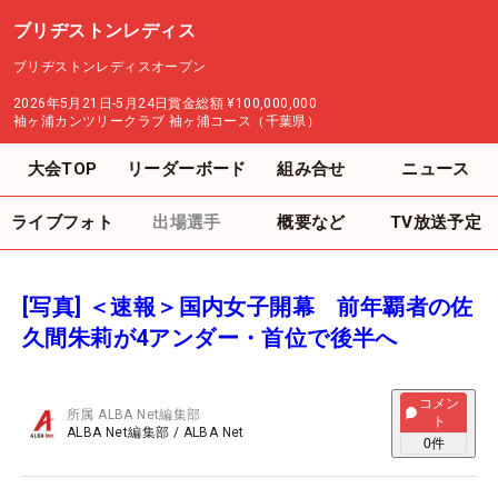
ブリヂストンレディス
ブリヂストンレディスオープン
2026年5月21日-5月24日
賞金総額
¥100,000,000
袖ヶ浦カンツリークラブ 袖ヶ浦コース（千葉県）
大会TOP
リーダーボード
組み合せ
ニュース
ライブフォト
出場選手
概要など
TV放送予定
[写真] ＜速報＞国内女子開幕 前年覇者の佐
久間朱莉が4アンダー・首位で後半へ
コメン
所属
ALBA Net編集部
ト
ALBA Net編集部
/
ALBA Net
0
件