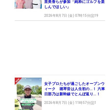
里美香らが参加「純粋にゴルフを楽
しんでほしい」
2026年8月7日 (金) 07時15分
19
女子プロたちが過ごしたオープンウ
ィーク 堀琴音は人生初の…！ 六車
日那乃は新幹線でとんぼ返り…！
2026年8月7日 (金) 11時57分
1