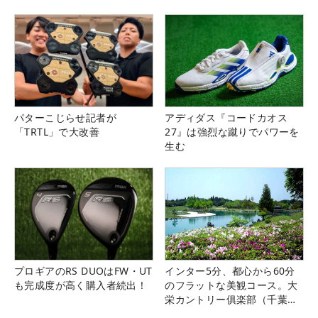
パターこじらせ記者が
アディダス『コードカオス
「TRTL」で大改善
27』は強烈な蹴りでパワーを
生む
プロギアのRS DUOはFW・UT
インター5分、都心から60分
も完成度が高く購入者続出！
のフラットな美観コース。大
栄カントリー俱楽部（千葉
県）