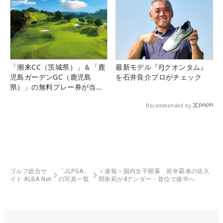
「潮来CC（茨城県）」＆「鹿
最新モデル『FJクオンタム』
児島ガーデンGC（鹿児島
を石井良介プロがチェック
県）」の無料プレー券が当た
る！！
Recommended by
ゴルフ総合サ
「JLPGA」
＜速報＞国内女子開幕 前年覇者の佐久
イト ALBA Net
の写真一覧
間朱莉が4アンダー・首位で後半へ