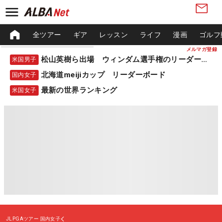
全ツアー
ギア
レッスン
ライフ
漫画
ゴルフ
メルマガ登録
松山英樹ら出場 ウィンダム選手権のリーダーボード
米国男子
北海道meijiカップ リーダーボード
国内女子
最新の世界ランキング
米国女子
JLPGAツアー
国内女子