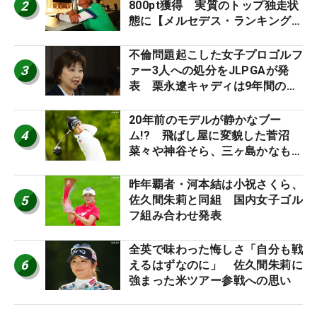
2
800pt獲得 実質のトップ独走状
態に【メルセデス・ランキング番
外編】
不倫問題起こした女子プロゴルフ
3
ァー3人への処分をJLPGAが発
表 栗永遼キャディは9年間の立
ち入り禁止
20年前のモデルが静かなブー
4
ム!? 飛ばし屋に変貌した菅沼
菜々や神谷そら、三ヶ島かなも使
う“名器”が人気な理由【ツアープ
ロたちの“飛ばしギア”】
昨年覇者・河本結は小祝さくら、
5
佐久間朱莉と同組 国内女子ゴル
フ組み合わせ発表
全英で味わった悔しさ「自分も戦
6
えるはずなのに」 佐久間朱莉に
強まった米ツアー参戦への思い