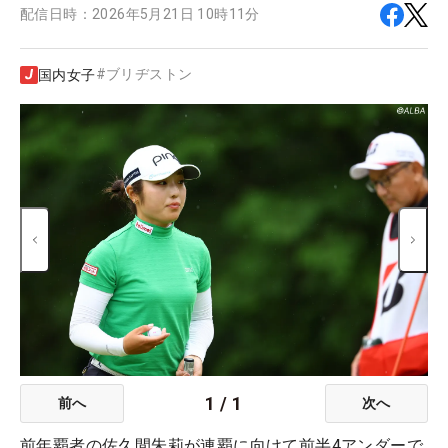
配信日時：
2026年5月21日 10時11分
#
ブリヂストン
国内女子
1
/
1
前へ
次へ
前年覇者の佐久間朱莉が連覇に向けて前半4アンダーで