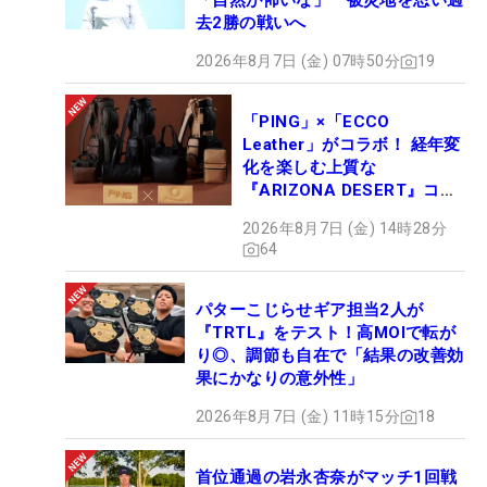
「自然が怖いな」 被災地を思い過
去2勝の戦いへ
2026年8月7日 (金) 07時50分
19
「PING」×「ECCO
Leather」がコラボ！ 経年変
化を楽しむ上質な
『ARIZONA DESERT』コレ
クション、9月15日限定デビ
2026年8月7日 (金) 14時28分
ュー
64
パターこじらせギア担当2人が
『TRTL』をテスト！高MOIで転が
り◎、調節も自在で「結果の改善効
果にかなりの意外性」
2026年8月7日 (金) 11時15分
18
首位通過の岩永杏奈がマッチ1回戦