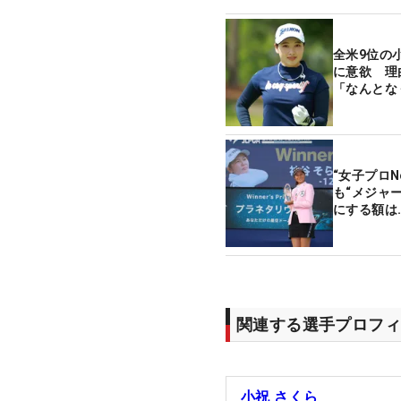
全米9位の
に意欲 理
「なんとな
“女子プロN
も“メジャー
にする額は
関連する選手プロフィ
小祝 さくら