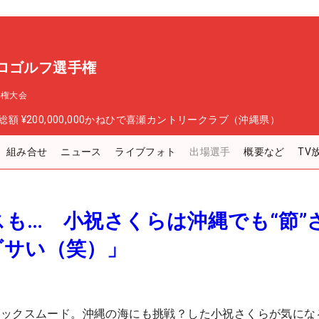
ロゴルフ選手権
手権大会
総額
¥200,000,000
かねひで喜瀬カントリークラブ（沖縄県）
組み合せ
ニュース
ライブフォト
出場選手
概要など
TV
も… 小祝さくらは沖縄でも“節”
ダサい（笑）」
ックスムード。沖縄の海にも挑戦？した小祝さくらが気にな