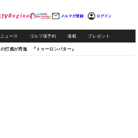
メルマガ登録
ログイン
Sニュース
ゴルフ場予約
連載
プレゼント
しの打感が秀逸 『トゥーロンパター』