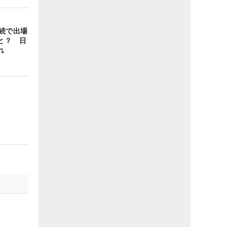
続で出場
と？ 日
れ