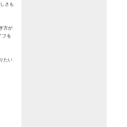
らしさも
ぎ方が
イフを
りたい