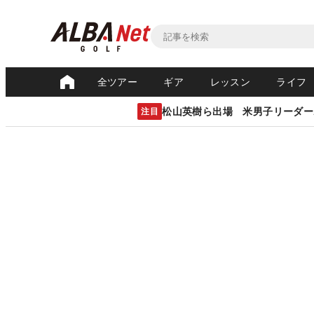
全ツアー
ギア
レッスン
ライフ
松山英樹ら出場 米男子リーダー
注目