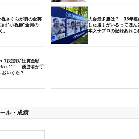
小祝さくらが初の全英
大会最多勝は？ 35年連
由は“小祝節”全開の
した選手がいるってほん
く」
本女子プロの記録あれこ
o.1決定戦”は賞金額
No.1”！ 優勝者が手
…おいくら？
ール・成績