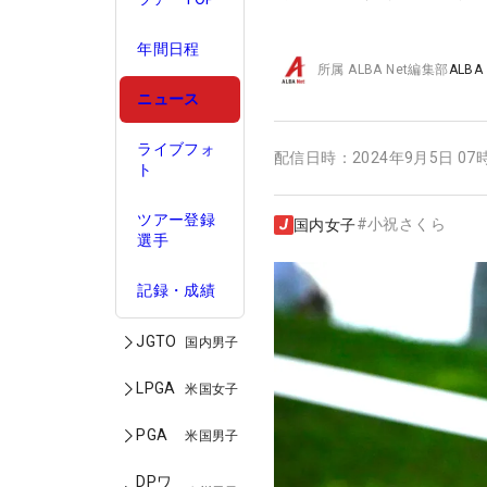
年間日程
所属
ALBA Net編集部
ALBA
ニュース
ライブフォ
配信日時：
2024年9月5日 07
ト
ツアー登録
#
小祝さくら
国内女子
選手
記録・成績
JGTO
国内男子
LPGA
米国女子
PGA
米国男子
DPワ