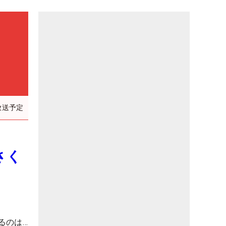
放送予定
さく
るのは…