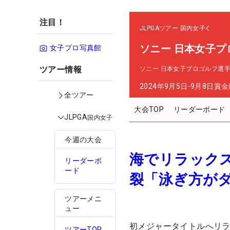
注目！
JLPGAツアー
国内女子
ソニー 日本女子プ
女子プロ写真館
ツアー情報
ソニー 日本女子プロゴルフ選
2024年9月5日-9月8日
賞金
全ツアー
大会TOP
リーダーボード
JLPGA
国内女子
今週の大会
海でリラックス
リーダーボ
ード
裂「泳ぎ方が
ツアーメニ
ュー
初メジャータイトルへリラ
ツアーTOP