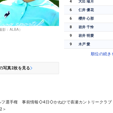
4
大出 瑞月
6
仁井 優花
6
櫻井 心那
8
岩井 千怜
影：ALBA）
9
岩井 明愛
9
木戸 愛
順位の続き
の写真
2
枚を見る
ルフ選手権 事前情報◇4日◇かねひで喜瀬カントリークラブ
2＞