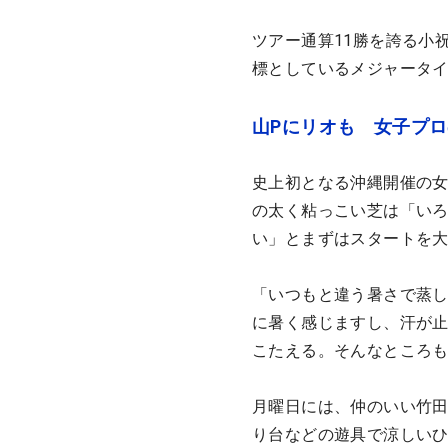
ツアー通算11勝を誇る小
標としているメジャータイ
山Pにリオも 女子プ
史上初となる沖縄開催の女
の太く粘っこい芝は「い
い」とまずはスタートを
「いつもと違う暑さで蒸
に暑く感じますし、汗が
こたえる。そんなところ
月曜日には、仲のいい竹田
り台などの遊具で涼しい