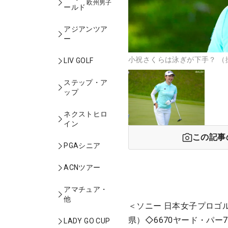
欧州男子
ールド
アジアンツア
ー
小祝さくらは泳ぎが下手？ （撮
LIV GOLF
ステップ・ア
ップ
ネクストヒロ
イン
この記事
PGAシニア
ACNツアー
アマチュア・
他
＜ソニー 日本女子プロゴ
県）◇6670ヤード・パー7
LADY GO CUP