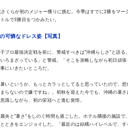
祝さくらが初のメジャー獲りに挑む。今季はすでに2勝をマー
トルで3勝目をつかみたい。
ロの可憐なドレス姿【写真】
子プロ最強決定戦を前に、警戒すべきは“沖縄らしさ”と語る
ろいろまざっている」と警戒。「そこを攻略しながら初日頑張
大事にいきたいところだ。
し暑いというか、もっとカラッとしてると思っていたので、想
止まらないので嫌ですね」。初秋を迎えた今でも、沖縄の暑さ
も意識しながら、初の栄冠へと進む覚悟。
麗央と“暑さ”をしのぐ時間も過ごした。ホテル隣接の施設で
ひとときをエンジョイした。「最近のは結構ハイレベルで、す