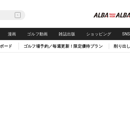
漫画
ゴルフ動画
雑誌出版
ショッピング
SN
ボード
ゴルフ場予約／毎週更新！限定優待プラン
削り出