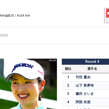
 Net編集部
/
ALBA Net
時00分
Round
4
順位
選手名
1
竹田 麗央
2
山下 美夢有
3
藤田 さいき
4
阿部 未悠