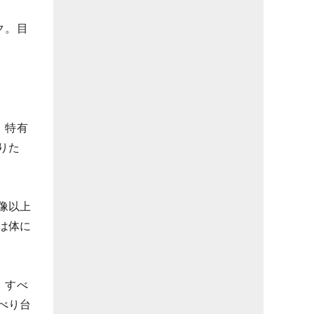
ク。目
。特有
りた
像以上
は体に
、すべ
べり台