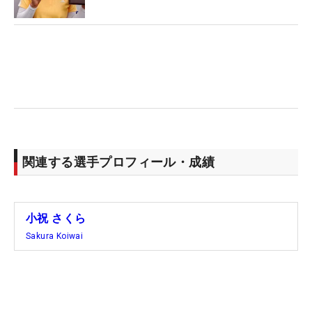
の3度だけで、ほかのメジャーは出場資格があって
も権利を行使することはなかったが、今年は「出た
いなぁと思います」と珍しく前向き。今年の「全
英」はゴルフの聖地、セントアンドリュース・オー
ルドコースで開催されるが、出場に意欲を示す理由
を尋ねられると「なんとなくです」と“小祝ワール
ド”全開のふわっとした答えが返ってきた。
「全米は本当に難しいコースだった。その中で日本
関連する選手プロフィール・成績
勢が上位で戦っているのを見て、すごいなぁと思っ
ていた。自分も上位でプレーできていたんですけ
ど、なんかすごい不思議な感じでした」
小祝 さくら
Sakura Koiwai
仲良しの竹田麗央と並んで日本ツアー組では最上位
に入った「全米」の感想も小祝節。ちょっぴり悔い
が残るのは「最終日はもうちょっと伸ばしたかっ
た」で、反省は「お醤油とかの調味料を持っていく