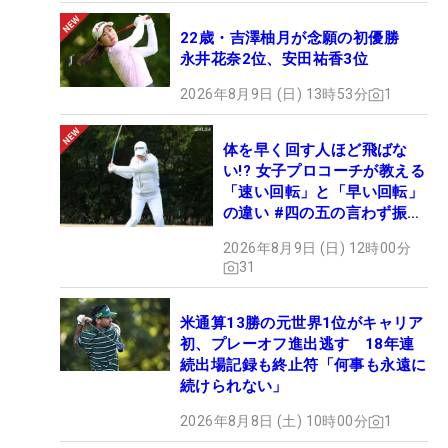
22歳・吉澤柚月が念願の初優勝
永井花奈2位、安田祐香3位
2026年8月9日 (日) 13時53分
1
体を早く回す人ほど飛ばな
い!? 女子プロコーチが教える
「速い回転」と「早い回転」
の違い #四の五の言わず振り
氣れ
2026年8月9日 (日) 12時00分
31
米通算13勝の元世界1位がキャリア
初、プレーオフ進出逃す 18年連
続出場記録も終止符「何事も永遠に
続けられない」
2026年8月8日 (土) 10時00分
1