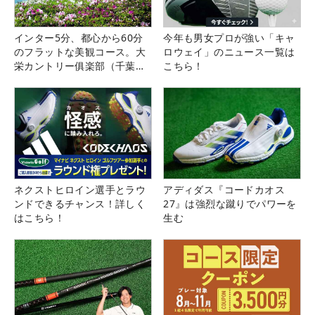
インター5分、都心から60分
今年も男女プロが強い「キャ
のフラットな美観コース。大
ロウェイ」のニュース一覧は
栄カントリー俱楽部（千葉
こちら！
県）
ネクストヒロイン選手とラウ
アディダス『コードカオス
ンドできるチャンス！詳しく
27』は強烈な蹴りでパワーを
はこちら！
生む