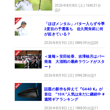
2026年8月8日 (土) 16時21分
1
「ほぼメンタル」パター入らず今季
2度目の予選落ち 佐久間朱莉に何
が起きている？
2026年8月9日 (日) 08時39分
20
＜速報＞安田祐香、吉澤柚月はパー
発進 大混戦の最終ラウンドがスタ
ート
2026年8月9日 (日) 09時28分
1
話題の新作を抑えて『G440 K』が
首位 “10Ｋ”人気は未だに継続中 #
週間ギアランキング
2026年8月8日 (土) 18時00分
11