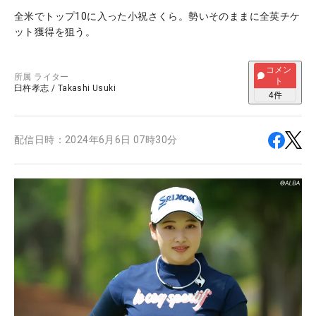
全米でトップ10に入った小祝さくら。勢いそのままに全英チケ
ット獲得を狙う。
コメン
所属
ライター
ト
臼杵孝志
/
Takashi Usuki
4
件
配信日時：
2024年6月6日 07時30分