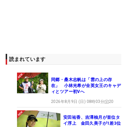
のをまた忘れました。お肉はおいしいけど、向こう
のソースはちょっと苦手なんです」。全英を目指す
4日間。目標をクリアしたら、今度こそ忘れ物はな
しだ。（文・臼杵孝志）
読まれています
同郷・桑木志帆は「雲の上の存
在」 小林光希が全英女王のキャデ
ィとツアー初Vへ
2026年8月9日 (日) 08時03分
20
安田祐香、吉澤柚月が首位タ
イ浮上 金田久美子が1差3位