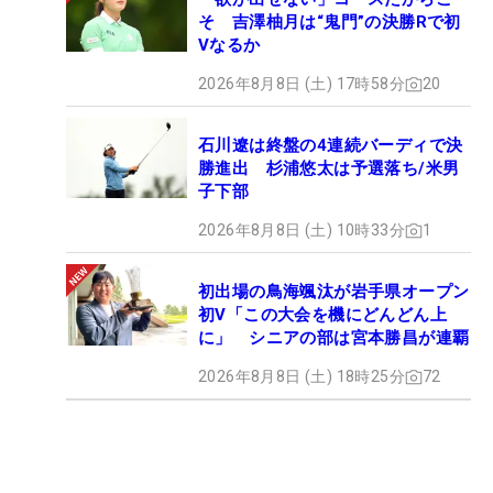
そ 吉澤柚月は“鬼門”の決勝Rで初
Vなるか
2026年8月8日 (土) 17時58分
20
石川遼は終盤の4連続バーディで決
勝進出 杉浦悠太は予選落ち/米男
子下部
2026年8月8日 (土) 10時33分
1
初出場の鳥海颯汰が岩手県オープン
初V「この大会を機にどんどん上
に」 シニアの部は宮本勝昌が連覇
2026年8月8日 (土) 18時25分
72