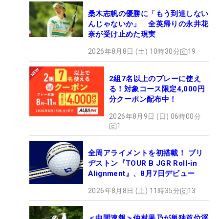
桑木志帆の優勝に「もう到達しない
んじゃないか」 全英帰りの永井花
奈が受け止めた現実
2026年8月8日 (土) 10時30分
19
2組7名以上のプレーに使え
る！対象コース限定4,000円
分クーポン配布中！
2026年8月9日 (日) 06時00分
1
全周アライメントを初搭載！ ブリ
ヂストン『TOUR B JGR Roll-in
Alignment』、8月7日デビュー
2026年8月8日 (土) 11時35分
13
＜中間速報＞仲村果乃が単独首位浮