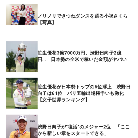
米」は日本勢最上位の20位、帰国直後の本大会は8
位に入った。その年の「全米」には日本ツアーから
ノリノリできつねダンスを踊る小祝さくら
5人が出場したが、前後の日本ツアーを休まなかっ
【写真】
たのは小祝だけ。ツアーに本格参戦したプロ2年目
の2018年の開幕戦から「全米」の2試合を含めて、
試合のある週は一度も休んでいない皆勤賞の26歳は
笹生優花3億7000万円、渋野日向子2億
「昔は時差ボケも大丈夫だったけど、最近は年齢を
円… 日本勢の全米で稼いだ金額がヤバい
感じます」と笑ったが、疲れ知らず、故障知らずの
体は天賦の才だ。
笹生優花が日本勢トップの6位浮上 渋野日
今季は3月の「ヤマハレディースオープン葛城」で
向子は61位 パリ五輪出場権争いも激化
ツアー通算10勝目を挙げるなど、メルセデス・ラン
【女子世界ランキング】
キングは3位につけている。今大会終了時点で、こ
の順位をキープすれば8月の「AIG女子オープン」
（全英）の出場権を得る。これまでメジャー出場は
渋野日向子が“復活”のメジャー2位 「ここ
コロナ禍で12月開催となった20年を含めた「全米」
から新しい章をスタートできる」