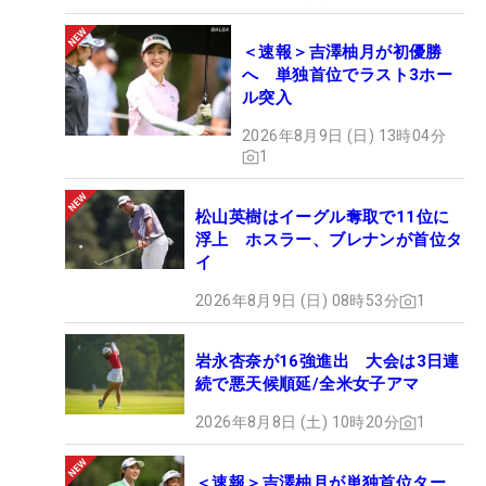
＜速報＞吉澤柚月が初優勝
へ 単独首位でラスト3ホー
ル突入
2026年8月9日 (日) 13時04分
1
松山英樹はイーグル奪取で11位に
浮上 ホスラー、ブレナンが首位タ
イ
2026年8月9日 (日) 08時53分
1
岩永杏奈が16強進出 大会は3日連
続で悪天候順延/全米女子アマ
2026年8月8日 (土) 10時20分
1
＜速報＞吉澤柚月が単独首位ター