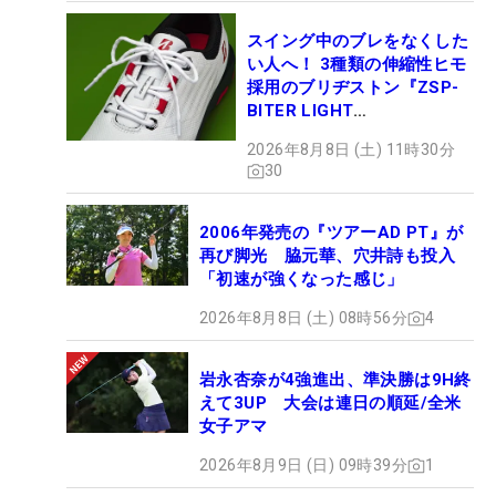
スイング中のブレをなくした
い人へ！ 3種類の伸縮性ヒモ
採用のブリヂストン『ZSP-
BITER LIGHT
MAGICLACE』、8月8日デビ
2026年8月8日 (土) 11時30分
ュー
30
2006年発売の『ツアーAD PT』が
再び脚光 脇元華、穴井詩も投入
「初速が強くなった感じ」
2026年8月8日 (土) 08時56分
4
岩永杏奈が4強進出、準決勝は9H終
えて3UP 大会は連日の順延/全米
女子アマ
2026年8月9日 (日) 09時39分
1