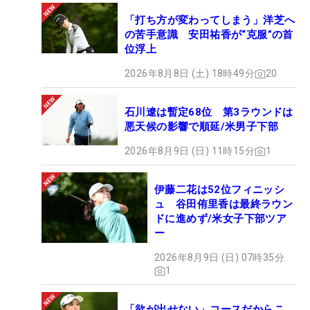
「打ち方が変わってしまう」洋芝へ
の苦手意識 安田祐香が“克服”の首
位浮上
2026年8月8日 (土) 18時49分
20
石川遼は暫定68位 第3ラウンドは
悪天候の影響で順延/米男子下部
2026年8月9日 (日) 11時15分
1
伊藤二花は52位フィニッシ
ュ 谷田侑里香は最終ラウン
ドに進めず/米女子下部ツア
ー
2026年8月9日 (日) 07時35分
1
「欲が出せない」コースだからこ