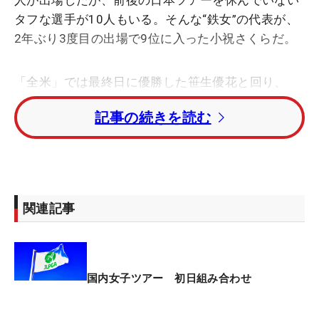
人が出場したが、前後の日本ツアーを休んでいない
タフな選手が10人もいる。そんな“鉄女”の代表が、
2年ぶり3度目の出場で9位に入った小祝さくらだ。
「全米」では最終日に優勝した笹生優花と回り、
「すごいプレーを間近で見ることができた。距離は
記事の続きを読む
すごく飛ぶし、ショットもアプローチもパットもぜ
んぶ素晴らしかった」とギャラリー目線にもなった
が、自身も4バーディ・6ボギーの「72」と粘りのプ
レーでメジャー自己最高の成績を残した。2週前の
「リゾートトラスト レディス」で5位に入っての渡
関連記事
米で、帰国は前日の4日。まさに弾丸の日米往復に
も「足のむくみが少し気になるけど、特に疲れはな
いです」と涼しい顔で話した。
国内女子ツアー 初日組み合わせ
2年前の「全米」も同じく強行日程だった。リゾー
トトラスト レディスで優勝を果たし、翌週の「全