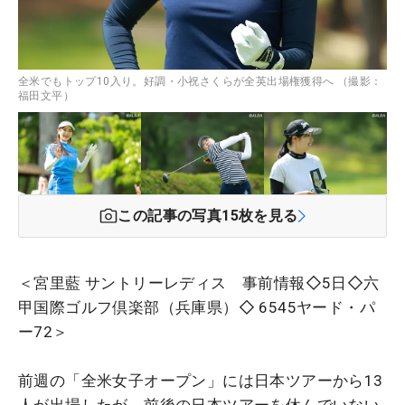
全米でもトップ10入り。好調・小祝さくらが全英出場権獲得へ （撮影：
福田文平）
この記事の写真
15
枚を見る
＜宮里藍 サントリーレディス 事前情報◇5日◇六
甲国際ゴルフ倶楽部（兵庫県）◇ 6545ヤード・パ
ー72＞
前週の「全米女子オープン」には日本ツアーから13