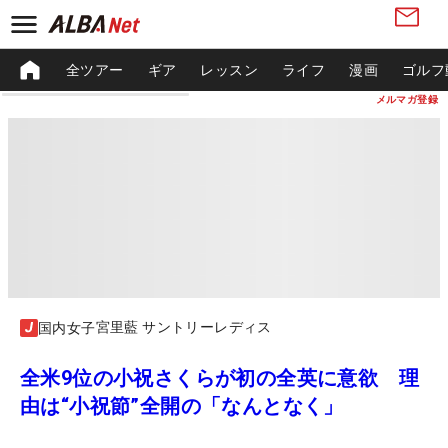
全ツアー
ギア
レッスン
ライフ
漫画
ゴルフ
メルマガ登録
宮里藍 サントリーレディス
国内女子
全米9位の小祝さくらが初の全英に意欲 理
由は“小祝節”全開の「なんとなく」