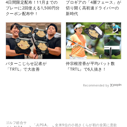
4日間限定配布！11月までの
プロギアの「4層フェース」が
プレーに2回使える1,500円分
切り開く高初速ドライバーの
クーポン配布中！
新時代
パターこじらせ記者が
仲宗根澄香が平均パット数
「TRTL」で大改善
『TRTL』で6人抜き！
Recommended by
ゴルフ総合サ
「JLPGA」
全米9位の小祝さくらが初の全英に意欲