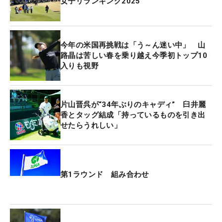
女子リランキング2025
を挟んでから打撃練習場で“おかわり”。計測データ
を見るとラウンド中の感覚は間違いではなく、実際
にアイアンの飛距離が「5ヤード」アップしている
今年の米国再挑戦は「う～ん迷い中」 山
ことも確認できた。
路晶は苦しい春を乗り越え今季初トップ10
入りも視野
アイアン選択の基準については「前は顔重視だった
けど、今は打感と球が上がるかどうか（が大事）。
そこがよかったですね」とも話す。そこは“合格”。
片山晋呉が“34年ぶりのキャディ” 臼井麗
話を聞いた時は、あとは感覚を合わせ、すぐに投入
香とタッグ結成「持っているものを引き出
せたらうれしい」
するかを決める段階に入っていた。
賞金総額3億円は、選手にとって大きなモチベーシ
ョンになる。山路も「もちろんです（笑）」と、や
第1ラウンド 組み合わせ
はり気合が入っている様子だ。直近5試合は予選落
ちも目立つが、先週行われた第1回リランキングも
19位で突破し中盤戦の出場にも何も問題はなし。何
よりも“一発”が魅力の選手ということもあり、新た