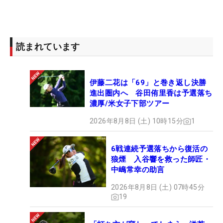
読まれています
伊藤二花は「69」と巻き返し決勝
進出圏内へ 谷田侑里香は予選落ち
濃厚/米女子下部ツアー
2026年8月8日 (土) 10時15分
1
6戦連続予選落ちから復活の
狼煙 入谷響を救った師匠・
中嶋常幸の助言
2026年8月8日 (土) 07時45分
19