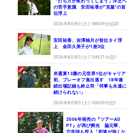
「打ち方が変わってしまう」洋芝へ
の苦手意識 安田祐香が“克服”の首
位浮上
2026年8月8日 (土) 18時49分
20
安田祐香、吉澤柚月が首位タイ浮
上 金田久美子が1差3位
2026年8月8日 (土) 16時21分
1
米通算13勝の元世界1位がキャリア
初、プレーオフ進出逃す 18年連
続出場記録も終止符「何事も永遠に
続けられない」
2026年8月8日 (土) 10時00分
1
2006年発売の『ツアーAD
PT』が再び脚光 脇元華、
穴井詩も投入「初速が強くな