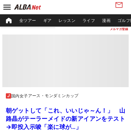
全ツアー
ギア
レッスン
ライフ
漫画
ゴルフ
メルマガ登録
アース・モンダミンカップ
国内女子
朝ゲットして「これ、いいじゃ～ん！」 山
路晶がテーラーメイドの新アイアンをテスト
→即投入示唆「楽に球が…」