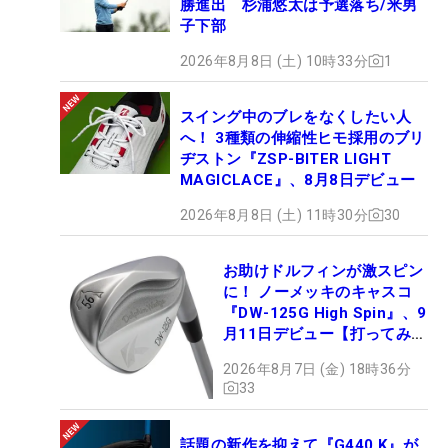
勝進出 杉浦悠太は予選落ち/米男
子下部
2026年8月8日 (土) 10時33分
1
スイング中のブレをなくしたい人
へ！ 3種類の伸縮性ヒモ採用のブリ
ヂストン『ZSP-BITER LIGHT
MAGICLACE』、8月8日デビュー
2026年8月8日 (土) 11時30分
30
お助けドルフィンが激スピン
に！ ノーメッキのキャスコ
『DW-125G High Spin』、9
月11日デビュー【打ってみ
た】
2026年8月7日 (金) 18時36分
33
話題の新作を抑えて『G440 K』が