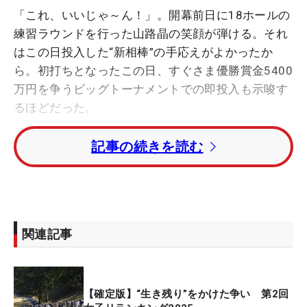
「これ、いいじゃ～ん！」。開幕前日に18ホールの
練習ラウンドを行った山路晶の笑顔が弾ける。それ
はこの日投入した“新相棒”の手応えがよかったか
ら。初打ちとなったこの日、すぐさま優勝賞金5400
万円を争うビッグトーナメントでの即投入も示唆す
るほどだった。
記事の続きを読む
その相棒とは、テーラーメイド社の未発表新作アイ
アン『P7CB』。詳細については会場にいるツアー担
当者たちも口ごもるような一本だ。それを19日の朝
に初めて手渡された山路だったが、実際にプレーす
るとすぐにその性能のよさを感じ取ることができ
関連記事
た。
「すごくよかった。ちょっと楽に球が上がるし、飛
【確定版】“生き残り”をかけた争い 第2回
んでる気もしました」。ラウンド後には、少し休憩