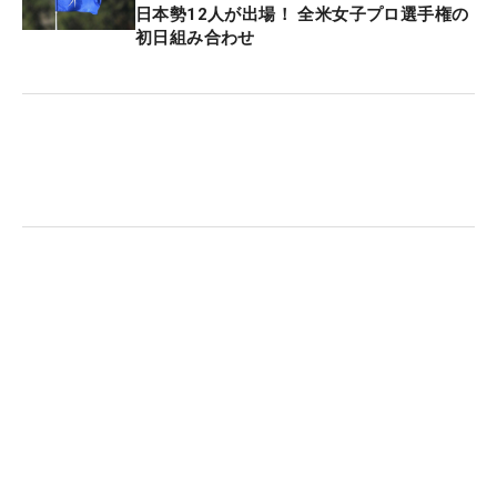
日本勢12人が出場！ 全米女子プロ選手権の
なギアが再び流れを戻すきっかけになるかもしれな
初日組み合わせ
い。調子についても「悪くない。かみ合えば」と、
いつも通りの明るい表情と口調で答えが返ってく
る。
同週に開催される男子ツアーの「JAPAN PLAYERS
CHAMPIONSHIP by サトウ食品」会場でも、選手た
ちが試している様子が確認されているニューアイア
ン。女子の会場でも山路はじめ永峰咲希がテストを
したりと“本格始動目前”という雰囲気が漂ってい
る。（文・間宮輝憲）