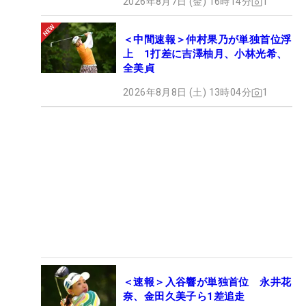
2026年8月7日 (金) 16時14分
1
＜中間速報＞仲村果乃が単独首位浮
上 1打差に吉澤柚月、小林光希、
全美貞
2026年8月8日 (土) 13時04分
1
＜速報＞入谷響が単独首位 永井花
奈、金田久美子ら1差追走