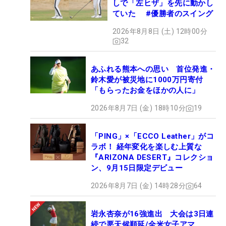
しで「左ヒザ」を先に動かし
ていた #優勝者のスイング
2026年8月8日 (土) 12時00分
32
あふれる熊本への思い 首位発進・
鈴木愛が被災地に1000万円寄付
「もらったお金をほかの人に」
2026年8月7日 (金) 18時10分
19
「PING」×「ECCO Leather」がコ
ラボ！ 経年変化を楽しむ上質な
『ARIZONA DESERT』コレクショ
ン、9月15日限定デビュー
2026年8月7日 (金) 14時28分
64
岩永杏奈が16強進出 大会は3日連
続で悪天候順延/全米女子アマ