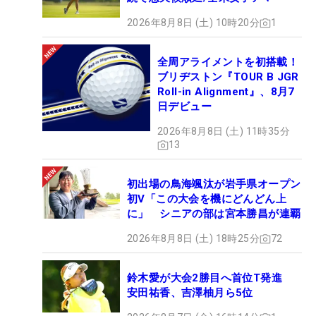
2026年8月8日 (土) 10時20分
1
全周アライメントを初搭載！
ブリヂストン『TOUR B JGR
Roll-in Alignment』、8月7
日デビュー
2026年8月8日 (土) 11時35分
13
初出場の鳥海颯汰が岩手県オープン
初V「この大会を機にどんどん上
に」 シニアの部は宮本勝昌が連覇
2026年8月8日 (土) 18時25分
72
鈴木愛が大会2勝目へ首位T発進
安田祐香、吉澤柚月ら5位