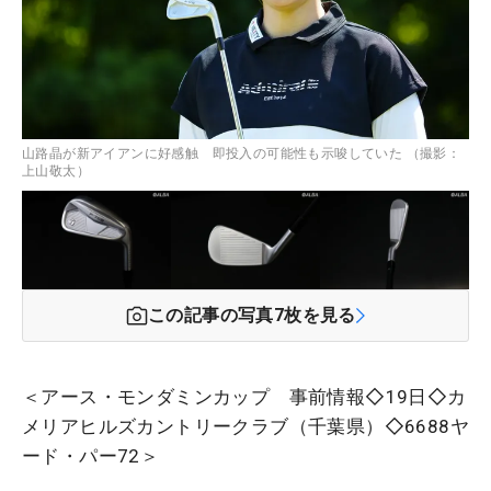
山路晶が新アイアンに好感触 即投入の可能性も示唆していた （撮影：
上山敬太）
この記事の写真
7
枚を見る
＜アース・モンダミンカップ 事前情報◇19日◇カ
メリアヒルズカントリークラブ（千葉県）◇6688ヤ
ード・パー72＞