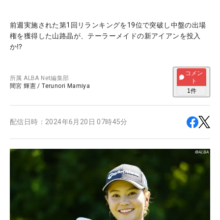
前週実施された第1回リランキングを19位で突破し中盤の出場
権を獲得した山路晶が、テーラーメイドの新アイアンを投入
か⁉
コメン
所属
ALBA Net編集部
ト
間宮 輝憲
/
Terunori Mamiya
1
件
配信日時：
2024年6月20日 07時45分