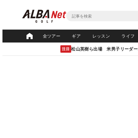
全ツアー
ギア
レッスン
ライフ
松山英樹ら出場 米男子リーダー
注目