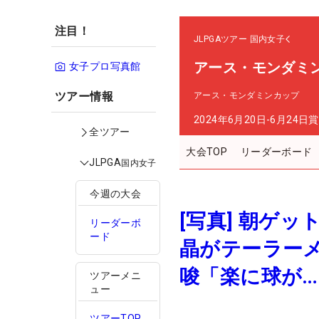
注目！
JLPGAツアー
国内女子
アース・モンダミ
女子プロ写真館
ツアー情報
アース・モンダミンカップ
2024年6月20日-6月24日
賞
全ツアー
大会TOP
リーダーボード
JLPGA
国内女子
今週の大会
[写真] 朝ゲ
リーダーボ
ード
晶がテーラー
唆「楽に球が…
ツアーメニ
ュー
ツアーTOP