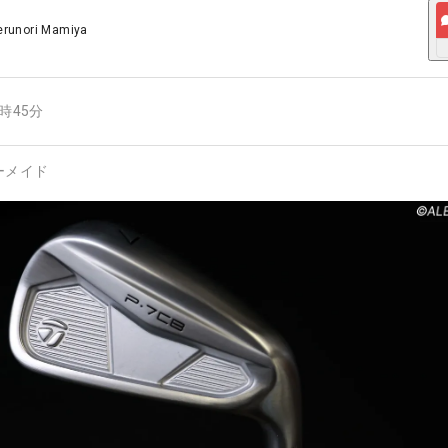
erunori Mamiya
7時45分
ーメイド