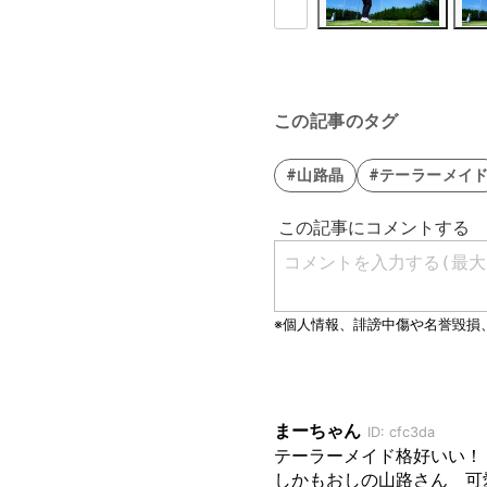
この記事のタグ
#山路晶
#テーラーメイ