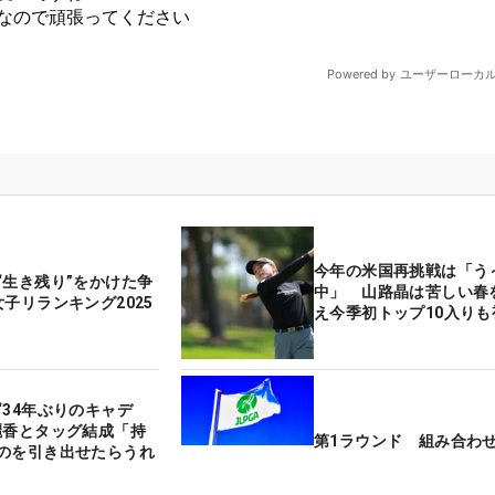
今年の米国再挑戦は「う
“生き残り”をかけた争
中」 山路晶は苦しい春
子リランキング2025
え今季初トップ10入りも
“34年ぶりのキャデ
麗香とタッグ結成「持
第1ラウンド 組み合わ
のを引き出せたらうれ