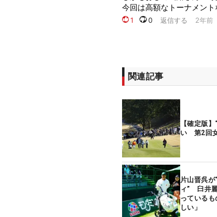
関連記事
【確定版】
い 第2回女
片山晋呉が
ィ” 臼井
っているも
しい」