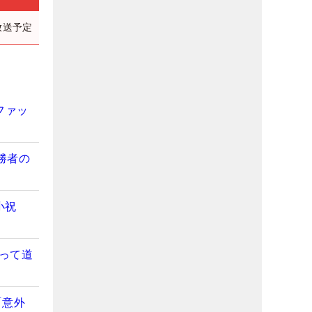
放送予定
ファッ
勝者の
小祝
って道
「意外