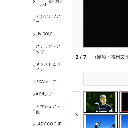
欧州男子
ールド
アジアンツア
ー
LIV GOLF
ステップ・ア
ップ
2
/
7
（撮影：福田文
ネクストヒロ
イン
PGAシニア
ACNツアー
アマチュア・
他
LADY GO CUP