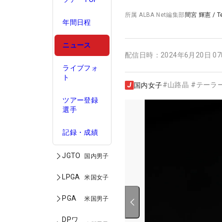
所属
ALBA Net編集部
間宮 輝憲
/
T
年間日程
ニュース
配信日時：
2024年6月20日 0
ライブフォ
ト
#
山路晶
#
テーラ
国内女子
ツアー登録
選手
記録・成績
JGTO
国内男子
LPGA
米国女子
PGA
米国男子
DPワ