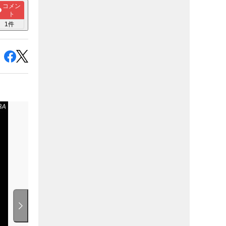
コメン
ト
1
件