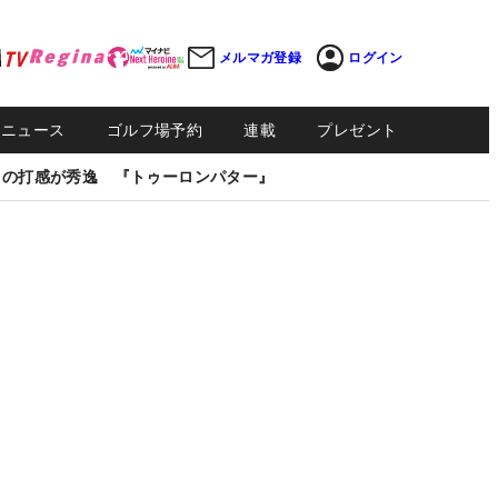
メルマガ登録
ログイン
Sニュース
ゴルフ場予約
連載
プレゼント
しの打感が秀逸 『トゥーロンパター』