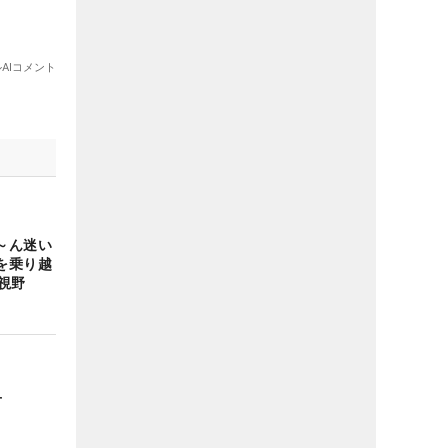
～ん迷い
を乗り越
視野
せ