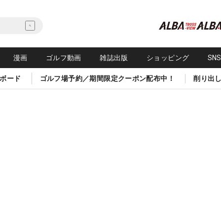
漫画
ゴルフ動画
雑誌出版
ショッピング
SN
ボード
ゴルフ場予約／期間限定クーポン配布中！
削り出