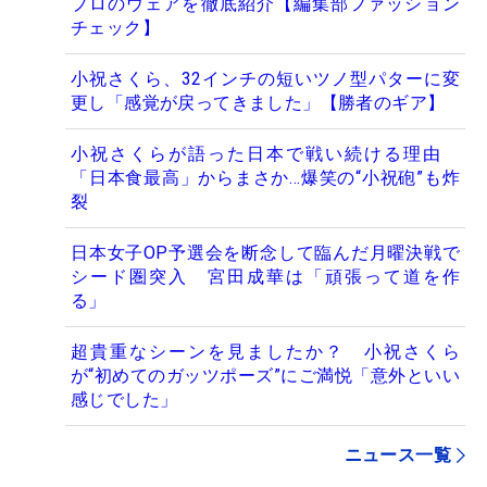
プロのウェアを徹底紹介【編集部ファッション
チェック】
小祝さくら、32インチの短いツノ型パターに変
更し「感覚が戻ってきました」【勝者のギア】
小祝さくらが語った日本で戦い続ける理由
「日本食最高」からまさか…爆笑の“小祝砲”も炸
裂
日本女子OP予選会を断念して臨んだ月曜決戦で
シード圏突入 宮田成華は「頑張って道を作
る」
超貴重なシーンを見ましたか？ 小祝さくら
が“初めてのガッツポーズ”にご満悦「意外といい
感じでした」
ニュース一覧