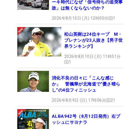
ーキ時代になぜ「信号待ちの追突事
故」は無くならないのか？
2026年8月10日 (月) 12時00分
1
松山英樹は24位キープ M・
ブレナンが23人抜き【男子世
界ランキング】
2026年8月10日 (月) 11時51分
1
消化不良の日々に「こんな感じ
か」 菅楓華が北海道で“憂さ晴ら
し”の4位フィニッシュ
2026年8月9日 (日) 17時06分
21
ALBA942号（8月12日発売）右プ
ッシュにサヨナラ