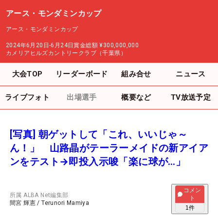
アース・モンダミンカップ
アース・モンダミンカップ
2024年6月20日-6月24日
賞金総額
¥300,000,000
カメリアヒルズカントリークラブ（千葉県）
大会TOP
リーダーボード
組み合せ
ニュース
ライブフォト
出場選手
概要など
TV放送予定
[写真] 朝ゲットして「これ、いいじゃ～
ん！」 山路晶がテーラーメイドの新アイア
ンをテスト→即投入示唆「楽に球が…」
コメン
所属
ALBA Net編集部
ト
間宮 輝憲
/
Terunori Mamiya
1
件