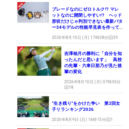
ブレードなのにゼロトルク!? マレ
ットなのに開閉しやすい!? ヘッド
形状だけじゃ判別できない最新パタ
ー34モデルの性能早見表を作って
みた #ギアカタログ2026
2026年8月10日 (月) 17時08分
39
吉澤柚月の勝利に「自分を知
ったんだと思います」 高校
の先輩・六車日那乃が見た後
輩の変化
2026年8月10日 (月) 07時30分
18
“生き残り”をかけた争い 第2回女
子リランキング2026
2026年8月9日 (日) 16時15分
1