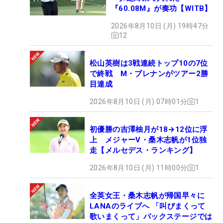
『60.08M』が奏功【WITB】
2026年8月10日 (月) 19時47分
12
松山英樹は3戦連続トップ10の7位
で終戦 M・ブレナンがツアー2勝
目達成
2026年8月10日 (月) 07時01分
1
初優勝の吉澤柚月が18→12位に浮
上 メジャーV・桑木志帆が1位独
走【メルセデス・ランキング】
2026年8月10日 (月) 11時00分
1
全英女王・桑木志帆が帰国早々に
LANAのライブへ 「叫びまくって
歌いまくって」バックステージでは