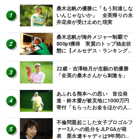
桑木志帆の優勝に「もう到達しな
1
いんじゃないか」 全英帰りの永
井花奈が受け止めた現実
桑木志帆が海外メジャー制覇で
2
800pt獲得 実質のトップ独走状
態に【メルセデス・ランキング番
外編】
22歳・吉澤柚月が念願の初優勝
3
「全英の桑木さんから刺激を」
あふれる熊本への思い 首位発
4
進・鈴木愛が被災地に1000万円
寄付「もらったお金をほかの人
に」
不倫問題起こした女子プロゴルフ
5
ァー3人への処分をJLPGAが発
表 栗永遼キャディは9年間の立