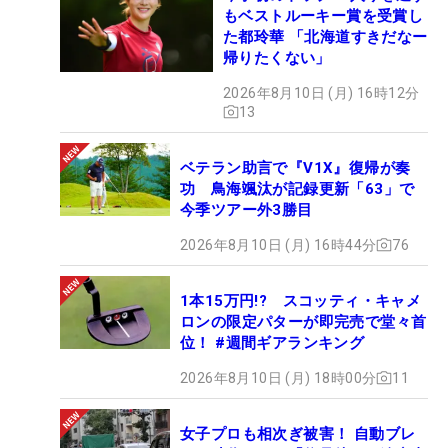
もベストルーキー賞を受賞し
た都玲華 「北海道すきだなー
帰りたくない」
2026年8月10日 (月) 16時12分
13
ベテラン助言で『V1X』復帰が奏
功 鳥海颯汰が記録更新「63」で
今季ツアー外3勝目
2026年8月10日 (月) 16時44分
76
1本15万円!? スコッティ・キャメ
ロンの限定パターが即完売で堂々首
位！ #週間ギアランキング
2026年8月10日 (月) 18時00分
11
女子プロも相次ぎ被害！ 自動ブレ