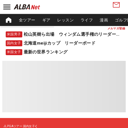
全ツアー
ギア
レッスン
ライフ
漫画
ゴルフ
メルマガ登録
松山英樹ら出場 ウィンダム選手権のリーダーボード
米国男子
北海道meijiカップ リーダーボード
国内女子
最新の世界ランキング
米国女子
JLPGAツアー
国内女子