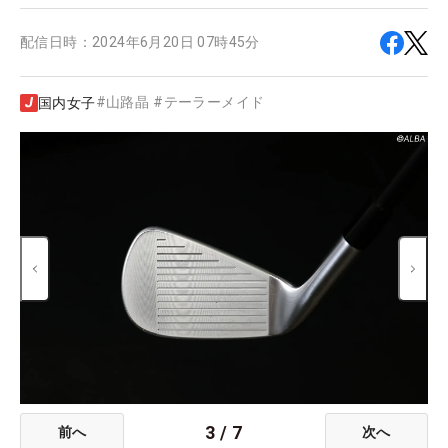
配信日時：
2024年6月20日 07時45分
#
山路晶
#
テーラーメイド
国内女子
3
/
7
前へ
次へ