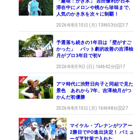
「趣味：かき氷」 吉田優利が日本
滞在中にメロンや桃から珍味まで、
人気のかき氷を次々に制覇！
2026年8月10日 (月) 13時53分
17
予選落ち続きの1年目は「壁がすご
かった」 パット劇的改善の吉澤柚
月がプロ3年目で初V
2026年8月9日 (日) 16時42分
17
アマ時代に渋野日向子と同組で見た
景色 あれから7年、吉澤柚月がつ
かんだ初優勝
2026年8月10日 (月) 16時48分
27
マイケル・ブレナンがツアー
2勝目でPO進出決定！ バミュ
ーダ芝対策で入れた