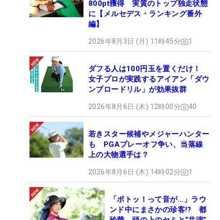
800pt獲得 実質のトップ独走状態
に【メルセデス・ランキング番外
編】
2026年8月3日 (月) 11時45分
1
ダフる人は100円玉を置くだけ！
女子プロが実践するアイアン「ダウ
ンブロードリル」が効果抜群
2026年8月6日 (木) 12時00分
40
若きスター候補やメジャーハンター
も PGAプレーオフ争い、当落線
上の大物選手は？
2026年8月6日 (木) 14時02分
1
「ボトッ！って音が…」ラウ
ンド中にまさかの珍客!? 都