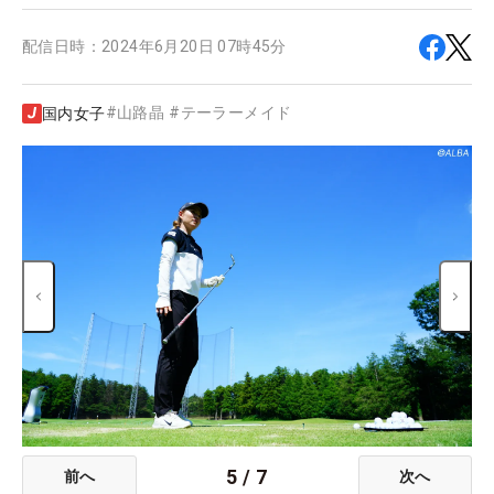
配信日時：
2024年6月20日 07時45分
#
山路晶
#
テーラーメイド
国内女子
5
/
7
前へ
次へ