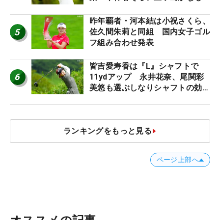
う“名器”が人気な理由【ツアープ
ロたちの“飛ばしギア”】
昨年覇者・河本結は小祝さくら、
5
佐久間朱莉と同組 国内女子ゴル
フ組み合わせ発表
皆吉愛寿香は『L』シャフトで
6
11ydアップ 永井花奈、尾関彩
美悠も選ぶしなりシャフトの効果
【ツアープロたちの“飛ばしギ
ア”】
ランキングをもっと見る
ページ上部へ
オススメの記事