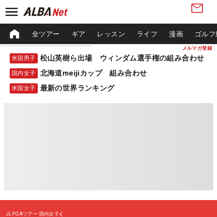
全ツアー
ギア
レッスン
ライフ
漫画
ゴルフ
メルマガ登録
松山英樹ら出場 ウィンダム選手権の組み合わせ
米国男子
北海道meijiカップ 組み合わせ
国内女子
最新の世界ランキング
米国女子
JLPGAツアー
国内女子