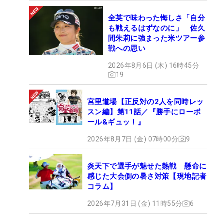
全英で味わった悔しさ「自分
も戦えるはずなのに」 佐久
間朱莉に強まった米ツアー参
戦への思い
2026年8月6日 (木) 16時45分
19
宮里道場【正反対の2人を同時レッ
スン編】第11話／『勝手にローボ
ール&ギュッ！』
2026年8月7日 (金) 07時00分
9
炎天下で選手が魅せた熱戦 懸命に
感じた大会側の暑さ対策【現地記者
コラム】
2026年7月31日 (金) 11時55分
6