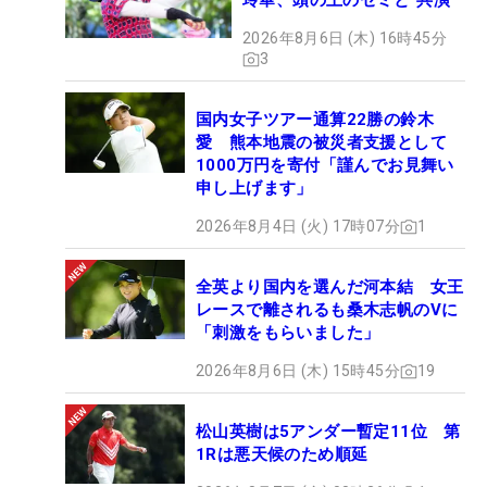
玲華、頭の上のセミと“共演”
2026年8月6日 (木) 16時45分
3
国内女子ツアー通算22勝の鈴木
愛 熊本地震の被災者支援として
1000万円を寄付「謹んでお見舞い
申し上げます」
2026年8月4日 (火) 17時07分
1
全英より国内を選んだ河本結 女王
レースで離されるも桑木志帆のVに
「刺激をもらいました」
2026年8月6日 (木) 15時45分
19
松山英樹は5アンダー暫定11位 第
1Rは悪天候のため順延