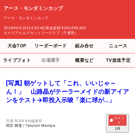
アース・モンダミンカップ
アース・モンダミンカップ
2024年6月20日-6月24日
賞金総額
¥300,000,000
カメリアヒルズカントリークラブ（千葉県）
大会TOP
リーダーボード
組み合せ
ニュース
ライブフォト
出場選手
概要など
TV放送予定
[写真] 朝ゲットして「これ、いいじゃ～
ん！」 山路晶がテーラーメイドの新アイア
ンをテスト→即投入示唆「楽に球が…」
コメン
所属
ALBA Net編集部
ト
間宮 輝憲
/
Terunori Mamiya
1
件