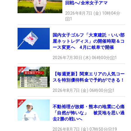
回戦へ/全米女子アマ
2026年8月7日 (金) 10時04分
1
国内女子ゴルフ「大東建託・いい部
屋ネットレディス」の開催時期＆コ
ース変更へ 4月に岐阜で開催
2026年7月30日 (木) 06時00分
1
【毎週更新】関東エリアの人気コー
スを特別優待料金で予約ができる！
2026年8月7日 (金) 06時00分
1
不動裕理が故郷・熊本の地震に心痛
「自然が怖いな」 被災地を思い過
去2勝の戦いへ
2026年8月7日 (金) 07時50分
19