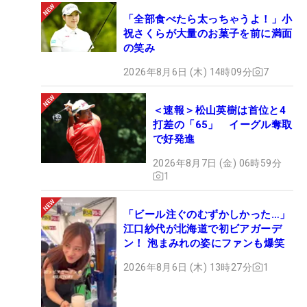
「全部食べたら太っちゃうよ！」小
祝さくらが大量のお菓子を前に満面
の笑み
2026年8月6日 (木) 14時09分
7
＜速報＞松山英樹は首位と4
打差の「65」 イーグル奪取
で好発進
2026年8月7日 (金) 06時59分
1
「ビール注ぐのむずかしかった…」
江口紗代が北海道で初ビアガーデ
ン！ 泡まみれの姿にファンも爆笑
2026年8月6日 (木) 13時27分
1