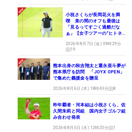
小祝さくらが長岡花火を満
喫 束の間のオフも最後は
「見るってすごく過酷だな
ぁ」【女子ツアーの“ヒトネ
タ”】
2026年8月7日 (金) 09時29分
19
熊本出身の秋吉翔太と重永亜斗夢が
熊本県庁を訪問 「JOYX OPEN」
で集めた義援金を贈呈
2026年8月6日 (木) 18時43分
8
昨年覇者・河本結は小祝さくら、佐
久間朱莉と同組 国内女子ゴルフ組
み合わせ発表
2026年8月5日 (水) 12時20分
1