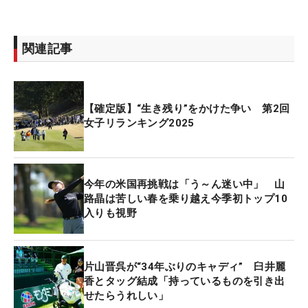
関連記事
【確定版】“生き残り”をかけた争い 第2回
女子リランキング2025
今年の米国再挑戦は「う～ん迷い中」 山
路晶は苦しい春を乗り越え今季初トップ10
入りも視野
片山晋呉が“34年ぶりのキャディ” 臼井麗
香とタッグ結成「持っているものを引き出
せたらうれしい」