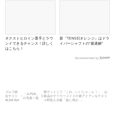
ネクストヒロイン選手とラウ
新『TENSEIオレンジ』はドラ
ンドできるチャンス！詳しく
イバーシャフトの“最適解”
はこちら！
Recommended by
ゴルフ総
朝ゲットして「これ、いいじゃ～ん！」 山
「JLPGA」
合サイト
路晶がテーラーメイドの新アイアンをテスト
の写真一覧
ALBA Net
→即投入示唆「楽に球が…」