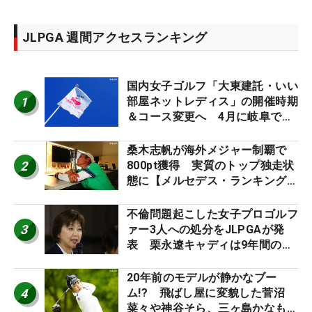
JLPGA 週間アクセスランキング
国内女子ゴルフ「大東建託・いい
1
部屋ネットレディス」の開催時期
＆コース変更へ 4月に岐阜で開
催
桑木志帆が海外メジャー制覇で
2
800pt獲得 実質のトップ独走状
態に【メルセデス・ランキング番
外編】
不倫問題起こした女子プロゴルフ
3
ァー3人への処分をJLPGAが発
表 栗永遼キャディは9年間の立
ち入り禁止
20年前のモデルが静かなブー
4
ム!? 飛ばし屋に変貌した菅沼
菜々や神谷そら、三ヶ島かなも使