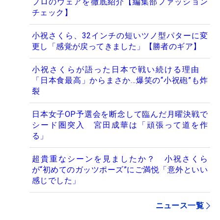
プロのウェアを徹底紹介【編集部ファッション
チェック】
小祝さくら、32インチの短いツノ型パターに変
更し「感覚が戻ってきました」【勝者のギア】
小祝さくらが語った日本で戦い続ける理由
「日本食最高」からまさか…爆笑の“小祝砲”も炸
裂
日本女子OP予選会を断念して臨んだ月曜決戦で
シード圏突入 宮田成華は「頑張って道を作
る」
超貴重なシーンを見ましたか？ 小祝さくら
が“初めてのガッツポーズ”にご満悦「意外といい
感じでした」
ニュース一覧