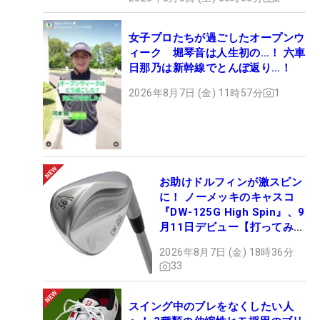
女子プロたちが過ごしたオープンウ
ィーク 堀琴音は人生初の…！ 六車
日那乃は新幹線でとんぼ返り…！
2026年8月7日 (金) 11時57分
1
お助けドルフィンが激スピン
に！ ノーメッキのキャスコ
『DW-125G High Spin』、9
月11日デビュー【打ってみ
た】
2026年8月7日 (金) 18時36分
33
スイング中のブレをなくしたい人