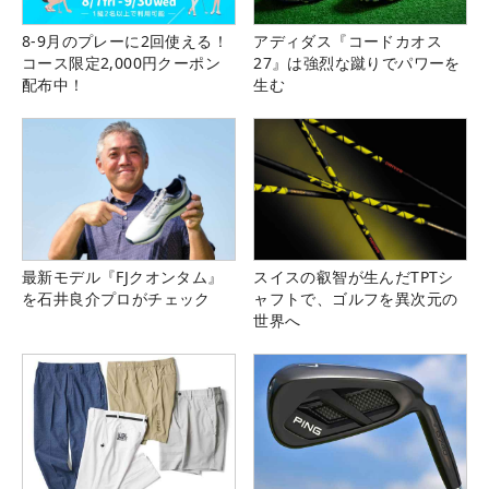
8-9月のプレーに2回使える！
アディダス『コードカオス
コース限定2,000円クーポン
27』は強烈な蹴りでパワーを
配布中！
生む
最新モデル『FJクオンタム』
スイスの叡智が生んだTPTシ
を石井良介プロがチェック
ャフトで、ゴルフを異次元の
世界へ