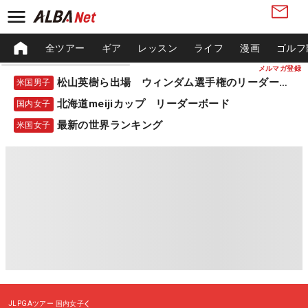
全ツアー
ギア
レッスン
ライフ
漫画
ゴルフ
メルマガ登録
松山英樹ら出場 ウィンダム選手権のリーダーボード
米国男子
北海道meijiカップ リーダーボード
国内女子
最新の世界ランキング
米国女子
JLPGAツアー
国内女子