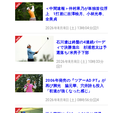
＜中間速報＞仲村果乃が単独首位浮
上 1打差に吉澤柚月、小林光希、
全美貞
2026年8月8日 (土) 13時04分
1
石川遼は終盤の4連続バーデ
ィで決勝進出 杉浦悠太は予
選落ち/米男子下部
2026年8月8日 (土) 10時33分
1
2006年発売の『ツアーAD PT』が
再び脚光 脇元華、穴井詩も投入
「初速が強くなった感じ」
2026年8月8日 (土) 08時56分
4