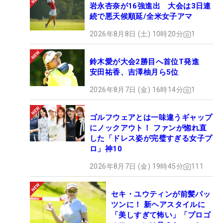
岩永杏奈が16強進出 大会は3日連
続で悪天候順延/全米女子アマ
2026年8月8日 (土) 10時20分
1
鈴木愛が大会2勝目へ首位T発進
安田祐香、吉澤柚月ら5位
2026年8月7日 (金) 16時14分
1
ゴルフウェアとは一味違うギャップ
にノックアウト！ ファンが惚れ直
した「ドレス姿が完璧すぎる女子プ
ロ」神10
2026年8月7日 (金) 19時45分
111
セキ・ユウティンが前髪パッ
ツンに！ 新ヘアスタイルに
「美しすぎて怖い」「プロゴ