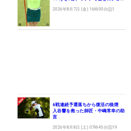
ト
2026年8月7日 (金) 16時00分
1
6戦連続予選落ちから復活の狼煙
入谷響を救った師匠・中嶋常幸の助
言
2026年8月8日 (土) 07時45分
19