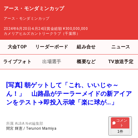
アース・モンダミンカップ
アース・モンダミンカップ
2024年6月20日-6月24日
賞金総額
¥300,000,000
カメリアヒルズカントリークラブ（千葉県）
大会TOP
リーダーボード
組み合せ
ニュース
ライブフォト
出場選手
概要など
TV放送予定
[写真] 朝ゲットして「これ、いいじゃ～
ん！」 山路晶がテーラーメイドの新アイア
ンをテスト→即投入示唆「楽に球が…」
コメン
所属
ALBA Net編集部
ト
間宮 輝憲
/
Terunori Mamiya
1
件