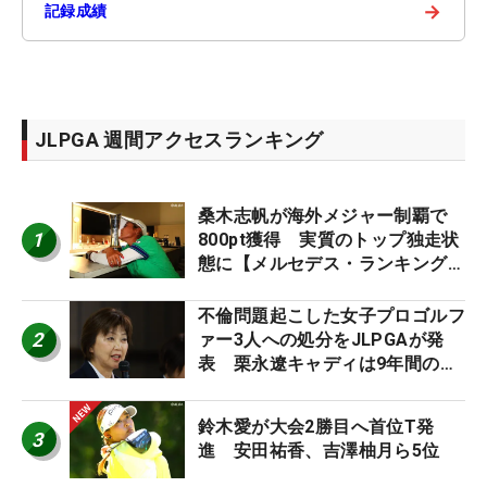
→
記録成績
JLPGA 週間アクセスランキング
桑木志帆が海外メジャー制覇で
1
800pt獲得 実質のトップ独走状
態に【メルセデス・ランキング番
外編】
不倫問題起こした女子プロゴルフ
2
ァー3人への処分をJLPGAが発
表 栗永遼キャディは9年間の立
ち入り禁止
鈴木愛が大会2勝目へ首位T発
3
進 安田祐香、吉澤柚月ら5位