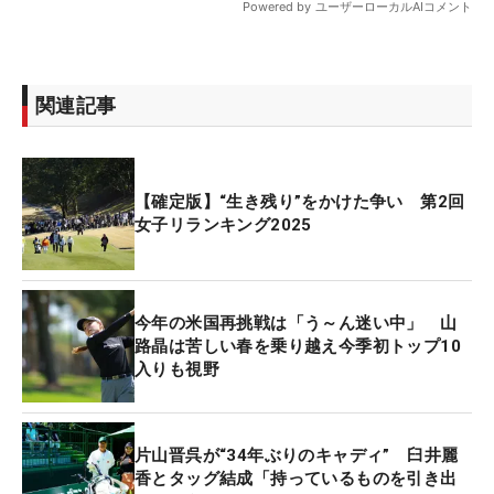
関連記事
【確定版】“生き残り”をかけた争い 第2回
女子リランキング2025
今年の米国再挑戦は「う～ん迷い中」 山
路晶は苦しい春を乗り越え今季初トップ10
入りも視野
片山晋呉が“34年ぶりのキャディ” 臼井麗
香とタッグ結成「持っているものを引き出