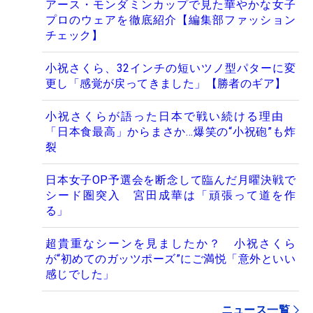
アース・モンダミンカップで見た華やかな女子
プロのウェアを徹底紹介【編集部ファッション
チェック】
小祝さくら、32インチの短いツノ型パターに変
更し「感覚が戻ってきました」【勝者のギア】
小祝さくらが語った日本で戦い続ける理由
「日本食最高」からまさか…爆笑の“小祝砲”も炸
裂
日本女子OP予選会を断念して臨んだ月曜決戦で
シード圏突入 宮田成華は「頑張って道を作
る」
超貴重なシーンを見ましたか？ 小祝さくら
が“初めてのガッツポーズ”にご満悦「意外といい
感じでした」
ニュース一覧