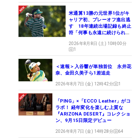
米通算13勝の元世界1位がキ
ャリア初、プレーオフ進出逃
す 18年連続出場記録も終止
符「何事も永遠に続けられな
い」
2026年8月8日 (土) 10時00分
1
＜速報＞入谷響が単独首位 永井花
奈、金田久美子ら1差追走
2026年8月7日 (金) 12時42分
1
「PING」×「ECCO Leather」がコ
ラボ！ 経年変化を楽しむ上質な
『ARIZONA DESERT』コレクショ
ン、9月15日限定デビュー
2026年8月7日 (金) 14時28分
64