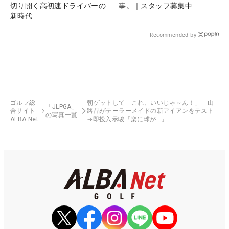
切り開く高初速ドライバーの
事。｜スタッフ募集中
新時代
Recommended by
ゴルフ総
朝ゲットして「これ、いいじゃ～ん！」 山
「JLPGA」
合サイト
路晶がテーラーメイドの新アイアンをテスト
の写真一覧
ALBA Net
→即投入示唆「楽に球が…」