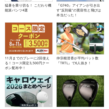
猛暑を乗り切る！ こだわり機
『G740』アイアンが引き出
能派パンツ4選
す“反則級”の寛容性と飛びは
本当だった！
11月までのプレーに2回使え
仲宗根澄香が平均パット数
る！コース限定3,500円クー
『TRTL』で6人抜き！
ポン配布中！