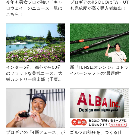
今年も男女プロが強い「キャ
プロギアのRS DUOはFW・UT
ロウェイ」のニュース一覧は
も完成度が高く購入者続出！
こちら！
インター5分、都心から60分
新『TENSEIオレンジ』はドラ
のフラットな美観コース。大
イバーシャフトの“最適解”
栄カントリー俱楽部（千葉
県）
プロギアの「4層フェース」が
ゴルフの熱狂を、つくる仕