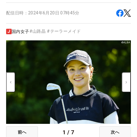
配信日時：
2024年6月20日 07時45分
#
山路晶
#
テーラーメイド
国内女子
1
/
7
前へ
次へ