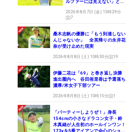
ルファーには見えない」とコ
メント殺到
2026年8月7日 (金) 15時29分
7
桑木志帆の優勝に「もう到達しない
んじゃないか」 全英帰りの永井花
奈が受け止めた現実
2026年8月8日 (土) 10時30分
19
伊藤二花は「69」と巻き返し決勝
進出圏内へ 谷田侑里香は予選落ち
濃厚/米女子下部ツアー
2026年8月8日 (土) 10時15分
1
「パーティーしようぜ！」身長
154cmの小さなドラコン女子・鈴
木真緒が人生初のホールインワン！
173yを5番アイアンで会心のショッ