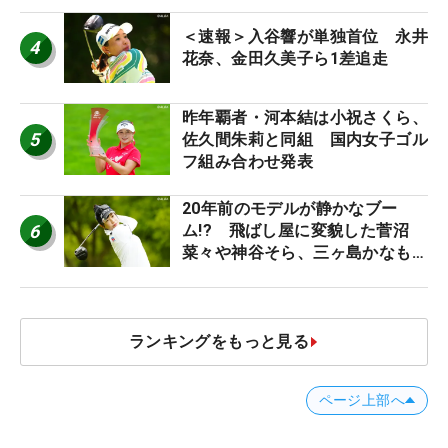
＜速報＞入谷響が単独首位 永井
4
花奈、金田久美子ら1差追走
昨年覇者・河本結は小祝さくら、
5
佐久間朱莉と同組 国内女子ゴル
フ組み合わせ発表
20年前のモデルが静かなブー
6
ム!? 飛ばし屋に変貌した菅沼
菜々や神谷そら、三ヶ島かなも使
う“名器”が人気な理由【ツアープ
ロたちの“飛ばしギア”】
ランキングをもっと見る
ページ上部へ