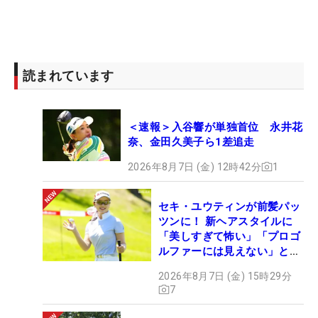
読まれています
＜速報＞入谷響が単独首位 永井花
奈、金田久美子ら1差追走
2026年8月7日 (金) 12時42分
1
セキ・ユウティンが前髪パッ
ツンに！ 新ヘアスタイルに
「美しすぎて怖い」「プロゴ
ルファーには見えない」とコ
メント殺到
2026年8月7日 (金) 15時29分
7