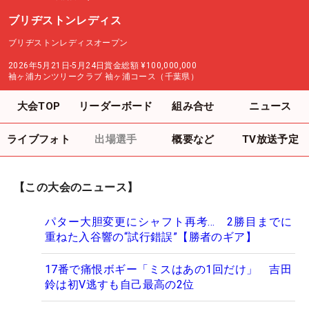
ブリヂストンレディス
ブリヂストンレディスオープン
2026年5月21日-5月24日
賞金総額
¥100,000,000
袖ヶ浦カンツリークラブ 袖ヶ浦コース（千葉県）
大会TOP
リーダーボード
組み合せ
ニュース
ライブフォト
出場選手
概要など
TV放送予定
【この大会のニュース】
パター大胆変更にシャフト再考… 2勝目までに
重ねた入谷響の“試行錯誤”【勝者のギア】
17番で痛恨ボギー「ミスはあの1回だけ」 吉田
鈴は初V逃すも自己最高の2位