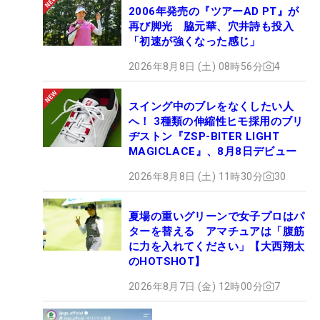
2006年発売の『ツアーAD PT』が
再び脚光 脇元華、穴井詩も投入
「初速が強くなった感じ」
2026年8月8日 (土) 08時56分
4
スイング中のブレをなくしたい人
へ！ 3種類の伸縮性ヒモ採用のブリ
ヂストン『ZSP-BITER LIGHT
MAGICLACE』、8月8日デビュー
2026年8月8日 (土) 11時30分
30
夏場の重いグリーンで女子プロはパ
ターを替える アマチュアは「腹筋
に力を入れてください」【大西翔太
のHOTSHOT】
2026年8月7日 (金) 12時00分
7