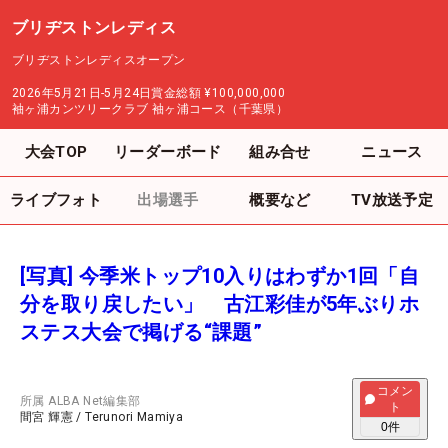
ブリヂストンレディス
ブリヂストンレディスオープン
2026年5月21日-5月24日
賞金総額
¥100,000,000
袖ヶ浦カンツリークラブ 袖ヶ浦コース（千葉県）
大会TOP
リーダーボード
組み合せ
ニュース
ライブフォト
出場選手
概要など
TV放送予定
[写真] 今季米トップ10入りはわずか1回「自
分を取り戻したい」 古江彩佳が5年ぶりホ
ステス大会で掲げる“課題”
コメン
所属
ALBA Net編集部
ト
間宮 輝憲
/
Terunori Mamiya
0
件