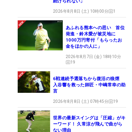
続けられない」
2026年8月8日 (土) 10時00分
1
あふれる熊本への思い 首位
発進・鈴木愛が被災地に
1000万円寄付「もらったお
金をほかの人に」
2026年8月7日 (金) 18時10分
19
6戦連続予選落ちから復活の狼煙
入谷響を救った師匠・中嶋常幸の助
言
2026年8月8日 (土) 07時45分
19
世界の最新スイングは「圧縮」がキ
ーワード！ 久常涼が飛んで曲がら
ない理由