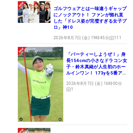
ゴルフウェアとは一味違うギャップ
にノックアウト！ ファンが惚れ直
した「ドレス姿が完璧すぎる女子プ
ロ」神10
2026年8月7日 (金) 19時45分
111
「パーティーしようぜ！」身
長154cmの小さなドラコン女
子・鈴木真緒が人生初のホー
ルインワン！ 173yを5番アイ
アンで会心のショット
2026年8月7日 (金) 16時00分
1