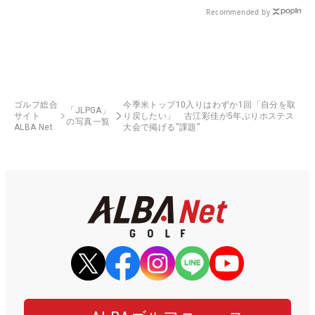
Recommended by
ゴルフ総合
今季米トップ10入りはわずか1回「自分を取
「JLPGA」
サイト
り戻したい」 古江彩佳が5年ぶりホステス
の写真一覧
ALBA Net
大会で掲げる“課題”