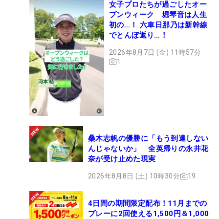
女子プロたちが過ごしたオー
プンウィーク 堀琴音は人生
初の…！ 六車日那乃は新幹線
でとんぼ返り…！
2026年8月7日 (金) 11時57分
1
桑木志帆の優勝に「もう到達しない
んじゃないか」 全英帰りの永井花
奈が受け止めた現実
2026年8月8日 (土) 10時30分
19
4日間の期間限定配布！11月までの
プレーに2回使える1,500円＆1,000