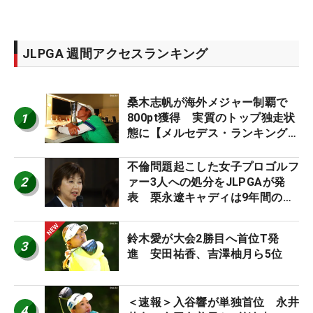
JLPGA 週間アクセスランキング
桑木志帆が海外メジャー制覇で
1
800pt獲得 実質のトップ独走状
態に【メルセデス・ランキング番
外編】
不倫問題起こした女子プロゴルフ
2
ァー3人への処分をJLPGAが発
表 栗永遼キャディは9年間の立
ち入り禁止
鈴木愛が大会2勝目へ首位T発
3
進 安田祐香、吉澤柚月ら5位
＜速報＞入谷響が単独首位 永井
4