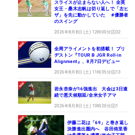
スライスが止まらない人へ！ 全英
女王・桑木志帆は切り返しで「左ヒ
ザ」を先に動かしていた #優勝者
のスイング
2026年8月8日 (土) 12時00分
32
全周アライメントを初搭載！ ブリ
ヂストン『TOUR B JGR Roll-in
Alignment』、8月7日デビュー
2026年8月8日 (土) 11時35分
13
岩永杏奈が16強進出 大会は3日連
続で悪天候順延/全米女子アマ
2026年8月8日 (土) 10時20分
1
伊藤二花は「69」と巻き返し
決勝進出圏内へ 谷田侑里香