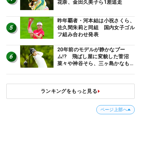
花奈、金田久美子ら1差追走
昨年覇者・河本結は小祝さくら、
5
佐久間朱莉と同組 国内女子ゴル
フ組み合わせ発表
20年前のモデルが静かなブー
6
ム!? 飛ばし屋に変貌した菅沼
菜々や神谷そら、三ヶ島かなも使
う“名器”が人気な理由【ツアープ
ロたちの“飛ばしギア”】
ランキングをもっと見る
ページ上部へ