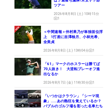
は予選落ち濃厚/米女子下部
ツアー
2026年8月8日 (土) 10時15分
1
＜中間速報＞仲村果乃が単独首位浮
上 1打差に吉澤柚月、小林光希、
全美貞
2026年8月8日 (土) 13時04分
1
「61」マークのホスラーは勝てば
70人抜き！ 大逆転プレーオフ進
出なるか
2026年8月7日 (金) 11時30分
1
「いつかはクラウン」「シーマ現
象」……あの熱狂を覚えているか？
バブルのゴルフ場を彩った名車たち