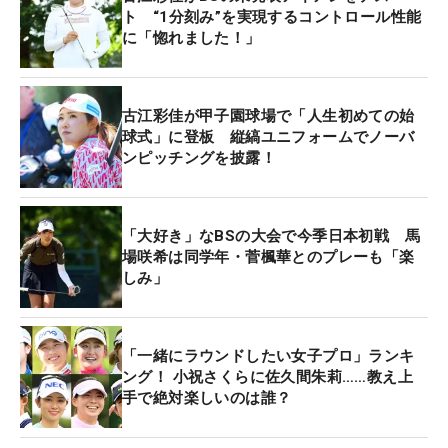
ト “1分刻み”を実現するコントロール性能
に「惚れました！」
古江彩佳が甲子園球場で「人生初めての始
球式」に登板 縦縞ユニフォームでノーバ
ンピッチングを披露！
「大好き」なBSの大会で今季日本初戦 馬
場咲希は同学年・菅楓華とのプレーも「楽
しみ」
「一緒にラウンドしたい女子プロ」ランキ
ング！ 小祝さくらに佐久間朱莉……教え上
手で絶対楽しいのは誰？