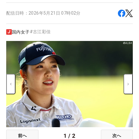
配信日時：
2026年5月21日 07時02分
#
古江彩佳
国内女子
1
/
2
前へ
次へ