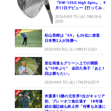
『DW-125G High Spin』、9
月11日デビュー【打ってみ
た】
2026年8月7日 (金) 18時36分
33
松山英樹は「69」も26位に後退
日本勢2人が決勝へ
2026年8月8日 (土) 08時41分
1
首位発進もグリーン上での開眼
も“10年ぶり” 金田久美子「あと1
回は勝ちたい」
2026年8月7日 (金) 17時29分
19
米通算13勝の元世界1位がキャリア
初、プレーオフ進出逃す 18年連
続出場記録も終止符「何事も永遠に