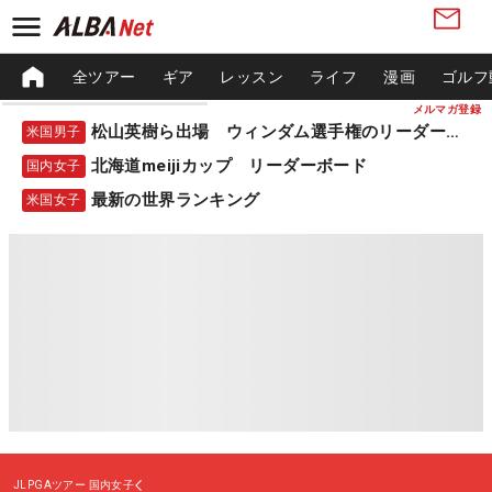
全ツアー
ギア
レッスン
ライフ
漫画
ゴルフ
メルマガ登録
松山英樹ら出場 ウィンダム選手権のリーダーボード
米国男子
北海道meijiカップ リーダーボード
国内女子
最新の世界ランキング
米国女子
JLPGAツアー
国内女子