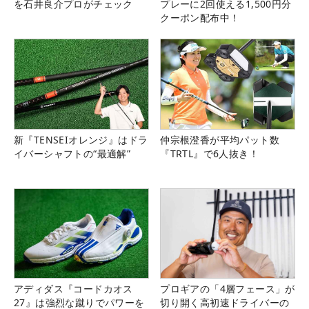
を石井良介プロがチェック
プレーに2回使える1,500円分
クーポン配布中！
新『TENSEIオレンジ』はドラ
仲宗根澄香が平均パット数
イバーシャフトの“最適解”
『TRTL』で6人抜き！
アディダス『コードカオス
プロギアの「4層フェース」が
27』は強烈な蹴りでパワーを
切り開く高初速ドライバーの