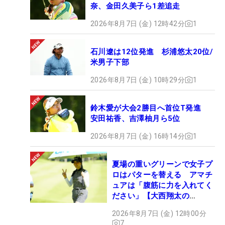
奈、金田久美子ら1差追走
2026年8月7日 (金) 12時42分
1
石川遼は12位発進 杉浦悠太20位/
米男子下部
2026年8月7日 (金) 10時29分
1
鈴木愛が大会2勝目へ首位T発進
安田祐香、吉澤柚月ら5位
2026年8月7日 (金) 16時14分
1
夏場の重いグリーンで女子プ
ロはパターを替える アマチ
ュアは「腹筋に力を入れてく
ださい」【大西翔太の
HOTSHOT】
2026年8月7日 (金) 12時00分
7