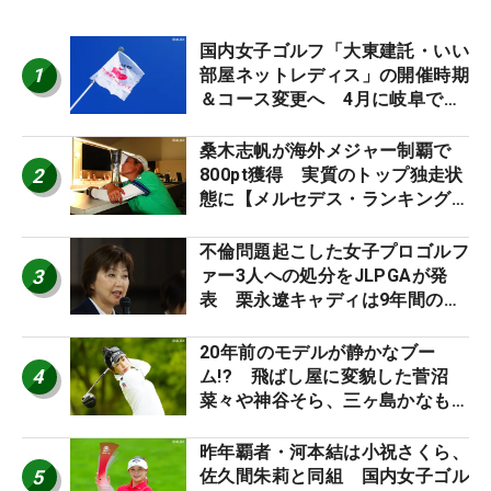
国内女子ゴルフ「大東建託・いい
1
部屋ネットレディス」の開催時期
＆コース変更へ 4月に岐阜で開
催
桑木志帆が海外メジャー制覇で
2
800pt獲得 実質のトップ独走状
態に【メルセデス・ランキング番
外編】
不倫問題起こした女子プロゴルフ
3
ァー3人への処分をJLPGAが発
表 栗永遼キャディは9年間の立
ち入り禁止
20年前のモデルが静かなブー
4
ム!? 飛ばし屋に変貌した菅沼
菜々や神谷そら、三ヶ島かなも使
う“名器”が人気な理由【ツアープ
ロたちの“飛ばしギア”】
昨年覇者・河本結は小祝さくら、
5
佐久間朱莉と同組 国内女子ゴル