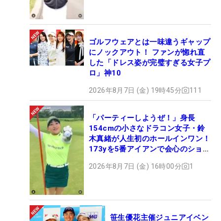
ゴルフウェアとは一味違うギャップ
にノックアウト！ ファンが惚れ直
した「ドレス姿が完璧すぎる女子プ
ロ」神10
2026年8月7日 (金) 19時45分
111
「パーティーしようぜ！」身長
154cmの小さなドラコン女子・鈴
木真緒が人生初のホールインワン！
173yを5番アイアンで会心のショッ
ト
2026年8月7日 (金) 16時00分
1
笹生優花主催ジュニアイベン