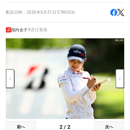
配信日時：
2026年5月21日 07時02分
#
古江彩佳
国内女子
2
/
2
前へ
次へ