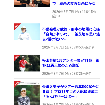
で「結果の改善効果にかなり
の意外性」
2026年8月7日 (金) 11時15分
18
不動裕理が故郷・熊本の地震に心痛
「自然が怖いな」 被災地を思い過
去2勝の戦いへ
2026年8月7日 (金) 07時50分
19
松山英樹は5アンダー暫定11位 第
1Rは悪天候のため順延
2026年8月7日 (金) 08時26分
1
金田久美子がツアー通算500試合に
参戦！ プロ18年目の大記録達成に
「あんびりーばぼー」
2026年8月7日 (金) 11時25分
19