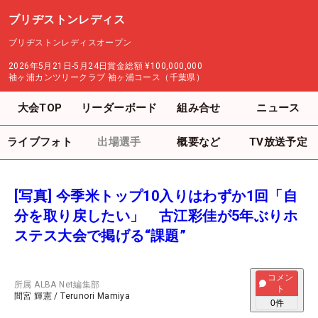
ブリヂストンレディス
ブリヂストンレディスオープン
2026年5月21日-5月24日
賞金総額
¥100,000,000
袖ヶ浦カンツリークラブ 袖ヶ浦コース（千葉県）
大会TOP
リーダーボード
組み合せ
ニュース
ライブフォト
出場選手
概要など
TV放送予定
[写真] 今季米トップ10入りはわずか1回「自
分を取り戻したい」 古江彩佳が5年ぶりホ
ステス大会で掲げる“課題”
コメン
所属
ALBA Net編集部
ト
間宮 輝憲
/
Terunori Mamiya
0
件