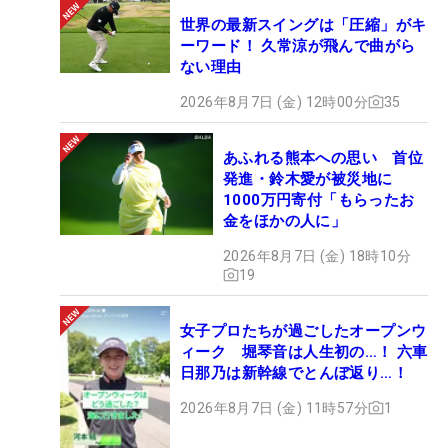
世界の最新スイングは「圧縮」がキ
ーワード！ 久常涼が飛んで曲がら
ない理由
2026年8月7日 (金) 12時00分
35
あふれる熊本への思い 首位
発進・鈴木愛が被災地に
1000万円寄付「もらったお
金をほかの人に」
2026年8月7日 (金) 18時10分
19
女子プロたちが過ごしたオープンウ
ィーク 堀琴音は人生初の…！ 六車
日那乃は新幹線でとんぼ返り…！
2026年8月7日 (金) 11時57分
1