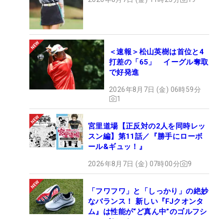
＜速報＞松山英樹は首位と4
打差の「65」 イーグル奪取
で好発進
2026年8月7日 (金) 06時59分
1
宮里道場【正反対の2人を同時レッ
スン編】第11話／『勝手にローボ
ール&ギュッ！』
2026年8月7日 (金) 07時00分
9
「フワフワ」と「しっかり」の絶妙
なバランス！ 新しい『FJクオンタ
ム』は性能が“ど真ん中”のゴルフシ