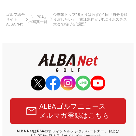
ゴルフ総合
今季米トップ10入りはわずか1回「自分を取
「JLPGA」
サイト
り戻したい」 古江彩佳が5年ぶりホステス
の写真一覧
ALBA Net
大会で掲げる“課題”
ALBAゴルフニュース
メルマガ登録はこちら
ALBA NetはR&Aのオフィシャルデジタルパートナー、および