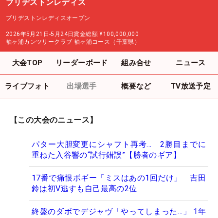
ブリヂストンレディス
ブリヂストンレディスオープン
2026年5月21日-5月24日
賞金総額
¥100,000,000
袖ヶ浦カンツリークラブ 袖ヶ浦コース（千葉県）
大会TOP
リーダーボード
組み合せ
ニュース
ライブフォト
出場選手
概要など
TV放送予定
【この大会のニュース】
パター大胆変更にシャフト再考… 2勝目までに
重ねた入谷響の“試行錯誤”【勝者のギア】
17番で痛恨ボギー「ミスはあの1回だけ」 吉田
鈴は初V逃すも自己最高の2位
終盤のダボでデジャヴ「やってしまった…」 1年