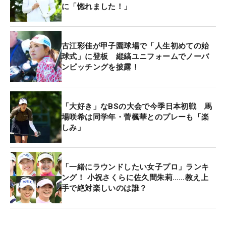
に「惚れました！」
古江彩佳が甲子園球場で「人生初めての始
球式」に登板 縦縞ユニフォームでノーバ
ンピッチングを披露！
「大好き」なBSの大会で今季日本初戦 馬
場咲希は同学年・菅楓華とのプレーも「楽
しみ」
「一緒にラウンドしたい女子プロ」ランキ
ング！ 小祝さくらに佐久間朱莉……教え上
手で絶対楽しいのは誰？