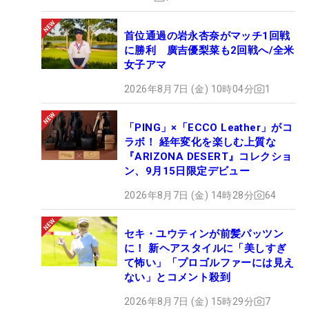
首位通過の岩永杏奈がマッチ1回戦
に勝利 廣吉優梨菜も2回戦へ/全米
女子アマ
2026年8月7日 (金) 10時04分
1
「PING」×「ECCO Leather」がコ
ラボ！ 経年変化を楽しむ上質な
『ARIZONA DESERT』コレクショ
ン、9月15日限定デビュー
2026年8月7日 (金) 14時28分
64
セキ・ユウティンが前髪パッツン
に！ 新ヘアスタイルに「美しすぎ
て怖い」「プロゴルファーには見え
ない」とコメント殺到
2026年8月7日 (金) 15時29分
7