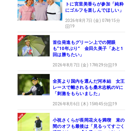
トに宮里美香らが参加「純粋
にゴルフを楽しんでほしい」
2026年8月7日 (金) 07時15分
19
首位発進もグリーン上での開眼
も“10年ぶり” 金田久美子「あと1
回は勝ちたい」
2026年8月7日 (金) 17時29分
19
全英より国内を選んだ河本結 女王
レースで離されるも桑木志帆のVに
「刺激をもらいました」
2026年8月6日 (木) 15時45分
19
小祝さくらが長岡花火を満喫 束の
間のオフも最後は「見るってすごく