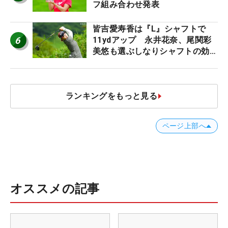
フ組み合わせ発表
皆吉愛寿香は『L』シャフトで
6
11ydアップ 永井花奈、尾関彩
美悠も選ぶしなりシャフトの効果
【ツアープロたちの“飛ばしギ
ア”】
ランキングをもっと見る
ページ上部へ
オススメの記事