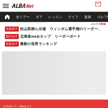
全ツアー
ギア
レッスン
ライフ
漫画
ゴルフ
メルマガ登録
松山英樹ら出場 ウィンダム選手権のリーダーボード
米国男子
北海道meijiカップ リーダーボード
国内女子
最新の世界ランキング
米国女子
JLPGAツアー
国内女子