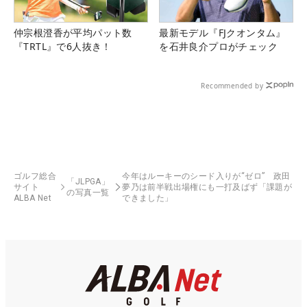
仲宗根澄香が平均パット数
最新モデル『FJクオンタム』
『TRTL』で6人抜き！
を石井良介プロがチェック
Recommended by
ゴルフ総合
今年はルーキーのシード入りが“ゼロ” 政田
「JLPGA」
サイト
夢乃は前半戦出場権にも一打及ばず「課題が
の写真一覧
ALBA Net
できました」