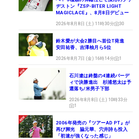
ヂストン『ZSP-BITER LIGHT
MAGICLACE』、8月8日デビュー
2026年8月8日 (土) 11時30分
30
鈴木愛が大会2勝目へ首位T発進
安田祐香、吉澤柚月ら5位
2026年8月7日 (金) 16時14分
1
石川遼は終盤の4連続バーデ
ィで決勝進出 杉浦悠太は予
選落ち/米男子下部
2026年8月8日 (土) 10時33分
1
2006年発売の『ツアーAD PT』が
再び脚光 脇元華、穴井詩も投入
「初速が強くなった感じ」