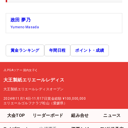
政田 夢乃
Yumeno Masada
賞金ランキング
年間日程
ポイント・成績
JLPGAツアー
国内女子
大王製紙エリエールレディス
大王製紙エリエールレディスオープン
2024年11月14日-11月17日
賞金総額
¥100,000,000
エリエールゴルフクラブ松山（愛媛県）
大会TOP
リーダーボード
組み合せ
ニュース