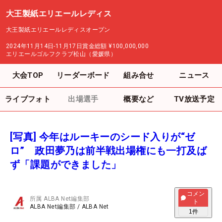
大王製紙エリエールレディス
大王製紙エリエールレディスオープン
2024年11月14日-11月17日
賞金総額
¥100,000,000
エリエールゴルフクラブ松山（愛媛県）
大会TOP
リーダーボード
組み合せ
ニュース
ライブフォト
出場選手
概要など
TV放送予定
[写真] 今年はルーキーのシード入りが“ゼ
ロ” 政田夢乃は前半戦出場権にも一打及ば
ず「課題ができました」
コメン
所属
ALBA Net編集部
ト
ALBA Net編集部
/
ALBA Net
1
件