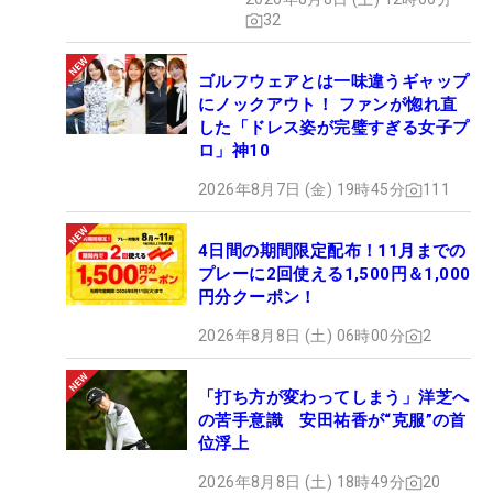
32
ゴルフウェアとは一味違うギャップ
にノックアウト！ ファンが惚れ直
した「ドレス姿が完璧すぎる女子プ
ロ」神10
2026年8月7日 (金) 19時45分
111
4日間の期間限定配布！11月までの
プレーに2回使える1,500円＆1,000
円分クーポン！
2026年8月8日 (土) 06時00分
2
「打ち方が変わってしまう」洋芝へ
の苦手意識 安田祐香が“克服”の首
位浮上
2026年8月8日 (土) 18時49分
20