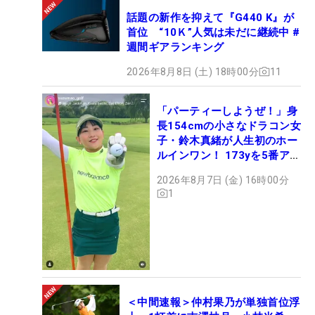
話題の新作を抑えて『G440 K』が
首位 “10Ｋ”人気は未だに継続中 #
週間ギアランキング
2026年8月8日 (土) 18時00分
11
「パーティーしようぜ！」身
長154cmの小さなドラコン女
子・鈴木真緒が人生初のホー
ルインワン！ 173yを5番アイ
アンで会心のショット
2026年8月7日 (金) 16時00分
1
＜中間速報＞仲村果乃が単独首位浮