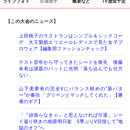
ライブフォト
出場選手
概要など
TV放送予定
【この大会のニュース】
上田桃子のラストランはシンプル＆シックコー
デ 大王製紙エリエールレディスで見た女子プ
ロウェア【編集部ファッションチェック】
テスト翌年から守ってきたシードを喪失 後藤
未有は課題のパットに光明「落ち込んでも仕方
ない」
山下美夢有の完全Vにバランス軽めの“新パタ
ー”が奏功 「グリーンとマッチしてくれた」【勝
者のギア】
「『頑張らなきゃ』と思えなければ引退」シー
ド返り咲きの柏原明日架 5季ぶりV目指して“地
獄のオフ”へ