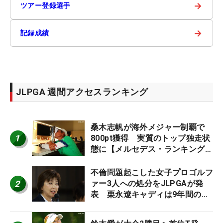
→
ツアー登録選手
→
記録成績
JLPGA 週間アクセスランキング
桑木志帆が海外メジャー制覇で
1
800pt獲得 実質のトップ独走状
態に【メルセデス・ランキング番
外編】
不倫問題起こした女子プロゴルフ
2
ァー3人への処分をJLPGAが発
表 栗永遼キャディは9年間の立
ち入り禁止