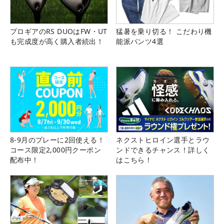
プロギアのRS DUOはFW・UT
猛暑を乗り切る！ こだわり機
も完成度が高く購入者続出！
能派パンツ4選
8-9月のプレーに2回使える！
ネクストヒロイン選手とラウ
コース限定2,000円クーポン
ンドできるチャンス！詳しく
配布中！
はこちら！