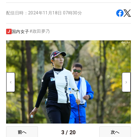
配信日時：
2024年11月18日 07時30分
#
政田夢乃
国内女子
3
/
20
前へ
次へ