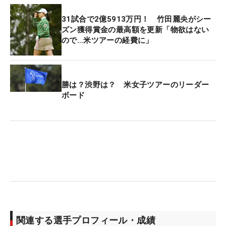
31試合で2億5913万円！ 竹田麗央がシー
ズン獲得賞金の最高額を更新「物欲はない
ので…米ツアーの経費に」
勝は？渋野は？ 米女子ツアーのリーダー
ボード
関連する選手プロフィール・成績