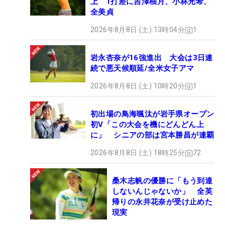
上 1打差に吉澤柚月、小林光希、
全美貞
2026年8月8日 (土) 13時04分
1
岩永杏奈が16強進出 大会は3日連
続で悪天候順延/全米女子アマ
2026年8月8日 (土) 10時20分
1
初出場の鳥海颯汰が岩手県オープン
初V「この大会を機にどんどん上
に」 シニアの部は宮本勝昌が連覇
2026年8月8日 (土) 18時25分
72
桑木志帆の優勝に「もう到達
しないんじゃないか」 全英
帰りの永井花奈が受け止めた
現実