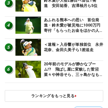
鈴木愛が大会2勝目へ首位T発
3
進 安田祐香、吉澤柚月ら5位
あふれる熊本への思い 首位発
4
進・鈴木愛が被災地に1000万円
寄付「もらったお金をほかの人
に」
＜速報＞入谷響が単独首位 永井
5
花奈、金田久美子ら1差追走
20年前のモデルが静かなブー
6
ム!? 飛ばし屋に変貌した菅沼
菜々や神谷そら、三ヶ島かなも使
う“名器”が人気な理由【ツアープ
ロたちの“飛ばしギア”】
ランキングをもっと見る