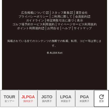
広告掲載について
スタッフ募集
運営会社
プライバシーポリシー
ご利用に際して
会員規約
ガイドライン
特定商取引法に基づく表示
ゴルフ場予約サービス利用規約
マイページサービス利用規約
ポイント利用規約
お問合せ
ヘルプ
サイトマップ
掲載されている全てのコンテンツの無断での転載、転用、コピー等は禁じま
す。
© ALBA Net
TOUR
JLPGA
JGTO
LPGA
PGA
閉じる
全ツアー
国内女子
国内男子
米国女子
米国男子
更新