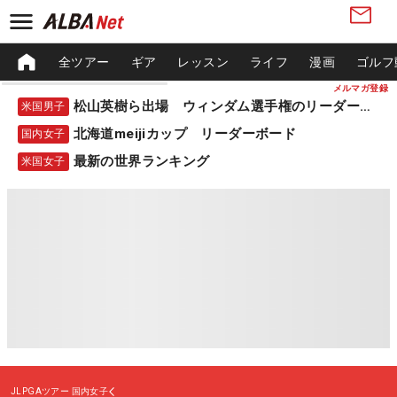
全ツアー
ギア
レッスン
ライフ
漫画
ゴルフ
メルマガ登録
松山英樹ら出場 ウィンダム選手権のリーダーボード
米国男子
北海道meijiカップ リーダーボード
国内女子
最新の世界ランキング
米国女子
JLPGAツアー
国内女子