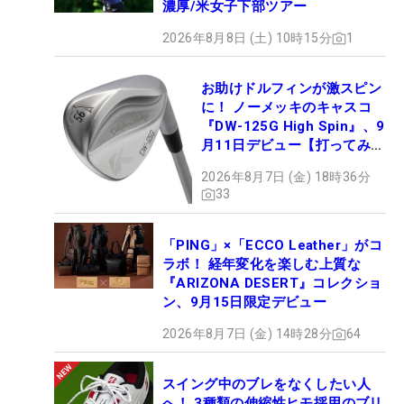
濃厚/米女子下部ツアー
2026年8月8日 (土) 10時15分
1
お助けドルフィンが激スピン
に！ ノーメッキのキャスコ
『DW-125G High Spin』、9
月11日デビュー【打ってみ
た】
2026年8月7日 (金) 18時36分
33
「PING」×「ECCO Leather」がコ
ラボ！ 経年変化を楽しむ上質な
『ARIZONA DESERT』コレクショ
ン、9月15日限定デビュー
2026年8月7日 (金) 14時28分
64
スイング中のブレをなくしたい人
へ！ 3種類の伸縮性ヒモ採用のブリ