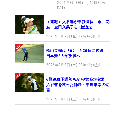
2026年8月8日 (土) 10時30分
19
＜速報＞入谷響が単独首位 永井花
奈、金田久美子ら1差追走
2026年8月7日 (金) 12時42分
1
松山英樹は「69」も26位に後退
日本勢2人が決勝へ
2026年8月8日 (土) 08時41分
1
6戦連続予選落ちから復活の狼煙
入谷響を救った師匠・中嶋常幸の助
言
2026年8月8日 (土) 07時45分
19