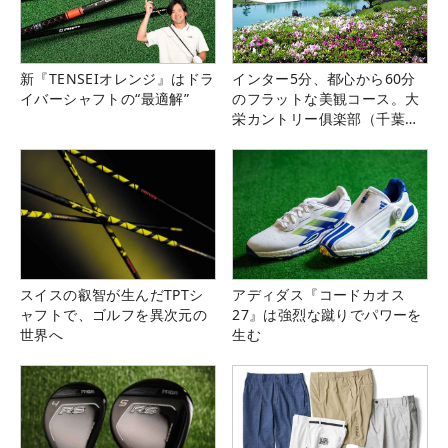
新『TENSEIオレンジ』はドラ
インター5分、都心から60分
イバーシャフトの“最適解”
のフラットな美観コース。大
栄カントリー俱楽部（千葉
県）
スイスの叡智が生んだTPTシ
アディダス『コードカオス
ャフトで、ゴルフを異次元の
27』は強烈な蹴りでパワーを
世界へ
生む