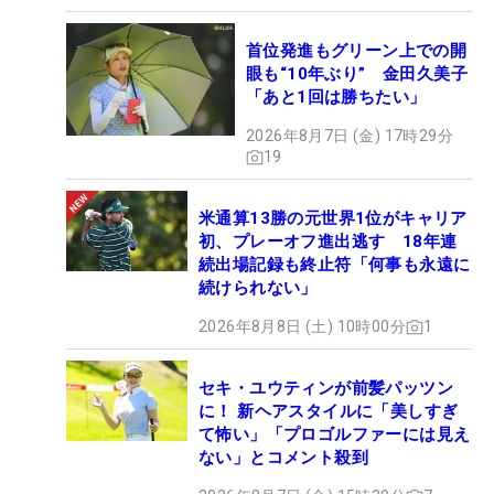
首位発進もグリーン上での開
眼も“10年ぶり” 金田久美子
「あと1回は勝ちたい」
2026年8月7日 (金) 17時29分
19
米通算13勝の元世界1位がキャリア
初、プレーオフ進出逃す 18年連
続出場記録も終止符「何事も永遠に
続けられない」
2026年8月8日 (土) 10時00分
1
セキ・ユウティンが前髪パッツン
に！ 新ヘアスタイルに「美しすぎ
て怖い」「プロゴルファーには見え
ない」とコメント殺到