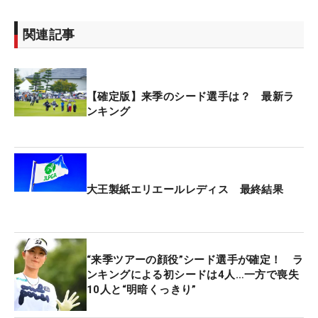
関連記事
【確定版】来季のシード選手は？ 最新ラ
ンキング
大王製紙エリエールレディス 最終結果
“来季ツアーの顔役”シード選手が確定！ ラ
ンキングによる初シードは4人…一方で喪失
10人と“明暗くっきり”