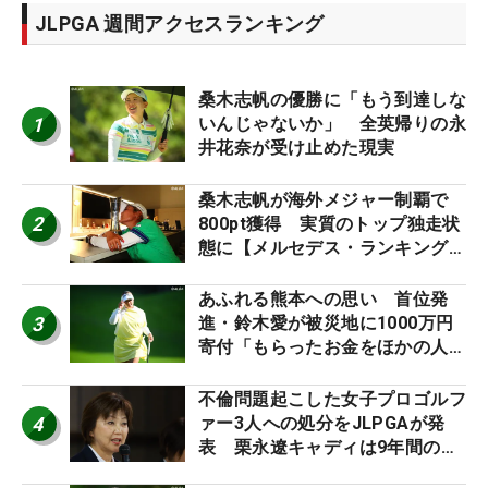
JLPGA 週間アクセスランキング
桑木志帆の優勝に「もう到達しな
1
いんじゃないか」 全英帰りの永
井花奈が受け止めた現実
桑木志帆が海外メジャー制覇で
2
800pt獲得 実質のトップ独走状
態に【メルセデス・ランキング番
外編】
あふれる熊本への思い 首位発
3
進・鈴木愛が被災地に1000万円
寄付「もらったお金をほかの人
に」
不倫問題起こした女子プロゴルフ
4
ァー3人への処分をJLPGAが発
表 栗永遼キャディは9年間の立
ち入り禁止