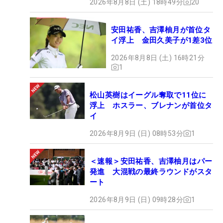
2026年8月8日 (土) 18時49分
20
安田祐香、吉澤柚月が首位タ
イ浮上 金田久美子が1差3位
2026年8月8日 (土) 16時21分
1
松山英樹はイーグル奪取で11位に
浮上 ホスラー、ブレナンが首位タ
イ
2026年8月9日 (日) 08時53分
1
＜速報＞安田祐香、吉澤柚月はパー
発進 大混戦の最終ラウンドがスタ
ート
2026年8月9日 (日) 09時28分
1