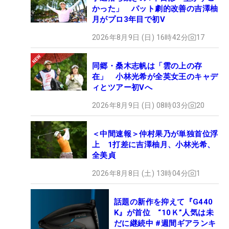
かった」 パット劇的改善の吉澤柚
月がプロ3年目で初V
2026年8月9日 (日) 16時42分
17
同郷・桑木志帆は「雲の上の存
在」 小林光希が全英女王のキャデ
ィとツアー初Vへ
2026年8月9日 (日) 08時03分
20
＜中間速報＞仲村果乃が単独首位浮
上 1打差に吉澤柚月、小林光希、
全美貞
2026年8月8日 (土) 13時04分
1
話題の新作を抑えて『G440
K』が首位 “10Ｋ”人気は未
だに継続中 #週間ギアランキ