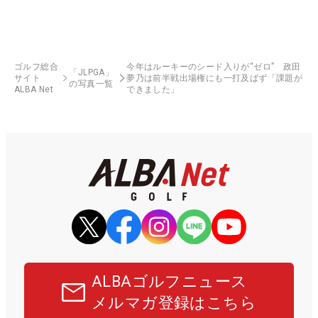
ゴルフ総合
今年はルーキーのシード入りが“ゼロ” 政田
「JLPGA」
サイト
夢乃は前半戦出場権にも一打及ばず「課題が
の写真一覧
ALBA Net
できました」
ALBAゴルフニュース
メルマガ登録はこちら