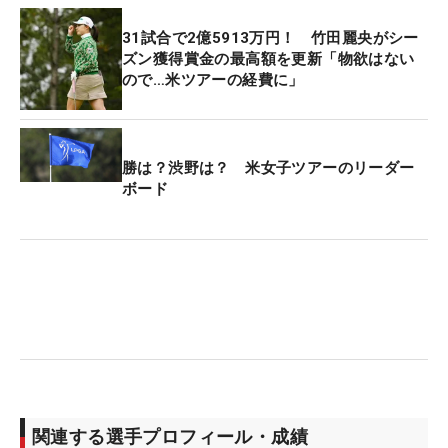
31試合で2億5913万円！ 竹田麗央がシー
ズン獲得賞金の最高額を更新「物欲はない
ので…米ツアーの経費に」
勝は？渋野は？ 米女子ツアーのリーダー
ボード
関連する選手プロフィール・成績