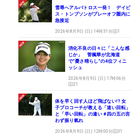
雪辱へアルバトロス一発！ デイビ
ス・トンプソンがプレーオフ圏内に
急接近
2026年8月9日 (日) 14時31分
1
消化不良の日々に「こんな感
じか」 菅楓華が北海道
で“憂さ晴らし”の4位フィニ
ッシュ
2026年8月9日 (日) 17時06分
21
体を早く回す人ほど飛ばない!? 女
子プロコーチが教える「速い回転」
と「早い回転」の違い #四の五の言
わず振り氣れ
2026年8月9日 (日) 12時00分
31