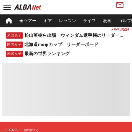
全ツアー
ギア
レッスン
ライフ
漫画
ゴルフ
メルマガ登録
松山英樹ら出場 ウィンダム選手権のリーダーボード
米国男子
北海道meijiカップ リーダーボード
国内女子
最新の世界ランキング
米国女子
JLPGAツアー
国内女子