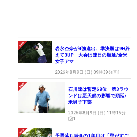
岩永杏奈が4強進出、準決勝は9H終
えて3UP 大会は連日の順延/全米
女子アマ
2026年8月9日 (日) 09時39分
1
石川遼は暫定68位 第3ラウ
ンドは悪天候の影響で順延/
米男子下部
2026年8月9日 (日) 11時15分
1
予選落ち続きの1年目は「壁がすご