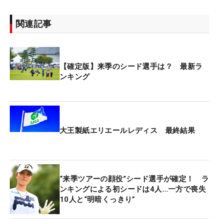
関連記事
【確定版】来季のシード選手は？ 最新ラ
ンキング
大王製紙エリエールレディス 最終結果
“来季ツアーの顔役”シード選手が確定！ ラ
ンキングによる初シードは4人…一方で喪失
10人と“明暗くっきり”