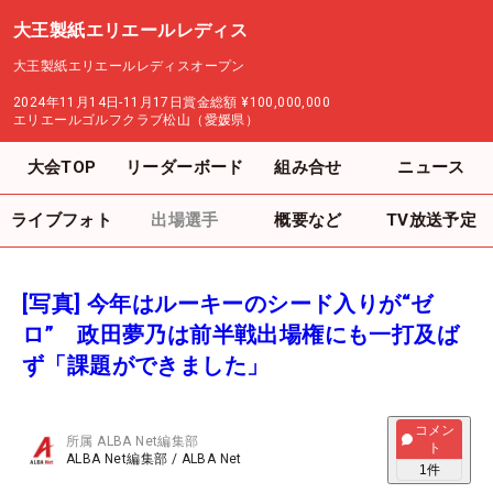
大王製紙エリエールレディス
大王製紙エリエールレディスオープン
2024年11月14日-11月17日
賞金総額
¥100,000,000
エリエールゴルフクラブ松山（愛媛県）
大会TOP
リーダーボード
組み合せ
ニュース
ライブフォト
出場選手
概要など
TV放送予定
[写真] 今年はルーキーのシード入りが“ゼ
ロ” 政田夢乃は前半戦出場権にも一打及ば
ず「課題ができました」
コメン
所属
ALBA Net編集部
ト
ALBA Net編集部
/
ALBA Net
1
件