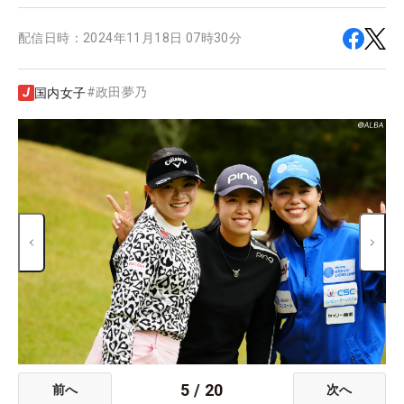
配信日時：
2024年11月18日 07時30分
#
政田夢乃
国内女子
5
/
20
前へ
次へ