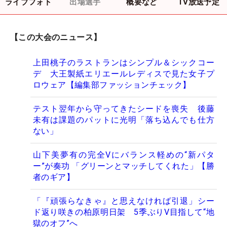
ライブフォト
出場選手
概要など
TV放送予定
【この大会のニュース】
上田桃子のラストランはシンプル＆シックコー
デ 大王製紙エリエールレディスで見た女子プ
ロウェア【編集部ファッションチェック】
テスト翌年から守ってきたシードを喪失 後藤
未有は課題のパットに光明「落ち込んでも仕方
ない」
山下美夢有の完全Vにバランス軽めの“新パタ
ー”が奏功 「グリーンとマッチしてくれた」【勝
者のギア】
「『頑張らなきゃ』と思えなければ引退」シー
ド返り咲きの柏原明日架 5季ぶりV目指して“地
獄のオフ”へ