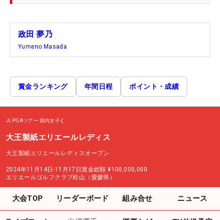
政田 夢乃
Yumeno Masada
賞金ランキング
年間日程
ポイント・成績
JLPGAツアー
国内女子
大王製紙エリエールレディス
大王製紙エリエールレディスオープン
2024年11月14日-11月17日
賞金総額
¥100,000,000
エリエールゴルフクラブ松山（愛媛県）
大会TOP
リーダーボード
組み合せ
ニュース