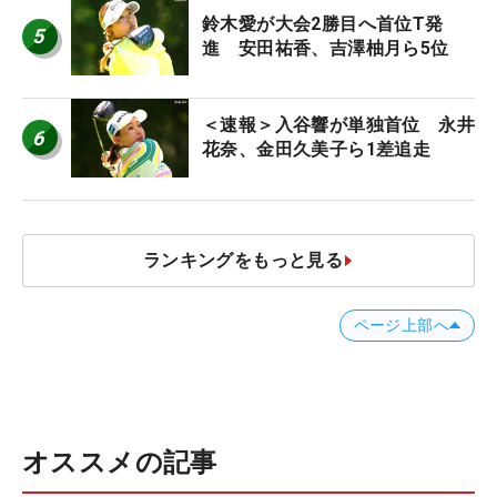
鈴木愛が大会2勝目へ首位T発
5
進 安田祐香、吉澤柚月ら5位
＜速報＞入谷響が単独首位 永井
6
花奈、金田久美子ら1差追走
ランキングをもっと見る
ページ上部へ
オススメの記事