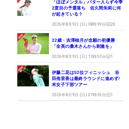
「ほぼメンタル」パター入らず今季
2度目の予選落ち 佐久間朱莉に何
が起きている？
2026年8月9日 (日) 08時39分
20
22歳・吉澤柚月が念願の初優勝
「全英の桑木さんから刺激を」
2026年8月9日 (日) 13時53分
1
伊藤二花は52位フィニッシュ 谷
田侑里香は最終ラウンドに進めず/
米女子下部ツアー
2026年8月9日 (日) 07時35分
1