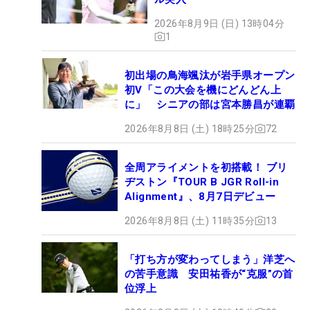
2026年8月9日 (日) 13時04分
1
初出場の鳥海颯汰が岩手県オープン
初V「この大会を機にどんどん上
に」 シニアの部は宮本勝昌が連覇
2026年8月8日 (土) 18時25分
72
全周アライメントを初搭載！ ブリ
ヂストン『TOUR B JGR Roll-in
Alignment』、8月7日デビュー
2026年8月8日 (土) 11時35分
13
「打ち方が変わってしまう」洋芝へ
の苦手意識 安田祐香が“克服”の首
位浮上