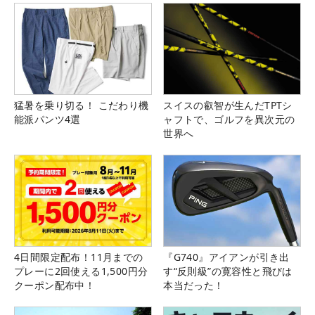
猛暑を乗り切る！ こだわり機
スイスの叡智が生んだTPTシ
能派パンツ4選
ャフトで、ゴルフを異次元の
世界へ
4日間限定配布！11月までの
『G740』アイアンが引き出
プレーに2回使える1,500円分
す“反則級”の寛容性と飛びは
クーポン配布中！
本当だった！