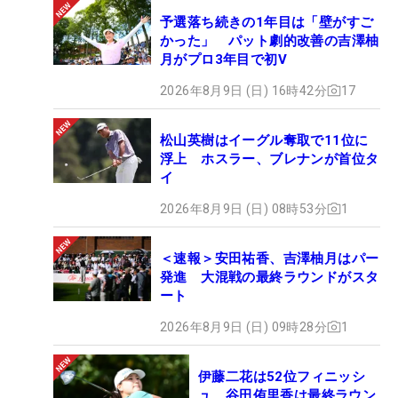
予選落ち続きの1年目は「壁がすご
かった」 パット劇的改善の吉澤柚
月がプロ3年目で初V
2026年8月9日 (日) 16時42分
17
松山英樹はイーグル奪取で11位に
浮上 ホスラー、ブレナンが首位タ
イ
2026年8月9日 (日) 08時53分
1
＜速報＞安田祐香、吉澤柚月はパー
発進 大混戦の最終ラウンドがスタ
ート
2026年8月9日 (日) 09時28分
1
伊藤二花は52位フィニッシ
ュ 谷田侑里香は最終ラウン