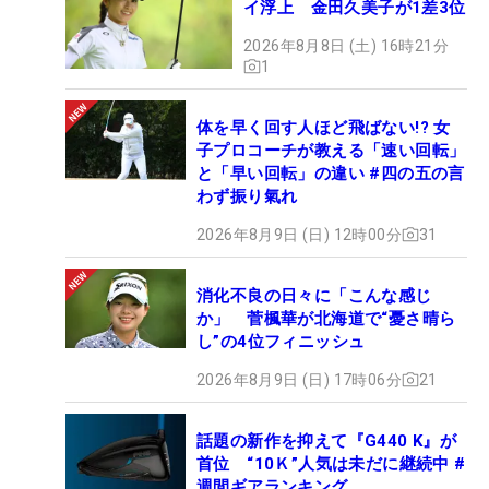
イ浮上 金田久美子が1差3位
2026年8月8日 (土) 16時21分
1
体を早く回す人ほど飛ばない!? 女
子プロコーチが教える「速い回転」
と「早い回転」の違い #四の五の言
わず振り氣れ
2026年8月9日 (日) 12時00分
31
消化不良の日々に「こんな感じ
か」 菅楓華が北海道で“憂さ晴ら
し”の4位フィニッシュ
2026年8月9日 (日) 17時06分
21
話題の新作を抑えて『G440 K』が
首位 “10Ｋ”人気は未だに継続中 #
週間ギアランキング