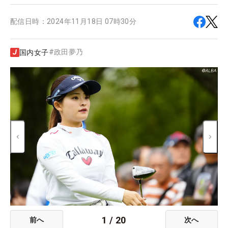
配信日時：
2024年11月18日 07時30分
#
政田夢乃
国内女子
1
/
20
前へ
次へ