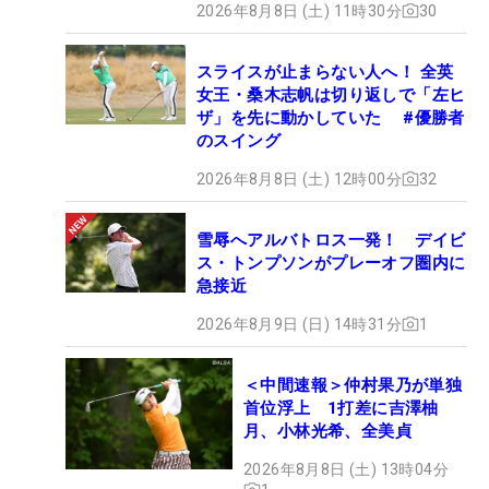
2026年8月8日 (土) 11時30分
30
スライスが止まらない人へ！ 全英
女王・桑木志帆は切り返しで「左ヒ
ザ」を先に動かしていた #優勝者
のスイング
2026年8月8日 (土) 12時00分
32
雪辱へアルバトロス一発！ デイビ
ス・トンプソンがプレーオフ圏内に
急接近
2026年8月9日 (日) 14時31分
1
＜中間速報＞仲村果乃が単独
首位浮上 1打差に吉澤柚
月、小林光希、全美貞
2026年8月8日 (土) 13時04分