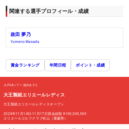
関連する選手プロフィール・成績
政田 夢乃
Yumeno Masada
賞金ランキング
年間日程
ポイント・成績
JLPGAツアー
国内女子
大王製紙エリエールレディス
大王製紙エリエールレディスオープン
2024年11月14日-11月17日
賞金総額
¥100,000,000
エリエールゴルフクラブ松山（愛媛県）