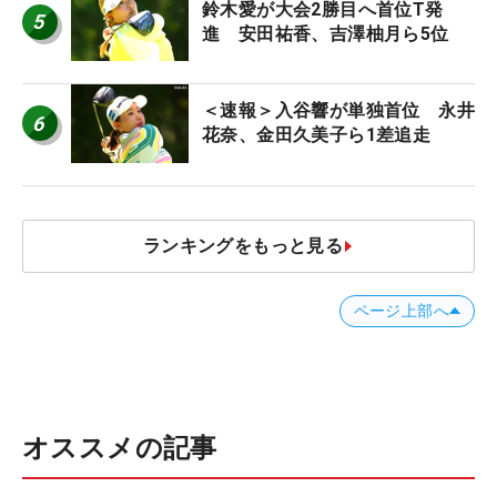
鈴木愛が大会2勝目へ首位T発
5
進 安田祐香、吉澤柚月ら5位
＜速報＞入谷響が単独首位 永井
6
花奈、金田久美子ら1差追走
ランキングをもっと見る
ページ上部へ
オススメの記事