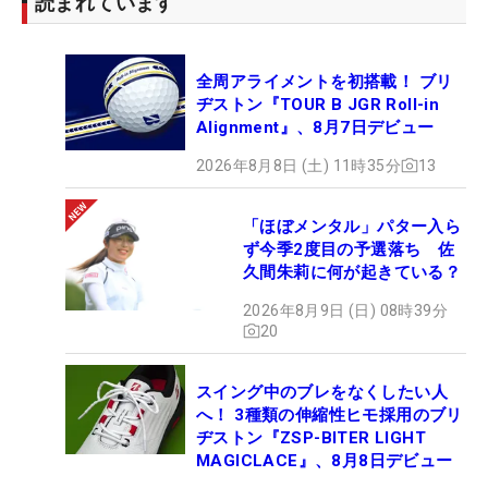
読まれています
全周アライメントを初搭載！ ブリ
ヂストン『TOUR B JGR Roll-in
Alignment』、8月7日デビュー
2026年8月8日 (土) 11時35分
13
「ほぼメンタル」パター入ら
ず今季2度目の予選落ち 佐
久間朱莉に何が起きている？
2026年8月9日 (日) 08時39分
20
スイング中のブレをなくしたい人
へ！ 3種類の伸縮性ヒモ採用のブリ
ヂストン『ZSP-BITER LIGHT
MAGICLACE』、8月8日デビュー