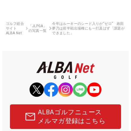
ゴルフ総合
今年はルーキーのシード入りが“ゼロ” 政田
「JLPGA」
サイト
夢乃は前半戦出場権にも一打及ばず「課題が
の写真一覧
ALBA Net
できました」
ALBAゴルフニュース
メルマガ登録はこちら