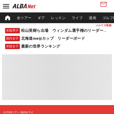
全ツアー
ギア
レッスン
ライフ
漫画
ゴルフ
メルマガ登録
松山英樹ら出場 ウィンダム選手権のリーダーボード
米国男子
北海道meijiカップ リーダーボード
国内女子
最新の世界ランキング
米国女子
JLPGAツアー
国内女子