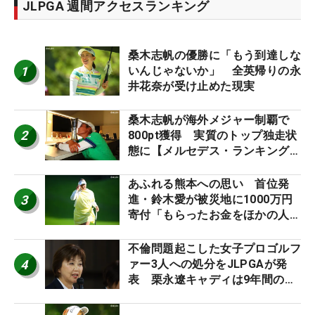
JLPGA 週間アクセスランキング
桑木志帆の優勝に「もう到達しな
1
いんじゃないか」 全英帰りの永
井花奈が受け止めた現実
桑木志帆が海外メジャー制覇で
2
800pt獲得 実質のトップ独走状
態に【メルセデス・ランキング番
外編】
あふれる熊本への思い 首位発
3
進・鈴木愛が被災地に1000万円
寄付「もらったお金をほかの人
に」
不倫問題起こした女子プロゴルフ
4
ァー3人への処分をJLPGAが発
表 栗永遼キャディは9年間の立
ち入り禁止