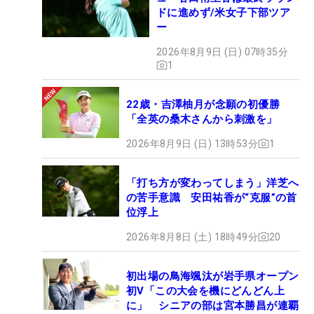
ドに進めず/米女子下部ツア
ー
2026年8月9日 (日) 07時35分
1
22歳・吉澤柚月が念願の初優勝
「全英の桑木さんから刺激を」
2026年8月9日 (日) 13時53分
1
「打ち方が変わってしまう」洋芝へ
の苦手意識 安田祐香が“克服”の首
位浮上
2026年8月8日 (土) 18時49分
20
初出場の鳥海颯汰が岩手県オープン
初V「この大会を機にどんどん上
に」 シニアの部は宮本勝昌が連覇