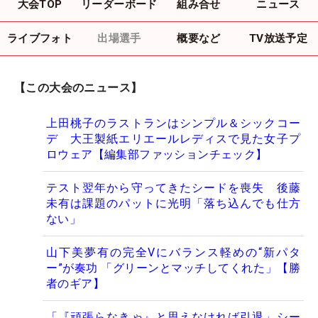
大会TOP
リーダーボード
組み合せ
ニュース
ライブフォト
出場選手
概要など
TV放送予定
【この大会のニュース】
上田桃子のラストランはシンプル＆シックコー
デ 大王製紙エリエールレディスで見た女子プ
ロウェア【編集部ファッションチェック】
テスト翌年から守ってきたシードを喪失 後藤
未有は課題のパットに光明「落ち込んでも仕方
ない」
山下美夢有の完全Vにバランス軽めの“新パタ
ー”が奏功 「グリーンとマッチしてくれた」【勝
者のギア】
「『頑張らなきゃ』と思えなければ引退」シー