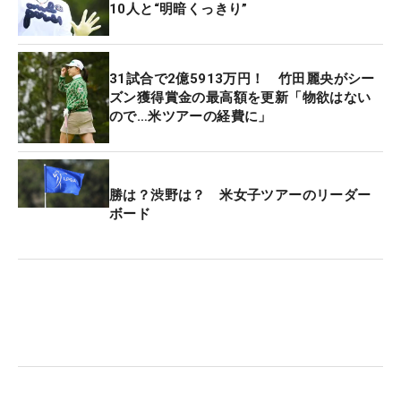
10人と“明暗くっきり”
31試合で2億5913万円！ 竹田麗央がシー
ズン獲得賞金の最高額を更新「物欲はない
ので…米ツアーの経費に」
勝は？渋野は？ 米女子ツアーのリーダー
ボード