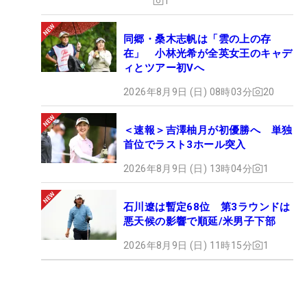
1
同郷・桑木志帆は「雲の上の存
在」 小林光希が全英女王のキャデ
ィとツアー初Vへ
2026年8月9日 (日) 08時03分
20
＜速報＞吉澤柚月が初優勝へ 単独
首位でラスト3ホール突入
2026年8月9日 (日) 13時04分
1
石川遼は暫定68位 第3ラウンドは
悪天候の影響で順延/米男子下部
2026年8月9日 (日) 11時15分
1