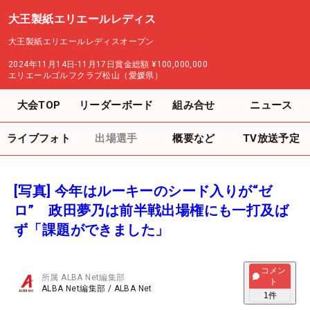
大王製紙エリエールレディス
大王製紙エリエールレディスオープン
2024年11月14日-11月17日
賞金総額
¥100,000,000
エリエールゴルフクラブ松山（愛媛県）
大会TOP
リーダーボード
組み合せ
ニュース
ライブフォト
出場選手
概要など
TV放送予定
[写真] 今年はルーキーのシード入りが“ゼ
ロ” 政田夢乃は前半戦出場権にも一打及ば
ず「課題ができました」
コメン
所属
ALBA Net編集部
ト
ALBA Net編集部
/
ALBA Net
1
件