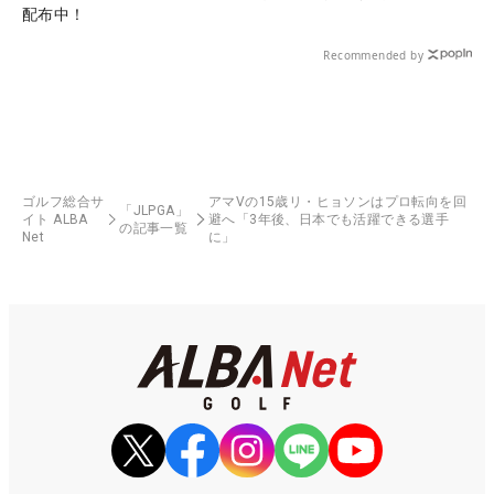
配布中！
Recommended by
ゴルフ総合サ
アマVの15歳リ・ヒョソンはプロ転向を回
「JLPGA」
イト ALBA
避へ「3年後、日本でも活躍できる選手
の記事一覧
Net
に」