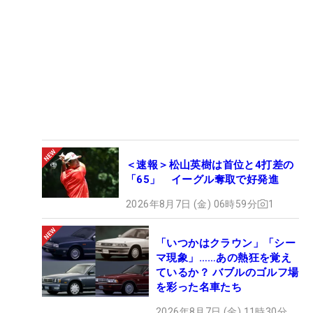
＜速報＞松山英樹は首位と4打差の
「65」 イーグル奪取で好発進
2026年8月7日 (金) 06時59分
1
「いつかはクラウン」「シー
マ現象」……あの熱狂を覚え
ているか？ バブルのゴルフ場
を彩った名車たち
2026年8月7日 (金) 11時30分