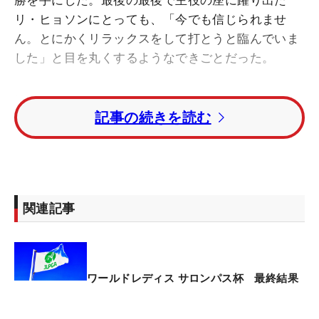
勝を手にした。最後の最後で主役の座に躍り出た
リ・ヒョソンにとっても、「今でも信じられませ
ん。とにかくリラックスをして打とうと臨んでいま
した」と目を丸くするようなできごとだった。
韓国ナショナルチームのユニフォーム姿で、勝負強
記事の続きを読む
さを印象づけた。トータル6アンダーで迎えた最終
18番。「挑戦しよう。イチかバチかでした。ボギー
にもイーグルにもなる」と腹をくくって3番ウッド
で打った残り235ヤードのセカンドショットを、ピ
ン3メートルにつけた。続くイーグルパットを沈め
関連記事
ると、スコアはトータル8アンダーに。クラブハウ
スリーダーとして、アテスト（スコア申告）に入っ
た。
ワールドレディス サロンパス杯 最終結果
「イーグルを奪った後までは平常心だったんですけ
ど、アテストに入った時に手が震えて、涙が出そう