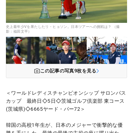
史上最年少Vを果たしたリ・ヒョソン。日本ツアーへの挑戦は？ （撮
影：福田文平）
この記事の写真
9
枚を見る
＜ワールドレディスチャンピオンシップ サロンパス
カップ 最終日◇5日◇茨城ゴルフ倶楽部 東コース
(茨城県)◇6665ヤード・パー72＞
韓国の高校1年生が、日本のメジャーで衝撃的な優