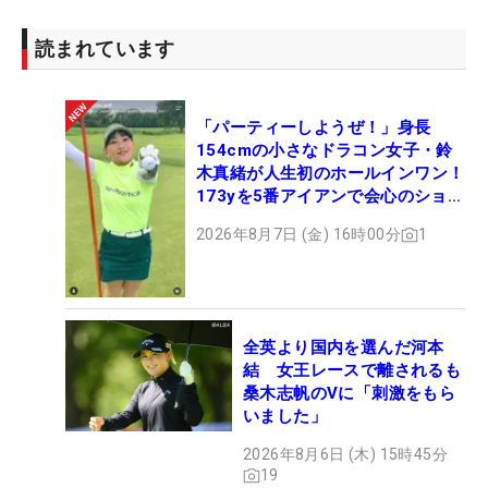
読まれています
「パーティーしようぜ！」身長
154cmの小さなドラコン女子・鈴
木真緒が人生初のホールインワン！
173yを5番アイアンで会心のショッ
ト
2026年8月7日 (金) 16時00分
1
全英より国内を選んだ河本
結 女王レースで離されるも
桑木志帆のVに「刺激をもら
いました」
2026年8月6日 (木) 15時45分
19