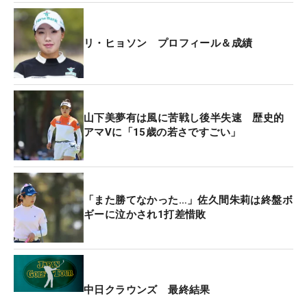
になりました」。緊張がほぐれると、急に自分がや
り遂げたことへの現実味が増してくる。後続のプレ
リ・ヒョソン プロフィール＆成績
ーが終わって優勝が決まるまでは、練習グリーンで
プレーオフに備えたが「こんな状況は初めての経験
なので、プレーオフを避けたいという考えすらなか
ったです」。母国ではトップアマチュアだが、プロ
山下美夢有は風に苦戦し後半失速 歴史的
ツアーでの優勝経験はなく、思考が追いつかなかっ
アマVに「15歳の若さですごい」
たという印象だ。
練習場に行く祖父についていった9歳からゴルフを
開始。今でもその祖父がコーチを務めている。憧れ
「また勝てなかった…」佐久間朱莉は終盤ボ
ギーに泣かされ1打差惜敗
の選手は、元世界1位のコ・ジンヨン（韓国）。現
在はそのジンヨンを指導するコーチからも手ほどき
を受けている。
今回の優勝で、日本ツアーでプロ転向宣言をする権
中日クラウンズ 最終結果