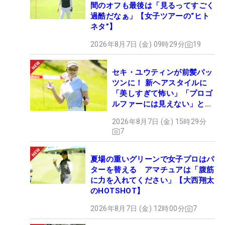
間のオフも最後は「見るってすごく
過酷だなぁ」【女子ツアーの“ヒト
ネタ”】
2026年8月7日 (金) 09時29分
19
セキ・ユウティンが前髪パッ
ツンに！ 新ヘアスタイルに
「美しすぎて怖い」「プロゴ
ルファーには見えない」とコ
メント殺到
2026年8月7日 (金) 15時29分
7
夏場の重いグリーンで女子プロはパ
ターを替える アマチュアは「腹筋
に力を入れてください」【大西翔太
のHOTSHOT】
2026年8月7日 (金) 12時00分
7