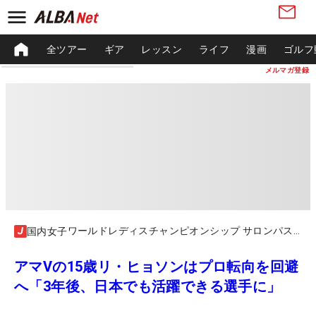
全ツアー
ギア
レッスン
ライフ
漫画
ゴルフ
メルマガ登録
ワールドレディスチャンピオンシップ サロンパスカップ
国内女子
アマVの15歳リ・ヒョソンはプロ転向を回避
へ「3年後、日本でも活躍できる選手に」