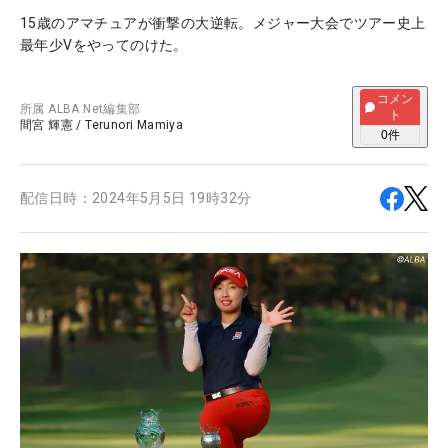
15歳のアマチュアが衝撃の大逆転。メジャー大会でツアー史上
最年少Vをやってのけた。
コメン
所属
ALBA Net編集部
ト
間宮 輝憲
/
Terunori Mamiya
0
件
配信日時：
2024年5月5日 19時32分