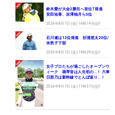
鈴木愛が大会2勝目へ首位T発進
安田祐香、吉澤柚月ら5位
2026年8月7日 (金) 16時14分
1
石川遼は12位発進 杉浦悠太20位/
米男子下部
2026年8月7日 (金) 10時29分
1
女子プロたちが過ごしたオープンウ
ィーク 堀琴音は人生初の…！ 六車
日那乃は新幹線でとんぼ返り…！
2026年8月7日 (金) 11時57分
1