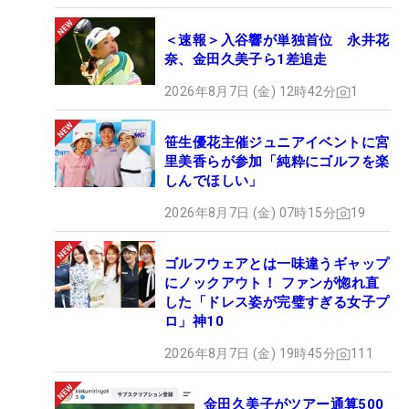
＜速報＞入谷響が単独首位 永井花
奈、金田久美子ら1差追走
2026年8月7日 (金) 12時42分
1
笹生優花主催ジュニアイベントに宮
里美香らが参加「純粋にゴルフを楽
しんでほしい」
2026年8月7日 (金) 07時15分
19
ゴルフウェアとは一味違うギャップ
にノックアウト！ ファンが惚れ直
した「ドレス姿が完璧すぎる女子プ
ロ」神10
2026年8月7日 (金) 19時45分
111
金田久美子がツアー通算500