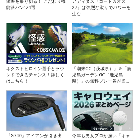
猛暑を乗り切る！ こだわり機
アディダス『コードカオス
能派パンツ4選
27』は強烈な蹴りでパワーを
生む
ネクストヒロイン選手とラウ
「潮来CC（茨城県）」＆「鹿
ンドできるチャンス！詳しく
児島ガーデンGC（鹿児島
はこちら！
県）」の無料プレー券が当た
る！！
『G740』アイアンが引き出
今年も男女プロが強い「キャ