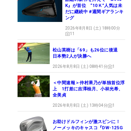
K』が首位 “10Ｋ”人気は未
だに継続中 #週間ギアランキ
ング
2026年8月8日 (土) 18時00分
11
松山英樹は「69」も26位に後退
日本勢2人が決勝へ
2026年8月8日 (土) 08時41分
1
＜中間速報＞仲村果乃が単独首位浮
上 1打差に吉澤柚月、小林光希、
全美貞
2026年8月8日 (土) 13時04分
1
お助けドルフィンが激スピンに！
ノーメッキのキャスコ『DW-125G