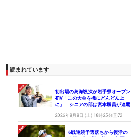
読まれています
初出場の鳥海颯汰が岩手県オープン
初V「この大会を機にどんどん上
に」 シニアの部は宮本勝昌が連覇
2026年8月8日 (土) 18時25分
72
6戦連続予選落ちから復活の