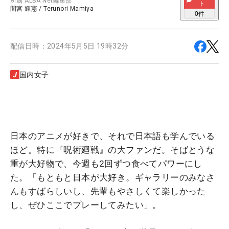
所属
ALBA Net編集部
ト
間宮 輝憲
/
Terunori Mamiya
0
件
配信日時：
2024年5月5日 19時32分
国内女子
日本のアニメが好きで、それで日本語も学んでいる
ほど。特に『呪術廻戦』の大ファンだ。そばとうな
重が大好物で、今週も2回ずつ食べてパワーにし
た。「もともと日本が大好き。ギャラリーのみなさ
んもすばらしいし、先輩もやさしくて楽しかった
し、ぜひここでプレーしてみたい」。