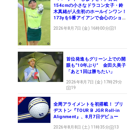
154cmの小さなドラコン女子・鈴
木真緒が人生初のホールインワン！
173yを5番アイアンで会心のショッ
ト
2026年8月7日 (金) 16時00分
1
首位発進もグリーン上での開
眼も“10年ぶり” 金田久美子
「あと1回は勝ちたい」
2026年8月7日 (金) 17時29分
19
全周アライメントを初搭載！ ブリ
ヂストン『TOUR B JGR Roll-in
Alignment』、8月7日デビュー
2026年8月8日 (土) 11時35分
13