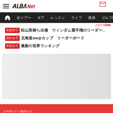
全ツアー
ギア
レッスン
ライフ
漫画
ゴルフ
メルマガ登録
松山英樹ら出場 ウィンダム選手権のリーダーボード
米国男子
北海道meijiカップ リーダーボード
国内女子
最新の世界ランキング
米国女子
JLPGAツアー
国内女子