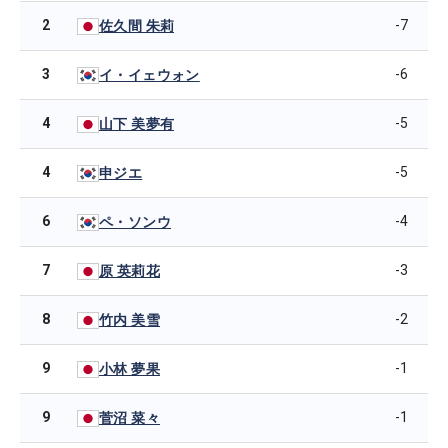
2
-7
佐久間 朱莉
3
-6
イ・イェウォン
4
-5
山下 美夢有
4
-5
申ジエ
6
-4
ペ・ソンウ
7
-3
原 英莉花
8
-2
竹内 美雪
9
-1
小林 夢果
9
-1
菅沼 菜々