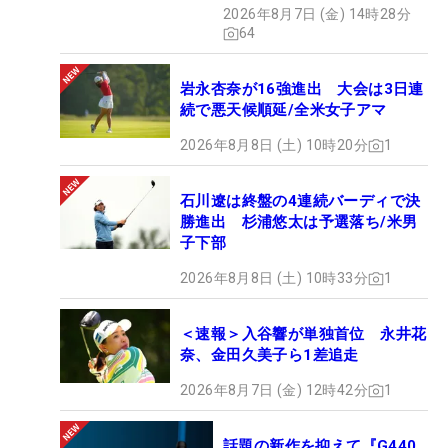
クション、9月15日限定デビ
2026年8月7日 (金) 14時28分
ュー
64
岩永杏奈が16強進出 大会は3日連
続で悪天候順延/全米女子アマ
2026年8月8日 (土) 10時20分
1
石川遼は終盤の4連続バーディで決
勝進出 杉浦悠太は予選落ち/米男
子下部
2026年8月8日 (土) 10時33分
1
＜速報＞入谷響が単独首位 永井花
奈、金田久美子ら1差追走
2026年8月7日 (金) 12時42分
1
話題の新作を抑えて『G440