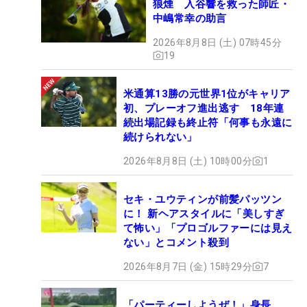
狼煙 入谷響を救った師匠・
中嶋常幸の助言
2026年8月8日 (土) 07時45分
19
米通算13勝の元世界1位がキャリア
初、プレーオフ進出逃す 18年連
続出場記録も終止符「何事も永遠に
続けられない」
2026年8月8日 (土) 10時00分
1
セキ・ユウティンが前髪パッツン
に！ 新ヘアスタイルに「美しすぎ
て怖い」「プロゴルファーには見え
ない」とコメント殺到
2026年8月7日 (金) 15時29分
7
「パーティーしようぜ！」身長