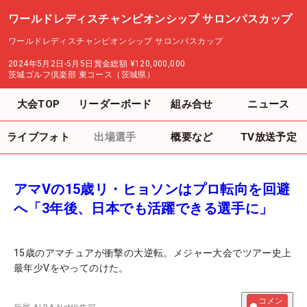
ワールドレディスチャンピオンシップ サロンパスカップ
ワールドレディスチャンピオンシップ サロンパスカップ
2024年5月2日-5月5日
賞金総額
¥120,000,000
茨城ゴルフ倶楽部 東コース（茨城県）
大会TOP
リーダーボード
組み合せ
ニュース
ライブフォト
出場選手
概要など
TV放送予定
アマVの15歳リ・ヒョソンはプロ転向を回避
へ「3年後、日本でも活躍できる選手に」
15歳のアマチュアが衝撃の大逆転。メジャー大会でツアー史上
最年少Vをやってのけた。
コメン