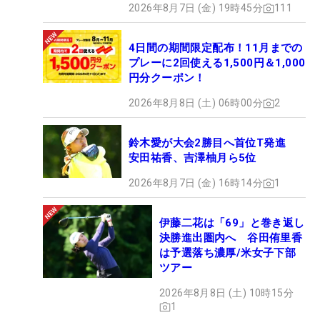
2026年8月7日 (金) 19時45分
111
4日間の期間限定配布！11月までの
プレーに2回使える1,500円＆1,000
円分クーポン！
2026年8月8日 (土) 06時00分
2
鈴木愛が大会2勝目へ首位T発進
安田祐香、吉澤柚月ら5位
2026年8月7日 (金) 16時14分
1
伊藤二花は「69」と巻き返し
決勝進出圏内へ 谷田侑里香
は予選落ち濃厚/米女子下部
ツアー
2026年8月8日 (土) 10時15分
1