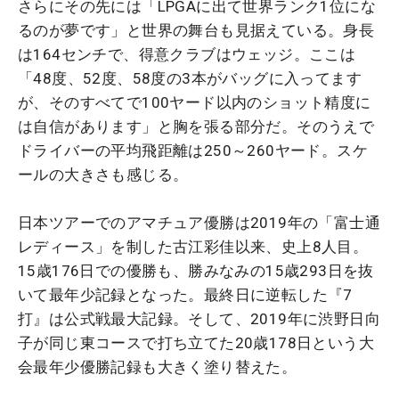
さらにその先には「LPGAに出て世界ランク1位にな
るのが夢です」と世界の舞台も見据えている。身長
は164センチで、得意クラブはウェッジ。ここは
「48度、52度、58度の3本がバッグに入ってます
が、そのすべてで100ヤード以内のショット精度に
は自信があります」と胸を張る部分だ。そのうえで
ドライバーの平均飛距離は250～260ヤード。スケ
ールの大きさも感じる。
日本ツアーでのアマチュア優勝は2019年の「富士通
レディース」を制した古江彩佳以来、史上8人目。
15歳176日での優勝も、勝みなみの15歳293日を抜
いて最年少記録となった。最終日に逆転した『7
打』は公式戦最大記録。そして、2019年に渋野日向
子が同じ東コースで打ち立てた20歳178日という大
会最年少優勝記録も大きく塗り替えた。