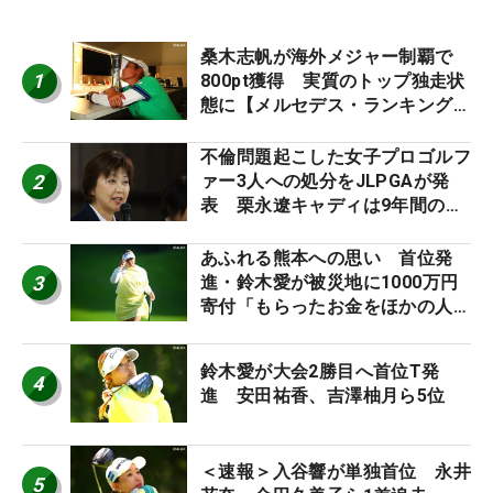
桑木志帆が海外メジャー制覇で
1
800pt獲得 実質のトップ独走状
態に【メルセデス・ランキング番
外編】
不倫問題起こした女子プロゴルフ
2
ァー3人への処分をJLPGAが発
表 栗永遼キャディは9年間の立
ち入り禁止
あふれる熊本への思い 首位発
3
進・鈴木愛が被災地に1000万円
寄付「もらったお金をほかの人
に」
鈴木愛が大会2勝目へ首位T発
4
進 安田祐香、吉澤柚月ら5位
＜速報＞入谷響が単独首位 永井
5