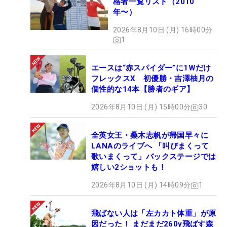
格者一覧リスト（2010
年〜）
2026年8月10日 (月) 16時00分
1
エースは“赤スパイダー”に1Wだけ
フレックスX 初優勝・吉澤柚月の
個性的な14本【勝者のギア】
2026年8月10日 (月) 15時00分
30
全英女王・桑木志帆が帰国早々に
LANAのライブへ 「叫びまくって
歌いまくって」バックステージでは
嬉しい2ショットも！
2026年8月10日 (月) 14時09分
1
飛ばない人は「左カカト体重」が原
因だった！ まだまだ260y飛ばす森