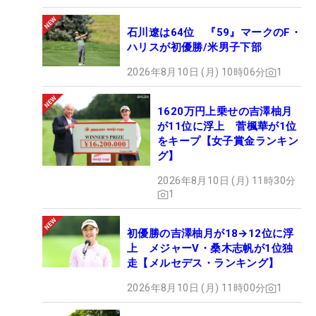
石川遼は64位 『59』マークのF・
ハリスが初優勝/米男子下部
2026年8月10日 (月) 10時06分
1
1620万円上乗せの吉澤柚月
が11位に浮上 菅楓華が1位
をキープ【女子賞金ランキン
グ】
2026年8月10日 (月) 11時30分
1
初優勝の吉澤柚月が18→12位に浮
上 メジャーV・桑木志帆が1位独
走【メルセデス・ランキング】
2026年8月10日 (月) 11時00分
1