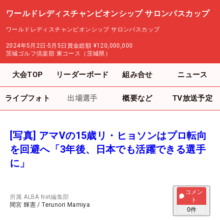
ワールドレディスチャンピオンシップ サロンパスカップ
ワールドレディスチャンピオンシップ サロンパスカップ
2024年5月2日-5月5日
賞金総額
¥120,000,000
茨城ゴルフ倶楽部 東コース（茨城県）
大会TOP
リーダーボード
組み合せ
ニュース
ライブフォト
出場選手
概要など
TV放送予定
[写真] アマVの15歳リ・ヒョソンはプロ転向
を回避へ「3年後、日本でも活躍できる選手
に」
コメン
所属
ALBA Net編集部
ト
間宮 輝憲
/
Terunori Mamiya
0
件