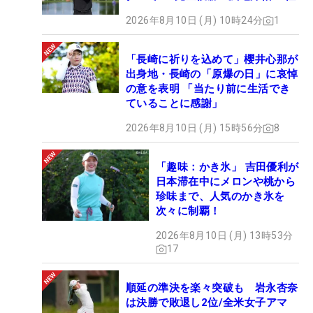
2026年8月10日 (月) 10時24分
1
「長崎に祈りを込めて」櫻井心那が
出身地・長崎の「原爆の日」に哀悼
の意を表明 「当たり前に生活でき
ていることに感謝」
2026年8月10日 (月) 15時56分
8
「趣味：かき氷」 吉田優利が
日本滞在中にメロンや桃から
珍味まで、人気のかき氷を
次々に制覇！
2026年8月10日 (月) 13時53分
17
順延の準決を楽々突破も 岩永杏奈
は決勝で敗退し2位/全米女子アマ