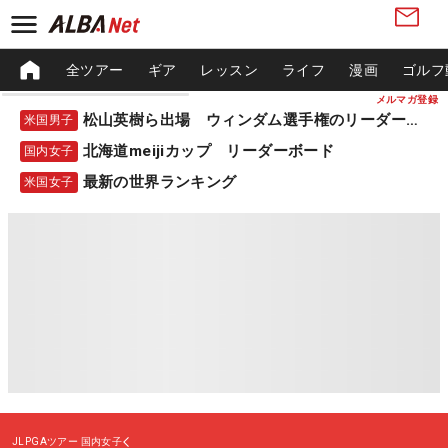
全ツアー
ギア
レッスン
ライフ
漫画
ゴルフ
メルマガ登録
松山英樹ら出場 ウィンダム選手権のリーダーボード
米国男子
北海道meijiカップ リーダーボード
国内女子
最新の世界ランキング
米国女子
JLPGAツアー
国内女子