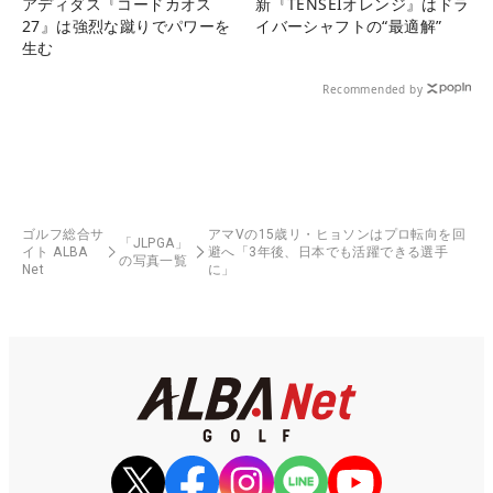
アディダス『コードカオス
新『TENSEIオレンジ』はドラ
27』は強烈な蹴りでパワーを
イバーシャフトの“最適解”
生む
Recommended by
ゴルフ総合サ
アマVの15歳リ・ヒョソンはプロ転向を回
「JLPGA」
イト ALBA
避へ「3年後、日本でも活躍できる選手
の写真一覧
Net
に」