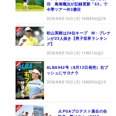
功 鳥海颯汰が記録更新「63」で
今季ツアー外3勝目
2026年8月10日 (月) 16時44分
76
松山英樹は24位キープ M・ブレナ
ンが23人抜き【男子世界ランキン
グ】
2026年8月10日 (月) 11時51分
1
ALBA942号（8月12日発売）右プ
ッシュにサヨナラ
2026年8月10日 (月) 12時00分
10
JLPGAプロテスト過去の合