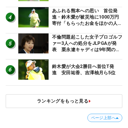
あふれる熊本への思い 首位発
4
進・鈴木愛が被災地に1000万円
寄付「もらったお金をほかの人
に」
不倫問題起こした女子プロゴルフ
5
ァー3人への処分をJLPGAが発
表 栗永遼キャディは9年間の立
ち入り禁止
鈴木愛が大会2勝目へ首位T発
6
進 安田祐香、吉澤柚月ら5位
ランキングをもっと見る
ページ上部へ