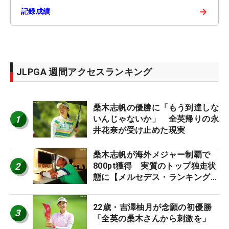
→
記録成績
JLPGA 週間アクセスランキング
桑木志帆の優勝に「もう到達しな
1
いんじゃないか」 全英帰りの永
井花奈が受け止めた現実
桑木志帆が海外メジャー制覇で
2
800pt獲得 実質のトップ独走状
態に【メルセデス・ランキング番
外編】
22歳・吉澤柚月が念願の初優勝
3
「全英の桑木さんから刺激を」