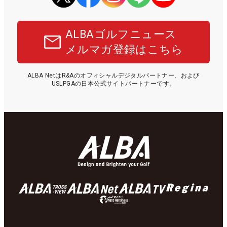
ALBAゴルフニュース
メルマガ登録はこちら
ALBA NetはR&Aのオフィシャルデジタルパートナー、および
USLPGAの日本公式サイトパートナーです。