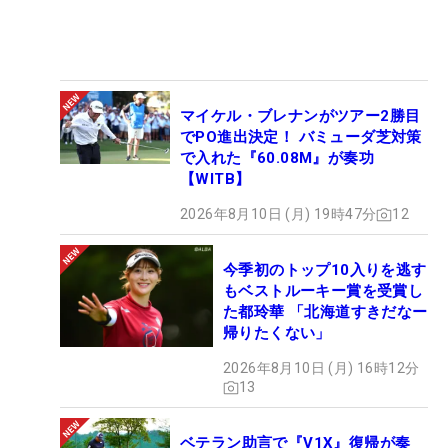
マイケル・ブレナンがツアー2勝目
でPO進出決定！ バミューダ芝対策
で入れた『60.08M』が奏功
【WITB】
2026年8月10日 (月) 19時47分
12
今季初のトップ10入りを逃す
もベストルーキー賞を受賞し
た都玲華 「北海道すきだなー
帰りたくない」
2026年8月10日 (月) 16時12分
13
ベテラン助言で『V1X』復帰が奏