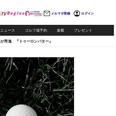
メルマガ登録
ログイン
Sニュース
ゴルフ場予約
連載
プレゼント
感が秀逸 『トゥーロンパター』