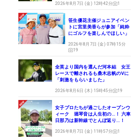
2026年8月7日 (金) 12時42分
1
笹生優花主催ジュニアイベン
トに宮里美香らが参加「純粋
にゴルフを楽しんでほしい」
2026年8月7日 (金) 07時15分
19
全英より国内を選んだ河本結 女王
レースで離されるも桑木志帆のVに
「刺激をもらいました」
2026年8月6日 (木) 15時45分
19
女子プロたちが過ごしたオープンウ
ィーク 堀琴音は人生初の…！ 六車
日那乃は新幹線でとんぼ返り…！
2026年8月7日 (金) 11時57分
1