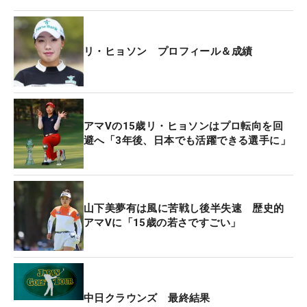
は考えてもいなかった」と会見で話したが、その無
欲さが生んだアグレッシブなプレーだったともいえ
る。
リ・ヒョソン プロフィール＆成績
昨年の韓国ツアー賞金女王で、最後は逆転される形
になった21歳のイ・イェウォンは、「年齢差もある
し、一緒にプレーしたことはないですが」と前置き
アマVの15歳リ・ヒョソンはプロ転向を回
しながらも、「風の計算や攻略法が上手かったんだ
避へ「3年後、日本でも活躍できる選手に」
と思う」と母国の“後輩”を称えた。
自身はその風に苦しみ「76」と失速しただけに、そ
の印象は強い。「アマチュア選手のなかではトップ
山下美夢有は風に苦戦し後半失速 歴史的
アマVに「15歳の若さですごい」
レベルというのは知っています」とも話したが、こ
の優勝でさらに注目度も増すことになるはずだ。
韓国のトップアマとして活躍するヒョソンにとって
も、「自分の人生のなかで優勝は何度かしているけ
中日クラウンズ 最終結果