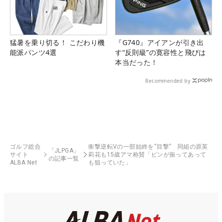
猛暑を乗り切る！ こだわり機
『G740』アイアンが引き出
能派パンツ4選
す“反則級”の寛容性と飛びは
本当だった！
Recommended by
ゴルフ総合
衝撃逆転Vの一部始終を“目撃” 同組の原英
「JLPGA」
サイト
莉花も15歳アマ称賛「ピンが振ってあって
の記事一覧
ALBA Net
も狙っていた」