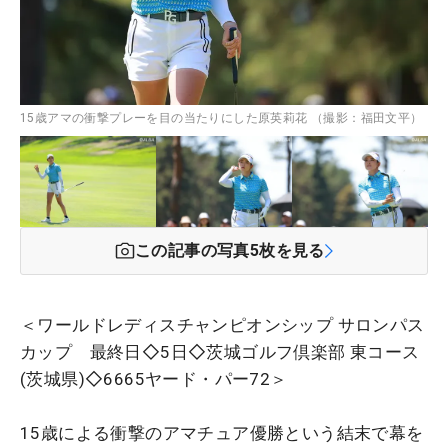
15歳アマの衝撃プレーを目の当たりにした原英莉花 （撮影：福田文平）
この記事の写真
5
枚を見る
＜ワールドレディスチャンピオンシップ サロンパス
カップ 最終日◇5日◇茨城ゴルフ倶楽部 東コース
(茨城県)◇6665ヤード・パー72＞
15歳による衝撃のアマチュア優勝という結末で幕を