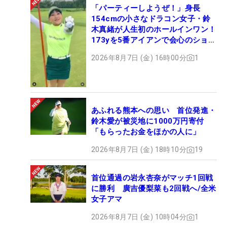
「パーティーしようぜ！」身長
154cmの小さなドラコン女子・鈴
木真緒が人生初のホールインワン！
173yを5番アイアンで会心のショッ
ト
2026年8月7日 (金) 16時00分
1
あふれる熊本への思い 首位発進・
鈴木愛が被災地に1000万円寄付
「もらったお金をほかの人に」
2026年8月7日 (金) 18時10分
19
首位通過の岩永杏奈がマッチ1回戦
に勝利 廣吉優梨菜も2回戦へ/全米
女子アマ
2026年8月7日 (金) 10時04分
1