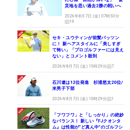
災地を思い過去2勝の戦いへ
2026年8月7日 (金) 07時50分
19
セキ・ユウティンが前髪パッツン
に！ 新ヘアスタイルに「美しすぎ
て怖い」「プロゴルファーには見え
ない」とコメント殺到
2026年8月7日 (金) 15時29分
7
石川遼は12位発進 杉浦悠太20位/
米男子下部
2026年8月7日 (金) 10時29分
1
「フワフワ」と「しっかり」の絶妙
なバランス！ 新しい『FJクオンタ
ム』は性能が“ど真ん中”のゴルフシ