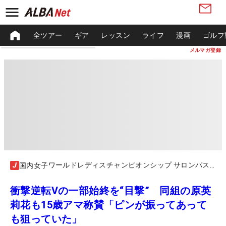
全ツアー
ギア
レッスン
ライフ
漫画
ゴルフ
メルマガ登録
ワールドレディスチャンピオンシップ サロンパスカップ
国内女子
衝撃逆転Vの一部始終を“目撃” 同組の原英
莉花も15歳アマ称賛「ピンが振ってあって
も狙っていた」