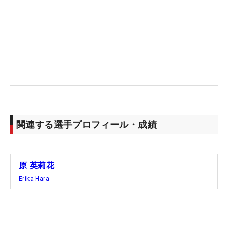
ど、涙がこみあげたり感動するのは初めてでした」
とこの1勝は特別なもの。今回の結果により、プロ
転向して日本ツアーで戦う選択肢もできたが、「韓
国では18歳からプロ転向が可能。その前はできない
ので」と権利は放棄することになりそうだ。ただ
「3年後には、日本ツアーでも活躍できる選手にな
りたい」とも話す。
一時はトップに並びながら「74」と苦しみ、トータ
関連する選手プロフィール・成績
ル5アンダーの4位タイに終わった日本の年間女王・
山下美夢有も「15歳の若さですごいと思う。私自
身、最終日に伸ばせなかったのは悔しい」と唇をか
原 英莉花
んだ。近い将来、強力なライバルとして、再び優勝
Erika Hara
争いを演じることになるかもしれない。（文・間宮
輝憲）