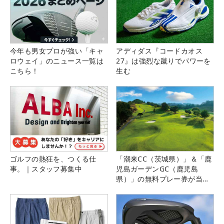
今年も男女プロが強い「キャ
アディダス『コードカオス
ロウェイ」のニュース一覧は
27』は強烈な蹴りでパワーを
こちら！
生む
ゴルフの熱狂を、つくる仕
「潮来CC（茨城県）」＆「鹿
事。｜スタッフ募集中
児島ガーデンGC（鹿児島
県）」の無料プレー券が当た
る！！