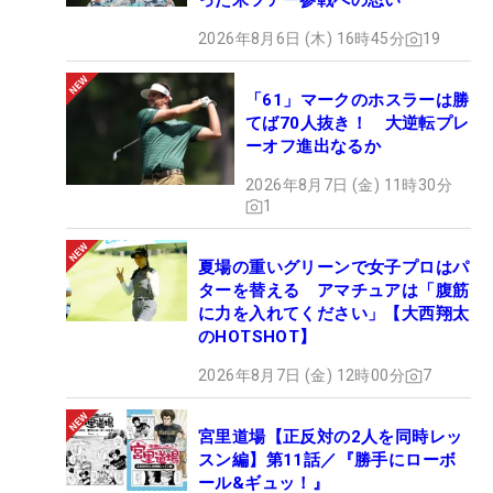
った米ツアー参戦への思い
2026年8月6日 (木) 16時45分
19
「61」マークのホスラーは勝
てば70人抜き！ 大逆転プレ
ーオフ進出なるか
2026年8月7日 (金) 11時30分
1
夏場の重いグリーンで女子プロはパ
ターを替える アマチュアは「腹筋
に力を入れてください」【大西翔太
のHOTSHOT】
2026年8月7日 (金) 12時00分
7
宮里道場【正反対の2人を同時レッ
スン編】第11話／『勝手にローボ
ール&ギュッ！』