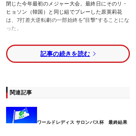
閉じた今年最初のメジャー大会。最終日にそのリ・
ヒョソン（韓国）と同じ組でプレーした原英莉花
は、7打差大逆転劇の一部始終を“目撃”することにな
った。
その感想は「すばらしいプレー。最後もイーグル締
記事の続きを読む
めで、私も頑張りたいですね」というもの。風が吹
くなか最終18番で果敢に2オンを狙い、逆転がかか
った3メートルのイーグルパットを沈めた高校1年生
の姿は、やはり驚かされるものだった。
関連記事
さらに、怖いもの知らずの“攻撃姿勢”も目を見張る
ものだったという。「しっかり振ってくるし、ピン
が端に振ってあっても狙っていました。難しいアプ
ローチもパーセーブしていたし、それがいいスコア
ワールドレディス サロンパス杯 最終結果
につながったんだと思います」。ヒョソンは「優勝