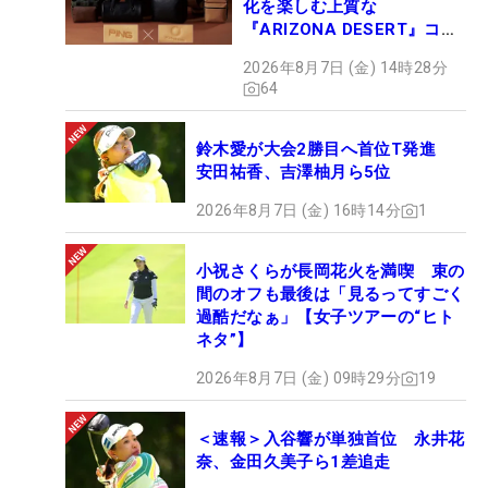
化を楽しむ上質な
『ARIZONA DESERT』コレ
クション、9月15日限定デビ
2026年8月7日 (金) 14時28分
ュー
64
鈴木愛が大会2勝目へ首位T発進
安田祐香、吉澤柚月ら5位
2026年8月7日 (金) 16時14分
1
小祝さくらが長岡花火を満喫 束の
間のオフも最後は「見るってすごく
過酷だなぁ」【女子ツアーの“ヒト
ネタ”】
2026年8月7日 (金) 09時29分
19
＜速報＞入谷響が単独首位 永井花
奈、金田久美子ら1差追走