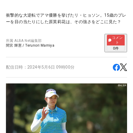
衝撃的な大逆転でアマ優勝を挙げたリ・ヒョソン。15歳のプレ
ーを目の当たりにした原英莉花は、その強さをどこに見た？
コメン
所属
ALBA Net編集部
ト
間宮 輝憲
/
Terunori Mamiya
0
件
配信日時：
2024年5月6日 09時00分