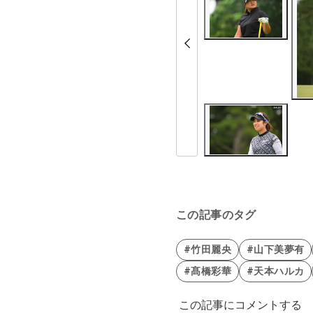
この記事のタグ
#竹田麗央
#山下美夢有
#髙橋彩華
#天本ハルカ