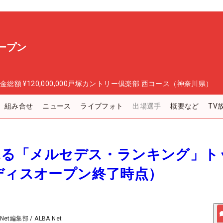
ープン
金総額
¥120,000,000
戸塚カントリー倶楽部 西コース（神奈川県）
組み合せ
ニュース
ライブフォト
出場選手
概要など
TV
で見る「メルセデス・ランキング」ト
ディスオープン終了時点）
 Net編集部
/
ALBA Net