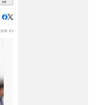
0
件
橋彩華
#
天本ハルカ
#
桑木志帆