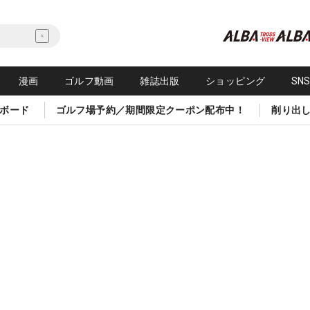
漫画
ゴルフ動画
雑誌出版
ショッピング
SN
ボード
ゴルフ場予約／期間限定クーポン配布中！
削り出