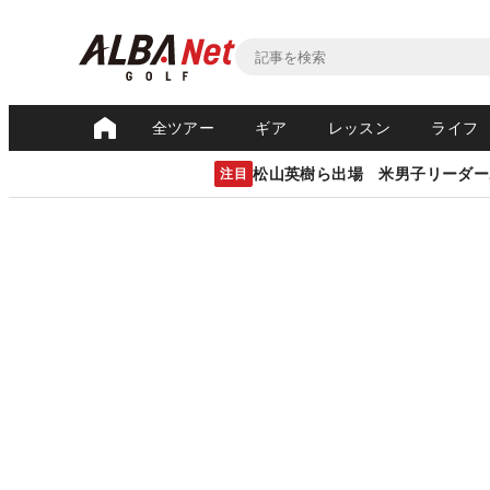
全ツアー
ギア
レッスン
ライフ
松山英樹ら出場 米男子リーダー
注目