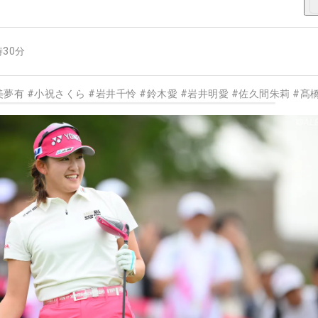
時30分
美夢有
#
小祝さくら
#
岩井千怜
#
鈴木愛
#
岩井明愛
#
佐久間朱莉
#
髙