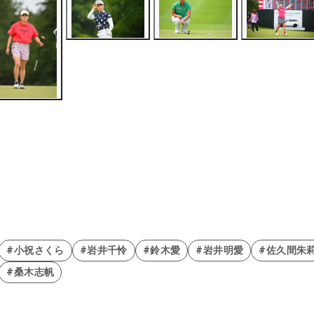
#小祝さくら
#岩井千怜
#鈴木愛
#岩井明愛
#佐久間朱
#桑木志帆