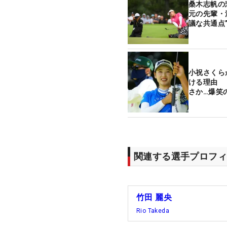
桑木志帆の
元の先輩・
議な共通点
小祝さくら
ける理由 
さか…爆笑
関連する選手プロフィ
竹田 麗央
Rio Takeda