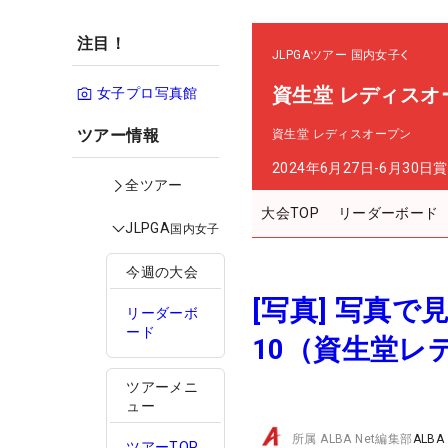
注目！
JLPGAツアー
国内女子
資生堂 レディスオ
女子プロ写真館
ツアー情報
資生堂 レディスオープン
2024年6月27日-6月30日
賞
全ツアー
大会TOP
リーダーボード
JLPGA
国内女子
今週の大会
[写真] 写真
リーダーボ
ード
10（資生堂レ
ツアーメニ
ュー
所属
ALBA Net編集部
ALBA
ツアーTOP