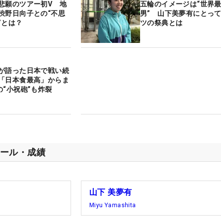
悲願のツアー初V 地
五輪のイメージは“世界
渋野日向子との“不思
男” 山下美夢有にとっ
”とは？
ツの祭典とは
が語った日本で戦い続
「日本食最高」からま
の“小祝砲”も炸裂
ール・成績
山下 美夢有
Miyu Yamashita