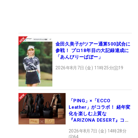
金田久美子がツアー通算500試合に
参戦！ プロ18年目の大記録達成に
「あんびりーばぼー」
2026年8月7日 (金) 11時25分
19
「PING」×「ECCO
Leather」がコラボ！ 経年変
化を楽しむ上質な
『ARIZONA DESERT』コレ
クション、9月15日限定デビ
2026年8月7日 (金) 14時28分
ュー
64