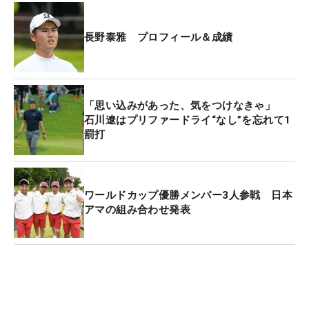
6位：河本力（-21）
7位：清水大成（-20）
長野泰雅 プロフィール＆成績
7位：佐藤大平（-20）
9位：生源寺龍憲（-19）
10位：稲森佑貴（-18）ほか8人
「思い込みがあった、気をつけなきゃ」
石川遼はプリファードライ“なし”を忘れて1
罰打
ワールドカップ優勝メンバー3人参戦 日本
アマの組み合わせ発表