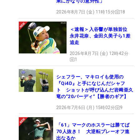
果にかなりの意外性」
2026年8月7日 (金) 11時15分
18
＜速報＞入谷響が単独首位
永井花奈、金田久美子ら1差
追走
2026年8月7日 (金) 12時42分
1
シェフラー、マキロイも使用の
『Qi4D』と手になじんだシャフ
ト ショットが呼び込んだ岩﨑亜久
竜の“20バーディ”【勝者のギア】
2026年7月6日 (月) 15時02分
9
「61」マークのホスラーは勝てば
70人抜き！ 大逆転プレーオフ進
出なるか