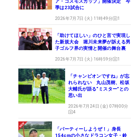
ア・コスモスカップ」開催決定 今
季は23試合に
2026年7月7日 (火) 11時49分
1
「助けてほしい」のひと言で実現し
た新規大会 堀川未来夢が訴える男
子ゴルフ界の実情と開催の舞台裏
2026年7月7日 (火) 16時59分
1
「チャンピオンですね」が忘
れられない 丸山茂樹、松坂
大輔氏が語る“ミスター”との
思い出
2026年7月24日 (金) 07時00分
4
「パーティーしようぜ！」身長
154cmの小さなドラコン女子・鈴