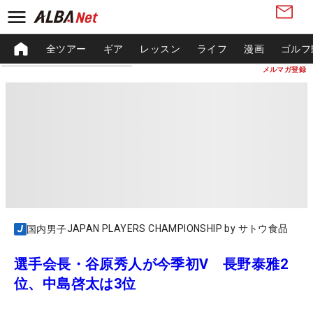
全ツアー
ギア
レッスン
ライフ
漫画
ゴルフ
メルマガ登録
JAPAN PLAYERS CHAMPIONSHIP by サトウ食品
国内男子
選手会長・谷原秀人が今季初V 長野泰雅2
位、中島啓太は3位