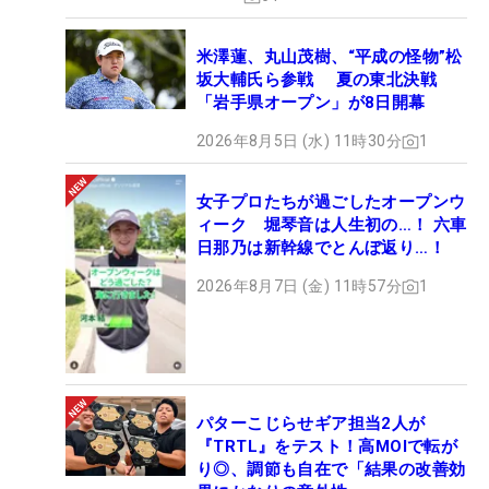
米澤蓮、丸山茂樹、“平成の怪物”松
坂大輔氏ら参戦 夏の東北決戦
「岩手県オープン」が8日開幕
2026年8月5日 (水) 11時30分
1
女子プロたちが過ごしたオープンウ
ィーク 堀琴音は人生初の…！ 六車
日那乃は新幹線でとんぼ返り…！
2026年8月7日 (金) 11時57分
1
パターこじらせギア担当2人が
『TRTL』をテスト！高MOIで転が
り◎、調節も自在で「結果の改善効