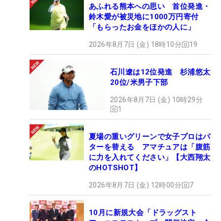
あふれる熊本への思い 首位発進・
鈴木愛が被災地に1000万円寄付
「もらったお金をほかの人に」
2026年8月7日 (金) 18時10分
19
石川遼は12位発進 杉浦悠太
20位/米男子下部
2026年8月7日 (金) 10時29分
1
夏場の重いグリーンで女子プロはパ
ターを替える アマチュアは「腹筋
に力を入れてください」【大西翔太
のHOTSHOT】
2026年8月7日 (金) 12時00分
7
10月に新規大会「ドラッグスト