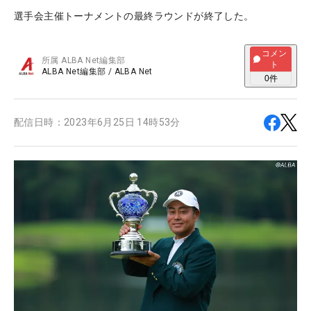
選手会主催トーナメントの最終ラウンドが終了した。
コメン
所属
ALBA Net編集部
ト
ALBA Net編集部
/
ALBA Net
0
件
配信日時：
2023年6月25日 14時53分