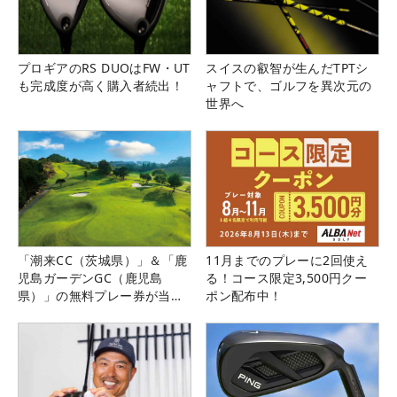
プロギアのRS DUOはFW・UT
スイスの叡智が生んだTPTシ
も完成度が高く購入者続出！
ャフトで、ゴルフを異次元の
世界へ
「潮来CC（茨城県）」＆「鹿
11月までのプレーに2回使え
児島ガーデンGC（鹿児島
る！コース限定3,500円クー
県）」の無料プレー券が当た
ポン配布中！
る！！