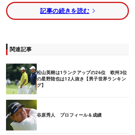
敗れた長野はツアー初優勝がかかっていたが、目前
記事の続きを読む
で涙をのんだ。
トータル22アンダー・3位タイに中島啓太、大槻智
春、植竹勇太。トータル21アンダー・6位に河本力
が入った。
関連記事
蝉川泰果はトータル16アンダー・22位タイ。石川遼
は「64」を叩き出し、トータル15アンダー・26位
松山英樹は1ランクアップの26位 欧州3位
タイで4日間を終えた。
の星野陸也は12人抜き【男子世界ランキン
グ】
【最終日の上位成績】
優勝：谷原秀人（-24）
2位：長野泰雅（-24）
谷原秀人 プロフィール＆成績
3位：中島啓太（-22）
3位：大槻智春（-22）
3位：植竹勇太（-22）