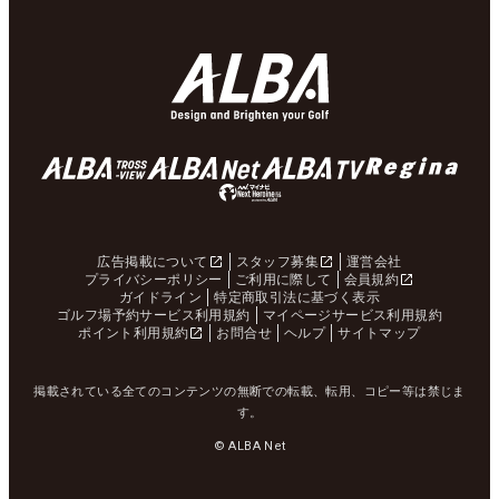
広告掲載について
スタッフ募集
運営会社
プライバシーポリシー
ご利用に際して
会員規約
ガイドライン
特定商取引法に基づく表示
ゴルフ場予約サービス利用規約
マイページサービス利用規約
ポイント利用規約
お問合せ
ヘルプ
サイトマップ
掲載されている全てのコンテンツの無断での転載、転用、コピー等は禁じま
す。
© ALBA Net