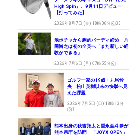
ノーメッキのキャスコ『DW-125G
High Spin』、9月11日デビュー
【打ってみた】
2026年8月7日 (金) 18時36分
33
池ポチャから劇的バーディ締め 片
岡尚之は初の全英へ「また新しい経
験ができる」
2026年7月6日 (月) 07時55分
1
ゴルフ一家の19歳・丸尾怜
央 松山英樹以来の快挙へ見
えた課題
2026年7月5日 (日) 18時13分
1
熊本出身の秋吉翔太と重永亜斗夢が
熊本県庁を訪問 「JOYX OPEN」