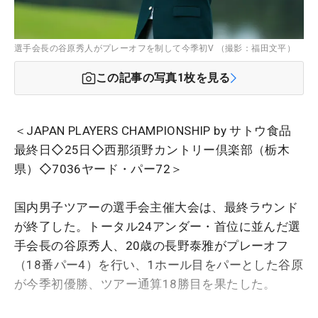
選手会長の谷原秀人がプレーオフを制して今季初V （撮影：福田文平）
この記事の写真
1
枚を見る
＜JAPAN PLAYERS CHAMPIONSHIP by サトウ食品
最終日◇25日◇西那須野カントリー倶楽部（栃木
県）◇7036ヤード・パー72＞
国内男子ツアーの選手会主催大会は、最終ラウンド
が終了した。トータル24アンダー・首位に並んだ選
手会長の谷原秀人、20歳の長野泰雅がプレーオフ
（18番パー4）を行い、1ホール目をパーとした谷原
が今季初優勝、ツアー通算18勝目を果たした。