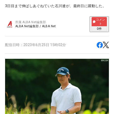
3日目まで伸ばしあぐねていた石川遼が、最終日に躍動した。
コメン
所属
ALBA Net編集部
ト
ALBA Net編集部
/
ALBA Net
0
件
配信日時：
2023年6月25日 15時02分