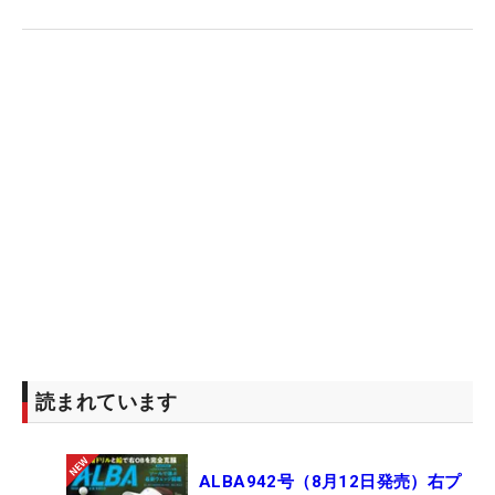
INVITATIONALセガサミーカップ」に出場する。
「ショットというかカラダの状態も含めて今日が一
番良かったので、それは自分の中で一安心です。蓄
積している疲労はあると思うんですけど、また来週
に向けてコンディショニングしながら良い準備をし
たい」。調子が上がっていくのを感じながら得意大
会に臨む。
読まれています
ALBA942号（8月12日発売）右プ