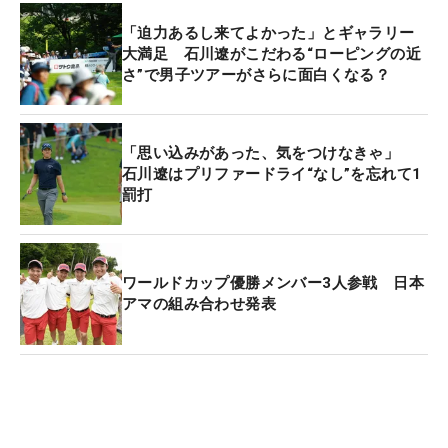
わりはない。
「迫力あるし来てよかった」とギャラリー
大満足 石川遼がこだわる“ローピングの近
さ”で男子ツアーがさらに面白くなる？
バーディ自体は4日間合計で24個と獲れている。し
かし「3日間ボギーの内容自体がずっと良くない」
と反省点を挙げる。きょう唯一のボギーは前半の15
「思い込みがあった、気をつけなきゃ」
番パー4。ティショットをフェアウェイバンカーに
石川遼はプリファードライ“なし”を忘れて1
入れ、セカンドショットでダフってグリーンをショ
罰打
ートした。「仕方ないボギーが今週はそれしかなく
て、それ以外のボギーはスイングのミスだったり、
判断ミスがあった」と、3日目までの7つのボギー
ワールドカップ優勝メンバー3人参戦 日本
と、1つのダブルボギーを悔やむ。その中には『プ
アマの組み合わせ発表
リファードライ』があると勘違いして、ボールを誤
って拾い上げ、1罰打を受けるうっかりミスもあっ
た。
次週は2014年と19年に2度勝っている「長嶋茂雄