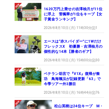
1620万円上乗せの吉澤柚月が11位
に浮上 菅楓華が1位をキープ【女
子賞金ランキング】
2026年8月10日 (月) 11時30分
1
エースは“赤スパイダー”に1Wだけ
フレックスX 初優勝・吉澤柚月の
個性的な14本【勝者のギア】
2026年8月10日 (月) 15時00分
30
ベテラン助言で『V1X』復帰が奏
功 鳥海颯汰が記録更新「63」で
今季ツアー外3勝目
2026年8月10日 (月) 16時44分
76
松山英樹は24位キープ M・