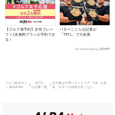
【ゴルフ場予約】女性プレー
パターこじらせ記者が
フィ2名無料プランが予約でき
「TRTL」で大改善
る！
Recommended by
ゴルフ総合サイ
「JGTO」
石川遼は今季ベストスコア『64』も反
ト ALBA Net
の記事一覧
省「ボギーの内容が良くない」