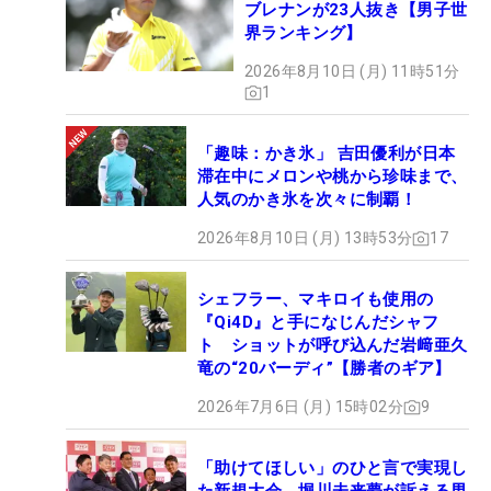
ブレナンが23人抜き【男子世
界ランキング】
2026年8月10日 (月) 11時51分
1
「趣味：かき氷」 吉田優利が日本
滞在中にメロンや桃から珍味まで、
人気のかき氷を次々に制覇！
2026年8月10日 (月) 13時53分
17
シェフラー、マキロイも使用の
『Qi4D』と手になじんだシャフ
ト ショットが呼び込んだ岩﨑亜久
竜の“20バーディ”【勝者のギア】
2026年7月6日 (月) 15時02分
9
「助けてほしい」のひと言で実現し