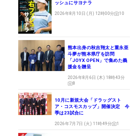
ッシュにサヨナラ
2026年8月10日 (月) 12時00分
10
熊本出身の秋吉翔太と重永亜
斗夢が熊本県庁を訪問
「JOYX OPEN」で集めた義
援金を贈呈
2026年8月6日 (木) 18時43分
8
10月に新規大会「ドラッグスト
ア・コスモスカップ」開催決定 今
季は23試合に
2026年7月7日 (火) 11時49分
1