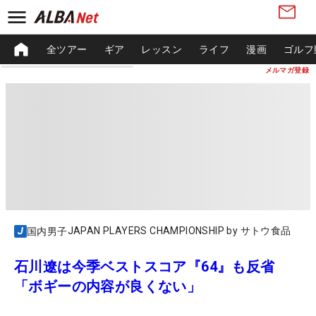
全ツアー
ギア
レッスン
ライフ
漫画
ゴルフ
メルマガ登録
JAPAN PLAYERS CHAMPIONSHIP by サトウ食品
国内男子
石川遼は今季ベストスコア『64』も反省
「ボギーの内容が良くない」