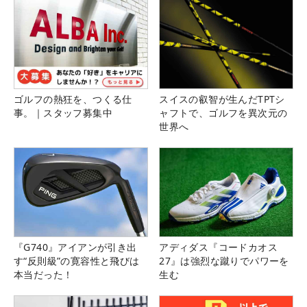
ゴルフの熱狂を、つくる仕
スイスの叡智が生んだTPTシ
事。｜スタッフ募集中
ャフトで、ゴルフを異次元の
世界へ
『G740』アイアンが引き出
アディダス『コードカオス
す“反則級”の寛容性と飛びは
27』は強烈な蹴りでパワーを
本当だった！
生む