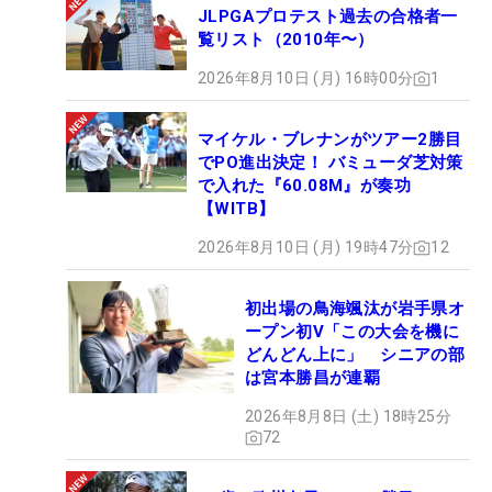
JLPGAプロテスト過去の合格者一
覧リスト（2010年〜）
2026年8月10日 (月) 16時00分
1
マイケル・ブレナンがツアー2勝目
でPO進出決定！ バミューダ芝対策
で入れた『60.08M』が奏功
【WITB】
2026年8月10日 (月) 19時47分
12
初出場の鳥海颯汰が岩手県オ
ープン初V「この大会を機に
どんどん上に」 シニアの部
は宮本勝昌が連覇
2026年8月8日 (土) 18時25分
72