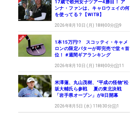
17歳で欧州女子ツアー4勝目！ ア
ンナ・ファンは、キャロウェイの何
を使ってる？【WITB】
2026年8月10日 (月) 18時00分
9
1本15万円!? スコッティ・キャメ
ロンの限定パターが即完売で堂々首
位！ #週間ギアランキング
2026年8月10日 (月) 18時00分
11
米澤蓮、丸山茂樹、“平成の怪物”松
坂大輔氏ら参戦 夏の東北決戦
「岩手県オープン」が8日開幕
2026年8月5日 (水) 11時30分
1