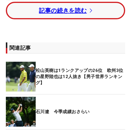
で4日間を終えた。
記事の続きを読む
「きょうが一番内容的には良かったですかね」。好
ラウンドのあとでもテンションは高くない。3日目
まではドライバーの精度、特にフェードでのコント
ロールに苦しんでいた。フェアウェイキープ率は、
関連記事
初日から35.7％、42.9％、71.4％と少しずつ良くな
り、きょうはフェアウェイを外したのは1度だけ。
14ホール中13回で、92.9％を記録した。特に後半の
松山英樹は1ランクアップの26位 欧州3位
アウト9ホールは、フェアウェイキープ率もパーオ
の星野陸也は12人抜き【男子世界ランキン
ン率も100％で、6バーディの「30」と猛チャージ
グ】
をみせた。
「試合と練習を繰り返していって、ドローとフェー
石川遼 今季成績おさらい
ドの両方を打って精度を高めていきたいなと思いま
す」と、きょうの結果だけに一喜一憂することな
く、引き続きテーマを持って、戦っていくことに変