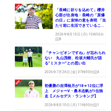
「長崎に祈りを込めて」櫻井
心那が出身地・長崎の「原爆
の日」に哀悼の意を表明 「当
たり前に生活できていること
に感謝」
2026年8月10日 (月) 15時56分
8
「チャンピオンですね」が忘れられ
ない 丸山茂樹、松坂大輔氏が語
る“ミスター”との思い出
2026年7月24日 (金) 07時00分
4
初優勝の吉澤柚月が18→12位に浮
上 メジャーV・桑木志帆が1位独
走【メルセデス・ランキング】
2026年8月10日 (月) 11時00分
1