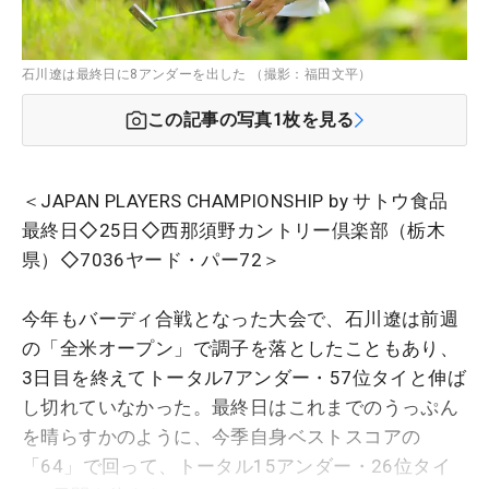
石川遼は最終日に8アンダーを出した （撮影：福田文平）
この記事の写真
1
枚を見る
＜JAPAN PLAYERS CHAMPIONSHIP by サトウ食品
最終日◇25日◇西那須野カントリー倶楽部（栃木
県）◇7036ヤード・パー72＞
今年もバーディ合戦となった大会で、石川遼は前週
の「全米オープン」で調子を落としたこともあり、
3日目を終えてトータル7アンダー・57位タイと伸ば
し切れていなかった。最終日はこれまでのうっぷん
を晴らすかのように、今季自身ベストスコアの
「64」で回って、トータル15アンダー・26位タイ