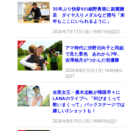
35年ぶり快挙Vの細野勇策に副賞贈
呈 ダイヤ入りメダルなど授与「来
年もここにいられるように」
2026年7月17日 (金) 14時15分
22
アマ時代に渋野日向子と同組
で見た景色 あれから7年、
吉澤柚月がつかんだ初優勝
2026年8月10日 (月) 16時48分
27
全英女王・桑木志帆が帰国早々に
LANAのライブへ 「叫びまくって
歌いまくって」バックステージでは
嬉しい2ショットも！
2026年8月10日 (月) 14時09分
1