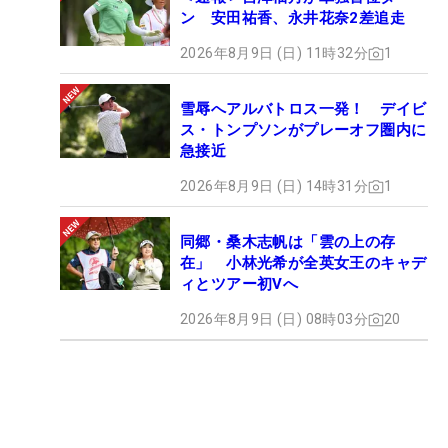
ン 安田祐香、永井花奈2差追走
2026年8月9日 (日) 11時32分
1
雪辱へアルバトロス一発！ デイビ
ス・トンプソンがプレーオフ圏内に
急接近
2026年8月9日 (日) 14時31分
1
同郷・桑木志帆は「雲の上の存
在」 小林光希が全英女王のキャデ
ィとツアー初Vへ
2026年8月9日 (日) 08時03分
20