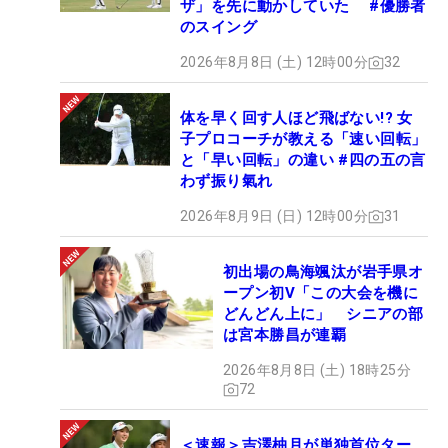
ザ」を先に動かしていた #優勝者
のスイング
2026年8月8日 (土) 12時00分
32
体を早く回す人ほど飛ばない!? 女
子プロコーチが教える「速い回転」
と「早い回転」の違い #四の五の言
わず振り氣れ
2026年8月9日 (日) 12時00分
31
初出場の鳥海颯汰が岩手県オ
ープン初V「この大会を機に
どんどん上に」 シニアの部
は宮本勝昌が連覇
2026年8月8日 (土) 18時25分
72
＜速報＞吉澤柚月が単独首位ター