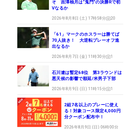
そ 吉澤柚月は“鬼門”の決勝Rで初
Vなるか
2026年8月8日 (土) 17時58分
20
「61」マークのホスラーは勝てば
70人抜き！ 大逆転プレーオフ進
出なるか
2026年8月7日 (金) 11時30分
1
石川遼は暫定68位 第3ラウンドは
悪天候の影響で順延/米男子下部
2026年8月9日 (日) 11時15分
1
2組7名以上のプレーに使え
る！対象コース限定4,000円
分クーポン配布中！
2026年8月9日 (日) 06時00分