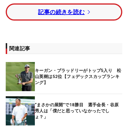
CHAMPIONSHIP by サトウ食品」を制した谷原秀人
記事の続きを読む
が55人抜きの229位に浮上。5週連続の最終日最終
組入りで優勝争いを演じた中島啓太（最終3位タ
イ）は、156→148位に順位を上げた。直近の5週間
で190ランクアップとしている。
関連記事
DPワールド（欧州）ツアーで自己最高位となる3位
タイで終えた星野陸也は、12ランクアップの123位
とした。
キーガン・ブラッドリーがトップ5入り 松
山英樹は52位【フェデックスカップランキ
日本勢は最上位の松山から、2番手に比嘉一貴（113
ング】
位）、3番手に金谷拓実（119位）、星野、中島とな
っている。
“まさかの展開”で18勝目 選手会長・谷原
秀人は「僕だと思っていなかったでし
トップ5は順にスコッティ・シェフラー（米国）、
ょ？」
ジョン・ラーム（スペイン）、ローリー・マキロイ