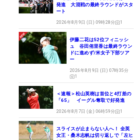
発進 大混戦の最終ラウンドがスタ
ート
2026年8月9日 (日) 09時28分
1
伊藤二花は52位フィニッシ
ュ 谷田侑里香は最終ラウン
ドに進めず/米女子下部ツア
ー
2026年8月9日 (日) 07時35分
1
＜速報＞松山英樹は首位と4打差の
「65」 イーグル奪取で好発進
2026年8月7日 (金) 06時59分
1
スライスが止まらない人へ！ 全英
女王・桑木志帆は切り返しで「左ヒ