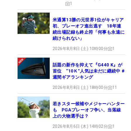
1
米通算13勝の元世界1位がキャリア
初、プレーオフ進出逃す 18年連
続出場記録も終止符「何事も永遠に
続けられない」
2026年8月8日 (土) 10時00分
1
話題の新作を抑えて『G440 K』が
首位 “10Ｋ”人気は未だに継続中 #
週間ギアランキング
2026年8月8日 (土) 18時00分
11
若きスター候補やメジャーハンター
も PGAプレーオフ争い、当落線
上の大物選手は？
2026年8月6日 (木) 14時02分
1