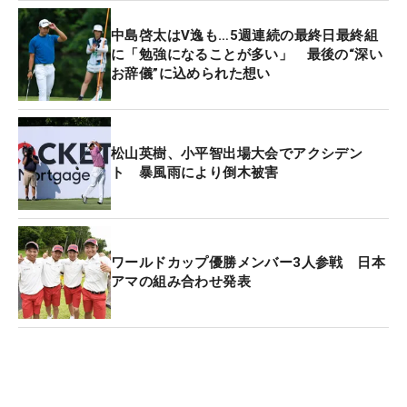
（北アイルランド）、パトリック・キャントレー
（米国）、ビクトル・ホブラン（ノルウェー）で、
中島啓太はV逸も…5週連続の最終日最終組
変動はなかった。
に「勉強になることが多い」 最後の“深い
お辞儀”に込められた想い
松山英樹、小平智出場大会でアクシデン
ト 暴風雨により倒木被害
ワールドカップ優勝メンバー3人参戦 日本
アマの組み合わせ発表