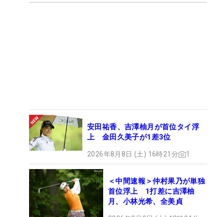
安田祐香、吉澤柚月が首位タイ浮
上 金田久美子が1差3位
2026年8月8日 (土) 16時21分
1
＜中間速報＞仲村果乃が単独
首位浮上 1打差に吉澤柚
月、小林光希、全美貞