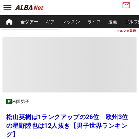
全ツアー
ギア
レッスン
ライフ
漫画
ゴルフ
メルマガ登録
米国男子
松山英樹は1ランクアップの26位 欧州3位
の星野陸也は12人抜き【男子世界ランキン
グ】