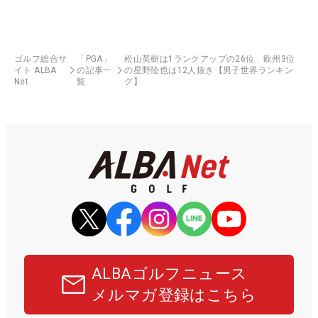
ゴルフ総合サ
「PGA」
松山英樹は1ランクアップの26位 欧州3位
イト ALBA
の記事一
の星野陸也は12人抜き【男子世界ランキン
Net
覧
グ】
ALBAゴルフニュース
メルマガ登録はこちら