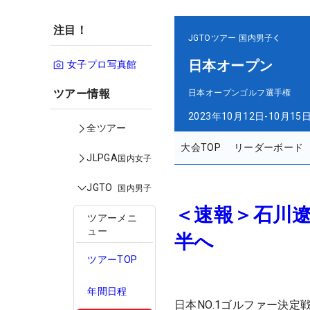
注目！
JGTOツアー
国内男子
日本オープン
女子プロ写真館
ツアー情報
日本オープンゴルフ選手権
2023年10月12日-10月15
全ツアー
大会TOP
リーダーボード
JLPGA
国内女子
JGTO
国内男子
＜速報＞石川遼
ツアーメニ
ュー
半へ
ツアーTOP
年間日程
日本NO.1ゴルファー決