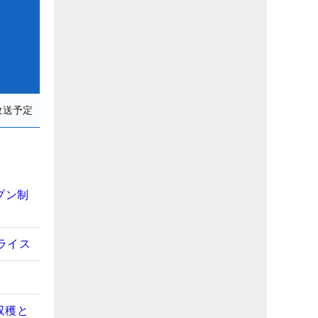
放送予定
プン制
ライス
収穫と