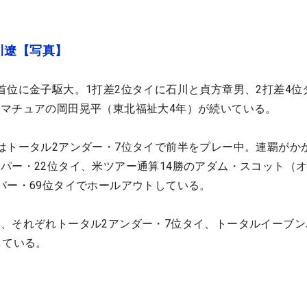
川遼【写真】
首位に金子駆大。1打差2位タイに石川と貞方章男、2打差4位
マチュアの岡田晃平（東北福祉大4年）が続いている。
はトータル2アンダー・7位タイで前半をプレー中。連覇がか
パー・22位タイ、米ツアー通算14勝のアダム・スコット（
バー・69位タイでホールアウトしている。
、それぞれトータル2アンダー・7位タイ、トータルイーブン
している。