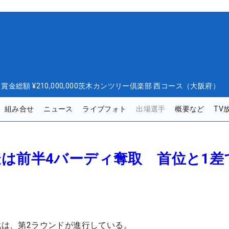
日
賞金総額
¥210,000,000
茨木カンツリー倶楽部 西コース（大阪府）
組み合せ
ニュース
ライブフォト
出場選手
概要など
TV
は前半4バーディ奪取 首位と1差
定戦は、第2ラウンドが進行している。