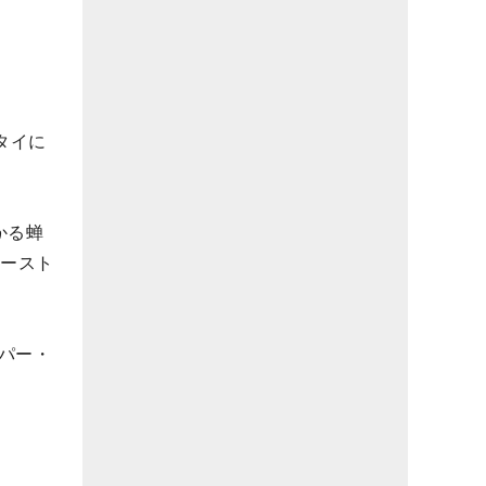
タイに
かる蝉
オースト
パー・