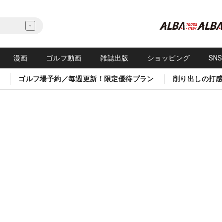
漫画
ゴルフ動画
雑誌出版
ショッピング
SN
ゴルフ場予約／毎週更新！限定優待プラン
削り出しの打