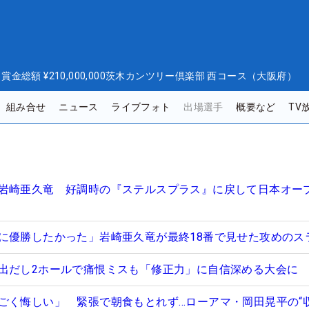
日
賞金総額
¥210,000,000
茨木カンツリー倶楽部 西コース（大阪府）
組み合せ
ニュース
ライブフォト
出場選手
概要など
TV
岩崎亜久竜 好調時の『ステルスプラス』に戻して日本オー
に優勝したかった」岩崎亜久竜が最終18番で見せた攻めのス
出だし2ホールで痛恨ミスも「修正力」に自信深める大会に
ごく悔しい」 緊張で朝食もとれず…ローアマ・岡田晃平の“