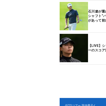
石川遼が重
シャフト”
があって前
【LIVE
ーのスコア
JGTOツアー
国内男子