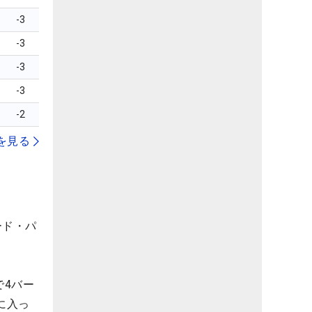
-3
-3
-3
-3
-2
を見る
ード・パ
で4バー
に入っ