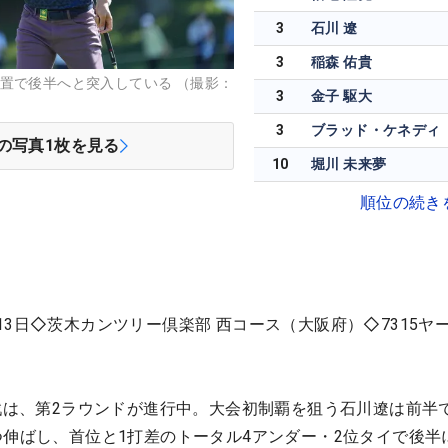
3
石川 遼
3
稲森 佑貴
置で後半へと突入している （撮影：
3
金子 駆大
3
ブラッド・ケネディ
の写真
1
枚を見る
10
堀川 未来夢
順位の続き
13日◇茨木カンツリー倶楽部 西コース（大阪府）◇7315ヤ
定戦は、第2ラウンドが進行中。大会初制覇を狙う石川遼は前半
つ伸ばし、首位と1打差のトータル4アンダー・2位タイで後半