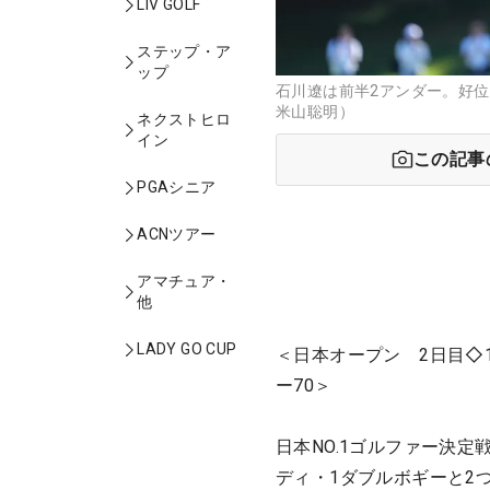
LIV GOLF
ステップ・ア
ップ
石川遼は前半2アンダー。好位
米山聡明）
ネクストヒロ
イン
この記事
PGAシニア
ACNツアー
アマチュア・
他
LADY GO CUP
＜日本オープン 2日目◇
ー70＞
日本NO.1ゴルファー決
ディ・1ダブルボギーと2