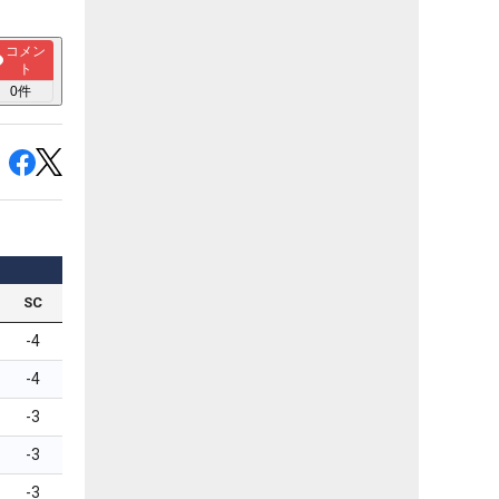
コメン
ト
0
件
SC
-4
-4
-3
-3
-3