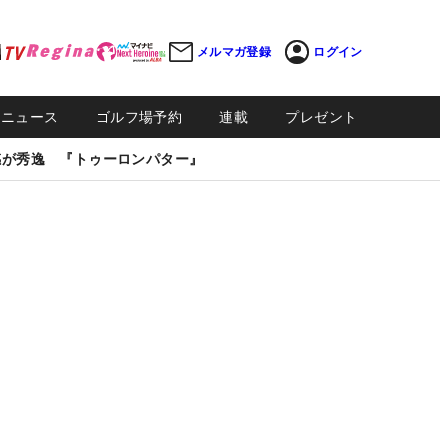
メルマガ登録
ログイン
Sニュース
ゴルフ場予約
連載
プレゼント
感が秀逸 『トゥーロンパター』