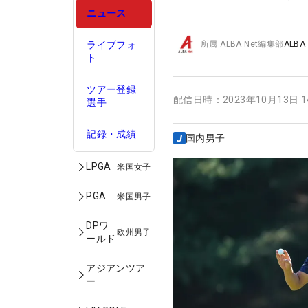
ニュース
ライブフォ
所属
ALBA Net編集部
ALBA
ト
ツアー登録
配信日時：
2023年10月13日 
選手
記録・成績
国内男子
LPGA
米国女子
PGA
米国男子
DPワ
欧州男子
ールド
アジアンツア
ー