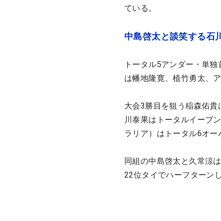
ている。
中島啓太と談笑する石
トータル5アンダー・単独
は幡地隆寛、植竹勇太、ア
大会3勝目を狙う稲森佑貴
川泰果はトータルイーブン
ラリア）はトータル6オー
同組の中島啓太と久常涼は
22位タイでハーフターン