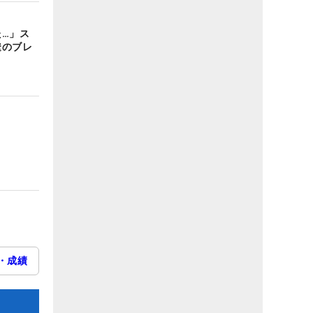
た…」ス
遼のブレ
・成績