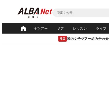
全ツアー
ギア
レッスン
ライフ
国内女子ツアー組み合わせ
注目