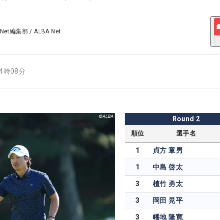
 Net編集部
/
ALBA Net
14時08分
Round
2
順位
選手名
1
貞方 章男
1
中島 啓太
3
植竹 勇太
3
岡田 晃平
3
幡地 隆寛