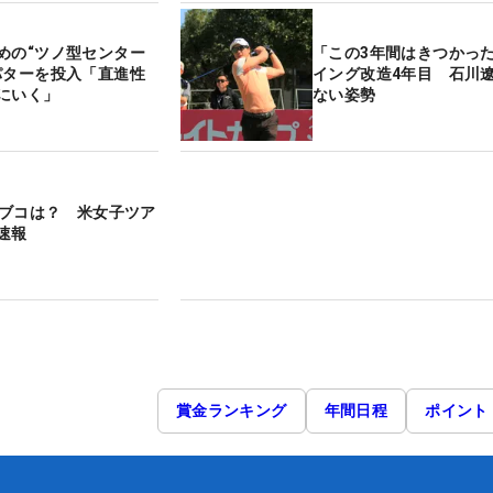
めの“ツノ型センター
「この3年間はきつかっ
パターを投入「直進性
イング改造4年目 石川
にいく」
ない姿勢
】シブコは？ 米女子ツア
速報
賞金ランキング
年間日程
ポイント