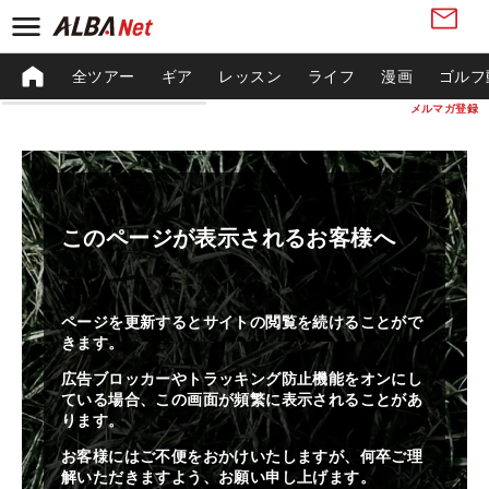
全ツアー
ギア
レッスン
ライフ
漫画
ゴルフ
メルマガ登録
このページが表示されるお客様へ
ページを更新するとサイトの閲覧を続けることがで
きます。
広告ブロッカーやトラッキング防止機能をオンにし
ている場合、この画面が頻繁に表示されることがあ
ります。
お客様にはご不便をおかけいたしますが、何卒ご理
解いただきますよう、お願い申し上げます。